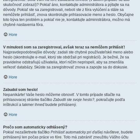
skutočnosť zobrazí)? Pokiaľ áno, kontaktujte administrátora a pýtajte sa na
dôvody. Pokiaľ ste sa zaregistrovali, neboli ste z fóra vylúčení a stále sa
nemôžete prihlásiť, znova skontrolujte prihlasovacie meno a heslo. Obyčajne
toto býva ten problém a pokiaľ nie je, kontaktujte administrátora, možno má
chybné nastavenia fóra.
Hore
V minulosti som sa zaregistroval, avšak teraz sa nemôžem prihlásiť!
Najpravdepodobnejšie dôvody: zadali ste chybné používateľské meno alebo
heslo (skontrolujte e-mail, ktorý ste obdržali pri registrácií). Je bežné, že sa
pravidelne odstraňujú užívatelia, ktorí ničím neprispeli, aby sa zmenšila
veľkosť databázy. Skúste sa zaregistrovať znova a zapojte sa do diskusie.
Hore
Zabudol som heslo!
Nepanikárte! Vaše heslo môžeme obnoviť. V tomto prípade stlačte na
prihlasovacej stránke tlačítko
Zabudli ste svoje heslo?
, pokračujte podľa
inštrukcií a takmer ihneď budete prihlásený.
Hore
Prečo som automaticky odhlásený?
Pokiaľ nezaškrtnete tlačítko
Prihlásiť automaticky pri ďalšej návšteve
, budete
prihlásený len počas práce vo fóre. Toto má zabrániť zneužitiu Vášho účtu