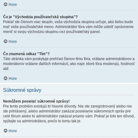
Hore
Čo je "Východzia používateľská skupina"?
Pokiaľ ste členom viac skupín, vaša východzia skupina určuje, akú farbu bude
mať vaše používateľské meno. Administrátor fóra vám môže udeliť oprávnenie
meniť si svoju východziu skupinu cez používateľský panel.
Hore
Čo znamená odkaz "Tím"?
Táto stránka vám poskytuje prehľad členov tímu fóra, vrátane administrátorov a
moderátorov vrátane ďalších informácií, ako napr. ktoré fóra moderujú, hodnosť
atď.
Hore
Súkromné správy
Nemôžem posielať súkromné správy!
Pre tento problém existujú tri hlavné dôvody. Nie ste zaregistrovaný alebo nie
ste prihlásený, alebo administrátor zakázal posielanie súkromných správ pre
celé fórum alebo to administrátor zakázal priamo vám. Pokiaľ je toto ten dôvod,
spýtajte sa administrátora, prečo to tomu tak je.
Hore