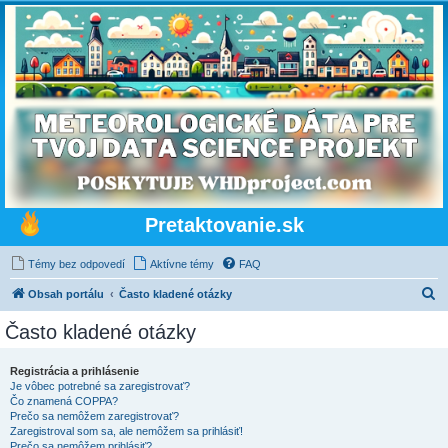
Pretaktovanie.sk
Témy bez odpovedí
Aktívne témy
FAQ
H
Obsah portálu
Často kladené otázky
ľ
Často kladené otázky
a
d
Registrácia a prihlásenie
Je vôbec potrebné sa zaregistrovať?
a
Čo znamená COPPA?
ť
Prečo sa nemôžem zaregistrovať?
Zaregistroval som sa, ale nemôžem sa prihlásiť!
Prečo sa nemôžem prihlásiť?