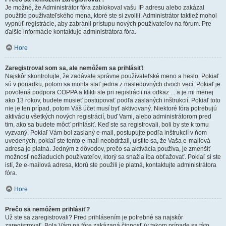
Je možné, že Administrátor fóra zablokoval vašu IP adresu alebo zakázal
použitie používateľského mena, ktoré ste si zvolili. Administrátor taktiež mohol
vypnúť registrácie, aby zabránil prístupu nových používateľov na fórum. Pre
ďalšie informácie kontaktuje administrátora fóra.
Hore
Zaregistroval som sa, ale nemôžem sa prihlásiť!
Najskôr skontrolujte, že zadávate správne používateľské meno a heslo. Pokiaľ
sú v poriadku, potom sa mohla stať jedna z nasledovných dvoch vecí. Pokiaľ je
povolená podpora COPPA a klikli ste pri registrácii na odkaz ... a je mi menej
ako 13 rokov, budete musieť postupovať podľa zaslaných inštrukcií. Pokiaľ toto
nie je ten prípad, potom Váš účet musí byť aktivovaný. Niektoré fóra potrebujú
aktiváciu všetkých nových registrácií, buď Vami, alebo administrátorom pred
tim, ako sa budete môcť prihlásiť. Keď ste sa registrovali, boli by ste k tomu
vyzvaný. Pokiaľ Vám bol zaslaný e-mail, postupujte podľa inštrukcií v ňom
uvedených, pokiaľ ste tento e-mail neobdržali, uistite sa, že Vaša e-mailová
adresa je platná. Jedným z dôvodov, prečo sa aktivácia používa, je zmenšiť
možnosť nežiaducich používateľov, ktorý sa snažia iba obťažovať. Pokiaľ si ste
istí, že e-mailová adresa, ktorú ste použili je platná, kontaktujte administrátora
fóra.
Hore
Prečo sa nemôžem prihlásiť?
Už ste sa zaregistrovali? Pred prihlásením je potrebné sa najskôr
zaregistrovať. Bola Vám na fóre zakázaná činnosť (v takom prípade sa táto