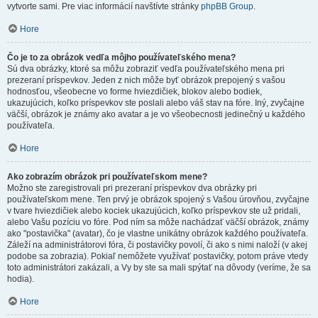
vytvorte sami. Pre viac informácií navštívte stránky
phpBB Group
.
Hore
Čo je to za obrázok vedľa môjho používateľského mena?
Sú dva obrázky, ktoré sa môžu zobraziť vedľa používateľského mena pri
prezeraní príspevkov. Jeden z nich môže byť obrázok prepojený s vašou
hodnosťou, všeobecne vo forme hviezdičiek, blokov alebo bodiek,
ukazujúcich, koľko príspevkov ste poslali alebo váš stav na fóre. Iný, zvyčajne
väčší, obrázok je známy ako avatar a je vo všeobecnosti jedinečný u každého
používateľa.
Hore
Ako zobrazím obrázok pri používateľskom mene?
Možno ste zaregistrovali pri prezeraní príspevkov dva obrázky pri
používateľskom mene. Ten prvý je obrázok spojený s Vašou úrovňou, zvyčajne
v tvare hviezdičiek alebo kociek ukazujúcich, koľko príspevkov ste už pridali,
alebo Vašu pozíciu vo fóre. Pod ním sa môže nachádzať väčší obrázok, známy
ako "postavička" (avatar), čo je vlastne unikátny obrázok každého používateľa.
Záleží na administrátorovi fóra, či postavičky povolí, či ako s nimi naloží (v akej
podobe sa zobrazia). Pokiaľ nemôžete využívať postavičky, potom práve vtedy
toto administrátori zakázali, a Vy by ste sa mali spýtať na dôvody (veríme, že sa
hodia).
Hore