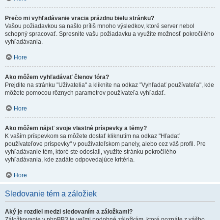
Prečo mi vyhľadávanie vracia prázdnu bielu stránku?
Vašou požiadavkou sa našlo príliš mnoho výsledkov, ktoré server nebol
schopný spracovať. Spresnite vašu požiadavku a využite možnosť pokročilého
vyhľadávania.
Hore
Ako môžem vyhľadávať členov fóra?
Prejdite na stránku "Užívatelia" a kliknite na odkaz "Vyhľadať používateľa", kde
môžete pomocou rôznych parametrov používateľa vyhľadať.
Hore
Ako môžem nájsť svoje vlastné príspevky a témy?
K vaším príspevkom sa môžete dostať kliknutím na odkaz "Hľadať
používateľove príspevky" v používateľskom panely, alebo cez váš profil. Pre
vyhľadávanie tém, ktoré ste odoslali, využite stránku pokročilého
vyhľadávania, kde zadáte odpovedajúce kritéria.
Hore
Sledovanie tém a záložiek
Aký je rozdiel medzi sledovaním a záložkami?
Záložkovanie v phpBB3 je veľmi podobné záložkám, ktoré poznáte z vášho