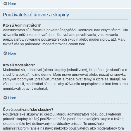
Hore
Používateľské úrovne a skupiny
Kto sú Administrátori?
Administrátori sú užívatelia poverení najvyššou kontrolou nad celým fórom. Títo
užívatelia môžu kontrolovať chod fóra vrátane povoľovania, zakazovania
používateľov, vytvárane používateľských skupín alebo moderátorov, atď. Majú
taktiež všetky právomoci moderátorov na celom fóre.
Hore
Kto sú Moderátori?
Moderátori sú jednotlivci (alebo skupiny jednotlivcov), ich prácou je starať sa o
chod fóra pokiaľ možno denne. Majú právo upravovať alebo mazať príspevky,
zamykať/odomykať, presúvať, mazať a rozdeľovať témy, o ktoré sa starajú. Vo
všeobecnosti, moderátori sú na to, aby užívatelia neprispievali mimo tém alebo
nepridávali otravný materiál.
Hore
Čo sú používateľské skupiny?
Používateľské skupiny sú cestou, ktorou administrátori môžu používateľom
priradiť skupiny. Každý používateľ môže patriť do niekoľkých skupín a každej
skupine môže byť definovaný individuálny prístup. To umožňuje
administrátorom ľahšie nastaviť niekoľko používateľov ako moderátorov fóra