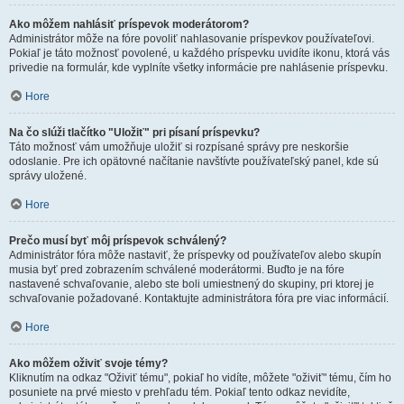
Ako môžem nahlásiť príspevok moderátorom?
Administrátor môže na fóre povoliť nahlasovanie príspevkov používateľovi.
Pokiaľ je táto možnosť povolené, u každého príspevku uvidíte ikonu, ktorá vás
privedie na formulár, kde vyplníte všetky informácie pre nahlásenie príspevku.
Hore
Na čo slúži tlačítko "Uložiť" pri písaní príspevku?
Táto možnosť vám umožňuje uložiť si rozpísané správy pre neskoršie
odoslanie. Pre ich opätovné načítanie navštívte používateľský panel, kde sú
správy uložené.
Hore
Prečo musí byť môj príspevok schválený?
Administrátor fóra môže nastaviť, že príspevky od používateľov alebo skupín
musia byť pred zobrazením schválené moderátormi. Buďto je na fóre
nastavené schvaľovanie, alebo ste boli umiestnený do skupiny, pri ktorej je
schvaľovanie požadované. Kontaktujte administrátora fóra pre viac informácií.
Hore
Ako môžem oživiť svoje témy?
Kliknutím na odkaz "Oživiť tému", pokiaľ ho vidíte, môžete "oživiť" tému, čím ho
posuniete na prvé miesto v prehľadu tém. Pokiaľ tento odkaz nevidíte,