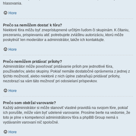
hlasovania.
Hore
Prečo sa nemôžem dostať k fóru?
Niektoré fóra môžu byť zneprístupnené určitým ľuďom či skupinám. K čítaniu,
prezeraniu, prispievaniu atď. potrebujete zvláštnu autorizáciu, ktorú môže
poskytnúť len moderátor a administrátor, takže ich kontaktujte.
Hore
Prečo nemôžem pridávať prílohy?
Administrátor môže povoľovať pridávanie príloh pre jednotlivé fóra,
používateľov, alebo skupiny. Pokiaľ nemáte dostatočné oprávnenia z jednej z
týchto možností, alebo niektoré z nich úplne zabraňujú pridávať prílohy,
nezobrazí sa vám táto možnosť pri odosielaní príspevkov.
Hore
Prečo som obdržal varovanie?
Každý administrátor si môže stanoviť vlastné pravidlá na svojom fóre, pokiaľ
ich porušíte, môže vám byť udelené varovanie. Prosíme berte na vedomie, že
toto je plne v kompetencií administrátorov fóra a phpBB Group nemá s
vydávaním varovaní nič spoločné.
Hore