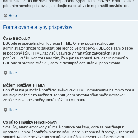
administrátor túto možnosť pravdepodobne vypol. Tému môžete "oživiť" taktiež
pridaním nového príspevku, ale dbajte na to, aby ste neporušili pravidlá fóra.
Hore
Formátovanie a typy príspevkov
Čo je BBCode?
BBCode je špeciálna konfigurácia HTML. O jeho použití rozhoduje
administrátor (môže to zakázať pre jednotlivé príspevky). BBCode sám o sebe
je podobný štýlu HTML, tagy sú uzavreté v hranatých zátvorkách [ a ] a
ponúkajú väčšiu kontrolu nad tým, čo a jak sa zobrazí. Pre viac informácií o
BBCode si prezrite stránku, ktorá je dostupná cez stránku prispievania.
Hore
Môžem používať HTML?
Bohužiaľ nie je možné používať akékoľvek HTML formátovanie na tomto fóre a
ani nieje možné túto možnosť zapnúť, administrátor však môže definovať
zvláštne BBCode značky, ktoré môžu HTML nahradiť.
Hore
Čo sú to smajlíky (emotikony)?
Smajlíky, alebo emotikony sú malé grafické obrázky, ktoré sa používajú k
vyjadreniu emócií použitím malého kódu, napr. :) znamená šťastný, :( znamená
smutný. Kompletný zoznam smajlíkov si môžete prezrieť v príspevkovom