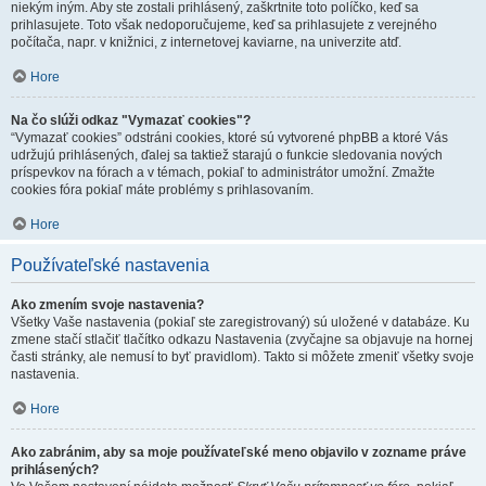
niekým iným. Aby ste zostali prihlásený, zaškrtnite toto políčko, keď sa
prihlasujete. Toto však nedoporučujeme, keď sa prihlasujete z verejného
počítača, napr. v knižnici, z internetovej kaviarne, na univerzite atď.
Hore
Na čo slúži odkaz "Vymazať cookies"?
“Vymazať cookies” odstráni cookies, ktoré sú vytvorené phpBB a ktoré Vás
udržujú prihlásených, ďalej sa taktiež starajú o funkcie sledovania nových
príspevkov na fórach a v témach, pokiaľ to administrátor umožní. Zmažte
cookies fóra pokiaľ máte problémy s prihlasovaním.
Hore
Používateľské nastavenia
Ako zmením svoje nastavenia?
Všetky Vaše nastavenia (pokiaľ ste zaregistrovaný) sú uložené v databáze. Ku
zmene stačí stlačiť tlačítko odkazu Nastavenia (zvyčajne sa objavuje na hornej
časti stránky, ale nemusí to byť pravidlom). Takto si môžete zmeniť všetky svoje
nastavenia.
Hore
Ako zabránim, aby sa moje používateľské meno objavilo v zozname práve
prihlásených?