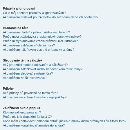
Priatelia a ignorovaní
Čo je môj zoznam priateľov a ignorovaných?
Ako môžem pridávať používateľov do zoznamu alebo ich odoberať?
Hľadanie na fóre
Ako môžem hľadať v jednom alebo viac fórach?
Prečo moja požiadavka vracia nulový počet výsledkov?
Prečo mi vyhľadávanie vracia prázdnu bielu stránku?
Ako môžem vyhľadávať členov fóra?
Ako môžem nájsť svoje vlastné príspevky a témy?
Sledovanie tém a záložiek
Aký je rozdiel medzi sledovaním a záložkami?
Ako môžem záložkovať alebo sledovať konkrétne témy?
Ako môžem sledovať zvolené fóra?
Ako môžem zrušiť sledovanie?
Prílohy
Aké prílohy sú povolené na tomto fóre?
Ako si môžem zobraziť všetky svoje prílohy?
Záležitosti okolo phpBB
Kto napísal tento program?
Prečo nie je k dispozícii funkcia X?
Koho mám kontaktovať ohľadom obťažujúcich e-mailov alebo právnych záležitostí fóra?
Ako môžem kontaktovať aministrátora fóra?