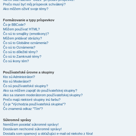
Prečo musí byť môj príspevok schválený?
Ako môžem oživiť svoje témy?
Formátovanie a typy príspevkov
Čo je BBCode?
Môžem používať HTML?
Čo sú to smajlíky (emotikony)?
Môžem pridávať obrázky?
Čo sú to Globálne oznámenia?
Čo sú to Oznámenia?
Čo sú to dôležité témy?
Čo sú to Zamknuté témy?
Čo sú ikony tém?
Používateľské úrovne a skupiny
Kto sú Administrátori?
Kto sú Moderátori?
Čo sú používateľské skupiny?
Ako sa môžem zapojiť do používateľskej skupiny?
Ako sa stanem moderátorom používateľskej skupiny?
Prečo majú niektoré skupiny inú farbu?
Čo je "Východzia používateľská skupina"?
Čo znamená odkaz "Tím"?
Súkromné správy
Nemôžem posielať súkromné správy!
Dostávam nechcené súkromné správy!
Dostal/a som spamový a obťažujúci e-mail od niekoho z fóra!