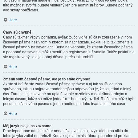
Vo Vašom nastavení nájdete možnosť
Skryť Vašu prítomnosť vo fóre
, pokiaľ
túto možnosť
zvolíte
budete viditeľný len pre administrátorov. Budete počítaný
ako skrytý používateľ.
Hore
Časy sú chybné!
Časy sú takmer vždy v poriadku, avšak to, čo vidíte sú časy zobrazené v inom
časovom pásme než v tom, v ktorom sa nachádzate. Pokiaľ je to tak, zmeňte si
časové pásmo v nastaveniach. Berte na vedomie, že zmenu časového pásma
a podobné nastavenia môžu meniť len registrovaní užívatelia. Takže pokiaľ nie
ste registrovaný, toto je dobrý dôvod, prečo tak urobiť!
Hore
Zmenil som časové pásmo, ale je to stále chybne!
Ak ste si istí, že ste zadali časové pásmo správne a aj tak sa líši od toho
správneho, tak tou najpravdepodobnejšou odpoveďou je, že sa jedná o letný
čas. Fórum nie je stavané na uplatňovanie rozdielov medzi štandardným a
letným časom, takže sa môže jednať o 1 hodinový rozdiel. Riešením môže byť
posunutie časového pásma o jednu hodinu po dobu trvania letného času.
Hore
Môj jazyk nie je na zozname!
Pravdepodobne administrátor nenainštaloval tento jazyk, alebo ho nikto do
tohto jazyka zatiaľ nepreložil. Kontaktujte administrátora, prípadne si preklad