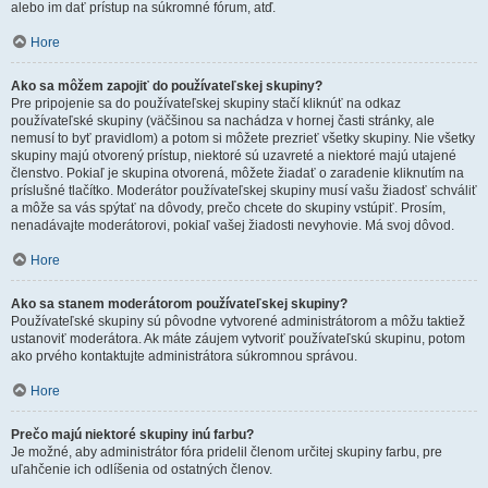
alebo im dať prístup na súkromné fórum, atď.
Hore
Ako sa môžem zapojiť do používateľskej skupiny?
Pre pripojenie sa do používateľskej skupiny stačí kliknúť na odkaz
používateľské skupiny (väčšinou sa nachádza v hornej časti stránky, ale
nemusí to byť pravidlom) a potom si môžete prezrieť všetky skupiny. Nie všetky
skupiny majú otvorený prístup, niektoré sú uzavreté a niektoré majú utajené
členstvo. Pokiaľ je skupina otvorená, môžete žiadať o zaradenie kliknutím na
príslušné tlačítko. Moderátor používateľskej skupiny musí vašu žiadosť schváliť
a môže sa vás spýtať na dôvody, prečo chcete do skupiny vstúpiť. Prosím,
nenadávajte moderátorovi, pokiaľ vašej žiadosti nevyhovie. Má svoj dôvod.
Hore
Ako sa stanem moderátorom používateľskej skupiny?
Používateľské skupiny sú pôvodne vytvorené administrátorom a môžu taktiež
ustanoviť moderátora. Ak máte záujem vytvoriť používateľskú skupinu, potom
ako prvého kontaktujte administrátora súkromnou správou.
Hore
Prečo majú niektoré skupiny inú farbu?
Je možné, aby administrátor fóra pridelil členom určitej skupiny farbu, pre
uľahčenie ich odlíšenia od ostatných členov.