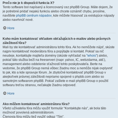
Prečo nie je k dispozícii funkcia X?
Tento software bol napísaný a licencovaný cez phpBB Group. Máte dojem, že
je potrebné pridať nejakú funkciu alebo chcete oznámiť chybu, prosíme,
navštívte
phpBB centrum nápadov
, kde môžete hlasovať za existujúce nápady
alebo navrhnúť nové.
Hore
Koho mám kontaktovať ohľadom obťažujúcich e-mailov alebo právnych
záležitostí fóra?
Mali by ste kontaktovať administrátora tohto fóra. Ak ho nemôžete nájsť, skúste
najprv kontaktovať moderátora fóra a popýtajte si kontakt. Pokiaľ sa nič
neudeje, kontaktujte majiteľa domény (skúste vyhľadať na
"whois"
) alebo,
pokiaľ táto služba beží na freeserveri (napr. yahoo, IC, webzdarma, atď.),
management alebo oddelenie sťažností tohto poskytovateľa. Berte na
vedomie, že phpBB Group nemá vôbec žiadnu moc a nemôže nijak ovplyvniť
to jak, kto a kde spravuje fórum. Je zbytočné kontaktovať phpBB Group v
akejkoľvek právnej záležitosti nepriamo spojené s phpbb.com alebo so
samotným softwarom phpBB. Pokiaľ zašlete e-mail phpBB Group o použití
softwaru treťou stranou, nečakajte žiadnu odpoveď.
Hore
Ako môžem kontaktovať aministrátora fóra?
Všetci užívatelia fóra môžu využiť formulár “Kontaktujte nás”, ak bola táto
možnosť povolená administrátorom.
Členovia fóra môžu tiež využiť odkaz “Tím”.