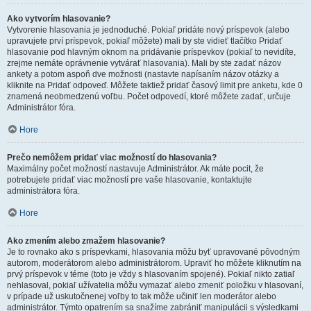
Ako vytvorím hlasovanie?
Vytvorenie hlasovania je jednoduché. Pokiaľ pridáte nový príspevok (alebo
upravujete prví príspevok, pokiaľ môžete) mali by ste vidieť tlačítko Pridať
hlasovanie pod hlavným oknom na pridávanie príspevkov (pokiaľ to nevidíte,
zrejme nemáte oprávnenie vytvárať hlasovania). Mali by ste zadať názov
ankety a potom aspoň dve možnosti (nastavte napísaním názov otázky a
kliknite na Pridať odpoveď. Môžete taktiež pridať časový limit pre anketu, kde 0
znamená neobmedzenú voľbu. Počet odpovedí, ktoré môžete zadať, určuje
Administrátor fóra.
Hore
Prečo nemôžem pridať viac možností do hlasovania?
Maximálny počet možností nastavuje Administrátor. Ak máte pocit, že
potrebujete pridať viac možností pre vaše hlasovanie, kontaktujte
administrátora fóra.
Hore
Ako zmením alebo zmažem hlasovanie?
Je to rovnako ako s príspevkami, hlasovania môžu byť upravované pôvodným
autorom, moderátorom alebo administrátorom. Upraviť ho môžete kliknutím na
prvý príspevok v téme (toto je vždy s hlasovaním spojené). Pokiaľ nikto zatiaľ
nehlasoval, pokiaľ užívatelia môžu vymazať alebo zmeniť položku v hlasovaní,
v prípade už uskutočnenej voľby to tak môže učiniť len moderátor alebo
administrátor. Týmto opatrením sa snažíme zabrániť manipulácii s výsledkami