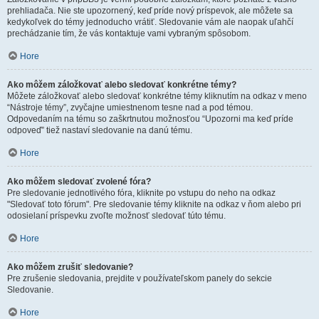
prehliadača. Nie ste upozornený, keď príde nový príspevok, ale môžete sa
kedykoľvek do témy jednoducho vrátiť. Sledovanie vám ale naopak uľahčí
prechádzanie tím, že vás kontaktuje vami vybraným spôsobom.
Hore
Ako môžem záložkovať alebo sledovať konkrétne témy?
Môžete záložkovať alebo sledovať konkrétne témy kliknutím na odkaz v meno
“Nástroje témy”, zvyčajne umiestnenom tesne nad a pod témou.
Odpovedaním na tému so zaškrtnutou možnosťou “Upozorni ma keď príde
odpoveď” tiež nastaví sledovanie na danú tému.
Hore
Ako môžem sledovať zvolené fóra?
Pre sledovanie jednotlivého fóra, kliknite po vstupu do neho na odkaz
"Sledovať toto fórum". Pre sledovanie témy kliknite na odkaz v ňom alebo pri
odosielaní príspevku zvoľte možnosť sledovať túto tému.
Hore
Ako môžem zrušiť sledovanie?
Pre zrušenie sledovania, prejdite v používateľskom panely do sekcie
Sledovanie.
Hore