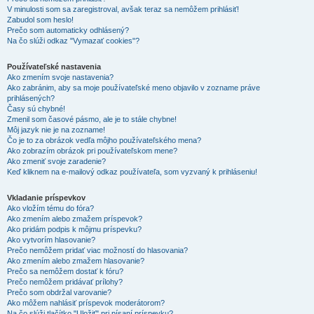
V minulosti som sa zaregistroval, avšak teraz sa nemôžem prihlásiť!
Zabudol som heslo!
Prečo som automaticky odhlásený?
Na čo slúži odkaz "Vymazať cookies"?
Používateľské nastavenia
Ako zmením svoje nastavenia?
Ako zabránim, aby sa moje používateľské meno objavilo v zozname práve
prihlásených?
Časy sú chybné!
Zmenil som časové pásmo, ale je to stále chybne!
Môj jazyk nie je na zozname!
Čo je to za obrázok vedľa môjho používateľského mena?
Ako zobrazím obrázok pri používateľskom mene?
Ako zmeniť svoje zaradenie?
Keď kliknem na e-mailový odkaz používateľa, som vyzvaný k prihláseniu!
Vkladanie príspevkov
Ako vložím tému do fóra?
Ako zmením alebo zmažem príspevok?
Ako pridám podpis k môjmu príspevku?
Ako vytvorím hlasovanie?
Prečo nemôžem pridať viac možností do hlasovania?
Ako zmením alebo zmažem hlasovanie?
Prečo sa nemôžem dostať k fóru?
Prečo nemôžem pridávať prílohy?
Prečo som obdržal varovanie?
Ako môžem nahlásiť príspevok moderátorom?
Na čo slúži tlačítko "Uložiť" pri písaní príspevku?