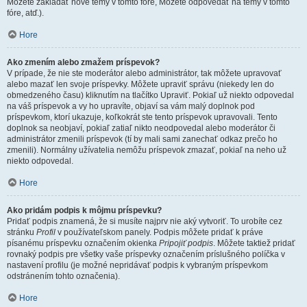
Môžete zakladať nové témy v tomto fóre, Môžete odpovedať na témy v tomto
fóre, atď.).
Hore
Ako zmením alebo zmažem príspevok?
V prípade, že nie ste moderátor alebo administrátor, tak môžete upravovať
alebo mazať len svoje príspevky. Môžete upraviť správu (niekedy len do
obmedzeného času) kliknutím na tlačítko Upraviť. Pokiaľ už niekto odpovedal
na váš príspevok a vy ho upravíte, objaví sa vám malý doplnok pod
príspevkom, ktorí ukazuje, koľkokrát ste tento príspevok upravovali. Tento
doplnok sa neobjaví, pokiaľ zatiaľ nikto neodpovedal alebo moderátor či
administrátor zmenili príspevok (tí by mali sami zanechať odkaz prečo ho
zmenili). Normálny užívatelia nemôžu príspevok zmazať, pokiaľ na neho už
niekto odpovedal.
Hore
Ako pridám podpis k môjmu príspevku?
Pridať podpis znamená, že si musíte najprv nie aký vytvoriť. To urobíte cez
stránku
Profil
v používateľskom panely. Podpis môžete pridať k práve
písanému príspevku označením okienka
Pripojiť podpis
. Môžete taktiež pridať
rovnaký podpis pre všetky vaše príspevky označením príslušného políčka v
nastavení profilu (je možné nepridávať podpis k vybraným príspevkom
odstránením tohto označenia).
Hore