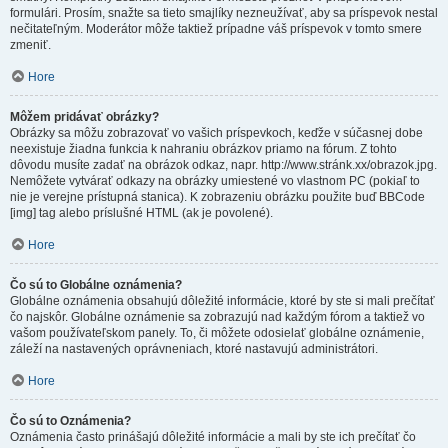
formulári. Prosím, snažte sa tieto smajlíky nezneužívať, aby sa príspevok nestal
nečitateľným. Moderátor môže taktiež prípadne váš príspevok v tomto smere
zmeniť.
Hore
Môžem pridávať obrázky?
Obrázky sa môžu zobrazovať vo vašich príspevkoch, keďže v súčasnej dobe
neexistuje žiadna funkcia k nahraniu obrázkov priamo na fórum. Z tohto
dôvodu musíte zadať na obrázok odkaz, napr. http://www.stránk.xx/obrazok.jpg.
Nemôžete vytvárať odkazy na obrázky umiestené vo vlastnom PC (pokiaľ to
nie je verejne prístupná stanica). K zobrazeniu obrázku použite buď BBCode
[img] tag alebo príslušné HTML (ak je povolené).
Hore
Čo sú to Globálne oznámenia?
Globálne oznámenia obsahujú dôležité informácie, ktoré by ste si mali prečítať
čo najskôr. Globálne oznámenie sa zobrazujú nad každým fórom a taktiež vo
vašom používateľskom panely. To, či môžete odosielať globálne oznámenie,
záleží na nastavených oprávneniach, ktoré nastavujú administrátori.
Hore
Čo sú to Oznámenia?
Oznámenia často prinášajú dôležité informácie a mali by ste ich prečítať čo