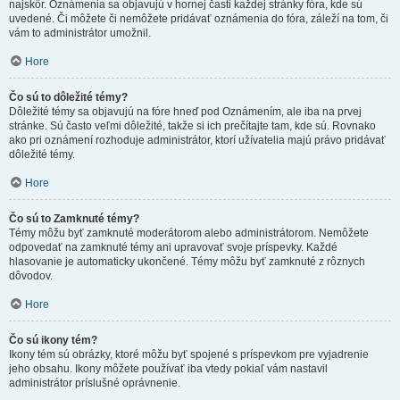
najskôr. Oznámenia sa objavujú v hornej časti každej stránky fóra, kde sú
uvedené. Či môžete či nemôžete pridávať oznámenia do fóra, záleží na tom, či
vám to administrátor umožnil.
Hore
Čo sú to dôležité témy?
Dôležité témy sa objavujú na fóre hneď pod Oznámením, ale iba na prvej
stránke. Sú často veľmi dôležité, takže si ich prečítajte tam, kde sú. Rovnako
ako pri oznámení rozhoduje administrátor, ktorí užívatelia majú právo pridávať
dôležité témy.
Hore
Čo sú to Zamknuté témy?
Témy môžu byť zamknuté moderátorom alebo administrátorom. Nemôžete
odpovedať na zamknuté témy ani upravovať svoje príspevky. Každé
hlasovanie je automaticky ukončené. Témy môžu byť zamknuté z rôznych
dôvodov.
Hore
Čo sú ikony tém?
Ikony tém sú obrázky, ktoré môžu byť spojené s príspevkom pre vyjadrenie
jeho obsahu. Ikony môžete používať iba vtedy pokiaľ vám nastavil
administrátor príslušné oprávnenie.