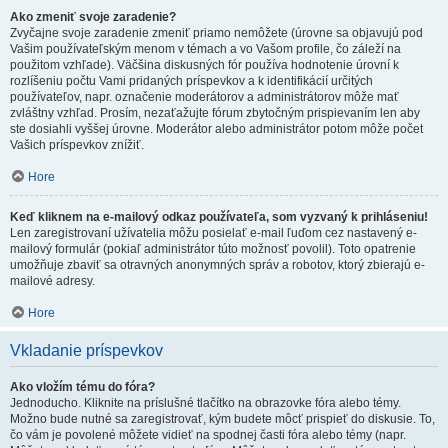
Ako zmeniť svoje zaradenie?
Zvyčajne svoje zaradenie zmeniť priamo nemôžete (úrovne sa objavujú pod
Vašim používateľským menom v témach a vo Vašom profile, čo záleží na
použitom vzhľade). Väčšina diskusných fór používa hodnotenie úrovní k
rozlíšeniu počtu Vami pridaných príspevkov a k identifikácií určitých
používateľov, napr. označenie moderátorov a administrátorov môže mať
zvláštny vzhľad. Prosím, nezaťažujte fórum zbytočným prispievaním len aby
ste dosiahli vyššej úrovne. Moderátor alebo administrátor potom môže počet
Vašich príspevkov znížiť.
Hore
Keď kliknem na e-mailový odkaz používateľa, som vyzvaný k prihláseniu!
Len zaregistrovaní užívatelia môžu posielať e-mail ľuďom cez nastavený e-
mailový formulár (pokiaľ administrátor túto možnosť povolil). Toto opatrenie
umožňuje zbaviť sa otravných anonymných správ a robotov, ktorý zbierajú e-
mailové adresy.
Hore
Vkladanie príspevkov
Ako vložím tému do fóra?
Jednoducho. Kliknite na príslušné tlačítko na obrazovke fóra alebo témy.
Možno bude nutné sa zaregistrovať, kým budete môcť prispieť do diskusie. To,
čo vám je povolené môžete vidieť na spodnej časti fóra alebo témy (napr.