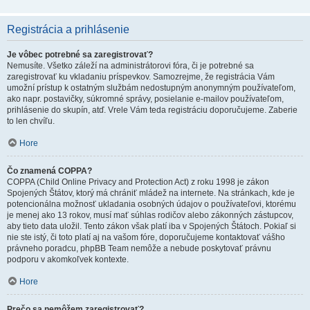
Registrácia a prihlásenie
Je vôbec potrebné sa zaregistrovať?
Nemusíte. Všetko záleží na administrátorovi fóra, či je potrebné sa
zaregistrovať ku vkladaniu príspevkov. Samozrejme, že registrácia Vám
umožní prístup k ostatným službám nedostupným anonymným používateľom,
ako napr. postavičky, súkromné správy, posielanie e-mailov používateľom,
prihlásenie do skupín, atď. Vrele Vám teda registráciu doporučujeme. Zaberie
to len chvíľu.
Hore
Čo znamená COPPA?
COPPA (Child Online Privacy and Protection Act) z roku 1998 je zákon
Spojených Štátov, ktorý má chrániť mládež na internete. Na stránkach, kde je
potencionálna možnosť ukladania osobných údajov o používateľovi, ktorému
je menej ako 13 rokov, musí mať súhlas rodičov alebo zákonných zástupcov,
aby tieto data uložil. Tento zákon však platí iba v Spojených Štátoch. Pokiaľ si
nie ste istý, či toto platí aj na vašom fóre, doporučujeme kontaktovať vášho
právneho poradcu, phpBB Team nemôže a nebude poskytovať právnu
podporu v akomkoľvek kontexte.
Hore
Prečo sa nemôžem zaregistrovať?