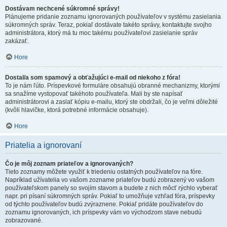
Dostávam nechcené súkromné správy!
Plánujeme pridanie zoznamu ignorovaných používateľov v systému zasielania
súkromných správ. Teraz, pokiaľ dostávate takéto správy, kontaktujte svojho
administrátora, ktorý má tu moc takému používateľovi zasielanie správ
zakázať.
Hore
Dostal/a som spamový a obťažujúci e-mail od niekoho z fóra!
To je nám ľúto. Príspevkové formuláre obsahujú obranné mechanizmy, ktorými
sa snažíme vystopovať takéhoto používateľa. Mali by ste napísať
administrátorovi a zaslať kópiu e-mailu, ktorý ste obdržali, čo je veľmi dôležité
(kvôli hlavičke, ktorá potrebné informácie obsahuje).
Hore
Priatelia a ignorovaní
Čo je môj zoznam priateľov a ignorovaných?
Tieto zoznamy môžete využiť k triedeniu ostatných používateľov na fóre.
Napríklad užívatelia vo vašom zozname priateľov budú zobrazený vo vašom
používateľskom panely so svojím stavom a budete z nich môcť rýchlo vyberať
napr. pri písaní súkromných správ. Pokiaľ to umožňuje vzhľad fóra, príspevky
od týchto používateľov budú zvýraznene. Pokiaľ pridáte používateľov do
zoznamu ignorovaných, ich príspevky vám vo východzom stave nebudú
zobrazované.