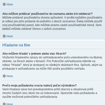
Hore
Ako môžem pridávať používateľov do zoznamu alebo ich odoberať?
Môžete pridávať používateľov dvoma spôsobmi. V profile každého používateľa
je odkaz pre jeho pridanie do jedného z oboch zoznamov. Ďalej môžete použiť
svoj používateľský panel, kde môžete priamo zadať používateľské mená. Sem
taktiež môžete odobrať členov z vašich zoznamov.
Hore
Hľadanie na fóre
Ako môžem hľadať v jednom alebo viac fórach?
Vložením hľadaného výrazu do vyhľadávacieho poľa umiestneného na titulnej
stránke, na fórach alebo v témach. Pre Pokročilé vyhľadávanie kliknite na
odkaz "Hľadať", ktorý je dostupný vo všetkých stránkach fóra. Spôsob, akým sa
pristupuje k vyhľadávaniu sa môže líšiť podľa použitého vzhľadu.
Hore
Prečo moja požiadavka vracia nulový počet výsledkov?
Vami hľadaný výraz bol pravdepodobne príliš obecný a obsahoval príliš
mnoho častých slov, ktoré nie sú indexované. Spresnite vašu požiadavku a
využite možnosti pokročilého vyhľadávania.
Hore