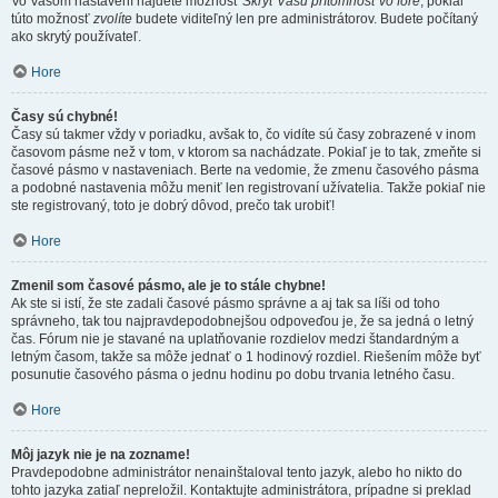
Vo Vašom nastavení nájdete možnosť
Skryť Vašu prítomnosť vo fóre
, pokiaľ
túto možnosť
zvolíte
budete viditeľný len pre administrátorov. Budete počítaný
ako skrytý používateľ.
Hore
Časy sú chybné!
Časy sú takmer vždy v poriadku, avšak to, čo vidíte sú časy zobrazené v inom
časovom pásme než v tom, v ktorom sa nachádzate. Pokiaľ je to tak, zmeňte si
časové pásmo v nastaveniach. Berte na vedomie, že zmenu časového pásma
a podobné nastavenia môžu meniť len registrovaní užívatelia. Takže pokiaľ nie
ste registrovaný, toto je dobrý dôvod, prečo tak urobiť!
Hore
Zmenil som časové pásmo, ale je to stále chybne!
Ak ste si istí, že ste zadali časové pásmo správne a aj tak sa líši od toho
správneho, tak tou najpravdepodobnejšou odpoveďou je, že sa jedná o letný
čas. Fórum nie je stavané na uplatňovanie rozdielov medzi štandardným a
letným časom, takže sa môže jednať o 1 hodinový rozdiel. Riešením môže byť
posunutie časového pásma o jednu hodinu po dobu trvania letného času.
Hore
Môj jazyk nie je na zozname!
Pravdepodobne administrátor nenainštaloval tento jazyk, alebo ho nikto do
tohto jazyka zatiaľ nepreložil. Kontaktujte administrátora, prípadne si preklad