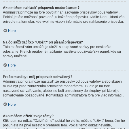
Ako môžem nahlásiť príspevok moderátorom?
Administrátor môže na fóre povoliť nahlasovanie príspevkov používateľovi.
Pokiaľ je táto možnosť povolené, u každého príspevku uvidíte ikonu, ktorá vás
privedie na formulár, kde vyplníte všetky informácie pre nahlásenie príspevku.
Hore
Na čo slúži tlačítko "Uložiť" pri písaní príspevku?
Táto možnosť vám umožňuje uložiť si rozpísané správy pre neskoršie
odoslanie. Pre ich opätovné načítanie navštívte používateľský panel, kde sú
správy uložené.
Hore
Prečo musí byť môj príspevok schválený?
Administrátor fóra môže nastaviť, že príspevky od používateľov alebo skupín
musia byť pred zobrazením schválené moderátormi. Buďto je na fóre
nastavené schvaľovanie, alebo ste boli umiestnený do skupiny, pri ktorej je
schvaľovanie požadované. Kontaktujte administrátora fóra pre viac informácií.
Hore
Ako môžem oživiť svoje témy?
Kliknutím na odkaz "Oživiť tému", pokiaľ ho vidíte, môžete "oživiť" tému, čím ho
posuniete na prvé miesto v prehľadu tém. Pokiaľ tento odkaz nevidíte,