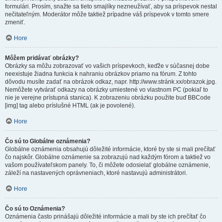
formulári. Prosím, snažte sa tieto smajlíky nezneužívať, aby sa príspevok nestal
nečitateľným. Moderátor môže taktiež prípadne váš príspevok v tomto smere
zmeniť.
Hore
Môžem pridávať obrázky?
Obrázky sa môžu zobrazovať vo vašich príspevkoch, keďže v súčasnej dobe
neexistuje žiadna funkcia k nahraniu obrázkov priamo na fórum. Z tohto
dôvodu musíte zadať na obrázok odkaz, napr. http://www.stránk.xx/obrazok.jpg.
Nemôžete vytvárať odkazy na obrázky umiestené vo vlastnom PC (pokiaľ to
nie je verejne prístupná stanica). K zobrazeniu obrázku použite buď BBCode
[img] tag alebo príslušné HTML (ak je povolené).
Hore
Čo sú to Globálne oznámenia?
Globálne oznámenia obsahujú dôležité informácie, ktoré by ste si mali prečítať
čo najskôr. Globálne oznámenie sa zobrazujú nad každým fórom a taktiež vo
vašom používateľskom panely. To, či môžete odosielať globálne oznámenie,
záleží na nastavených oprávneniach, ktoré nastavujú administrátori.
Hore
Čo sú to Oznámenia?
Oznámenia často prinášajú dôležité informácie a mali by ste ich prečítať čo