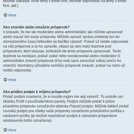
Môžete zakladať nové témy v tomto fóre, Môžete odpovedať na témy v tomto
fóre, atď.).
Hore
Ako zmením alebo zmažem príspevok?
V prípade, že nie ste moderátor alebo administrátor, tak môžete upravovať
alebo mazať len svoje príspevky. Môžete upraviť správu (niekedy len do
obmedzeného času) kliknutím na tlačítko Upraviť. Pokiaľ už niekto odpovedal
na váš príspevok a vy ho upravíte, objaví sa vám malý doplnok pod
príspevkom, ktorí ukazuje, koľkokrát ste tento príspevok upravovali. Tento
doplnok sa neobjaví, pokiaľ zatiaľ nikto neodpovedal alebo moderátor či
administrátor zmenili príspevok (tí by mali sami zanechať odkaz prečo ho
zmenili). Normálny užívatelia nemôžu príspevok zmazať, pokiaľ na neho už
niekto odpovedal.
Hore
Ako pridám podpis k môjmu príspevku?
Pridať podpis znamená, že si musíte najprv nie aký vytvoriť. To urobíte cez
stránku
Profil
v používateľskom panely. Podpis môžete pridať k práve
písanému príspevku označením okienka
Pripojiť podpis
. Môžete taktiež pridať
rovnaký podpis pre všetky vaše príspevky označením príslušného políčka v
nastavení profilu (je možné nepridávať podpis k vybraným príspevkom
odstránením tohto označenia).
Hore