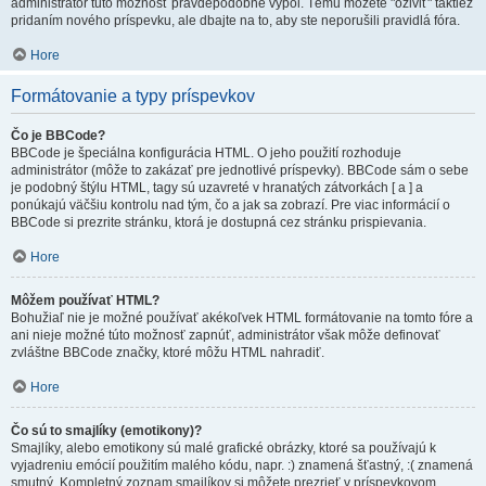
administrátor túto možnosť pravdepodobne vypol. Tému môžete "oživiť" taktiež
pridaním nového príspevku, ale dbajte na to, aby ste neporušili pravidlá fóra.
Hore
Formátovanie a typy príspevkov
Čo je BBCode?
BBCode je špeciálna konfigurácia HTML. O jeho použití rozhoduje
administrátor (môže to zakázať pre jednotlivé príspevky). BBCode sám o sebe
je podobný štýlu HTML, tagy sú uzavreté v hranatých zátvorkách [ a ] a
ponúkajú väčšiu kontrolu nad tým, čo a jak sa zobrazí. Pre viac informácií o
BBCode si prezrite stránku, ktorá je dostupná cez stránku prispievania.
Hore
Môžem používať HTML?
Bohužiaľ nie je možné používať akékoľvek HTML formátovanie na tomto fóre a
ani nieje možné túto možnosť zapnúť, administrátor však môže definovať
zvláštne BBCode značky, ktoré môžu HTML nahradiť.
Hore
Čo sú to smajlíky (emotikony)?
Smajlíky, alebo emotikony sú malé grafické obrázky, ktoré sa používajú k
vyjadreniu emócií použitím malého kódu, napr. :) znamená šťastný, :( znamená
smutný. Kompletný zoznam smajlíkov si môžete prezrieť v príspevkovom