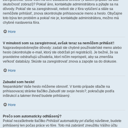
skutočnosť zobrazí)? Pokiaľ áno, kontaktujte administrátora a pýtajte sa na
dôvody. Pokiaľ ste sa zaregistrovali, neboli ste z fóra vylúčení a stále sa
nemôžete prihlásiť, znova skontrolujte prihlasovacie meno a heslo. Obyčajne
toto býva ten problém a pokiaľ nie je, kontaktujte administrátora, možno má
chybné nastavenia fóra.
Hore
V minulosti som sa zaregistroval, avšak teraz sa nemôžem prihlásiť!
Najpravdepodobnejšie dôvody: zadali ste chybné používateľské meno alebo
heslo (skontrolujte e-mail, ktorý ste obdržali pri registrácií). Je bežné, že sa
pravidelne odstraňujú užívatelia, ktorí ničím neprispeli, aby sa zmenšila
veľkosť databázy. Skúste sa zaregistrovať znova a zapojte sa do diskusie.
Hore
Zabudol som heslo!
Nepanikárte! Vaše heslo môžeme obnoviť. V tomto prípade stlačte na
prihlasovacej stránke tlačítko
Zabudli ste svoje heslo?
, pokračujte podľa
inštrukcií a takmer ihneď budete prihlásený.
Hore
Prečo som automaticky odhlásený?
Pokiaľ nezaškrtnete tlačítko
Prihlásiť automaticky pri ďalšej návšteve
, budete
prihlásený len počas práce vo fóre. Toto má zabrániť zneužitiu Vášho účtu