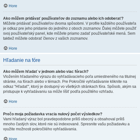
Hore
Ako môžem pridávať používateľov do zoznamu alebo ich odoberať?
Môžete pridávať používateľov dvoma spôsobmi. V profile každého používateľa
je odkaz pre jeho pridanie do jedného z oboch zoznamov. Ďalej môžete použiť
svoj používateľský panel, kde môžete priamo zadať používateľské mená. Sem
taktiež môžete odobrať členov z vašich zoznamov.
Hore
Hľadanie na fóre
Ako môžem hľadať v jednom alebo viac fórach?
Vložením hľadaného výrazu do vyhľadávacieho poľa umiestneného na titulnej
stránke, na fórach alebo v témach. Pre Pokročilé vyhľadávanie kliknite na
odkaz "Hľadať", ktorý je dostupný vo všetkých stránkach fóra. Spôsob, akým sa
pristupuje k vyhľadávaniu sa môže líšiť podľa použitého vzhľadu.
Hore
Prečo moja požiadavka vracia nulový počet výsledkov?
Vami hľadaný výraz bol pravdepodobne príliš obecný a obsahoval príliš
mnoho častých slov, ktoré nie sú indexované. Spresnite vašu požiadavku a
využite možnosti pokročilého vyhľadávania.
Hore