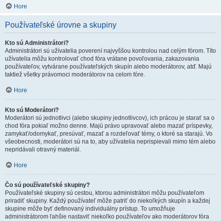
Hore
Používateľské úrovne a skupiny
Kto sú Administrátori?
Administrátori sú užívatelia poverení najvyššou kontrolou nad celým fórom. Títo
užívatelia môžu kontrolovať chod fóra vrátane povoľovania, zakazovania
používateľov, vytvárane používateľských skupín alebo moderátorov, atď. Majú
taktiež všetky právomoci moderátorov na celom fóre.
Hore
Kto sú Moderátori?
Moderátori sú jednotlivci (alebo skupiny jednotlivcov), ich prácou je starať sa o
chod fóra pokiaľ možno denne. Majú právo upravovať alebo mazať príspevky,
zamykať/odomykať, presúvať, mazať a rozdeľovať témy, o ktoré sa starajú. Vo
všeobecnosti, moderátori sú na to, aby užívatelia neprispievali mimo tém alebo
nepridávali otravný materiál.
Hore
Čo sú používateľské skupiny?
Používateľské skupiny sú cestou, ktorou administrátori môžu používateľom
priradiť skupiny. Každý používateľ môže patriť do niekoľkých skupín a každej
skupine môže byť definovaný individuálny prístup. To umožňuje
administrátorom ľahšie nastaviť niekoľko používateľov ako moderátorov fóra