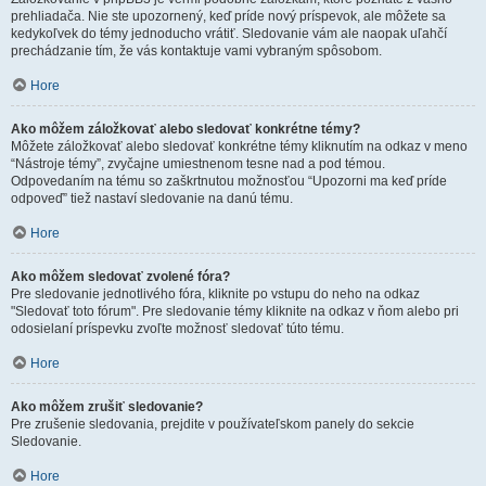
prehliadača. Nie ste upozornený, keď príde nový príspevok, ale môžete sa
kedykoľvek do témy jednoducho vrátiť. Sledovanie vám ale naopak uľahčí
prechádzanie tím, že vás kontaktuje vami vybraným spôsobom.
Hore
Ako môžem záložkovať alebo sledovať konkrétne témy?
Môžete záložkovať alebo sledovať konkrétne témy kliknutím na odkaz v meno
“Nástroje témy”, zvyčajne umiestnenom tesne nad a pod témou.
Odpovedaním na tému so zaškrtnutou možnosťou “Upozorni ma keď príde
odpoveď” tiež nastaví sledovanie na danú tému.
Hore
Ako môžem sledovať zvolené fóra?
Pre sledovanie jednotlivého fóra, kliknite po vstupu do neho na odkaz
"Sledovať toto fórum". Pre sledovanie témy kliknite na odkaz v ňom alebo pri
odosielaní príspevku zvoľte možnosť sledovať túto tému.
Hore
Ako môžem zrušiť sledovanie?
Pre zrušenie sledovania, prejdite v používateľskom panely do sekcie
Sledovanie.
Hore