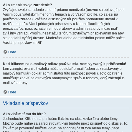
Ako zmeniť svoje zaradenie?
Zvyčajne svoje zaradenie zmeniť priamo nemôžete (úrovne sa objavujú pod
Vašim používateľským menom v témach a vo Vašom profile, čo záleží na
použitom vzhľade). Väčšina diskusných fór používa hodnotenie úrovní k
rozlíšeniu počtu Vami pridaných príspevkov a k identifikácií určitých
používateľov, napr. označenie moderátorov a administrátorov môže mať
zvláštny vzhľad. Prosím, nezaťažujte fórum zbytočným prispievaním len aby
ste dosiahli vyššej úrovne. Moderátor alebo administrátor potom môže počet
Vašich príspevkov znížiť.
Hore
Keď kliknem na e-mailový odkaz používateľa, som vyzvaný k prihláseniu!
Len zaregistrovaní užívatelia môžu posielať e-mail ľuďom cez nastavený e-
mailový formulár (pokiaľ administrátor túto možnosť povolil). Toto opatrenie
umožňuje zbaviť sa otravných anonymných správ a robotov, ktorý zbierajú e-
mailové adresy.
Hore
Vkladanie príspevkov
Ako vložím tému do fóra?
Jednoducho. Kliknite na príslušné tlačítko na obrazovke fóra alebo témy.
Možno bude nutné sa zaregistrovať, kým budete môcť prispieť do diskusie. To,
čo vám je povolené môžete vidieť na spodnej časti fóra alebo témy (napr.