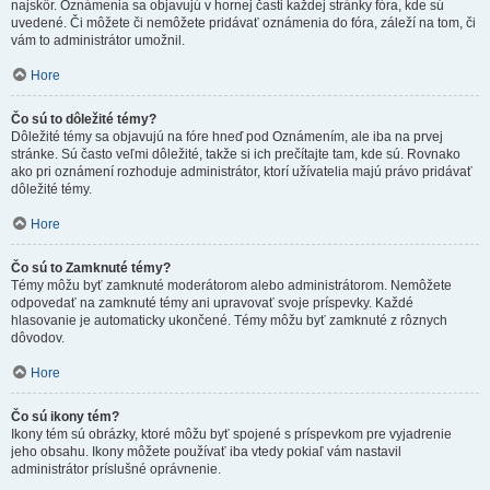
najskôr. Oznámenia sa objavujú v hornej časti každej stránky fóra, kde sú
uvedené. Či môžete či nemôžete pridávať oznámenia do fóra, záleží na tom, či
vám to administrátor umožnil.
Hore
Čo sú to dôležité témy?
Dôležité témy sa objavujú na fóre hneď pod Oznámením, ale iba na prvej
stránke. Sú často veľmi dôležité, takže si ich prečítajte tam, kde sú. Rovnako
ako pri oznámení rozhoduje administrátor, ktorí užívatelia majú právo pridávať
dôležité témy.
Hore
Čo sú to Zamknuté témy?
Témy môžu byť zamknuté moderátorom alebo administrátorom. Nemôžete
odpovedať na zamknuté témy ani upravovať svoje príspevky. Každé
hlasovanie je automaticky ukončené. Témy môžu byť zamknuté z rôznych
dôvodov.
Hore
Čo sú ikony tém?
Ikony tém sú obrázky, ktoré môžu byť spojené s príspevkom pre vyjadrenie
jeho obsahu. Ikony môžete používať iba vtedy pokiaľ vám nastavil
administrátor príslušné oprávnenie.