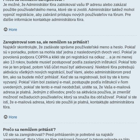
Je možné, že Administrátor fóra zablokoval vašu IP adresu alebo zakázal
použitie používateľského mena, ktoré ste si zvolili. Administrátor taktiež mohol
vypnúť registrácie, aby zabránil prístupu nových používateľov na fórum. Pre
ďalšie informácie kontaktuje administrátora fóra.
Hore
Zaregistroval som sa, ale nemôžem sa prihlásiť!
Najskôr skontrolujte, že zadávate správne používateľské meno a heslo. Pokiaľ
sú v poriadku, potom sa mohla stať jedna z nasledovných dvoch vecí. Pokiaľ je
povolená podpora COPPA a klikli ste pri registrácii na odkaz ... a je mi menej
ako 13 rokov, budete musieť postupovať podľa zaslaných inštrukcií. Pokiaľ toto
nie je ten prípad, potom Váš účet musí byť aktivovaný. Niektoré fóra potrebujú
aktiváciu všetkých nových registrácií, buď Vami, alebo administrátorom pred
tim, ako sa budete môcť prihlásiť. Keď ste sa registrovali, boli by ste k tomu
vyzvaný. Pokiaľ Vám bol zaslaný e-mail, postupujte podľa inštrukcií v ňom
uvedených, pokiaľ ste tento e-mail neobdržali, uistite sa, že Vaša e-mailová
adresa je platná. Jedným z dôvodov, prečo sa aktivácia používa, je zmenšiť
možnosť nežiaducich používateľov, ktorý sa snažia iba obťažovať. Pokiaľ si ste
istí, že e-mailová adresa, ktorú ste použili je platná, kontaktujte administrátora
fóra.
Hore
Prečo sa nemôžem prihlásiť?
Už ste sa zaregistrovali? Pred prihlásením je potrebné sa najskôr
zaregistrovať. Bola Vám na fóre zakázaná činnosť (v takom prípade sa táto