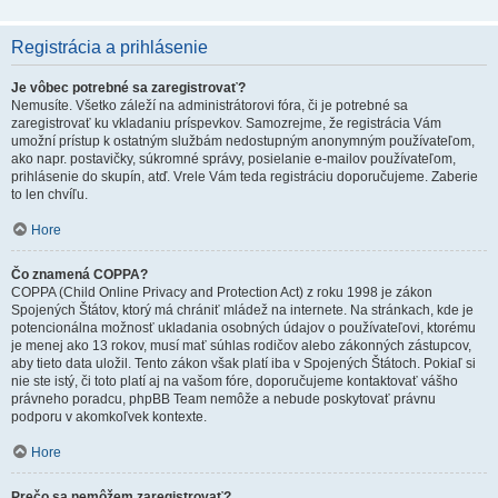
Registrácia a prihlásenie
Je vôbec potrebné sa zaregistrovať?
Nemusíte. Všetko záleží na administrátorovi fóra, či je potrebné sa
zaregistrovať ku vkladaniu príspevkov. Samozrejme, že registrácia Vám
umožní prístup k ostatným službám nedostupným anonymným používateľom,
ako napr. postavičky, súkromné správy, posielanie e-mailov používateľom,
prihlásenie do skupín, atď. Vrele Vám teda registráciu doporučujeme. Zaberie
to len chvíľu.
Hore
Čo znamená COPPA?
COPPA (Child Online Privacy and Protection Act) z roku 1998 je zákon
Spojených Štátov, ktorý má chrániť mládež na internete. Na stránkach, kde je
potencionálna možnosť ukladania osobných údajov o používateľovi, ktorému
je menej ako 13 rokov, musí mať súhlas rodičov alebo zákonných zástupcov,
aby tieto data uložil. Tento zákon však platí iba v Spojených Štátoch. Pokiaľ si
nie ste istý, či toto platí aj na vašom fóre, doporučujeme kontaktovať vášho
právneho poradcu, phpBB Team nemôže a nebude poskytovať právnu
podporu v akomkoľvek kontexte.
Hore
Prečo sa nemôžem zaregistrovať?