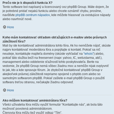
Prečo nie je k dispozícii funkcia X?
Tento software bol napísaný a licencovaný cez phpBB Group. Máte dojem, že
je potrebné pridať nejakú funkciu alebo chcete oznámiť chybu, prosíme,
navštívte
phpBB centrum nápadov
, kde môžete hlasovať za existujúce nápady
alebo navrhnúť nové.
Hore
Koho mám kontaktovať ohľadom obťažujúcich e-mailov alebo právnych
záležitostí fóra?
Mali by ste kontaktovať administrátora tohto fóra. Ak ho nemôžete nájsť, skúste
najprv kontaktovať moderátora fóra a popýtajte si kontakt. Pokiaľ sa nič
neudeje, kontaktujte majiteľa domény (skúste vyhľadať na
"whois"
) alebo,
pokiaľ táto služba beží na freeserveri (napr. yahoo, IC, webzdarma, atď.),
management alebo oddelenie sťažností tohto poskytovateľa. Berte na
vedomie, že phpBB Group nemá vôbec žiadnu moc a nemôže nijak ovplyvniť
to jak, kto a kde spravuje fórum. Je zbytočné kontaktovať phpBB Group v
akejkoľvek právnej záležitosti nepriamo spojené s phpbb.com alebo so
samotným softwarom phpBB. Pokiaľ zašlete e-mail phpBB Group o použití
softwaru treťou stranou, nečakajte žiadnu odpoveď.
Hore
Ako môžem kontaktovať aministrátora fóra?
Všetci užívatelia fóra môžu využiť formulár “Kontaktujte nás”, ak bola táto
možnosť povolená administrátorom.
Členovia fóra môžu tiež využiť odkaz “Tím”.