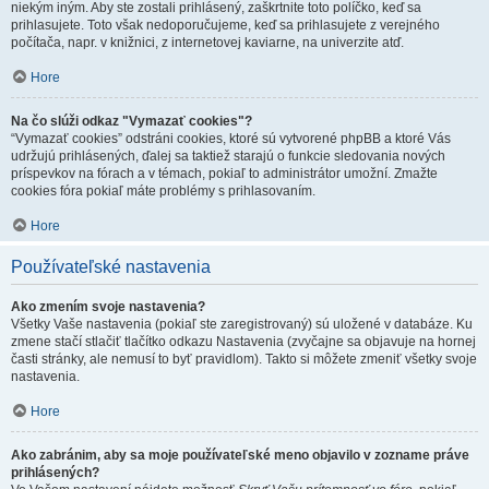
niekým iným. Aby ste zostali prihlásený, zaškrtnite toto políčko, keď sa
prihlasujete. Toto však nedoporučujeme, keď sa prihlasujete z verejného
počítača, napr. v knižnici, z internetovej kaviarne, na univerzite atď.
Hore
Na čo slúži odkaz "Vymazať cookies"?
“Vymazať cookies” odstráni cookies, ktoré sú vytvorené phpBB a ktoré Vás
udržujú prihlásených, ďalej sa taktiež starajú o funkcie sledovania nových
príspevkov na fórach a v témach, pokiaľ to administrátor umožní. Zmažte
cookies fóra pokiaľ máte problémy s prihlasovaním.
Hore
Používateľské nastavenia
Ako zmením svoje nastavenia?
Všetky Vaše nastavenia (pokiaľ ste zaregistrovaný) sú uložené v databáze. Ku
zmene stačí stlačiť tlačítko odkazu Nastavenia (zvyčajne sa objavuje na hornej
časti stránky, ale nemusí to byť pravidlom). Takto si môžete zmeniť všetky svoje
nastavenia.
Hore
Ako zabránim, aby sa moje používateľské meno objavilo v zozname práve
prihlásených?