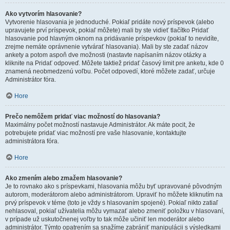
Ako vytvorím hlasovanie?
Vytvorenie hlasovania je jednoduché. Pokiaľ pridáte nový príspevok (alebo
upravujete prví príspevok, pokiaľ môžete) mali by ste vidieť tlačítko Pridať
hlasovanie pod hlavným oknom na pridávanie príspevkov (pokiaľ to nevidíte,
zrejme nemáte oprávnenie vytvárať hlasovania). Mali by ste zadať názov
ankety a potom aspoň dve možnosti (nastavte napísaním názov otázky a
kliknite na Pridať odpoveď. Môžete taktiež pridať časový limit pre anketu, kde 0
znamená neobmedzenú voľbu. Počet odpovedí, ktoré môžete zadať, určuje
Administrátor fóra.
Hore
Prečo nemôžem pridať viac možností do hlasovania?
Maximálny počet možností nastavuje Administrátor. Ak máte pocit, že
potrebujete pridať viac možností pre vaše hlasovanie, kontaktujte
administrátora fóra.
Hore
Ako zmením alebo zmažem hlasovanie?
Je to rovnako ako s príspevkami, hlasovania môžu byť upravované pôvodným
autorom, moderátorom alebo administrátorom. Upraviť ho môžete kliknutím na
prvý príspevok v téme (toto je vždy s hlasovaním spojené). Pokiaľ nikto zatiaľ
nehlasoval, pokiaľ užívatelia môžu vymazať alebo zmeniť položku v hlasovaní,
v prípade už uskutočnenej voľby to tak môže učiniť len moderátor alebo
administrátor. Týmto opatrením sa snažíme zabrániť manipulácii s výsledkami