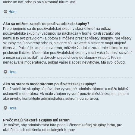
alebo im dať prístup na súkromné fórum, atď.
Hore
Ako sa môžem zapojiť do používateľskej skupiny?
Pre pripojenie sa do používateľskej skupiny stačí kliknúť na odkaz
používateľské skupiny (väčšinou sa nachádza v hornej časti stránky, ale
nemusí to byť pravidlom) a potom si môžete prezrieť všetky skupiny. Nie všetky
skupiny majú otvorený prístup, niektoré sú uzavreté a niektoré majú utajené
členstvo. Pokiaľ je skupina otvorená, môžete žiadať o zaradenie kliknutím na
príslušné tlačítko. Moderátor používateľskej skupiny musí vašu žiadosť schváliť
a môže sa vás spýtať na dôvody, prečo chcete do skupiny vstúpiť. Prosím,
nenadávajte moderátorovi, pokiaľ vašej žiadosti nevyhovie. Má svoj dôvod.
Hore
Ako sa stanem moderátorom používateľskej skupiny?
Používateľské skupiny sú pôvodne vytvorené administrátorom a môžu taktiež
ustanoviť moderátora. Ak máte záujem vytvoriť používateľskú skupinu, potom
ako prvého kontaktujte administrátora súkromnou správou.
Hore
Prečo majú niektoré skupiny inú farbu?
Je možné, aby administrátor fóra pridelil členom určitej skupiny farbu, pre
uľahčenie ich odlíšenia od ostatných členov.