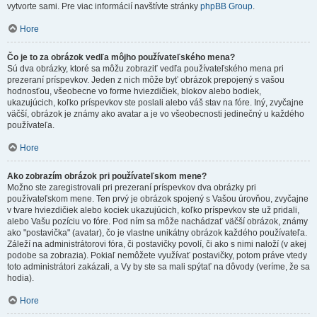
vytvorte sami. Pre viac informácií navštívte stránky
phpBB Group
.
Hore
Čo je to za obrázok vedľa môjho používateľského mena?
Sú dva obrázky, ktoré sa môžu zobraziť vedľa používateľského mena pri
prezeraní príspevkov. Jeden z nich môže byť obrázok prepojený s vašou
hodnosťou, všeobecne vo forme hviezdičiek, blokov alebo bodiek,
ukazujúcich, koľko príspevkov ste poslali alebo váš stav na fóre. Iný, zvyčajne
väčší, obrázok je známy ako avatar a je vo všeobecnosti jedinečný u každého
používateľa.
Hore
Ako zobrazím obrázok pri používateľskom mene?
Možno ste zaregistrovali pri prezeraní príspevkov dva obrázky pri
používateľskom mene. Ten prvý je obrázok spojený s Vašou úrovňou, zvyčajne
v tvare hviezdičiek alebo kociek ukazujúcich, koľko príspevkov ste už pridali,
alebo Vašu pozíciu vo fóre. Pod ním sa môže nachádzať väčší obrázok, známy
ako "postavička" (avatar), čo je vlastne unikátny obrázok každého používateľa.
Záleží na administrátorovi fóra, či postavičky povolí, či ako s nimi naloží (v akej
podobe sa zobrazia). Pokiaľ nemôžete využívať postavičky, potom práve vtedy
toto administrátori zakázali, a Vy by ste sa mali spýtať na dôvody (veríme, že sa
hodia).
Hore