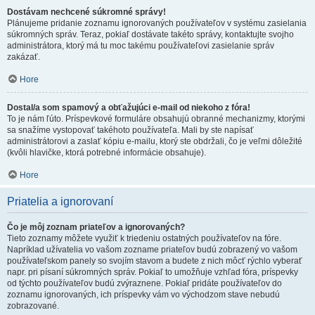
Dostávam nechcené súkromné správy!
Plánujeme pridanie zoznamu ignorovaných používateľov v systému zasielania
súkromných správ. Teraz, pokiaľ dostávate takéto správy, kontaktujte svojho
administrátora, ktorý má tu moc takému používateľovi zasielanie správ
zakázať.
Hore
Dostal/a som spamový a obťažujúci e-mail od niekoho z fóra!
To je nám ľúto. Príspevkové formuláre obsahujú obranné mechanizmy, ktorými
sa snažíme vystopovať takéhoto používateľa. Mali by ste napísať
administrátorovi a zaslať kópiu e-mailu, ktorý ste obdržali, čo je veľmi dôležité
(kvôli hlavičke, ktorá potrebné informácie obsahuje).
Hore
Priatelia a ignorovaní
Čo je môj zoznam priateľov a ignorovaných?
Tieto zoznamy môžete využiť k triedeniu ostatných používateľov na fóre.
Napríklad užívatelia vo vašom zozname priateľov budú zobrazený vo vašom
používateľskom panely so svojím stavom a budete z nich môcť rýchlo vyberať
napr. pri písaní súkromných správ. Pokiaľ to umožňuje vzhľad fóra, príspevky
od týchto používateľov budú zvýraznene. Pokiaľ pridáte používateľov do
zoznamu ignorovaných, ich príspevky vám vo východzom stave nebudú
zobrazované.