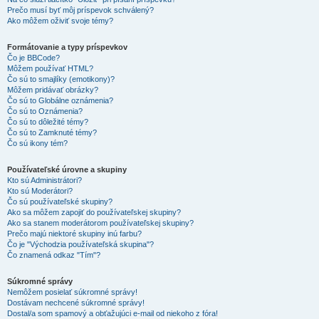
Prečo musí byť môj príspevok schválený?
Ako môžem oživiť svoje témy?
Formátovanie a typy príspevkov
Čo je BBCode?
Môžem používať HTML?
Čo sú to smajlíky (emotikony)?
Môžem pridávať obrázky?
Čo sú to Globálne oznámenia?
Čo sú to Oznámenia?
Čo sú to dôležité témy?
Čo sú to Zamknuté témy?
Čo sú ikony tém?
Používateľské úrovne a skupiny
Kto sú Administrátori?
Kto sú Moderátori?
Čo sú používateľské skupiny?
Ako sa môžem zapojiť do používateľskej skupiny?
Ako sa stanem moderátorom používateľskej skupiny?
Prečo majú niektoré skupiny inú farbu?
Čo je "Východzia používateľská skupina"?
Čo znamená odkaz "Tím"?
Súkromné správy
Nemôžem posielať súkromné správy!
Dostávam nechcené súkromné správy!
Dostal/a som spamový a obťažujúci e-mail od niekoho z fóra!