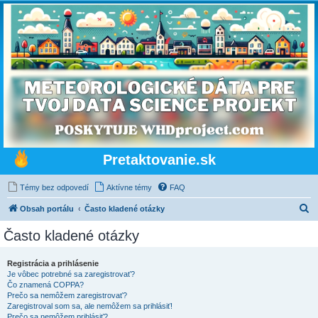
Pretaktovanie.sk
Témy bez odpovedí
Aktívne témy
FAQ
H
Obsah portálu
Často kladené otázky
ľ
Často kladené otázky
a
d
Registrácia a prihlásenie
Je vôbec potrebné sa zaregistrovať?
a
Čo znamená COPPA?
ť
Prečo sa nemôžem zaregistrovať?
Zaregistroval som sa, ale nemôžem sa prihlásiť!
Prečo sa nemôžem prihlásiť?