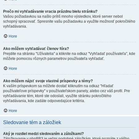
Prečo mi vyhľadávanie vracia prázdnu bielu stránku?
Vašou požiadavkou sa našlo príliš mnoho výsledkov, ktoré server nebol
schopný spracovať. Spresnite vašu požiadavku a využite možnosť pokročilého
vyhľadávania.
Hore
Ako môžem vyhľadávať členov fóra?
Prejdite na stránku "Užívatelia" a kliknite na odkaz "Vyhľadať používateľa", kde
môžete pomocou rôznych parametrov používateľa vyhľadať.
Hore
Ako môžem nájsť svoje vlastné príspevky a témy?
K vaším príspevkom sa môžete dostať kliknutím na odkaz "Hľadať
používateľove príspevky" v používateľskom panely, alebo cez váš profil. Pre
vyhľadávanie tém, ktoré ste odoslali, využite stránku pokročilého
vyhľadávania, kde zadáte odpovedajúce kritéria.
Hore
Sledovanie tém a záložiek
Aký je rozdiel medzi sledovaním a záložkami?
Záložkovanie v phpBB3 je veľmi podobné záložkám, ktoré poznáte z vášho