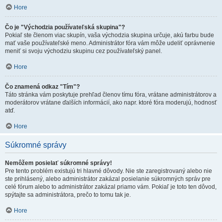
Hore
Čo je "Východzia používateľská skupina"?
Pokiaľ ste členom viac skupín, vaša východzia skupina určuje, akú farbu bude
mať vaše používateľské meno. Administrátor fóra vám môže udeliť oprávnenie
meniť si svoju východziu skupinu cez používateľský panel.
Hore
Čo znamená odkaz "Tím"?
Táto stránka vám poskytuje prehľad členov tímu fóra, vrátane administrátorov a
moderátorov vrátane ďalších informácií, ako napr. ktoré fóra moderujú, hodnosť
atď.
Hore
Súkromné správy
Nemôžem posielať súkromné správy!
Pre tento problém existujú tri hlavné dôvody. Nie ste zaregistrovaný alebo nie
ste prihlásený, alebo administrátor zakázal posielanie súkromných správ pre
celé fórum alebo to administrátor zakázal priamo vám. Pokiaľ je toto ten dôvod,
spýtajte sa administrátora, prečo to tomu tak je.
Hore