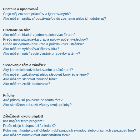
Priatelia a ignorovaní
Čo je môj zoznam priateľov a ignorovaných?
Ako môžem pridávať používateľov do zoznamu alebo ich odoberať?
Hľadanie na fóre
Ako môžem hľadať v jednom alebo viac fórach?
Prečo moja požiadavka vracia nulový počet výsledkov?
Prečo mi vyhľadávanie vracia prázdnu bielu stránku?
Ako môžem vyhľadávať členov fóra?
Ako môžem nájsť svoje vlastné príspevky a témy?
Sledovanie tém a záložiek
Aký je rozdiel medzi sledovaním a záložkami?
Ako môžem záložkovať alebo sledovať konkrétne témy?
Ako môžem sledovať zvolené fóra?
Ako môžem zrušiť sledovanie?
Prílohy
Aké prílohy sú povolené na tomto fóre?
Ako si môžem zobraziť všetky svoje prílohy?
Záležitosti okolo phpBB
Kto napísal tento program?
Prečo nie je k dispozícii funkcia X?
Koho mám kontaktovať ohľadom obťažujúcich e-mailov alebo právnych záležitostí fóra?
Ako môžem kontaktovať aministrátora fóra?