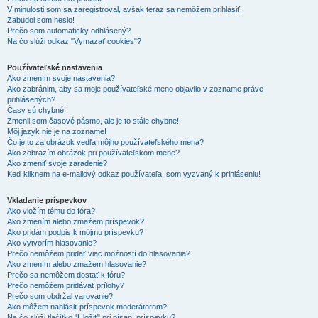
V minulosti som sa zaregistroval, avšak teraz sa nemôžem prihlásiť!
Zabudol som heslo!
Prečo som automaticky odhlásený?
Na čo slúži odkaz "Vymazať cookies"?
Používateľské nastavenia
Ako zmením svoje nastavenia?
Ako zabránim, aby sa moje používateľské meno objavilo v zozname práve
prihlásených?
Časy sú chybné!
Zmenil som časové pásmo, ale je to stále chybne!
Môj jazyk nie je na zozname!
Čo je to za obrázok vedľa môjho používateľského mena?
Ako zobrazím obrázok pri používateľskom mene?
Ako zmeniť svoje zaradenie?
Keď kliknem na e-mailový odkaz používateľa, som vyzvaný k prihláseniu!
Vkladanie príspevkov
Ako vložím tému do fóra?
Ako zmením alebo zmažem príspevok?
Ako pridám podpis k môjmu príspevku?
Ako vytvorím hlasovanie?
Prečo nemôžem pridať viac možností do hlasovania?
Ako zmením alebo zmažem hlasovanie?
Prečo sa nemôžem dostať k fóru?
Prečo nemôžem pridávať prílohy?
Prečo som obdržal varovanie?
Ako môžem nahlásiť príspevok moderátorom?
Na čo slúži tlačítko "Uložiť" pri písaní príspevku?