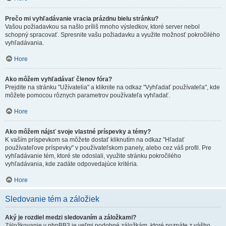
Prečo mi vyhľadávanie vracia prázdnu bielu stránku?
Vašou požiadavkou sa našlo príliš mnoho výsledkov, ktoré server nebol
schopný spracovať. Spresnite vašu požiadavku a využite možnosť pokročilého
vyhľadávania.
Hore
Ako môžem vyhľadávať členov fóra?
Prejdite na stránku "Užívatelia" a kliknite na odkaz "Vyhľadať používateľa", kde
môžete pomocou rôznych parametrov používateľa vyhľadať.
Hore
Ako môžem nájsť svoje vlastné príspevky a témy?
K vaším príspevkom sa môžete dostať kliknutím na odkaz "Hľadať
používateľove príspevky" v používateľskom panely, alebo cez váš profil. Pre
vyhľadávanie tém, ktoré ste odoslali, využite stránku pokročilého
vyhľadávania, kde zadáte odpovedajúce kritéria.
Hore
Sledovanie tém a záložiek
Aký je rozdiel medzi sledovaním a záložkami?
Záložkovanie v phpBB3 je veľmi podobné záložkám, ktoré poznáte z vášho