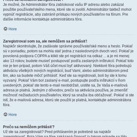
Je možné, že Administrátor fóra zablokoval vašu IP adresu alebo zakázal
použitie používateľského mena, ktoré ste si zvolili. Administrátor taktiež mohol
vypnúť registrácie, aby zabránil prístupu nových používateľov na fórum. Pre
ďalšie informácie kontaktuje administrátora fóra.
Hore
Zaregistroval som sa, ale nemôžem sa prihlásiť!
Najskôr skontrolujte, že zadávate správne používateľské meno a heslo. Pokiaľ
sú v poriadku, potom sa mohla stať jedna z nasledovných dvoch vecí. Pokiaľ je
povolená podpora COPPA a klikli ste pri registrácii na odkaz ... a je mi menej
ako 13 rokov, budete musieť postupovať podľa zaslaných inštrukcií. Pokiaľ toto
nie je ten prípad, potom Váš účet musí byť aktivovaný. Niektoré fóra potrebujú
aktiváciu všetkých nových registrácií, buď Vami, alebo administrátorom pred
tim, ako sa budete môcť prihlásiť. Keď ste sa registrovali, boli by ste k tomu
vyzvaný. Pokiaľ Vám bol zaslaný e-mail, postupujte podľa inštrukcií v ňom
uvedených, pokiaľ ste tento e-mail neobdržali, uistite sa, že Vaša e-mailová
adresa je platná. Jedným z dôvodov, prečo sa aktivácia používa, je zmenšiť
možnosť nežiaducich používateľov, ktorý sa snažia iba obťažovať. Pokiaľ si ste
istí, že e-mailová adresa, ktorú ste použili je platná, kontaktujte administrátora
fóra.
Hore
Prečo sa nemôžem prihlásiť?
Už ste sa zaregistrovali? Pred prihlásením je potrebné sa najskôr
zaregistrovať. Bola Vám na fóre zakázaná činnosť (v takom prípade sa táto