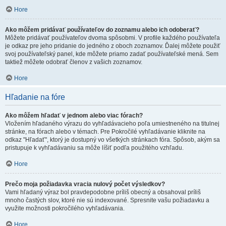
Hore
Ako môžem pridávať používateľov do zoznamu alebo ich odoberať?
Môžete pridávať používateľov dvoma spôsobmi. V profile každého používateľa
je odkaz pre jeho pridanie do jedného z oboch zoznamov. Ďalej môžete použiť
svoj používateľský panel, kde môžete priamo zadať používateľské mená. Sem
taktiež môžete odobrať členov z vašich zoznamov.
Hore
Hľadanie na fóre
Ako môžem hľadať v jednom alebo viac fórach?
Vložením hľadaného výrazu do vyhľadávacieho poľa umiestneného na titulnej
stránke, na fórach alebo v témach. Pre Pokročilé vyhľadávanie kliknite na
odkaz "Hľadať", ktorý je dostupný vo všetkých stránkach fóra. Spôsob, akým sa
pristupuje k vyhľadávaniu sa môže líšiť podľa použitého vzhľadu.
Hore
Prečo moja požiadavka vracia nulový počet výsledkov?
Vami hľadaný výraz bol pravdepodobne príliš obecný a obsahoval príliš
mnoho častých slov, ktoré nie sú indexované. Spresnite vašu požiadavku a
využite možnosti pokročilého vyhľadávania.
Hore