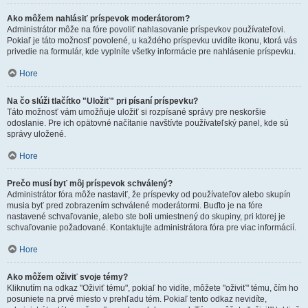
Ako môžem nahlásiť príspevok moderátorom?
Administrátor môže na fóre povoliť nahlasovanie príspevkov používateľovi.
Pokiaľ je táto možnosť povolené, u každého príspevku uvidíte ikonu, ktorá vás
privedie na formulár, kde vyplníte všetky informácie pre nahlásenie príspevku.
Hore
Na čo slúži tlačítko "Uložiť" pri písaní príspevku?
Táto možnosť vám umožňuje uložiť si rozpísané správy pre neskoršie
odoslanie. Pre ich opätovné načítanie navštívte používateľský panel, kde sú
správy uložené.
Hore
Prečo musí byť môj príspevok schválený?
Administrátor fóra môže nastaviť, že príspevky od používateľov alebo skupín
musia byť pred zobrazením schválené moderátormi. Buďto je na fóre
nastavené schvaľovanie, alebo ste boli umiestnený do skupiny, pri ktorej je
schvaľovanie požadované. Kontaktujte administrátora fóra pre viac informácií.
Hore
Ako môžem oživiť svoje témy?
Kliknutím na odkaz "Oživiť tému", pokiaľ ho vidíte, môžete "oživiť" tému, čím ho
posuniete na prvé miesto v prehľadu tém. Pokiaľ tento odkaz nevidíte,