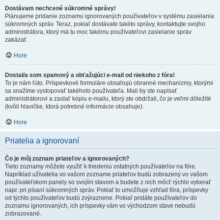
Dostávam nechcené súkromné správy!
Plánujeme pridanie zoznamu ignorovaných používateľov v systému zasielania
súkromných správ. Teraz, pokiaľ dostávate takéto správy, kontaktujte svojho
administrátora, ktorý má tu moc takému používateľovi zasielanie správ
zakázať.
Hore
Dostal/a som spamový a obťažujúci e-mail od niekoho z fóra!
To je nám ľúto. Príspevkové formuláre obsahujú obranné mechanizmy, ktorými
sa snažíme vystopovať takéhoto používateľa. Mali by ste napísať
administrátorovi a zaslať kópiu e-mailu, ktorý ste obdržali, čo je veľmi dôležité
(kvôli hlavičke, ktorá potrebné informácie obsahuje).
Hore
Priatelia a ignorovaní
Čo je môj zoznam priateľov a ignorovaných?
Tieto zoznamy môžete využiť k triedeniu ostatných používateľov na fóre.
Napríklad užívatelia vo vašom zozname priateľov budú zobrazený vo vašom
používateľskom panely so svojím stavom a budete z nich môcť rýchlo vyberať
napr. pri písaní súkromných správ. Pokiaľ to umožňuje vzhľad fóra, príspevky
od týchto používateľov budú zvýraznene. Pokiaľ pridáte používateľov do
zoznamu ignorovaných, ich príspevky vám vo východzom stave nebudú
zobrazované.