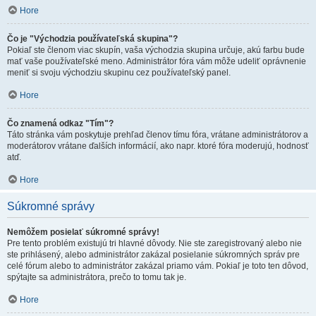
Hore
Čo je "Východzia používateľská skupina"?
Pokiaľ ste členom viac skupín, vaša východzia skupina určuje, akú farbu bude
mať vaše používateľské meno. Administrátor fóra vám môže udeliť oprávnenie
meniť si svoju východziu skupinu cez používateľský panel.
Hore
Čo znamená odkaz "Tím"?
Táto stránka vám poskytuje prehľad členov tímu fóra, vrátane administrátorov a
moderátorov vrátane ďalších informácií, ako napr. ktoré fóra moderujú, hodnosť
atď.
Hore
Súkromné správy
Nemôžem posielať súkromné správy!
Pre tento problém existujú tri hlavné dôvody. Nie ste zaregistrovaný alebo nie
ste prihlásený, alebo administrátor zakázal posielanie súkromných správ pre
celé fórum alebo to administrátor zakázal priamo vám. Pokiaľ je toto ten dôvod,
spýtajte sa administrátora, prečo to tomu tak je.
Hore