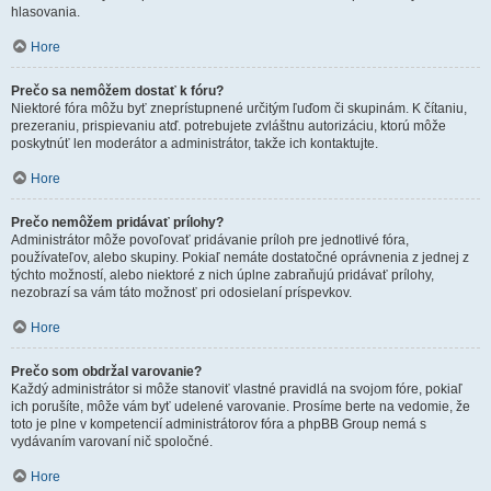
hlasovania.
Hore
Prečo sa nemôžem dostať k fóru?
Niektoré fóra môžu byť zneprístupnené určitým ľuďom či skupinám. K čítaniu,
prezeraniu, prispievaniu atď. potrebujete zvláštnu autorizáciu, ktorú môže
poskytnúť len moderátor a administrátor, takže ich kontaktujte.
Hore
Prečo nemôžem pridávať prílohy?
Administrátor môže povoľovať pridávanie príloh pre jednotlivé fóra,
používateľov, alebo skupiny. Pokiaľ nemáte dostatočné oprávnenia z jednej z
týchto možností, alebo niektoré z nich úplne zabraňujú pridávať prílohy,
nezobrazí sa vám táto možnosť pri odosielaní príspevkov.
Hore
Prečo som obdržal varovanie?
Každý administrátor si môže stanoviť vlastné pravidlá na svojom fóre, pokiaľ
ich porušíte, môže vám byť udelené varovanie. Prosíme berte na vedomie, že
toto je plne v kompetencií administrátorov fóra a phpBB Group nemá s
vydávaním varovaní nič spoločné.
Hore