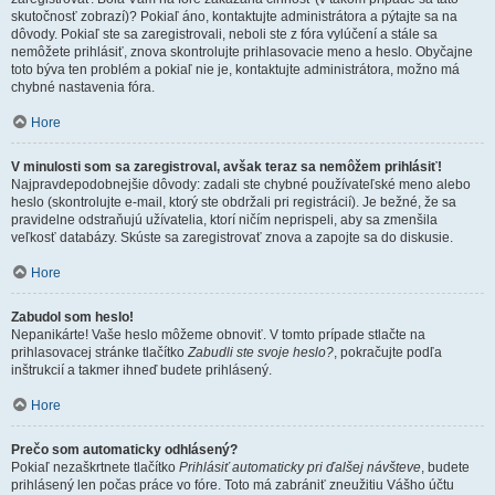
skutočnosť zobrazí)? Pokiaľ áno, kontaktujte administrátora a pýtajte sa na
dôvody. Pokiaľ ste sa zaregistrovali, neboli ste z fóra vylúčení a stále sa
nemôžete prihlásiť, znova skontrolujte prihlasovacie meno a heslo. Obyčajne
toto býva ten problém a pokiaľ nie je, kontaktujte administrátora, možno má
chybné nastavenia fóra.
Hore
V minulosti som sa zaregistroval, avšak teraz sa nemôžem prihlásiť!
Najpravdepodobnejšie dôvody: zadali ste chybné používateľské meno alebo
heslo (skontrolujte e-mail, ktorý ste obdržali pri registrácií). Je bežné, že sa
pravidelne odstraňujú užívatelia, ktorí ničím neprispeli, aby sa zmenšila
veľkosť databázy. Skúste sa zaregistrovať znova a zapojte sa do diskusie.
Hore
Zabudol som heslo!
Nepanikárte! Vaše heslo môžeme obnoviť. V tomto prípade stlačte na
prihlasovacej stránke tlačítko
Zabudli ste svoje heslo?
, pokračujte podľa
inštrukcií a takmer ihneď budete prihlásený.
Hore
Prečo som automaticky odhlásený?
Pokiaľ nezaškrtnete tlačítko
Prihlásiť automaticky pri ďalšej návšteve
, budete
prihlásený len počas práce vo fóre. Toto má zabrániť zneužitiu Vášho účtu