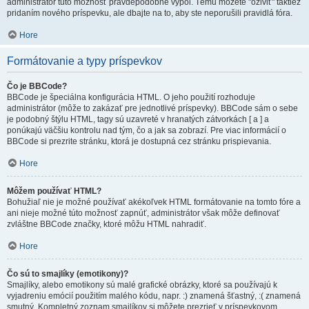
administrátor túto možnosť pravdepodobne vypol. Tému môžete "oživiť" taktiež
pridaním nového príspevku, ale dbajte na to, aby ste neporušili pravidlá fóra.
Hore
Formátovanie a typy príspevkov
Čo je BBCode?
BBCode je špeciálna konfigurácia HTML. O jeho použití rozhoduje
administrátor (môže to zakázať pre jednotlivé príspevky). BBCode sám o sebe
je podobný štýlu HTML, tagy sú uzavreté v hranatých zátvorkách [ a ] a
ponúkajú väčšiu kontrolu nad tým, čo a jak sa zobrazí. Pre viac informácií o
BBCode si prezrite stránku, ktorá je dostupná cez stránku prispievania.
Hore
Môžem používať HTML?
Bohužiaľ nie je možné používať akékoľvek HTML formátovanie na tomto fóre a
ani nieje možné túto možnosť zapnúť, administrátor však môže definovať
zvláštne BBCode značky, ktoré môžu HTML nahradiť.
Hore
Čo sú to smajlíky (emotikony)?
Smajlíky, alebo emotikony sú malé grafické obrázky, ktoré sa používajú k
vyjadreniu emócií použitím malého kódu, napr. :) znamená šťastný, :( znamená
smutný. Kompletný zoznam smajlíkov si môžete prezrieť v príspevkovom