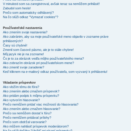
V minulosti som sa zaregistroval, avšak teraz sa nemôžem prihlásiť!
Zabudol som heslo!
Prečo som automaticky odhlásený?
Na čo slúži odkaz "Vymazať cookies"?
Používateľské nastavenia
Ako zmením svoje nastavenia?
Ako zabránim, aby sa moje používateľské meno objavilo v zozname práve
prihlásených?
Časy sú chybné!
Zmenil som časové pásmo, ale je to stále chybne!
Môj jazyk nie je na zozname!
Čo je to za obrázok vedľa môjho používateľského mena?
Ako zobrazím obrázok pri používateľskom mene?
Ako zmeniť svoje zaradenie?
Keď kliknem na e-mailový odkaz používateľa, som vyzvaný k prihláseniu!
Vkladanie príspevkov
Ako vložím tému do fóra?
Ako zmením alebo zmažem príspevok?
Ako pridám podpis k môjmu príspevku?
Ako vytvorím hlasovanie?
Prečo nemôžem pridať viac možností do hlasovania?
Ako zmením alebo zmažem hlasovanie?
Prečo sa nemôžem dostať k fóru?
Prečo nemôžem pridávať prílohy?
Prečo som obdržal varovanie?
Ako môžem nahlásiť príspevok moderátorom?
Na čo slúži tlačítko "Uložiť" pri písaní príspevku?