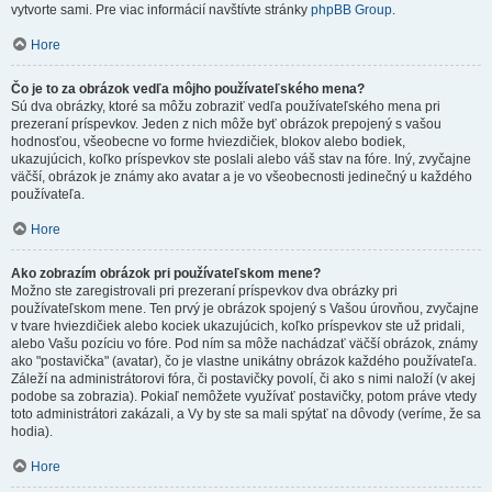
vytvorte sami. Pre viac informácií navštívte stránky
phpBB Group
.
Hore
Čo je to za obrázok vedľa môjho používateľského mena?
Sú dva obrázky, ktoré sa môžu zobraziť vedľa používateľského mena pri
prezeraní príspevkov. Jeden z nich môže byť obrázok prepojený s vašou
hodnosťou, všeobecne vo forme hviezdičiek, blokov alebo bodiek,
ukazujúcich, koľko príspevkov ste poslali alebo váš stav na fóre. Iný, zvyčajne
väčší, obrázok je známy ako avatar a je vo všeobecnosti jedinečný u každého
používateľa.
Hore
Ako zobrazím obrázok pri používateľskom mene?
Možno ste zaregistrovali pri prezeraní príspevkov dva obrázky pri
používateľskom mene. Ten prvý je obrázok spojený s Vašou úrovňou, zvyčajne
v tvare hviezdičiek alebo kociek ukazujúcich, koľko príspevkov ste už pridali,
alebo Vašu pozíciu vo fóre. Pod ním sa môže nachádzať väčší obrázok, známy
ako "postavička" (avatar), čo je vlastne unikátny obrázok každého používateľa.
Záleží na administrátorovi fóra, či postavičky povolí, či ako s nimi naloží (v akej
podobe sa zobrazia). Pokiaľ nemôžete využívať postavičky, potom práve vtedy
toto administrátori zakázali, a Vy by ste sa mali spýtať na dôvody (veríme, že sa
hodia).
Hore