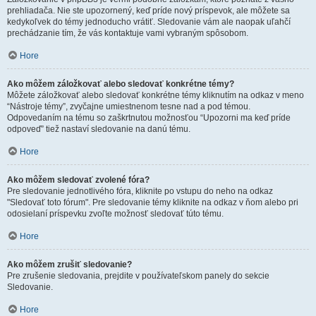
prehliadača. Nie ste upozornený, keď príde nový príspevok, ale môžete sa
kedykoľvek do témy jednoducho vrátiť. Sledovanie vám ale naopak uľahčí
prechádzanie tím, že vás kontaktuje vami vybraným spôsobom.
Hore
Ako môžem záložkovať alebo sledovať konkrétne témy?
Môžete záložkovať alebo sledovať konkrétne témy kliknutím na odkaz v meno
“Nástroje témy”, zvyčajne umiestnenom tesne nad a pod témou.
Odpovedaním na tému so zaškrtnutou možnosťou “Upozorni ma keď príde
odpoveď” tiež nastaví sledovanie na danú tému.
Hore
Ako môžem sledovať zvolené fóra?
Pre sledovanie jednotlivého fóra, kliknite po vstupu do neho na odkaz
"Sledovať toto fórum". Pre sledovanie témy kliknite na odkaz v ňom alebo pri
odosielaní príspevku zvoľte možnosť sledovať túto tému.
Hore
Ako môžem zrušiť sledovanie?
Pre zrušenie sledovania, prejdite v používateľskom panely do sekcie
Sledovanie.
Hore