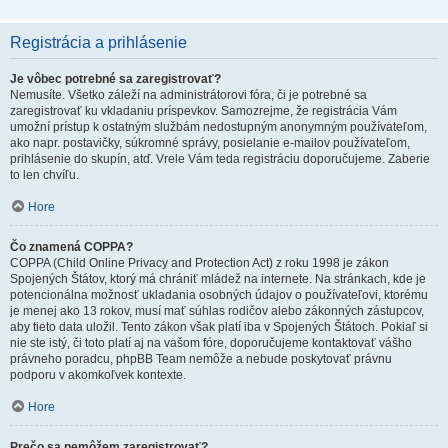
Registrácia a prihlásenie
Je vôbec potrebné sa zaregistrovať?
Nemusíte. Všetko záleží na administrátorovi fóra, či je potrebné sa
zaregistrovať ku vkladaniu príspevkov. Samozrejme, že registrácia Vám
umožní prístup k ostatným službám nedostupným anonymným používateľom,
ako napr. postavičky, súkromné správy, posielanie e-mailov používateľom,
prihlásenie do skupín, atď. Vrele Vám teda registráciu doporučujeme. Zaberie
to len chvíľu.
Hore
Čo znamená COPPA?
COPPA (Child Online Privacy and Protection Act) z roku 1998 je zákon
Spojených Štátov, ktorý má chrániť mládež na internete. Na stránkach, kde je
potencionálna možnosť ukladania osobných údajov o používateľovi, ktorému
je menej ako 13 rokov, musí mať súhlas rodičov alebo zákonných zástupcov,
aby tieto data uložil. Tento zákon však platí iba v Spojených Štátoch. Pokiaľ si
nie ste istý, či toto platí aj na vašom fóre, doporučujeme kontaktovať vášho
právneho poradcu, phpBB Team nemôže a nebude poskytovať právnu
podporu v akomkoľvek kontexte.
Hore
Prečo sa nemôžem zaregistrovať?