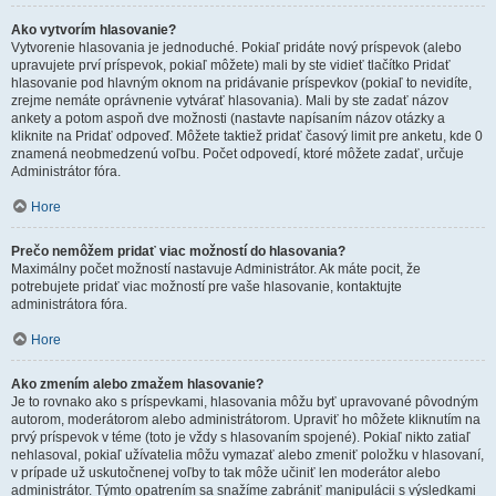
Ako vytvorím hlasovanie?
Vytvorenie hlasovania je jednoduché. Pokiaľ pridáte nový príspevok (alebo
upravujete prví príspevok, pokiaľ môžete) mali by ste vidieť tlačítko Pridať
hlasovanie pod hlavným oknom na pridávanie príspevkov (pokiaľ to nevidíte,
zrejme nemáte oprávnenie vytvárať hlasovania). Mali by ste zadať názov
ankety a potom aspoň dve možnosti (nastavte napísaním názov otázky a
kliknite na Pridať odpoveď. Môžete taktiež pridať časový limit pre anketu, kde 0
znamená neobmedzenú voľbu. Počet odpovedí, ktoré môžete zadať, určuje
Administrátor fóra.
Hore
Prečo nemôžem pridať viac možností do hlasovania?
Maximálny počet možností nastavuje Administrátor. Ak máte pocit, že
potrebujete pridať viac možností pre vaše hlasovanie, kontaktujte
administrátora fóra.
Hore
Ako zmením alebo zmažem hlasovanie?
Je to rovnako ako s príspevkami, hlasovania môžu byť upravované pôvodným
autorom, moderátorom alebo administrátorom. Upraviť ho môžete kliknutím na
prvý príspevok v téme (toto je vždy s hlasovaním spojené). Pokiaľ nikto zatiaľ
nehlasoval, pokiaľ užívatelia môžu vymazať alebo zmeniť položku v hlasovaní,
v prípade už uskutočnenej voľby to tak môže učiniť len moderátor alebo
administrátor. Týmto opatrením sa snažíme zabrániť manipulácii s výsledkami