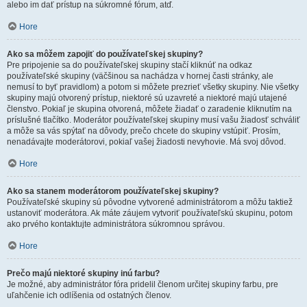
alebo im dať prístup na súkromné fórum, atď.
Hore
Ako sa môžem zapojiť do používateľskej skupiny?
Pre pripojenie sa do používateľskej skupiny stačí kliknúť na odkaz
používateľské skupiny (väčšinou sa nachádza v hornej časti stránky, ale
nemusí to byť pravidlom) a potom si môžete prezrieť všetky skupiny. Nie všetky
skupiny majú otvorený prístup, niektoré sú uzavreté a niektoré majú utajené
členstvo. Pokiaľ je skupina otvorená, môžete žiadať o zaradenie kliknutím na
príslušné tlačítko. Moderátor používateľskej skupiny musí vašu žiadosť schváliť
a môže sa vás spýtať na dôvody, prečo chcete do skupiny vstúpiť. Prosím,
nenadávajte moderátorovi, pokiaľ vašej žiadosti nevyhovie. Má svoj dôvod.
Hore
Ako sa stanem moderátorom používateľskej skupiny?
Používateľské skupiny sú pôvodne vytvorené administrátorom a môžu taktiež
ustanoviť moderátora. Ak máte záujem vytvoriť používateľskú skupinu, potom
ako prvého kontaktujte administrátora súkromnou správou.
Hore
Prečo majú niektoré skupiny inú farbu?
Je možné, aby administrátor fóra pridelil členom určitej skupiny farbu, pre
uľahčenie ich odlíšenia od ostatných členov.