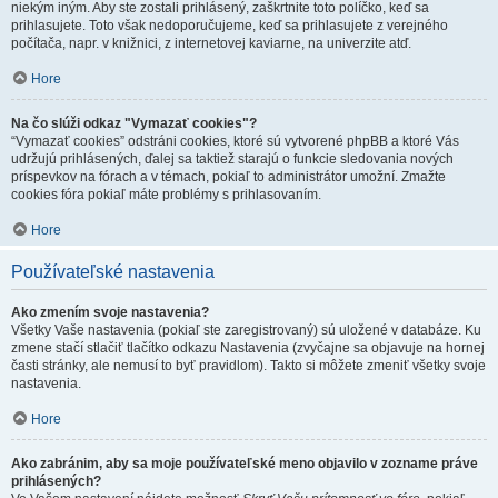
niekým iným. Aby ste zostali prihlásený, zaškrtnite toto políčko, keď sa
prihlasujete. Toto však nedoporučujeme, keď sa prihlasujete z verejného
počítača, napr. v knižnici, z internetovej kaviarne, na univerzite atď.
Hore
Na čo slúži odkaz "Vymazať cookies"?
“Vymazať cookies” odstráni cookies, ktoré sú vytvorené phpBB a ktoré Vás
udržujú prihlásených, ďalej sa taktiež starajú o funkcie sledovania nových
príspevkov na fórach a v témach, pokiaľ to administrátor umožní. Zmažte
cookies fóra pokiaľ máte problémy s prihlasovaním.
Hore
Používateľské nastavenia
Ako zmením svoje nastavenia?
Všetky Vaše nastavenia (pokiaľ ste zaregistrovaný) sú uložené v databáze. Ku
zmene stačí stlačiť tlačítko odkazu Nastavenia (zvyčajne sa objavuje na hornej
časti stránky, ale nemusí to byť pravidlom). Takto si môžete zmeniť všetky svoje
nastavenia.
Hore
Ako zabránim, aby sa moje používateľské meno objavilo v zozname práve
prihlásených?