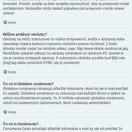
formulári. Prosím, snažte sa tieto smajlíky nezneužívať, aby sa príspevok nestal
nečitateľným. Moderátor môže taktiež prípadne váš príspevok v tomto smere
zmeniť.
Hore
Môžem pridávať obrázky?
Obrázky sa môžu zobrazovať vo vašich príspevkoch, keďže v súčasnej dobe
neexistuje žiadna funkcia k nahraniu obrázkov priamo na fórum. Z tohto
dôvodu musíte zadať na obrázok odkaz, napr. http://www.stránk.xx/obrazok.jpg.
Nemôžete vytvárať odkazy na obrázky umiestené vo vlastnom PC (pokiaľ to
nie je verejne prístupná stanica). K zobrazeniu obrázku použite buď BBCode
[img] tag alebo príslušné HTML (ak je povolené).
Hore
Čo sú to Globálne oznámenia?
Globálne oznámenia obsahujú dôležité informácie, ktoré by ste si mali prečítať
čo najskôr. Globálne oznámenie sa zobrazujú nad každým fórom a taktiež vo
vašom používateľskom panely. To, či môžete odosielať globálne oznámenie,
záleží na nastavených oprávneniach, ktoré nastavujú administrátori.
Hore
Čo sú to Oznámenia?
Oznámenia často prinášajú dôležité informácie a mali by ste ich prečítať čo