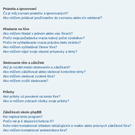
Priatelia a ignorovaní
Čo je môj zoznam priateľov a ignorovaných?
Ako môžem pridávať používateľov do zoznamu alebo ich odoberať?
Hľadanie na fóre
Ako môžem hľadať v jednom alebo viac fórach?
Prečo moja požiadavka vracia nulový počet výsledkov?
Prečo mi vyhľadávanie vracia prázdnu bielu stránku?
Ako môžem vyhľadávať členov fóra?
Ako môžem nájsť svoje vlastné príspevky a témy?
Sledovanie tém a záložiek
Aký je rozdiel medzi sledovaním a záložkami?
Ako môžem záložkovať alebo sledovať konkrétne témy?
Ako môžem sledovať zvolené fóra?
Ako môžem zrušiť sledovanie?
Prílohy
Aké prílohy sú povolené na tomto fóre?
Ako si môžem zobraziť všetky svoje prílohy?
Záležitosti okolo phpBB
Kto napísal tento program?
Prečo nie je k dispozícii funkcia X?
Koho mám kontaktovať ohľadom obťažujúcich e-mailov alebo právnych záležitostí fóra?
Ako môžem kontaktovať aministrátora fóra?