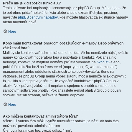
Prečo nie je k dispozícii funkcia X?
Tento software bol napísaný a licencovaný cez phpBB Group. Máte dojem, že
je potrebné pridať nejakú funkciu alebo chcete oznámiť chybu, prosíme,
navštívte
phpBB centrum nápadov
, kde môžete hlasovať za existujúce nápady
alebo navrhnúť nové.
Hore
Koho mám kontaktovať ohľadom obťažujúcich e-mailov alebo právnych
záležitostí fóra?
Mali by ste kontaktovať administrátora tohto fóra. Ak ho nemôžete nájsť, skúste
najprv kontaktovať moderátora fóra a popýtajte si kontakt. Pokiaľ sa nič
neudeje, kontaktujte majiteľa domény (skúste vyhľadať na
"whois"
) alebo,
pokiaľ táto služba beží na freeserveri (napr. yahoo, IC, webzdarma, atď.),
management alebo oddelenie sťažností tohto poskytovateľa. Berte na
vedomie, že phpBB Group nemá vôbec žiadnu moc a nemôže nijak ovplyvniť
to jak, kto a kde spravuje fórum. Je zbytočné kontaktovať phpBB Group v
akejkoľvek právnej záležitosti nepriamo spojené s phpbb.com alebo so
samotným softwarom phpBB. Pokiaľ zašlete e-mail phpBB Group o použití
softwaru treťou stranou, nečakajte žiadnu odpoveď.
Hore
Ako môžem kontaktovať aministrátora fóra?
Všetci užívatelia fóra môžu využiť formulár “Kontaktujte nás”, ak bola táto
možnosť povolená administrátorom.
Členovia fóra môžu tiež využiť odkaz “Tím”.