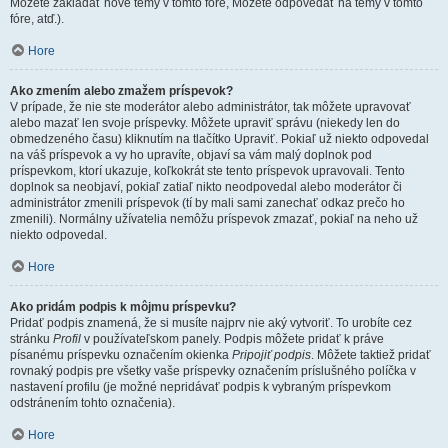
Môžete zakladať nové témy v tomto fóre, Môžete odpovedať na témy v tomto
fóre, atď.).
Hore
Ako zmením alebo zmažem príspevok?
V prípade, že nie ste moderátor alebo administrátor, tak môžete upravovať
alebo mazať len svoje príspevky. Môžete upraviť správu (niekedy len do
obmedzeného času) kliknutím na tlačítko Upraviť. Pokiaľ už niekto odpovedal
na váš príspevok a vy ho upravíte, objaví sa vám malý doplnok pod
príspevkom, ktorí ukazuje, koľkokrát ste tento príspevok upravovali. Tento
doplnok sa neobjaví, pokiaľ zatiaľ nikto neodpovedal alebo moderátor či
administrátor zmenili príspevok (tí by mali sami zanechať odkaz prečo ho
zmenili). Normálny užívatelia nemôžu príspevok zmazať, pokiaľ na neho už
niekto odpovedal.
Hore
Ako pridám podpis k môjmu príspevku?
Pridať podpis znamená, že si musíte najprv nie aký vytvoriť. To urobíte cez
stránku
Profil
v používateľskom panely. Podpis môžete pridať k práve
písanému príspevku označením okienka
Pripojiť podpis
. Môžete taktiež pridať
rovnaký podpis pre všetky vaše príspevky označením príslušného políčka v
nastavení profilu (je možné nepridávať podpis k vybraným príspevkom
odstránením tohto označenia).
Hore