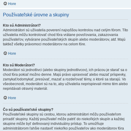
Hore
Používateľské úrovne a skupiny
Kto sú Administrátori?
Administrátori sú užívatelia poverení najvyššou kontrolou nad celým fórom. Títo
užívatelia môžu kontrolovať chod fóra vrátane povoľovania, zakazovania
používateľov, vytvárane používateľských skupín alebo moderátorov, atď. Majú
taktiež všetky právomoci moderátorov na celom fóre.
Hore
Kto sú Moderátori?
Moderátori sú jednotlivci (alebo skupiny jednotlivcov), ich prácou je starať sa o
chod fóra pokiaľ možno denne. Majú právo upravovať alebo mazať príspevky,
zamykať/odomykať, presúvať, mazať a rozdeľovať témy, o ktoré sa starajú. Vo
všeobecnosti, moderátori sú na to, aby užívatelia neprispievali mimo tém alebo
nepridávali otravný materiál.
Hore
Čo sú používateľské skupiny?
Používateľské skupiny sú cestou, ktorou administrátori môžu používateľom
priradiť skupiny. Každý používateľ môže patriť do niekoľkých skupín a každej
skupine môže byť definovaný individuálny prístup. To umožňuje
administrátorom ľahšie nastaviť niekoľko používateľov ako moderátorov fóra