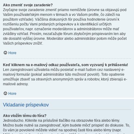
Ako zmeniť svoje zaradenie?
Zvyčajne svoje zaradenie zmeniť priamo nemôžete (úrovne sa objavujú pod
Vašim používateľským menom v témach a vo Vašom profile, čo záleží na
použitom vzhľade). Väčšina diskusných fór používa hodnotenie úrovní k
rozlíšeniu počtu Vami pridaných príspevkov a k identifikácií určitých
používateľov, napr. označenie moderátorov a administrátorov môže mať
zvláštny vzhľad. Prosím, nezaťažujte fórum zbytočným prispievaním len aby
ste dosiahli vyššej úrovne. Moderátor alebo administrátor potom môže počet
Vašich príspevkov znížiť.
Hore
Keď kliknem na e-mailový odkaz používateľa, som vyzvaný k prihláseniu!
Len zaregistrovaní užívatelia môžu posielať e-mail ľuďom cez nastavený e-
mailový formulár (pokiaľ administrátor túto možnosť povolil). Toto opatrenie
umožňuje zbaviť sa otravných anonymných správ a robotov, ktorý zbierajú e-
mailové adresy.
Hore
Vkladanie príspevkov
Ako vložím tému do fóra?
Jednoducho. Kliknite na príslušné tlačítko na obrazovke fóra alebo témy.
Možno bude nutné sa zaregistrovať, kým budete môcť prispieť do diskusie. To,
čo vám je povolené môžete vidieť na spodnej časti fóra alebo témy (napr.