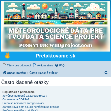
Pretaktovanie.sk
Témy bez odpovedí
Aktívne témy
FAQ
H
Obsah portálu
Často kladené otázky
ľ
Často kladené otázky
a
d
Registrácia a prihlásenie
Je vôbec potrebné sa zaregistrovať?
a
Čo znamená COPPA?
ť
Prečo sa nemôžem zaregistrovať?
Zaregistroval som sa, ale nemôžem sa prihlásiť!
Prečo sa nemôžem prihlásiť?