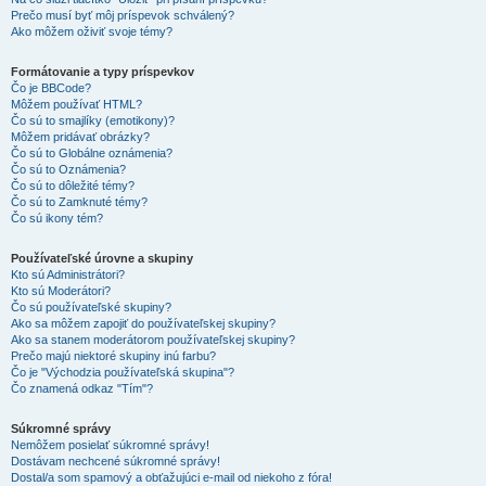
Prečo musí byť môj príspevok schválený?
Ako môžem oživiť svoje témy?
Formátovanie a typy príspevkov
Čo je BBCode?
Môžem používať HTML?
Čo sú to smajlíky (emotikony)?
Môžem pridávať obrázky?
Čo sú to Globálne oznámenia?
Čo sú to Oznámenia?
Čo sú to dôležité témy?
Čo sú to Zamknuté témy?
Čo sú ikony tém?
Používateľské úrovne a skupiny
Kto sú Administrátori?
Kto sú Moderátori?
Čo sú používateľské skupiny?
Ako sa môžem zapojiť do používateľskej skupiny?
Ako sa stanem moderátorom používateľskej skupiny?
Prečo majú niektoré skupiny inú farbu?
Čo je "Východzia používateľská skupina"?
Čo znamená odkaz "Tím"?
Súkromné správy
Nemôžem posielať súkromné správy!
Dostávam nechcené súkromné správy!
Dostal/a som spamový a obťažujúci e-mail od niekoho z fóra!