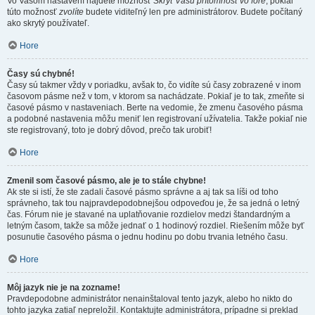
Vo Vašom nastavení nájdete možnosť
Skryť Vašu prítomnosť vo fóre
, pokiaľ
túto možnosť
zvolíte
budete viditeľný len pre administrátorov. Budete počítaný
ako skrytý používateľ.
Hore
Časy sú chybné!
Časy sú takmer vždy v poriadku, avšak to, čo vidíte sú časy zobrazené v inom
časovom pásme než v tom, v ktorom sa nachádzate. Pokiaľ je to tak, zmeňte si
časové pásmo v nastaveniach. Berte na vedomie, že zmenu časového pásma
a podobné nastavenia môžu meniť len registrovaní užívatelia. Takže pokiaľ nie
ste registrovaný, toto je dobrý dôvod, prečo tak urobiť!
Hore
Zmenil som časové pásmo, ale je to stále chybne!
Ak ste si istí, že ste zadali časové pásmo správne a aj tak sa líši od toho
správneho, tak tou najpravdepodobnejšou odpoveďou je, že sa jedná o letný
čas. Fórum nie je stavané na uplatňovanie rozdielov medzi štandardným a
letným časom, takže sa môže jednať o 1 hodinový rozdiel. Riešením môže byť
posunutie časového pásma o jednu hodinu po dobu trvania letného času.
Hore
Môj jazyk nie je na zozname!
Pravdepodobne administrátor nenainštaloval tento jazyk, alebo ho nikto do
tohto jazyka zatiaľ nepreložil. Kontaktujte administrátora, prípadne si preklad