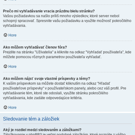
Prečo mi vyhľadávanie vracia prázdnu bielu stránku?
Vašou požiadavkou sa našlo príliš mnoho výsledkov, ktoré server nebol
schopný spracovať. Spresnite vašu požiadavku a využite možnosť pokročilého
vyhľadávania.
Hore
Ako môžem vyhľadávať členov fóra?
Prejdite na stránku "Užívatelia" a kliknite na odkaz "Vyhľadať používateľa", kde
môžete pomocou rôznych parametrov používateľa vyhľadať.
Hore
Ako môžem nájsť svoje vlastné príspevky a témy?
K vaším príspevkom sa môžete dostať kliknutím na odkaz "Hľadať
používateľove príspevky" v používateľskom panely, alebo cez váš profil. Pre
vyhľadávanie tém, ktoré ste odoslali, využite stránku pokročilého
vyhľadávania, kde zadáte odpovedajúce kritéria.
Hore
Sledovanie tém a záložiek
Aký je rozdiel medzi sledovaním a záložkami?
Záložkovanie v phpBB3 je veľmi podobné záložkám, ktoré poznáte z vášho