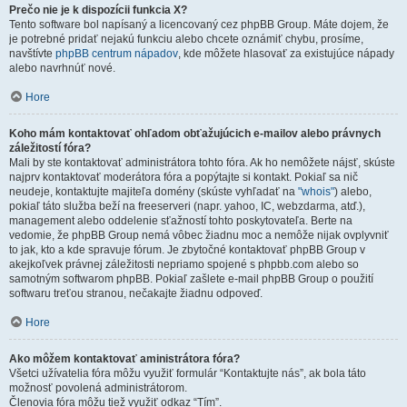
Prečo nie je k dispozícii funkcia X?
Tento software bol napísaný a licencovaný cez phpBB Group. Máte dojem, že
je potrebné pridať nejakú funkciu alebo chcete oznámiť chybu, prosíme,
navštívte
phpBB centrum nápadov
, kde môžete hlasovať za existujúce nápady
alebo navrhnúť nové.
Hore
Koho mám kontaktovať ohľadom obťažujúcich e-mailov alebo právnych
záležitostí fóra?
Mali by ste kontaktovať administrátora tohto fóra. Ak ho nemôžete nájsť, skúste
najprv kontaktovať moderátora fóra a popýtajte si kontakt. Pokiaľ sa nič
neudeje, kontaktujte majiteľa domény (skúste vyhľadať na
"whois"
) alebo,
pokiaľ táto služba beží na freeserveri (napr. yahoo, IC, webzdarma, atď.),
management alebo oddelenie sťažností tohto poskytovateľa. Berte na
vedomie, že phpBB Group nemá vôbec žiadnu moc a nemôže nijak ovplyvniť
to jak, kto a kde spravuje fórum. Je zbytočné kontaktovať phpBB Group v
akejkoľvek právnej záležitosti nepriamo spojené s phpbb.com alebo so
samotným softwarom phpBB. Pokiaľ zašlete e-mail phpBB Group o použití
softwaru treťou stranou, nečakajte žiadnu odpoveď.
Hore
Ako môžem kontaktovať aministrátora fóra?
Všetci užívatelia fóra môžu využiť formulár “Kontaktujte nás”, ak bola táto
možnosť povolená administrátorom.
Členovia fóra môžu tiež využiť odkaz “Tím”.