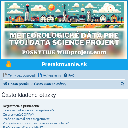
Pretaktovanie.sk
Témy bez odpovedí
Aktívne témy
FAQ
H
Obsah portálu
Často kladené otázky
ľ
Často kladené otázky
a
d
Registrácia a prihlásenie
Je vôbec potrebné sa zaregistrovať?
a
Čo znamená COPPA?
ť
Prečo sa nemôžem zaregistrovať?
Zaregistroval som sa, ale nemôžem sa prihlásiť!
Prečo sa nemôžem prihlásiť?