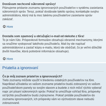
Dostávam nechcené súkromné správy!
Plánujeme pridanie zoznamu ignorovaných používateľov v systému zasielania
súkromných správ. Teraz, pokiaľ dostávate takéto správy, kontaktujte svojho
administrátora, ktorý má tu moc takému používateľovi zasielanie správ
zakázať.
Hore
Dostal/a som spamový a obťažujúci e-mail od niekoho z fóra!
To je nám ľúto. Príspevkové formuláre obsahujú obranné mechanizmy, ktorými
sa snažíme vystopovať takéhoto používateľa. Mali by ste napísať
administrátorovi a zaslať kópiu e-mailu, ktorý ste obdržali, čo je veľmi dôležité
(kvôli hlavičke, ktorá potrebné informácie obsahuje).
Hore
Priatelia a ignorovaní
Čo je môj zoznam priateľov a ignorovaných?
Tieto zoznamy môžete využiť k triedeniu ostatných používateľov na fóre.
Napríklad užívatelia vo vašom zozname priateľov budú zobrazený vo vašom
používateľskom panely so svojím stavom a budete z nich môcť rýchlo vyberať
napr. pri písaní súkromných správ. Pokiaľ to umožňuje vzhľad fóra, príspevky
od týchto používateľov budú zvýraznene. Pokiaľ pridáte používateľov do
zoznamu ignorovaných, ich príspevky vám vo východzom stave nebudú
zobrazované.