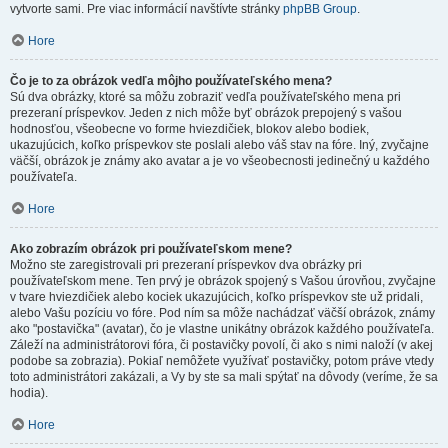
vytvorte sami. Pre viac informácií navštívte stránky
phpBB Group
.
Hore
Čo je to za obrázok vedľa môjho používateľského mena?
Sú dva obrázky, ktoré sa môžu zobraziť vedľa používateľského mena pri
prezeraní príspevkov. Jeden z nich môže byť obrázok prepojený s vašou
hodnosťou, všeobecne vo forme hviezdičiek, blokov alebo bodiek,
ukazujúcich, koľko príspevkov ste poslali alebo váš stav na fóre. Iný, zvyčajne
väčší, obrázok je známy ako avatar a je vo všeobecnosti jedinečný u každého
používateľa.
Hore
Ako zobrazím obrázok pri používateľskom mene?
Možno ste zaregistrovali pri prezeraní príspevkov dva obrázky pri
používateľskom mene. Ten prvý je obrázok spojený s Vašou úrovňou, zvyčajne
v tvare hviezdičiek alebo kociek ukazujúcich, koľko príspevkov ste už pridali,
alebo Vašu pozíciu vo fóre. Pod ním sa môže nachádzať väčší obrázok, známy
ako "postavička" (avatar), čo je vlastne unikátny obrázok každého používateľa.
Záleží na administrátorovi fóra, či postavičky povolí, či ako s nimi naloží (v akej
podobe sa zobrazia). Pokiaľ nemôžete využívať postavičky, potom práve vtedy
toto administrátori zakázali, a Vy by ste sa mali spýtať na dôvody (veríme, že sa
hodia).
Hore