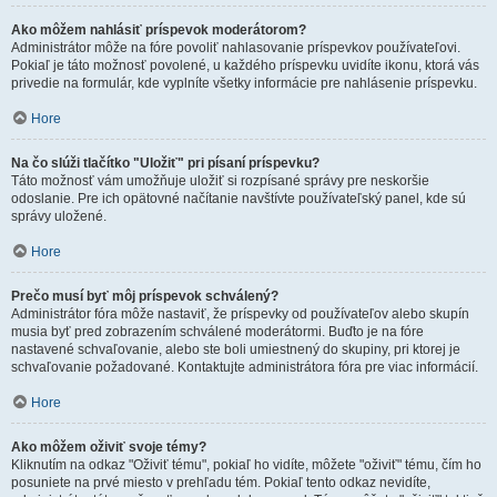
Ako môžem nahlásiť príspevok moderátorom?
Administrátor môže na fóre povoliť nahlasovanie príspevkov používateľovi.
Pokiaľ je táto možnosť povolené, u každého príspevku uvidíte ikonu, ktorá vás
privedie na formulár, kde vyplníte všetky informácie pre nahlásenie príspevku.
Hore
Na čo slúži tlačítko "Uložiť" pri písaní príspevku?
Táto možnosť vám umožňuje uložiť si rozpísané správy pre neskoršie
odoslanie. Pre ich opätovné načítanie navštívte používateľský panel, kde sú
správy uložené.
Hore
Prečo musí byť môj príspevok schválený?
Administrátor fóra môže nastaviť, že príspevky od používateľov alebo skupín
musia byť pred zobrazením schválené moderátormi. Buďto je na fóre
nastavené schvaľovanie, alebo ste boli umiestnený do skupiny, pri ktorej je
schvaľovanie požadované. Kontaktujte administrátora fóra pre viac informácií.
Hore
Ako môžem oživiť svoje témy?
Kliknutím na odkaz "Oživiť tému", pokiaľ ho vidíte, môžete "oživiť" tému, čím ho
posuniete na prvé miesto v prehľadu tém. Pokiaľ tento odkaz nevidíte,