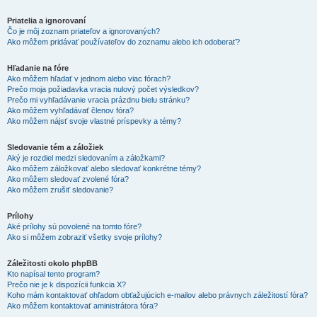
Priatelia a ignorovaní
Čo je môj zoznam priateľov a ignorovaných?
Ako môžem pridávať používateľov do zoznamu alebo ich odoberať?
Hľadanie na fóre
Ako môžem hľadať v jednom alebo viac fórach?
Prečo moja požiadavka vracia nulový počet výsledkov?
Prečo mi vyhľadávanie vracia prázdnu bielu stránku?
Ako môžem vyhľadávať členov fóra?
Ako môžem nájsť svoje vlastné príspevky a témy?
Sledovanie tém a záložiek
Aký je rozdiel medzi sledovaním a záložkami?
Ako môžem záložkovať alebo sledovať konkrétne témy?
Ako môžem sledovať zvolené fóra?
Ako môžem zrušiť sledovanie?
Prílohy
Aké prílohy sú povolené na tomto fóre?
Ako si môžem zobraziť všetky svoje prílohy?
Záležitosti okolo phpBB
Kto napísal tento program?
Prečo nie je k dispozícii funkcia X?
Koho mám kontaktovať ohľadom obťažujúcich e-mailov alebo právnych záležitostí fóra?
Ako môžem kontaktovať aministrátora fóra?