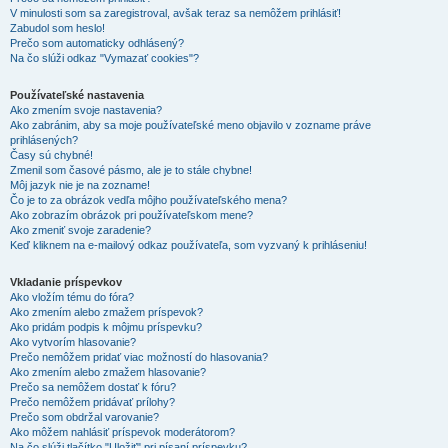
V minulosti som sa zaregistroval, avšak teraz sa nemôžem prihlásiť!
Zabudol som heslo!
Prečo som automaticky odhlásený?
Na čo slúži odkaz "Vymazať cookies"?
Používateľské nastavenia
Ako zmením svoje nastavenia?
Ako zabránim, aby sa moje používateľské meno objavilo v zozname práve
prihlásených?
Časy sú chybné!
Zmenil som časové pásmo, ale je to stále chybne!
Môj jazyk nie je na zozname!
Čo je to za obrázok vedľa môjho používateľského mena?
Ako zobrazím obrázok pri používateľskom mene?
Ako zmeniť svoje zaradenie?
Keď kliknem na e-mailový odkaz používateľa, som vyzvaný k prihláseniu!
Vkladanie príspevkov
Ako vložím tému do fóra?
Ako zmením alebo zmažem príspevok?
Ako pridám podpis k môjmu príspevku?
Ako vytvorím hlasovanie?
Prečo nemôžem pridať viac možností do hlasovania?
Ako zmením alebo zmažem hlasovanie?
Prečo sa nemôžem dostať k fóru?
Prečo nemôžem pridávať prílohy?
Prečo som obdržal varovanie?
Ako môžem nahlásiť príspevok moderátorom?
Na čo slúži tlačítko "Uložiť" pri písaní príspevku?