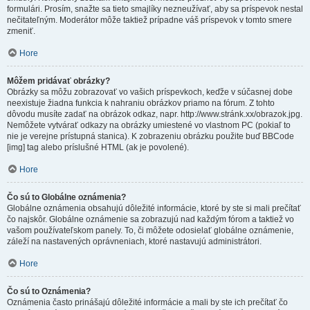
formulári. Prosím, snažte sa tieto smajlíky nezneužívať, aby sa príspevok nestal
nečitateľným. Moderátor môže taktiež prípadne váš príspevok v tomto smere
zmeniť.
Hore
Môžem pridávať obrázky?
Obrázky sa môžu zobrazovať vo vašich príspevkoch, keďže v súčasnej dobe
neexistuje žiadna funkcia k nahraniu obrázkov priamo na fórum. Z tohto
dôvodu musíte zadať na obrázok odkaz, napr. http://www.stránk.xx/obrazok.jpg.
Nemôžete vytvárať odkazy na obrázky umiestené vo vlastnom PC (pokiaľ to
nie je verejne prístupná stanica). K zobrazeniu obrázku použite buď BBCode
[img] tag alebo príslušné HTML (ak je povolené).
Hore
Čo sú to Globálne oznámenia?
Globálne oznámenia obsahujú dôležité informácie, ktoré by ste si mali prečítať
čo najskôr. Globálne oznámenie sa zobrazujú nad každým fórom a taktiež vo
vašom používateľskom panely. To, či môžete odosielať globálne oznámenie,
záleží na nastavených oprávneniach, ktoré nastavujú administrátori.
Hore
Čo sú to Oznámenia?
Oznámenia často prinášajú dôležité informácie a mali by ste ich prečítať čo