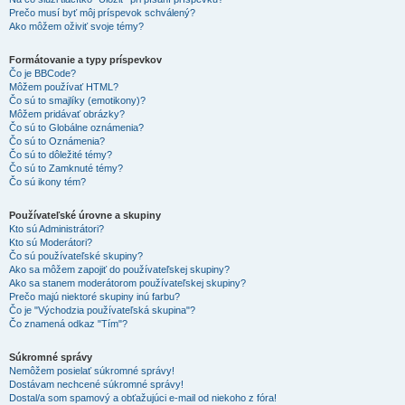
Prečo musí byť môj príspevok schválený?
Ako môžem oživiť svoje témy?
Formátovanie a typy príspevkov
Čo je BBCode?
Môžem používať HTML?
Čo sú to smajlíky (emotikony)?
Môžem pridávať obrázky?
Čo sú to Globálne oznámenia?
Čo sú to Oznámenia?
Čo sú to dôležité témy?
Čo sú to Zamknuté témy?
Čo sú ikony tém?
Používateľské úrovne a skupiny
Kto sú Administrátori?
Kto sú Moderátori?
Čo sú používateľské skupiny?
Ako sa môžem zapojiť do používateľskej skupiny?
Ako sa stanem moderátorom používateľskej skupiny?
Prečo majú niektoré skupiny inú farbu?
Čo je "Východzia používateľská skupina"?
Čo znamená odkaz "Tím"?
Súkromné správy
Nemôžem posielať súkromné správy!
Dostávam nechcené súkromné správy!
Dostal/a som spamový a obťažujúci e-mail od niekoho z fóra!