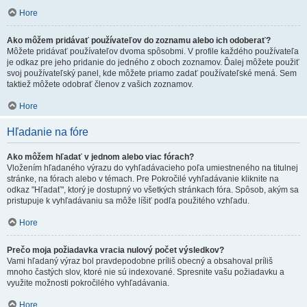
Hore
Ako môžem pridávať používateľov do zoznamu alebo ich odoberať?
Môžete pridávať používateľov dvoma spôsobmi. V profile každého používateľa
je odkaz pre jeho pridanie do jedného z oboch zoznamov. Ďalej môžete použiť
svoj používateľský panel, kde môžete priamo zadať používateľské mená. Sem
taktiež môžete odobrať členov z vašich zoznamov.
Hore
Hľadanie na fóre
Ako môžem hľadať v jednom alebo viac fórach?
Vložením hľadaného výrazu do vyhľadávacieho poľa umiestneného na titulnej
stránke, na fórach alebo v témach. Pre Pokročilé vyhľadávanie kliknite na
odkaz "Hľadať", ktorý je dostupný vo všetkých stránkach fóra. Spôsob, akým sa
pristupuje k vyhľadávaniu sa môže líšiť podľa použitého vzhľadu.
Hore
Prečo moja požiadavka vracia nulový počet výsledkov?
Vami hľadaný výraz bol pravdepodobne príliš obecný a obsahoval príliš
mnoho častých slov, ktoré nie sú indexované. Spresnite vašu požiadavku a
využite možnosti pokročilého vyhľadávania.
Hore