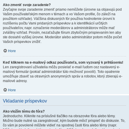
Ako zmeniť svoje zaradenie?
Zvyčajne svoje zaradenie zmeniť priamo nemôžete (úrovne sa objavujú pod
Vašim používateľským menom v témach a vo Vašom profile, čo záleží na
použitom vzhľade). Väčšina diskusných fór používa hodnotenie úrovní k
rozlíšeniu počtu Vami pridaných príspevkov a k identifikácií určitých
používateľov, napr. označenie moderátorov a administrátorov môže mať
zvláštny vzhľad. Prosím, nezaťažujte fórum zbytočným prispievaním len aby
ste dosiahli vyššej úrovne. Moderátor alebo administrátor potom môže počet
Vašich príspevkov znížiť.
Hore
Keď kliknem na e-mailový odkaz používateľa, som vyzvaný k prihláseniu!
Len zaregistrovaní užívatelia môžu posielať e-mail ľuďom cez nastavený e-
mailový formulár (pokiaľ administrátor túto možnosť povolil). Toto opatrenie
umožňuje zbaviť sa otravných anonymných správ a robotov, ktorý zbierajú e-
mailové adresy.
Hore
Vkladanie príspevkov
Ako vložím tému do fóra?
Jednoducho. Kliknite na príslušné tlačítko na obrazovke fóra alebo témy.
Možno bude nutné sa zaregistrovať, kým budete môcť prispieť do diskusie. To,
čo vám je povolené môžete vidieť na spodnej časti fóra alebo témy (napr.