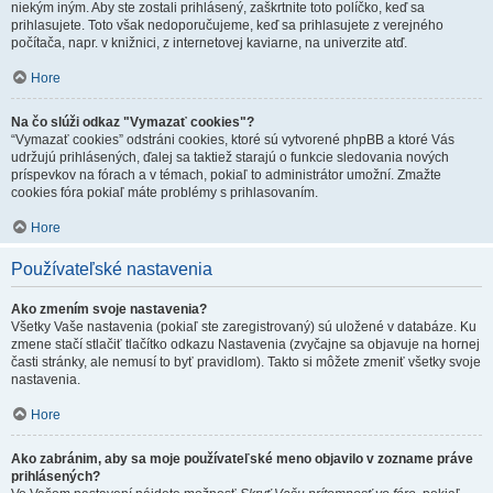
niekým iným. Aby ste zostali prihlásený, zaškrtnite toto políčko, keď sa
prihlasujete. Toto však nedoporučujeme, keď sa prihlasujete z verejného
počítača, napr. v knižnici, z internetovej kaviarne, na univerzite atď.
Hore
Na čo slúži odkaz "Vymazať cookies"?
“Vymazať cookies” odstráni cookies, ktoré sú vytvorené phpBB a ktoré Vás
udržujú prihlásených, ďalej sa taktiež starajú o funkcie sledovania nových
príspevkov na fórach a v témach, pokiaľ to administrátor umožní. Zmažte
cookies fóra pokiaľ máte problémy s prihlasovaním.
Hore
Používateľské nastavenia
Ako zmením svoje nastavenia?
Všetky Vaše nastavenia (pokiaľ ste zaregistrovaný) sú uložené v databáze. Ku
zmene stačí stlačiť tlačítko odkazu Nastavenia (zvyčajne sa objavuje na hornej
časti stránky, ale nemusí to byť pravidlom). Takto si môžete zmeniť všetky svoje
nastavenia.
Hore
Ako zabránim, aby sa moje používateľské meno objavilo v zozname práve
prihlásených?