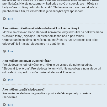
prehliadača. Nie ste upozornený, keď príde nový príspevok, ale môžete sa
kedykoľvek do témy jednoducho vrátiť. Sledovanie vám ale naopak uľahčí
prechádzanie tím, že vás kontaktuje vami vybraným spôsobom.
Hore
Ako môžem záložkovať alebo sledovať konkrétne témy?
Môžete záložkovať alebo sledovať konkrétne témy kliknutím na odkaz v meno
“Nástroje témy”, zvyčajne umiestnenom tesne nad a pod témou.
Odpovedaním na tému so zaškrtnutou možnosťou “Upozorni ma keď príde
odpoveď” tiež nastaví sledovanie na danú tému.
Hore
Ako môžem sledovať zvolené fóra?
Pre sledovanie jednotlivého fóra, kliknite po vstupu do neho na odkaz
"Sledovať toto fórum". Pre sledovanie témy kliknite na odkaz v ňom alebo pri
odosielaní príspevku zvoľte možnosť sledovať túto tému.
Hore
Ako môžem zrušiť sledovanie?
Pre zrušenie sledovania, prejdite v používateľskom panely do sekcie
Sledovanie.
Hore