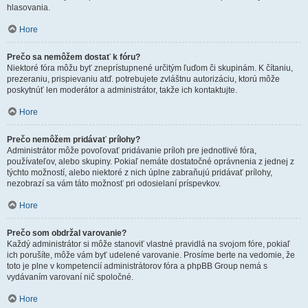
hlasovania.
Hore
Prečo sa nemôžem dostať k fóru?
Niektoré fóra môžu byť zneprístupnené určitým ľuďom či skupinám. K čítaniu,
prezeraniu, prispievaniu atď. potrebujete zvláštnu autorizáciu, ktorú môže
poskytnúť len moderátor a administrátor, takže ich kontaktujte.
Hore
Prečo nemôžem pridávať prílohy?
Administrátor môže povoľovať pridávanie príloh pre jednotlivé fóra,
používateľov, alebo skupiny. Pokiaľ nemáte dostatočné oprávnenia z jednej z
týchto možností, alebo niektoré z nich úplne zabraňujú pridávať prílohy,
nezobrazí sa vám táto možnosť pri odosielaní príspevkov.
Hore
Prečo som obdržal varovanie?
Každý administrátor si môže stanoviť vlastné pravidlá na svojom fóre, pokiaľ
ich porušíte, môže vám byť udelené varovanie. Prosíme berte na vedomie, že
toto je plne v kompetencií administrátorov fóra a phpBB Group nemá s
vydávaním varovaní nič spoločné.
Hore