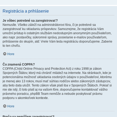
Registrácia a prihlásenie
Je vôbec potrebné sa zaregistrovať?
Nemusíte. Všetko záleží na administrátorovi fóra, či je potrebné sa
zaregistrovať ku vkladaniu príspevkov. Samozrejme, že registrácia Vám
umožní prístup k ostatným službám nedostupným anonymným používateľom,
ako napr. postavičky, súkromné správy, posielanie e-mailov používateľom,
prihlásenie do skupín, atď. Vrele Vám teda registráciu doporučujeme. Zaberie
to len chvíľu.
Hore
Čo znamená COPPA?
COPPA (Child Online Privacy and Protection Act) z roku 1998 je zákon
Spojených Štátov, ktorý má chrániť mládež na internete. Na stránkach, kde je
potencionálna možnosť ukladania osobných údajov o používateľovi, ktorému
je menej ako 13 rokov, musí mať súhlas rodičov alebo zákonných zástupcov,
aby tieto data uložil. Tento zákon však platí iba v Spojených Štátoch. Pokiaľ si
nie ste istý, či toto platí aj na vašom fóre, doporučujeme kontaktovať vášho
právneho poradcu, phpBB Team nemôže a nebude poskytovať právnu
podporu v akomkoľvek kontexte.
Hore
Prečo sa nemôžem zaregistrovať?