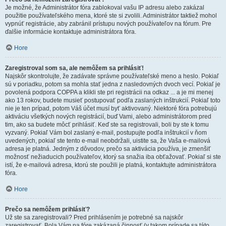
Je možné, že Administrátor fóra zablokoval vašu IP adresu alebo zakázal
použitie používateľského mena, ktoré ste si zvolili. Administrátor taktiež mohol
vypnúť registrácie, aby zabránil prístupu nových používateľov na fórum. Pre
ďalšie informácie kontaktuje administrátora fóra.
Hore
Zaregistroval som sa, ale nemôžem sa prihlásiť!
Najskôr skontrolujte, že zadávate správne používateľské meno a heslo. Pokiaľ
sú v poriadku, potom sa mohla stať jedna z nasledovných dvoch vecí. Pokiaľ je
povolená podpora COPPA a klikli ste pri registrácii na odkaz ... a je mi menej
ako 13 rokov, budete musieť postupovať podľa zaslaných inštrukcií. Pokiaľ toto
nie je ten prípad, potom Váš účet musí byť aktivovaný. Niektoré fóra potrebujú
aktiváciu všetkých nových registrácií, buď Vami, alebo administrátorom pred
tim, ako sa budete môcť prihlásiť. Keď ste sa registrovali, boli by ste k tomu
vyzvaný. Pokiaľ Vám bol zaslaný e-mail, postupujte podľa inštrukcií v ňom
uvedených, pokiaľ ste tento e-mail neobdržali, uistite sa, že Vaša e-mailová
adresa je platná. Jedným z dôvodov, prečo sa aktivácia používa, je zmenšiť
možnosť nežiaducich používateľov, ktorý sa snažia iba obťažovať. Pokiaľ si ste
istí, že e-mailová adresa, ktorú ste použili je platná, kontaktujte administrátora
fóra.
Hore
Prečo sa nemôžem prihlásiť?
Už ste sa zaregistrovali? Pred prihlásením je potrebné sa najskôr
zaregistrovať. Bola Vám na fóre zakázaná činnosť (v takom prípade sa táto