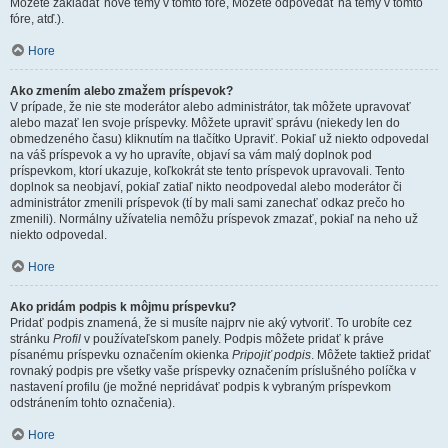
Môžete zakladať nové témy v tomto fóre, Môžete odpovedať na témy v tomto
fóre, atď.).
Hore
Ako zmením alebo zmažem príspevok?
V prípade, že nie ste moderátor alebo administrátor, tak môžete upravovať
alebo mazať len svoje príspevky. Môžete upraviť správu (niekedy len do
obmedzeného času) kliknutím na tlačítko Upraviť. Pokiaľ už niekto odpovedal
na váš príspevok a vy ho upravíte, objaví sa vám malý doplnok pod
príspevkom, ktorí ukazuje, koľkokrát ste tento príspevok upravovali. Tento
doplnok sa neobjaví, pokiaľ zatiaľ nikto neodpovedal alebo moderátor či
administrátor zmenili príspevok (tí by mali sami zanechať odkaz prečo ho
zmenili). Normálny užívatelia nemôžu príspevok zmazať, pokiaľ na neho už
niekto odpovedal.
Hore
Ako pridám podpis k môjmu príspevku?
Pridať podpis znamená, že si musíte najprv nie aký vytvoriť. To urobíte cez
stránku
Profil
v používateľskom panely. Podpis môžete pridať k práve
písanému príspevku označením okienka
Pripojiť podpis
. Môžete taktiež pridať
rovnaký podpis pre všetky vaše príspevky označením príslušného políčka v
nastavení profilu (je možné nepridávať podpis k vybraným príspevkom
odstránením tohto označenia).
Hore