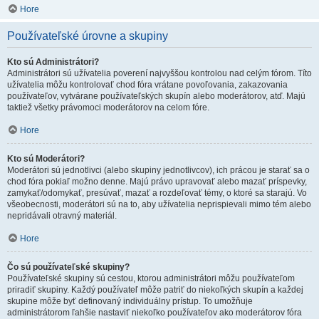
Hore
Používateľské úrovne a skupiny
Kto sú Administrátori?
Administrátori sú užívatelia poverení najvyššou kontrolou nad celým fórom. Títo
užívatelia môžu kontrolovať chod fóra vrátane povoľovania, zakazovania
používateľov, vytvárane používateľských skupín alebo moderátorov, atď. Majú
taktiež všetky právomoci moderátorov na celom fóre.
Hore
Kto sú Moderátori?
Moderátori sú jednotlivci (alebo skupiny jednotlivcov), ich prácou je starať sa o
chod fóra pokiaľ možno denne. Majú právo upravovať alebo mazať príspevky,
zamykať/odomykať, presúvať, mazať a rozdeľovať témy, o ktoré sa starajú. Vo
všeobecnosti, moderátori sú na to, aby užívatelia neprispievali mimo tém alebo
nepridávali otravný materiál.
Hore
Čo sú používateľské skupiny?
Používateľské skupiny sú cestou, ktorou administrátori môžu používateľom
priradiť skupiny. Každý používateľ môže patriť do niekoľkých skupín a každej
skupine môže byť definovaný individuálny prístup. To umožňuje
administrátorom ľahšie nastaviť niekoľko používateľov ako moderátorov fóra