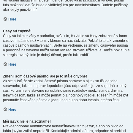
Vo Vašom nastavení nájdete možnosť
Skryť Vašu prítomnosť vo fóre
, pokiaľ
túto možnosť
zvolíte
budete viditeľný len pre administrátorov. Budete počítaný
ako skrytý používateľ.
Hore
Časy sú chybné!
Časy sú takmer vždy v poriadku, avšak to, čo vidíte sú časy zobrazené v inom
časovom pásme než v tom, v ktorom sa nachádzate. Pokiaľ je to tak, zmeňte si
časové pásmo v nastaveniach. Berte na vedomie, že zmenu časového pásma
a podobné nastavenia môžu meniť len registrovaní užívatelia. Takže pokiaľ nie
ste registrovaný, toto je dobrý dôvod, prečo tak urobiť!
Hore
Zmenil som časové pásmo, ale je to stále chybne!
Ak ste si istí, že ste zadali časové pásmo správne a aj tak sa líši od toho
správneho, tak tou najpravdepodobnejšou odpoveďou je, že sa jedná o letný
čas. Fórum nie je stavané na uplatňovanie rozdielov medzi štandardným a
letným časom, takže sa môže jednať o 1 hodinový rozdiel. Riešením môže byť
posunutie časového pásma o jednu hodinu po dobu trvania letného času.
Hore
Môj jazyk nie je na zozname!
Pravdepodobne administrátor nenainštaloval tento jazyk, alebo ho nikto do
tohto jazyka zatiaľ nepreložil. Kontaktujte administrátora, prípadne si preklad