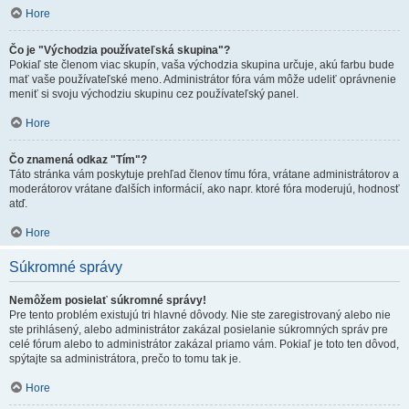
Hore
Čo je "Východzia používateľská skupina"?
Pokiaľ ste členom viac skupín, vaša východzia skupina určuje, akú farbu bude
mať vaše používateľské meno. Administrátor fóra vám môže udeliť oprávnenie
meniť si svoju východziu skupinu cez používateľský panel.
Hore
Čo znamená odkaz "Tím"?
Táto stránka vám poskytuje prehľad členov tímu fóra, vrátane administrátorov a
moderátorov vrátane ďalších informácií, ako napr. ktoré fóra moderujú, hodnosť
atď.
Hore
Súkromné správy
Nemôžem posielať súkromné správy!
Pre tento problém existujú tri hlavné dôvody. Nie ste zaregistrovaný alebo nie
ste prihlásený, alebo administrátor zakázal posielanie súkromných správ pre
celé fórum alebo to administrátor zakázal priamo vám. Pokiaľ je toto ten dôvod,
spýtajte sa administrátora, prečo to tomu tak je.
Hore