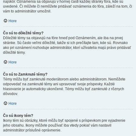
najskôr. Oznámenia sa objavujú v hornej časti každej stránky fóra, kde sú
uvedené. Či môžete či nemôžete pridávať oznámenia do fóra, záleží na tom, či
vám to administrátor umožnil.
Hore
Čo sú to dôležité témy?
Dôležité témy sa objavujú na fóre hneď pod Oznámením, ale iba na prvej
stránke. Sú často veľmi dôležité, takže si ich prečítajte tam, kde sú. Rovnako
ako pri oznámení rozhoduje administrátor, ktorí užívatelia majú právo pridávať
dôležité témy.
Hore
Čo sú to Zamknuté témy?
Témy môžu byť zamknuté moderátorom alebo administrátorom. Nemôžete
odpovedať na zamknuté témy ani upravovať svoje príspevky. Každé
hlasovanie je automaticky ukončené. Témy môžu byť zamknuté z rôznych
dôvodov.
Hore
Čo sú ikony tém?
Ikony tém sú obrázky, ktoré môžu byť spojené s príspevkom pre vyjadrenie
jeho obsahu. Ikony môžete používať iba vtedy pokiaľ vám nastavil
administrátor príslušné oprávnenie.