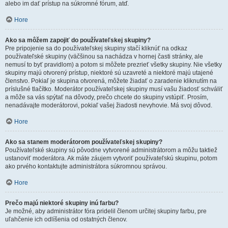
alebo im dať prístup na súkromné fórum, atď.
Hore
Ako sa môžem zapojiť do používateľskej skupiny?
Pre pripojenie sa do používateľskej skupiny stačí kliknúť na odkaz
používateľské skupiny (väčšinou sa nachádza v hornej časti stránky, ale
nemusí to byť pravidlom) a potom si môžete prezrieť všetky skupiny. Nie všetky
skupiny majú otvorený prístup, niektoré sú uzavreté a niektoré majú utajené
členstvo. Pokiaľ je skupina otvorená, môžete žiadať o zaradenie kliknutím na
príslušné tlačítko. Moderátor používateľskej skupiny musí vašu žiadosť schváliť
a môže sa vás spýtať na dôvody, prečo chcete do skupiny vstúpiť. Prosím,
nenadávajte moderátorovi, pokiaľ vašej žiadosti nevyhovie. Má svoj dôvod.
Hore
Ako sa stanem moderátorom používateľskej skupiny?
Používateľské skupiny sú pôvodne vytvorené administrátorom a môžu taktiež
ustanoviť moderátora. Ak máte záujem vytvoriť používateľskú skupinu, potom
ako prvého kontaktujte administrátora súkromnou správou.
Hore
Prečo majú niektoré skupiny inú farbu?
Je možné, aby administrátor fóra pridelil členom určitej skupiny farbu, pre
uľahčenie ich odlíšenia od ostatných členov.