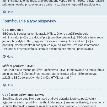
administrátor túto možnosť pravdepodobne vypol. Tému môžete "oživiť" taktiež
pridaním nového príspevku, ale dbajte na to, aby ste neporušili pravidlá fóra.
Hore
Formátovanie a typy príspevkov
Čo je BBCode?
BBCode je špeciálna konfigurácia HTML. O jeho použití rozhoduje
administrátor (môže to zakázať pre jednotlivé príspevky). BBCode sám o sebe
je podobný štýlu HTML, tagy sú uzavreté v hranatých zátvorkách [ a ] a
ponúkajú väčšiu kontrolu nad tým, čo a jak sa zobrazí. Pre viac informácií o
BBCode si prezrite stránku, ktorá je dostupná cez stránku prispievania.
Hore
Môžem používať HTML?
Bohužiaľ nie je možné používať akékoľvek HTML formátovanie na tomto fóre a
ani nieje možné túto možnosť zapnúť, administrátor však môže definovať
zvláštne BBCode značky, ktoré môžu HTML nahradiť.
Hore
Čo sú to smajlíky (emotikony)?
Smajlíky, alebo emotikony sú malé grafické obrázky, ktoré sa používajú k
vyjadreniu emócií použitím malého kódu, napr. :) znamená šťastný, :( znamená
smutný. Kompletný zoznam smajlíkov si môžete prezrieť v príspevkovom