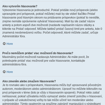
Ako vytvorím hlasovanie?
Vytvorenie hlasovania je jednoduché. Pokiaľ pridáte nový príspevok (alebo
upravujete prví príspevok, pokiaľ môžete) mali by ste vidieť tlačítko Pridať
hlasovanie pod hlavným oknom na pridávanie príspevkov (pokiaľ to nevidíte,
zrejme nemáte oprávnenie vytvárať hlasovania). Mali by ste zadať názov
ankety a potom aspoň dve možnosti (nastavte napísaním názov otázky a
kliknite na Pridať odpoveď. Môžete taktiež pridať časový limit pre anketu, kde 0
znamená neobmedzenú voľbu. Počet odpovedí, ktoré môžete zadať, určuje
Administrátor fóra.
Hore
Prečo nemôžem pridať viac možností do hlasovania?
Maximálny počet možností nastavuje Administrátor. Ak máte pocit, že
potrebujete pridať viac možností pre vaše hlasovanie, kontaktujte
administrátora fóra.
Hore
Ako zmením alebo zmažem hlasovanie?
Je to rovnako ako s príspevkami, hlasovania môžu byť upravované pôvodným
autorom, moderátorom alebo administrátorom. Upraviť ho môžete kliknutím na
prvý príspevok v téme (toto je vždy s hlasovaním spojené). Pokiaľ nikto zatiaľ
nehlasoval, pokiaľ užívatelia môžu vymazať alebo zmeniť položku v hlasovaní,
v prípade už uskutočnenej voľby to tak môže učiniť len moderátor alebo
administrátor. Týmto opatrením sa snažíme zabrániť manipulácii s výsledkami