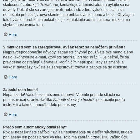
skutočnosť zobrazí)? Pokiaľ áno, kontaktujte administrátora a pýtajte sa na
dôvody. Pokiaľ ste sa zaregistrovali, neboli ste z fóra vylúčení a stále sa
nemôžete prihlásiť, znova skontrolujte prihlasovacie meno a heslo. Obyčajne
toto býva ten problém a pokiaľ nie je, kontaktujte administrátora, možno má
chybné nastavenia fóra.
Hore
V minulosti som sa zaregistroval, avšak teraz sa nemôžem prihlásiť!
Najpravdepodobnejšie dôvody: zadali ste chybné používateľské meno alebo
heslo (skontrolujte e-mail, ktorý ste obdržali pri registrácií). Je bežné, že sa
pravidelne odstraňujú užívatelia, ktorí ničím neprispeli, aby sa zmenšila
veľkosť databázy. Skúste sa zaregistrovať znova a zapojte sa do diskusie.
Hore
Zabudol som heslo!
Nepanikárte! Vaše heslo môžeme obnoviť. V tomto prípade stlačte na
prihlasovacej stránke tlačítko
Zabudli ste svoje heslo?
, pokračujte podľa
inštrukcií a takmer ihneď budete prihlásený.
Hore
Prečo som automaticky odhlásený?
Pokiaľ nezaškrtnete tlačítko
Prihlásiť automaticky pri ďalšej návšteve
, budete
prihlásený len počas práce vo fóre. Toto má zabrániť zneužitiu Vášho účtu