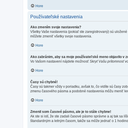
Hore
Používateľské nastavenia
Ako zmením svoje nastavenia?
Všetky Vaše nastavenia (pokiaľ ste zaregistrovaný) sú uložené v
môžete zmeniť všetky svoje nastavenia.
Hore
Ako zabránim, aby sa moje používateľské meno objavilo v 
Vo Vašom nastavení nájdete možnosť
Skryť Vašu prítomnosť vo
Hore
Časy sú chybné!
Časy sú takmer vždy v poriadku, avšak to, čo vidíte sú časy z
zmenu časového pásma a podobné nastavenia môžu meniť len regi
Hore
Zmenil som časové pásmo, ale je to stále chybne!
Ak ste si istí, že ste zadali časové pásmo správne a aj tak sa
štandardným a letným časom, takže sa môže jednať o 1 hodino