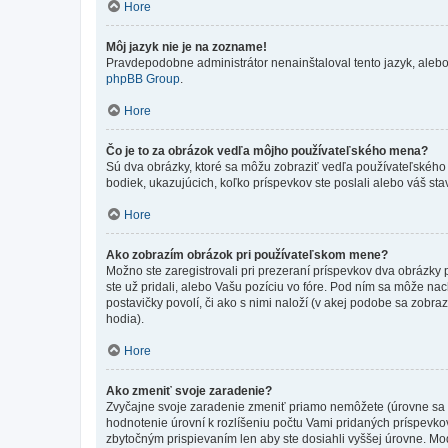
Hore
Môj jazyk nie je na zozname!
Pravdepodobne administrátor nenainštaloval tento jazyk, alebo ho
phpBB Group
.
Hore
Čo je to za obrázok vedľa môjho používateľského mena?
Sú dva obrázky, ktoré sa môžu zobraziť vedľa používateľského
bodiek, ukazujúcich, koľko príspevkov ste poslali alebo váš sta
Hore
Ako zobrazím obrázok pri používateľskom mene?
Možno ste zaregistrovali pri prezeraní príspevkov dva obrázky
ste už pridali, alebo Vašu pozíciu vo fóre. Pod ním sa môže nac
postavičky povolí, či ako s nimi naloží (v akej podobe sa zobra
hodia).
Hore
Ako zmeniť svoje zaradenie?
Zvyčajne svoje zaradenie zmeniť priamo nemôžete (úrovne sa 
hodnotenie úrovní k rozlíšeniu počtu Vami pridaných príspevkov
zbytočným prispievaním len aby ste dosiahli vyššej úrovne. Mo