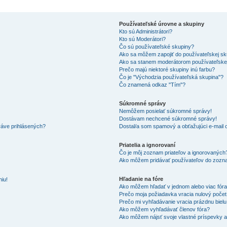
Používateľské úrovne a skupiny
Kto sú Administrátori?
Kto sú Moderátori?
Čo sú používateľské skupiny?
Ako sa môžem zapojiť do používateľskej s
Ako sa stanem moderátorom používateľske
Prečo majú niektoré skupiny inú farbu?
Čo je "Východzia používateľská skupina"?
Čo znamená odkaz "Tím"?
Súkromné správy
Nemôžem posielať súkromné správy!
Dostávam nechcené súkromné správy!
ráve prihlásených?
Dostal/a som spamový a obťažujúci e-mail o
Priatelia a ignorovaní
Čo je môj zoznam priateľov a ignorovaných
Ako môžem pridávať používateľov do zozna
Hľadanie na fóre
iu!
Ako môžem hľadať v jednom alebo viac fór
Prečo moja požiadavka vracia nulový poče
Prečo mi vyhľadávanie vracia prázdnu bielu
Ako môžem vyhľadávať členov fóra?
Ako môžem nájsť svoje vlastné príspevky 