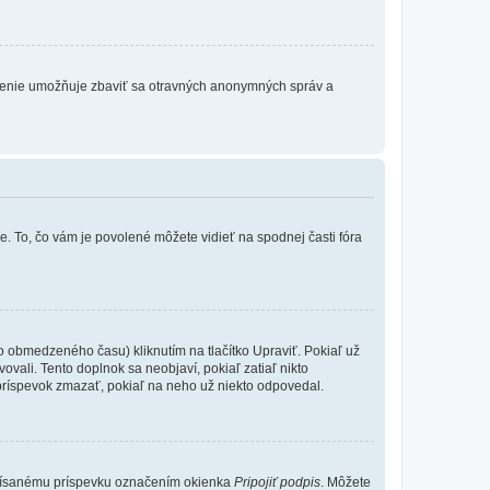
atrenie umožňuje zbaviť sa otravných anonymných správ a
e. To, čo vám je povolené môžete vidieť na spodnej časti fóra
o obmedzeného času) kliknutím na tlačítko Upraviť. Pokiaľ už
ovali. Tento doplnok sa neobjaví, pokiaľ zatiaľ nikto
príspevok zmazať, pokiaľ na neho už niekto odpovedal.
 písanému príspevku označením okienka
Pripojiť podpis
. Môžete