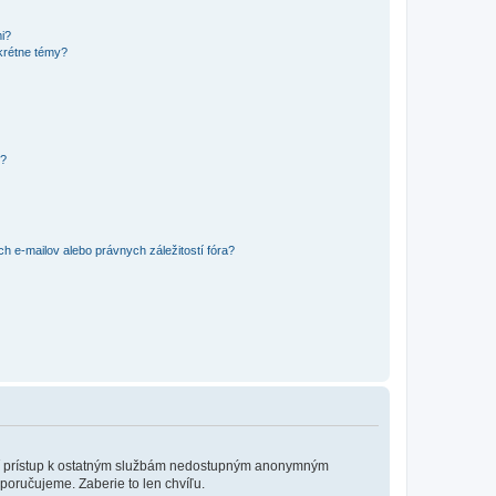
mi?
krétne témy?
y?
 e-mailov alebo právnych záležitostí fóra?
?
ožní prístup k ostatným službám nedostupným anonymným
poručujeme. Zaberie to len chvíľu.