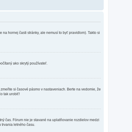
na hornej časti stránky, ale nemusí to byť pravidlom). Takto si
očítaný ako skrytý používateľ.
k, zmeňte si časové pásmo v nastaveniach. Berte na vedomie, že
o tak urobiť!
etný čas. Fórum nie je stavané na uplatňovanie rozdielov medzi
trvania letného času.