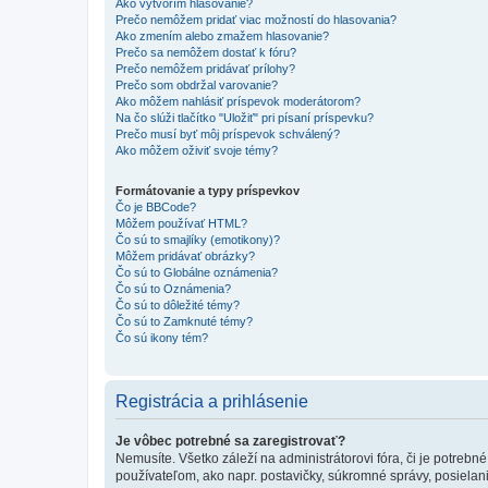
Ako vytvorím hlasovanie?
Prečo nemôžem pridať viac možností do hlasovania?
Ako zmením alebo zmažem hlasovanie?
Prečo sa nemôžem dostať k fóru?
Prečo nemôžem pridávať prílohy?
Prečo som obdržal varovanie?
Ako môžem nahlásiť príspevok moderátorom?
Na čo slúži tlačítko "Uložiť" pri písaní príspevku?
Prečo musí byť môj príspevok schválený?
Ako môžem oživiť svoje témy?
Formátovanie a typy príspevkov
Čo je BBCode?
Môžem používať HTML?
Čo sú to smajlíky (emotikony)?
Môžem pridávať obrázky?
Čo sú to Globálne oznámenia?
Čo sú to Oznámenia?
Čo sú to dôležité témy?
Čo sú to Zamknuté témy?
Čo sú ikony tém?
Registrácia a prihlásenie
Je vôbec potrebné sa zaregistrovať?
Nemusíte. Všetko záleží na administrátorovi fóra, či je potr
používateľom, ako napr. postavičky, súkromné správy, posielani