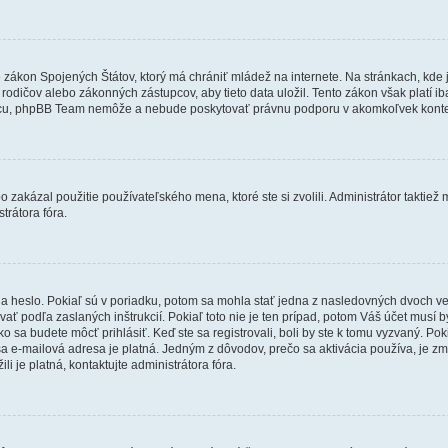
e zákon Spojených Štátov, ktorý má chrániť mládež na internete. Na stránkach, k
dičov alebo zákonných zástupcov, aby tieto data uložil. Tento zákon však platí iba v 
cu, phpBB Team nemôže a nebude poskytovať právnu podporu v akomkoľvek konte
 zakázal použitie používateľského mena, ktoré ste si zvolili. Administrátor taktiež
trátora fóra.
 heslo. Pokiaľ sú v poriadku, potom sa mohla stať jedna z nasledovných dvoch vecí.
ať podľa zaslaných inštrukcií. Pokiaľ toto nie je ten prípad, potom Váš účet musí b
ko sa budete môcť prihlásiť. Keď ste sa registrovali, boli by ste k tomu vyzvaný. Po
Vaša e-mailová adresa je platná. Jedným z dôvodov, prečo sa aktivácia používa, je 
ili je platná, kontaktujte administrátora fóra.