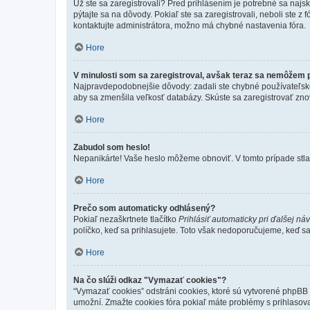
Už ste sa zaregistrovali? Pred prihlásením je potrebné sa najs
pýtajte sa na dôvody. Pokiaľ ste sa zaregistrovali, neboli ste z
kontaktujte administrátora, možno má chybné nastavenia fóra.
Hore
V minulosti som sa zaregistroval, avšak teraz sa nemôžem p
Najpravdepodobnejšie dôvody: zadali ste chybné používateľské men
aby sa zmenšila veľkosť databázy. Skúste sa zaregistrovať zno
Hore
Zabudol som heslo!
Nepanikárte! Vaše heslo môžeme obnoviť. V tomto prípade stlač
Hore
Prečo som automaticky odhlásený?
Pokiaľ nezaškrtnete tlačítko
Prihlásiť automaticky pri ďalšej ná
políčko, keď sa prihlasujete. Toto však nedoporučujeme, keď sa p
Hore
Na čo slúži odkaz "Vymazať cookies"?
“Vymazať cookies” odstráni cookies, ktoré sú vytvorené phpBB a
umožní. Zmažte cookies fóra pokiaľ máte problémy s prihlasov