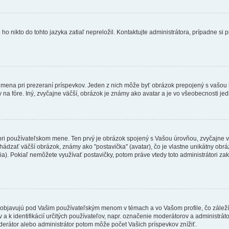
 nikto do tohto jazyka zatiaľ nepreložil. Kontaktujte administrátora, prípadne si pr
 mena pri prezeraní príspevkov. Jeden z nich môže byť obrázok prepojený s vašou
v na fóre. Iný, zvyčajne väčší, obrázok je známy ako avatar a je vo všeobecnosti j
 pri používateľskom mene. Ten prvý je obrázok spojený s Vašou úrovňou, zvyčajne v
hádzať väčší obrázok, známy ako "postavička" (avatar), čo je vlastne unikátny obráz
zia). Pokiaľ nemôžete využívať postavičky, potom práve vtedy toto administrátori zak
objavujú pod Vašim používateľským menom v témach a vo Vašom profile, čo záleží
 a k identifikácií určitých používateľov, napr. označenie moderátorov a administrá
derátor alebo administrátor potom môže počet Vašich príspevkov znížiť.