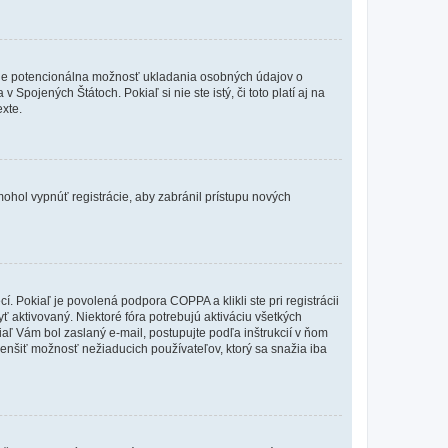
de je potencionálna možnosť ukladania osobných údajov o
Spojených Štátoch. Pokiaľ si nie ste istý, či toto platí aj na
xte.
 mohol vypnúť registrácie, aby zabránil prístupu nových
 Pokiaľ je povolená podpora COPPA a klikli ste pri registrácii
yť aktivovaný. Niektoré fóra potrebujú aktiváciu všetkých
kiaľ Vám bol zaslaný e-mail, postupujte podľa inštrukcií v ňom
zmenšiť možnosť nežiaducich používateľov, ktorý sa snažia iba