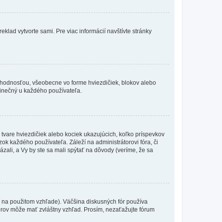
eklad vytvorte sami. Pre viac informácií navštívte stránky
 hodnosťou, všeobecne vo forme hviezdičiek, blokov alebo
edinečný u každého používateľa.
 tvare hviezdičiek alebo kociek ukazujúcich, koľko príspevkov
ok každého používateľa. Záleží na administrátorovi fóra, či
ázali, a Vy by ste sa mali spýtať na dôvody (veríme, že sa
 na použitom vzhľade). Väčšina diskusných fór používa
torov môže mať zvláštny vzhľad. Prosím, nezaťažujte fórum