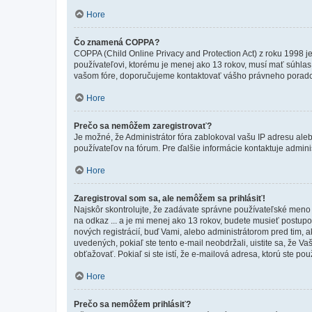
Hore
Čo znamená COPPA?
COPPA (Child Online Privacy and Protection Act) z roku 1998 j
používateľovi, ktorému je menej ako 13 rokov, musí mať súhlas ro
vašom fóre, doporučujeme kontaktovať vášho právneho porad
Hore
Prečo sa nemôžem zaregistrovať?
Je možné, že Administrátor fóra zablokoval vašu IP adresu alebo
používateľov na fórum. Pre ďalšie informácie kontaktuje adminis
Hore
Zaregistroval som sa, ale nemôžem sa prihlásiť!
Najskôr skontrolujte, že zadávate správne používateľské meno a
na odkaz ... a je mi menej ako 13 rokov, budete musieť postupov
nových registrácií, buď Vami, alebo administrátorom pred tim, a
uvedených, pokiaľ ste tento e-mail neobdržali, uistite sa, že 
obťažovať. Pokiaľ si ste istí, že e-mailová adresa, ktorú ste použ
Hore
Prečo sa nemôžem prihlásiť?