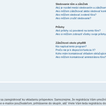
Sledovanie tém a záložiek
Aký je rozdiel medzi sledovaním a záložka
Ako môžem záložkovať alebo sledovať kon
Ako môžem sledovať zvolené fóra?
Ako môžem zrušiť sledovanie?
Prílohy
Aké prílohy sú povolené na tomto fóre?
Ako si môžem zobraziť všetky svoje príloh
Záležitosti okolo phpBB
Kto napísal tento program?
Prečo nie je k dispozícii funkcia X?
Koho mám kontaktovať ohľadom obťažujúcich
Ako môžem kontaktovať aministrátora fóra
ebné sa zaregistrovať ku vkladaniu príspevkov. Samozrejme, že registrácia Vám um
e e-mailov používateľom, prihlásenie do skupín, atď. Vrele Vám teda registráciu do