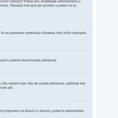
očnosť zobrazí)? Pokiaľ áno, kontaktujte administrátora a
a heslo. Obyčajne toto býva ten problém a pokiaľ nie je,
e sa pravidelne odstraňujú užívatelia, ktorí ničím neprispeli,
trukcií a takmer ihneď budete prihlásený.
účtu niekým iným. Aby ste zostali prihlásený, zaškrtnite toto
rzite atď.
ch príspevkov na fórach a v témach, pokiaľ to administrátor