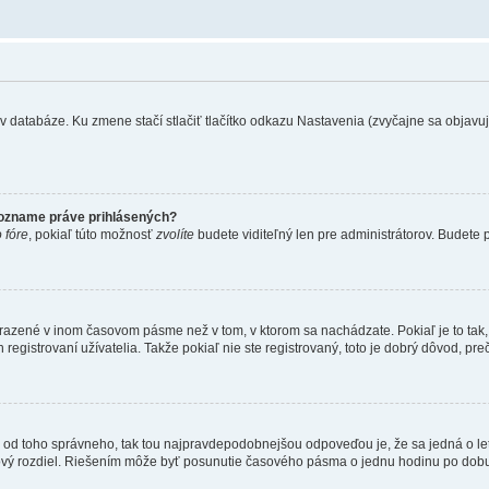
 databáze. Ku zmene stačí stlačiť tlačítko odkazu Nastavenia (zvyčajne sa objavuje 
zozname práve prihlásených?
 fóre
, pokiaľ túto možnosť
zvolíte
budete viditeľný len pre administrátorov. Budete p
obrazené v inom časovom pásme než v tom, v ktorom sa nachádzate. Pokiaľ je to ta
strovaní užívatelia. Takže pokiaľ nie ste registrovaný, toto je dobrý dôvod, preč
 líši od toho správneho, tak tou najpravdepodobnejšou odpoveďou je, že sa jedná o l
vý rozdiel. Riešením môže byť posunutie časového pásma o jednu hodinu po dobu 