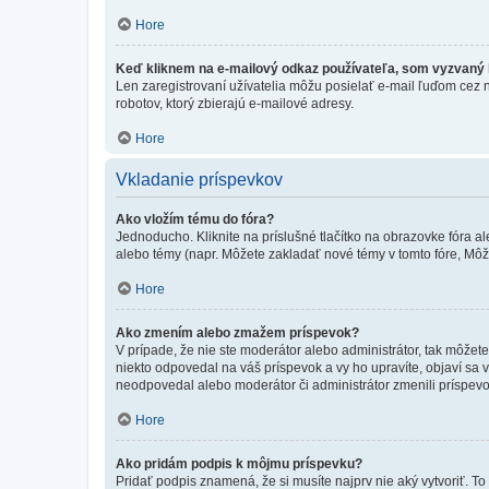
Hore
Keď kliknem na e-mailový odkaz používateľa, som vyzvaný k
Len zaregistrovaní užívatelia môžu posielať e-mail ľuďom cez 
robotov, ktorý zbierajú e-mailové adresy.
Hore
Vkladanie príspevkov
Ako vložím tému do fóra?
Jednoducho. Kliknite na príslušné tlačítko na obrazovke fóra a
alebo témy (napr. Môžete zakladať nové témy v tomto fóre, Môže
Hore
Ako zmením alebo zmažem príspevok?
V prípade, že nie ste moderátor alebo administrátor, tak môžet
niekto odpovedal na váš príspevok a vy ho upravíte, objaví sa v
neodpovedal alebo moderátor či administrátor zmenili príspevo
Hore
Ako pridám podpis k môjmu príspevku?
Pridať podpis znamená, že si musíte najprv nie aký vytvoriť. To