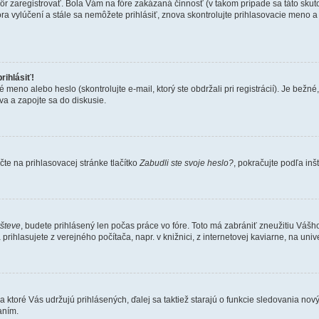
kôr zaregistrovať. Bola Vám na fóre zakázaná činnosť (v takom prípade sa táto skut
 fóra vylúčení a stále sa nemôžete prihlásiť, znova skontrolujte prihlasovacie meno 
rihlásiť!
o alebo heslo (skontrolujte e-mail, ktorý ste obdržali pri registrácií). Je bežné, ž
va a zapojte sa do diskusie.
te na prihlasovacej stránke tlačítko
Zabudli ste svoje heslo?
, pokračujte podľa inš
všteve
, budete prihlásený len počas práce vo fóre. Toto má zabrániť zneužitiu Vášho 
rihlasujete z verejného počítača, napr. v knižnici, z internetovej kaviarne, na unive
 ktoré Vás udržujú prihlásených, ďalej sa taktiež starajú o funkcie sledovania nový
aním.