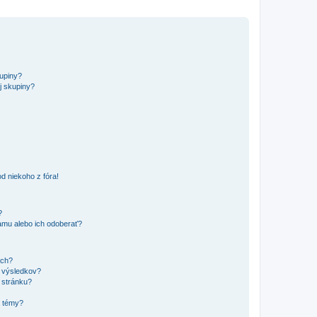
kupiny?
j skupiny?
d niekoho z fóra!
?
mu alebo ich odoberať?
ach?
t výsledkov?
 stránku?
a témy?