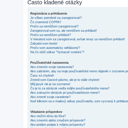
Často kladené otázky
Registrácia a prihlásenie
Je vôbec potrebné sa zaregistrovať?
Čo znamená COPPA?
Prečo sa nemôžem zaregistrovať?
Zaregistroval som sa, ale nemôžem sa prihlásiť!
Prečo sa nemôžem prihlásiť?
V minulosti som sa zaregistroval, avšak teraz sa nemôžem prihlásiť!
Zabudol som heslo!
Prečo som automaticky odhlásený?
Na čo slúži odkaz "Vymazať cookies"?
Používateľské nastavenia
Ako zmením svoje nastavenia?
Ako zabránim, aby sa moje používateľské meno objavilo v zozname p
Časy sú chybné!
Zmenil som časové pásmo, ale je to stále chybne!
Môj jazyk nie je na zozname!
Čo je to za obrázok vedľa môjho používateľského mena?
Ako zobrazím obrázok pri používateľskom mene?
Ako zmeniť svoje zaradenie?
Keď kliknem na e-mailový odkaz používateľa, som vyzvaný k prihlásen
Vkladanie príspevkov
Ako vložím tému do fóra?
Ako zmením alebo zmažem príspevok?
Ako pridám podpis k môjmu príspevku?