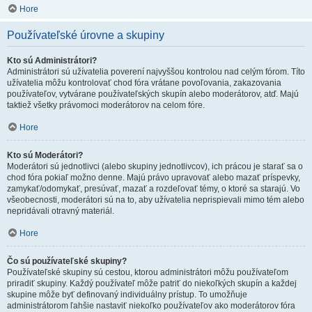
Hore
Používateľské úrovne a skupiny
Kto sú Administrátori?
Administrátori sú užívatelia poverení najvyššou kontrolou nad celým fórom. Títo
užívatelia môžu kontrolovať chod fóra vrátane povoľovania, zakazovania
používateľov, vytvárane používateľských skupín alebo moderátorov, atď. Majú
taktiež všetky právomoci moderátorov na celom fóre.
Hore
Kto sú Moderátori?
Moderátori sú jednotlivci (alebo skupiny jednotlivcov), ich prácou je starať sa o
chod fóra pokiaľ možno denne. Majú právo upravovať alebo mazať príspevky,
zamykať/odomykať, presúvať, mazať a rozdeľovať témy, o ktoré sa starajú. Vo
všeobecnosti, moderátori sú na to, aby užívatelia neprispievali mimo tém alebo
nepridávali otravný materiál.
Hore
Čo sú používateľské skupiny?
Používateľské skupiny sú cestou, ktorou administrátori môžu používateľom
priradiť skupiny. Každý používateľ môže patriť do niekoľkých skupín a každej
skupine môže byť definovaný individuálny prístup. To umožňuje
administrátorom ľahšie nastaviť niekoľko používateľov ako moderátorov fóra