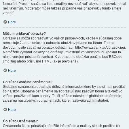
formulári. Prosím, snažte sa tieto smajlíky nezneužívať, aby sa príspevok nestal
nečitateľným. Moderátor môže taktiež prípadne váš príspevok v tomto smere
zmeniť.
Hore
Môžem pridávať obrázky?
Obrázky sa môžu zobrazovať vo vašich príspevkoch, keďže v súčasnej dobe
neexistuje žiadna funkcia k nahraniu obrázkov priamo na fórum. Z tohto
dôvodu musíte zadať na obrázok odkaz, napr. http://www.stránk.xx/obrazok.jpg.
Nemôžete vytvárať odkazy na obrázky umiestené vo vlastnom PC (pokiaľ to
nie je verejne prístupná stanica). K zobrazeniu obrázku použite buď BBCode
[img] tag alebo príslušné HTML (ak je povolené).
Hore
Čo sú to Globálne oznámenia?
Globálne oznámenia obsahujú dôležité informácie, ktoré by ste si mali prečítať
čo najskôr. Globálne oznámenie sa zobrazujú nad každým fórom a taktiež vo
vašom používateľskom panely. To, či môžete odosielať globálne oznámenie,
záleží na nastavených oprávneniach, ktoré nastavujú administrátori.
Hore
Čo sú to Oznámenia?
Oznámenia často prinášajú dôležité informácie a mali by ste ich prečítať čo