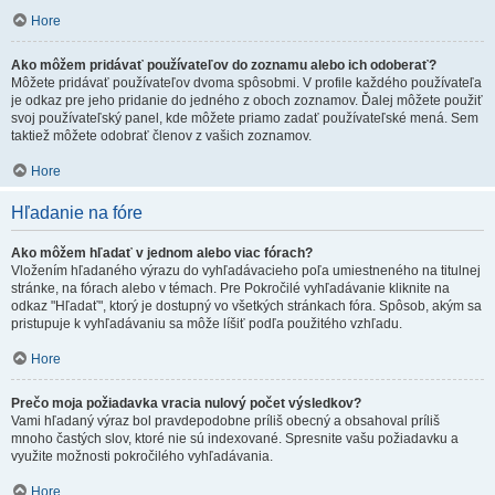
Hore
Ako môžem pridávať používateľov do zoznamu alebo ich odoberať?
Môžete pridávať používateľov dvoma spôsobmi. V profile každého používateľa
je odkaz pre jeho pridanie do jedného z oboch zoznamov. Ďalej môžete použiť
svoj používateľský panel, kde môžete priamo zadať používateľské mená. Sem
taktiež môžete odobrať členov z vašich zoznamov.
Hore
Hľadanie na fóre
Ako môžem hľadať v jednom alebo viac fórach?
Vložením hľadaného výrazu do vyhľadávacieho poľa umiestneného na titulnej
stránke, na fórach alebo v témach. Pre Pokročilé vyhľadávanie kliknite na
odkaz "Hľadať", ktorý je dostupný vo všetkých stránkach fóra. Spôsob, akým sa
pristupuje k vyhľadávaniu sa môže líšiť podľa použitého vzhľadu.
Hore
Prečo moja požiadavka vracia nulový počet výsledkov?
Vami hľadaný výraz bol pravdepodobne príliš obecný a obsahoval príliš
mnoho častých slov, ktoré nie sú indexované. Spresnite vašu požiadavku a
využite možnosti pokročilého vyhľadávania.
Hore