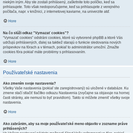
niekým iným. Aby ste zostali prihlásený, zaškrtnite toto políčko, keď sa
prihlasujete. Toto však nedoporučujeme, keď sa prihlasujete z verejného
počítača, napr. v knižnici, z internetovej kaviarne, na univerzite atď.
Hore
Na čo slúži odkaz "Vymazať cookies"?
“Vymazať cookies” odstráni cookies, ktoré sú vytvorené phpBB a ktoré Vás
udržujú prihlásených, ďalej sa taktiež starajú o funkcie sledovania nových
príspevkov na fórach a v témach, pokiaľ to administrátor umožní. Zmažte
cookies fóra pokiaľ máte problémy s prihlasovaním.
Hore
Používateľské nastavenia
Ako zmením svoje nastavenia?
Všetky Vaše nastavenia (pokiaľ ste zaregistrovaný) sú uložené v databáze. Ku
zmene stačí stlačiť tlačítko odkazu Nastavenia (zvyčajne sa objavuje na hornej
časti stránky, ale nemusí to byť pravidlom). Takto si môžete zmeniť všetky svoje
nastavenia.
Hore
Ako zabránim, aby sa moje používateľské meno objavilo v zozname práve
prihlásených?