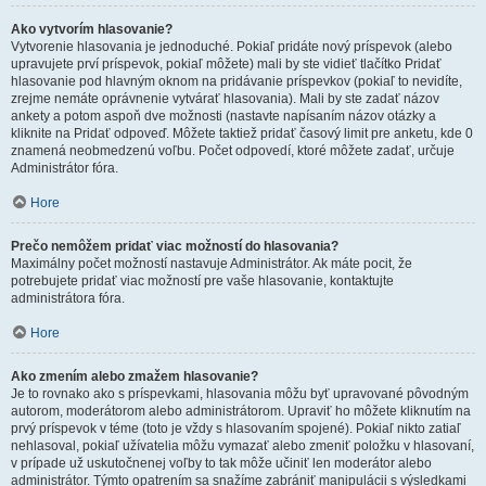
Ako vytvorím hlasovanie?
Vytvorenie hlasovania je jednoduché. Pokiaľ pridáte nový príspevok (alebo
upravujete prví príspevok, pokiaľ môžete) mali by ste vidieť tlačítko Pridať
hlasovanie pod hlavným oknom na pridávanie príspevkov (pokiaľ to nevidíte,
zrejme nemáte oprávnenie vytvárať hlasovania). Mali by ste zadať názov
ankety a potom aspoň dve možnosti (nastavte napísaním názov otázky a
kliknite na Pridať odpoveď. Môžete taktiež pridať časový limit pre anketu, kde 0
znamená neobmedzenú voľbu. Počet odpovedí, ktoré môžete zadať, určuje
Administrátor fóra.
Hore
Prečo nemôžem pridať viac možností do hlasovania?
Maximálny počet možností nastavuje Administrátor. Ak máte pocit, že
potrebujete pridať viac možností pre vaše hlasovanie, kontaktujte
administrátora fóra.
Hore
Ako zmením alebo zmažem hlasovanie?
Je to rovnako ako s príspevkami, hlasovania môžu byť upravované pôvodným
autorom, moderátorom alebo administrátorom. Upraviť ho môžete kliknutím na
prvý príspevok v téme (toto je vždy s hlasovaním spojené). Pokiaľ nikto zatiaľ
nehlasoval, pokiaľ užívatelia môžu vymazať alebo zmeniť položku v hlasovaní,
v prípade už uskutočnenej voľby to tak môže učiniť len moderátor alebo
administrátor. Týmto opatrením sa snažíme zabrániť manipulácii s výsledkami