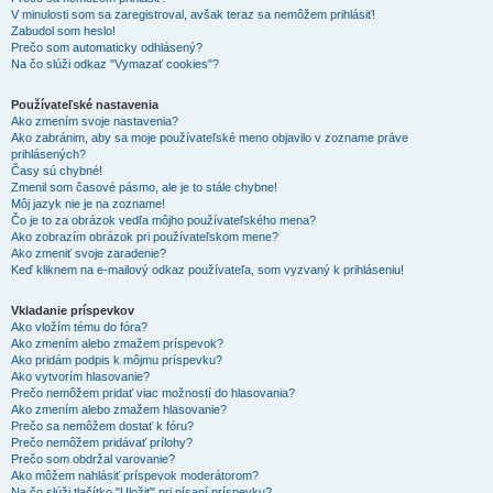
V minulosti som sa zaregistroval, avšak teraz sa nemôžem prihlásiť!
Zabudol som heslo!
Prečo som automaticky odhlásený?
Na čo slúži odkaz "Vymazať cookies"?
Používateľské nastavenia
Ako zmením svoje nastavenia?
Ako zabránim, aby sa moje používateľské meno objavilo v zozname práve
prihlásených?
Časy sú chybné!
Zmenil som časové pásmo, ale je to stále chybne!
Môj jazyk nie je na zozname!
Čo je to za obrázok vedľa môjho používateľského mena?
Ako zobrazím obrázok pri používateľskom mene?
Ako zmeniť svoje zaradenie?
Keď kliknem na e-mailový odkaz používateľa, som vyzvaný k prihláseniu!
Vkladanie príspevkov
Ako vložím tému do fóra?
Ako zmením alebo zmažem príspevok?
Ako pridám podpis k môjmu príspevku?
Ako vytvorím hlasovanie?
Prečo nemôžem pridať viac možností do hlasovania?
Ako zmením alebo zmažem hlasovanie?
Prečo sa nemôžem dostať k fóru?
Prečo nemôžem pridávať prílohy?
Prečo som obdržal varovanie?
Ako môžem nahlásiť príspevok moderátorom?
Na čo slúži tlačítko "Uložiť" pri písaní príspevku?