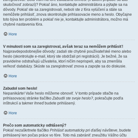
skutočnosť zobrazí)? Pokiaľ áno, kontaktujte administrátora a pýtajte sa na
dôvody. Pokiaľ ste sa zaregistrovali, neboli ste z fóra vylúčení a stále sa
nemôžete prihlásiť, znova skontrolujte prihlasovacie meno a heslo. Obyčajne
toto býva ten problém a pokiaľ nie je, kontaktujte administrátora, možno má
chybné nastavenia fóra.
Hore
V minulosti som sa zaregistroval, avšak teraz sa nemôžem prihlásiť!
Najpravdepodobnejšie dôvody: zadali ste chybné používateľské meno alebo
heslo (skontrolujte e-mail, ktorý ste obdržali pri registrácií). Je bežné, že sa
pravidelne odstraňujú užívatelia, ktorí ničím neprispeli, aby sa zmenšila
veľkosť databázy. Skúste sa zaregistrovať znova a zapojte sa do diskusie.
Hore
Zabudol som heslo!
Nepanikárte! Vaše heslo môžeme obnoviť. V tomto prípade stlačte na
prihlasovacej stránke tlačítko
Zabudli ste svoje heslo?
, pokračujte podľa
inštrukcií a takmer ihneď budete prihlásený.
Hore
Prečo som automaticky odhlásený?
Pokiaľ nezaškrtnete tlačítko
Prihlásiť automaticky pri ďalšej návšteve
, budete
prihlásený len počas práce vo fóre. Toto má zabrániť zneužitiu Vášho účtu