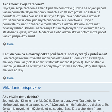
Ako zmeniť svoje zaradenie?
Zvyčajne svoje zaradenie zmeniť priamo nemôžete (úrovne sa objavujú pod
Vašim používateľským menom v témach a vo Vašom profile, čo záleží na
použitom vzhľade). Väčšina diskusných fór používa hodnotenie úrovní k
rozlíšeniu počtu Vami pridaných príspevkov a k identifikácií určitých
používateľov, napr. označenie moderátorov a administrátorov môže mať
zvláštny vzhľad. Prosím, nezaťažujte fórum zbytočným prispievaním len aby
ste dosiahli vyššej úrovne. Moderátor alebo administrátor potom môže počet
Vašich príspevkov znížiť.
Hore
Keď kliknem na e-mailový odkaz používateľa, som vyzvaný k prihláseniu!
Len zaregistrovaní užívatelia môžu posielať e-mail ľuďom cez nastavený e-
mailový formulár (pokiaľ administrátor túto možnosť povolil). Toto opatrenie
umožňuje zbaviť sa otravných anonymných správ a robotov, ktorý zbierajú e-
mailové adresy.
Hore
Vkladanie príspevkov
Ako vložím tému do fóra?
Jednoducho. Kliknite na príslušné tlačítko na obrazovke fóra alebo témy.
Možno bude nutné sa zaregistrovať, kým budete môcť prispieť do diskusie. To,
čo vám je povolené môžete vidieť na spodnej časti fóra alebo témy (napr.