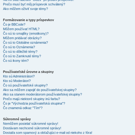
Prečo musí byť môj príspevok schválený?
Ako môžem oživiť svoje témy?
Formátovanie a typy príspevkov
Čo je BBCode?
Môžem používať HTML?
Čo sú to smajlíky (emotikony)?
Môžem pridávať obrázky?
Čo sú to Globálne oznámenia?
Čo sú to Oznámenia?
Čo sú to dôležité témy?
Čo sú to Zamknuté témy?
Čo sú ikony tém?
Používateľské úrovne a skupiny
Kto sú Administrátori?
Kto sú Moderátori?
Čo sú používateľské skupiny?
Ako sa môžem zapojiť do používateľskej skupiny?
Ako sa stanem moderátorom používateľskej skupiny?
Prečo majú niektoré skupiny inú farbu?
Čo je "Východzia používateľská skupina"?
Čo znamená odkaz "Tím"?
Súkromné správy
Nemôžem posielať súkromné správy!
Dostávam nechcené súkromné správy!
Dostal/a som spamový a obťažujúci e-mail od niekoho z fóra!