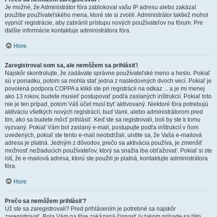
Je možné, že Administrátor fóra zablokoval vašu IP adresu alebo zakázal
použitie používateľského mena, ktoré ste si zvolili. Administrátor taktiež mohol
vypnúť registrácie, aby zabránil prístupu nových používateľov na fórum. Pre
ďalšie informácie kontaktuje administrátora fóra.
Hore
Zaregistroval som sa, ale nemôžem sa prihlásiť!
Najskôr skontrolujte, že zadávate správne používateľské meno a heslo. Pokiaľ
sú v poriadku, potom sa mohla stať jedna z nasledovných dvoch vecí. Pokiaľ je
povolená podpora COPPA a klikli ste pri registrácii na odkaz ... a je mi menej
ako 13 rokov, budete musieť postupovať podľa zaslaných inštrukcií. Pokiaľ toto
nie je ten prípad, potom Váš účet musí byť aktivovaný. Niektoré fóra potrebujú
aktiváciu všetkých nových registrácií, buď Vami, alebo administrátorom pred
tim, ako sa budete môcť prihlásiť. Keď ste sa registrovali, boli by ste k tomu
vyzvaný. Pokiaľ Vám bol zaslaný e-mail, postupujte podľa inštrukcií v ňom
uvedených, pokiaľ ste tento e-mail neobdržali, uistite sa, že Vaša e-mailová
adresa je platná. Jedným z dôvodov, prečo sa aktivácia používa, je zmenšiť
možnosť nežiaducich používateľov, ktorý sa snažia iba obťažovať. Pokiaľ si ste
istí, že e-mailová adresa, ktorú ste použili je platná, kontaktujte administrátora
fóra.
Hore
Prečo sa nemôžem prihlásiť?
Už ste sa zaregistrovali? Pred prihlásením je potrebné sa najskôr
zaregistrovať. Bola Vám na fóre zakázaná činnosť (v takom prípade sa táto