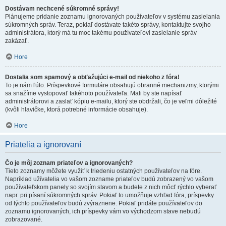
Dostávam nechcené súkromné správy!
Plánujeme pridanie zoznamu ignorovaných používateľov v systému zasielania
súkromných správ. Teraz, pokiaľ dostávate takéto správy, kontaktujte svojho
administrátora, ktorý má tu moc takému používateľovi zasielanie správ
zakázať.
Hore
Dostal/a som spamový a obťažujúci e-mail od niekoho z fóra!
To je nám ľúto. Príspevkové formuláre obsahujú obranné mechanizmy, ktorými
sa snažíme vystopovať takéhoto používateľa. Mali by ste napísať
administrátorovi a zaslať kópiu e-mailu, ktorý ste obdržali, čo je veľmi dôležité
(kvôli hlavičke, ktorá potrebné informácie obsahuje).
Hore
Priatelia a ignorovaní
Čo je môj zoznam priateľov a ignorovaných?
Tieto zoznamy môžete využiť k triedeniu ostatných používateľov na fóre.
Napríklad užívatelia vo vašom zozname priateľov budú zobrazený vo vašom
používateľskom panely so svojím stavom a budete z nich môcť rýchlo vyberať
napr. pri písaní súkromných správ. Pokiaľ to umožňuje vzhľad fóra, príspevky
od týchto používateľov budú zvýraznene. Pokiaľ pridáte používateľov do
zoznamu ignorovaných, ich príspevky vám vo východzom stave nebudú
zobrazované.