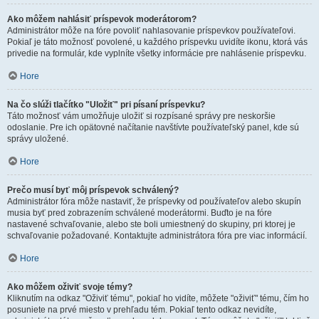
Ako môžem nahlásiť príspevok moderátorom?
Administrátor môže na fóre povoliť nahlasovanie príspevkov používateľovi.
Pokiaľ je táto možnosť povolené, u každého príspevku uvidíte ikonu, ktorá vás
privedie na formulár, kde vyplníte všetky informácie pre nahlásenie príspevku.
Hore
Na čo slúži tlačítko "Uložiť" pri písaní príspevku?
Táto možnosť vám umožňuje uložiť si rozpísané správy pre neskoršie
odoslanie. Pre ich opätovné načítanie navštívte používateľský panel, kde sú
správy uložené.
Hore
Prečo musí byť môj príspevok schválený?
Administrátor fóra môže nastaviť, že príspevky od používateľov alebo skupín
musia byť pred zobrazením schválené moderátormi. Buďto je na fóre
nastavené schvaľovanie, alebo ste boli umiestnený do skupiny, pri ktorej je
schvaľovanie požadované. Kontaktujte administrátora fóra pre viac informácií.
Hore
Ako môžem oživiť svoje témy?
Kliknutím na odkaz "Oživiť tému", pokiaľ ho vidíte, môžete "oživiť" tému, čím ho
posuniete na prvé miesto v prehľadu tém. Pokiaľ tento odkaz nevidíte,