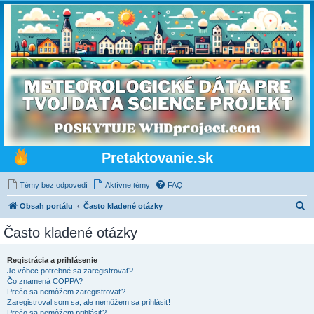
Pretaktovanie.sk
Témy bez odpovedí
Aktívne témy
FAQ
H
Obsah portálu
Často kladené otázky
ľ
Často kladené otázky
a
d
Registrácia a prihlásenie
Je vôbec potrebné sa zaregistrovať?
a
Čo znamená COPPA?
ť
Prečo sa nemôžem zaregistrovať?
Zaregistroval som sa, ale nemôžem sa prihlásiť!
Prečo sa nemôžem prihlásiť?