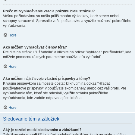
Prečo mi vyhľadávanie vracia prázdnu bielu stránku?
Vašou požiadavkou sa našlo príliš mnoho výsledkov, ktoré server nebol
schopný spracovať. Spresnite vašu požiadavku a využite možnosť pokročilého
vyhľadávania.
Hore
Ako môžem vyhľadávať členov fóra?
Prejdite na stránku "Užívatelia" a kliknite na odkaz "Vyhľadať používateľa", kde
môžete pomocou rôznych parametrov používateľa vyhľadať.
Hore
Ako môžem nájsť svoje vlastné príspevky a témy?
K vaším príspevkom sa môžete dostať kliknutím na odkaz "Hľadať
používateľove príspevky" v používateľskom panely, alebo cez váš profil. Pre
vyhľadávanie tém, ktoré ste odoslali, využite stránku pokročilého
vyhľadávania, kde zadáte odpovedajúce kritéria.
Hore
Sledovanie tém a záložiek
Aký je rozdiel medzi sledovaním a záložkami?
Záložkovanie v phpBB3 je veľmi podobné záložkám, ktoré poznáte z vášho