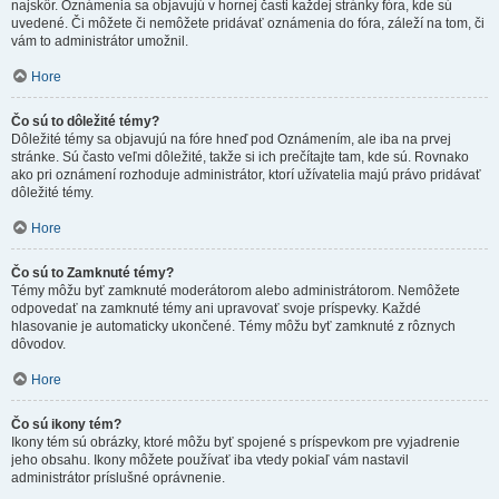
najskôr. Oznámenia sa objavujú v hornej časti každej stránky fóra, kde sú
uvedené. Či môžete či nemôžete pridávať oznámenia do fóra, záleží na tom, či
vám to administrátor umožnil.
Hore
Čo sú to dôležité témy?
Dôležité témy sa objavujú na fóre hneď pod Oznámením, ale iba na prvej
stránke. Sú často veľmi dôležité, takže si ich prečítajte tam, kde sú. Rovnako
ako pri oznámení rozhoduje administrátor, ktorí užívatelia majú právo pridávať
dôležité témy.
Hore
Čo sú to Zamknuté témy?
Témy môžu byť zamknuté moderátorom alebo administrátorom. Nemôžete
odpovedať na zamknuté témy ani upravovať svoje príspevky. Každé
hlasovanie je automaticky ukončené. Témy môžu byť zamknuté z rôznych
dôvodov.
Hore
Čo sú ikony tém?
Ikony tém sú obrázky, ktoré môžu byť spojené s príspevkom pre vyjadrenie
jeho obsahu. Ikony môžete používať iba vtedy pokiaľ vám nastavil
administrátor príslušné oprávnenie.