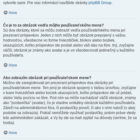
vytvorte sami. Pre viac informácií navštívte stránky
phpBB Group
.
Hore
Čo je to za obrázok vedľa môjho používateľského mena?
Sú dva obrázky, ktoré sa môžu zobraziť vedľa používateľského mena pri
prezeraní príspevkov. Jeden z nich môže byť obrázok prepojený s vašou
hodnosťou, všeobecne vo forme hviezdičiek, blokov alebo bodiek,
ukazujúcich, koľko príspevkov ste poslali alebo váš stav na fóre. Iný, zvyčajne
väčší, obrázok je známy ako avatar a je vo všeobecnosti jedinečný u každého
používateľa.
Hore
Ako zobrazím obrázok pri používateľskom mene?
Možno ste zaregistrovali pri prezeraní príspevkov dva obrázky pri
používateľskom mene. Ten prvý je obrázok spojený s Vašou úrovňou, zvyčajne
v tvare hviezdičiek alebo kociek ukazujúcich, koľko príspevkov ste už pridali,
alebo Vašu pozíciu vo fóre. Pod ním sa môže nachádzať väčší obrázok, známy
ako "postavička" (avatar), čo je vlastne unikátny obrázok každého používateľa.
Záleží na administrátorovi fóra, či postavičky povolí, či ako s nimi naloží (v akej
podobe sa zobrazia). Pokiaľ nemôžete využívať postavičky, potom práve vtedy
toto administrátori zakázali, a Vy by ste sa mali spýtať na dôvody (veríme, že sa
hodia).
Hore