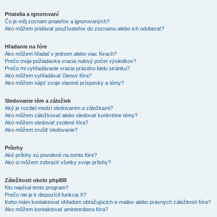
Priatelia a ignorovaní
Čo je môj zoznam priateľov a ignorovaných?
Ako môžem pridávať používateľov do zoznamu alebo ich odoberať?
Hľadanie na fóre
Ako môžem hľadať v jednom alebo viac fórach?
Prečo moja požiadavka vracia nulový počet výsledkov?
Prečo mi vyhľadávanie vracia prázdnu bielu stránku?
Ako môžem vyhľadávať členov fóra?
Ako môžem nájsť svoje vlastné príspevky a témy?
Sledovanie tém a záložiek
Aký je rozdiel medzi sledovaním a záložkami?
Ako môžem záložkovať alebo sledovať konkrétne témy?
Ako môžem sledovať zvolené fóra?
Ako môžem zrušiť sledovanie?
Prílohy
Aké prílohy sú povolené na tomto fóre?
Ako si môžem zobraziť všetky svoje prílohy?
Záležitosti okolo phpBB
Kto napísal tento program?
Prečo nie je k dispozícii funkcia X?
Koho mám kontaktovať ohľadom obťažujúcich e-mailov alebo právnych záležitostí fóra?
Ako môžem kontaktovať aministrátora fóra?