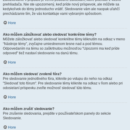
prehliadača. Nie ste upozornený, keď príde nový príspevok, ale môžete sa
kedykoľvek do témy jednoducho vrátiť. Sledovanie vám ale naopak uľahčí
prechádzanie tím, že vás kontaktuje vami vybraným spôsobom.
Hore
Ako môžem záložkovať alebo sledovať konkrétne témy?
Môžete záložkovať alebo sledovať konkrétne témy kliknutím na odkaz v meno
“Nástroje témy”, zvyčajne umiestnenom tesne nad a pod témou.
Odpovedaním na tému so zaškrtnutou možnosťou “Upozorni ma keď príde
odpoveď” tiež nastaví sledovanie na danú tému.
Hore
Ako môžem sledovať zvolené fóra?
Pre sledovanie jednotlivého fóra, kliknite po vstupu do neho na odkaz
"Sledovať toto fórum". Pre sledovanie témy kliknite na odkaz v ňom alebo pri
odosielaní príspevku zvoľte možnosť sledovať túto tému.
Hore
Ako môžem zrušiť sledovanie?
Pre zrušenie sledovania, prejdite v používateľskom panely do sekcie
Sledovanie.
Hore