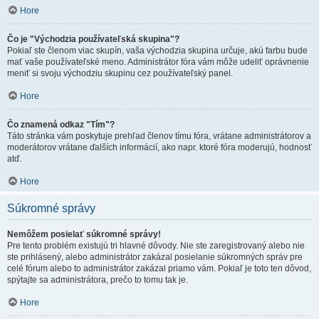
Hore
Čo je "Východzia používateľská skupina"?
Pokiaľ ste členom viac skupín, vaša východzia skupina určuje, akú farbu bude
mať vaše používateľské meno. Administrátor fóra vám môže udeliť oprávnenie
meniť si svoju východziu skupinu cez používateľský panel.
Hore
Čo znamená odkaz "Tím"?
Táto stránka vám poskytuje prehľad členov tímu fóra, vrátane administrátorov a
moderátorov vrátane ďalších informácií, ako napr. ktoré fóra moderujú, hodnosť
atď.
Hore
Súkromné správy
Nemôžem posielať súkromné správy!
Pre tento problém existujú tri hlavné dôvody. Nie ste zaregistrovaný alebo nie
ste prihlásený, alebo administrátor zakázal posielanie súkromných správ pre
celé fórum alebo to administrátor zakázal priamo vám. Pokiaľ je toto ten dôvod,
spýtajte sa administrátora, prečo to tomu tak je.
Hore