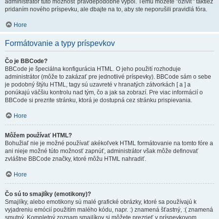
administrátor túto možnosť pravdepodobne vypol. Tému môžete "oživiť" taktiež
pridaním nového príspevku, ale dbajte na to, aby ste neporušili pravidlá fóra.
Hore
Formátovanie a typy príspevkov
Čo je BBCode?
BBCode je špeciálna konfigurácia HTML. O jeho použití rozhoduje
administrátor (môže to zakázať pre jednotlivé príspevky). BBCode sám o sebe
je podobný štýlu HTML, tagy sú uzavreté v hranatých zátvorkách [ a ] a
ponúkajú väčšiu kontrolu nad tým, čo a jak sa zobrazí. Pre viac informácií o
BBCode si prezrite stránku, ktorá je dostupná cez stránku prispievania.
Hore
Môžem používať HTML?
Bohužiaľ nie je možné používať akékoľvek HTML formátovanie na tomto fóre a
ani nieje možné túto možnosť zapnúť, administrátor však môže definovať
zvláštne BBCode značky, ktoré môžu HTML nahradiť.
Hore
Čo sú to smajlíky (emotikony)?
Smajlíky, alebo emotikony sú malé grafické obrázky, ktoré sa používajú k
vyjadreniu emócií použitím malého kódu, napr. :) znamená šťastný, :( znamená
smutný. Kompletný zoznam smajlíkov si môžete prezrieť v príspevkovom