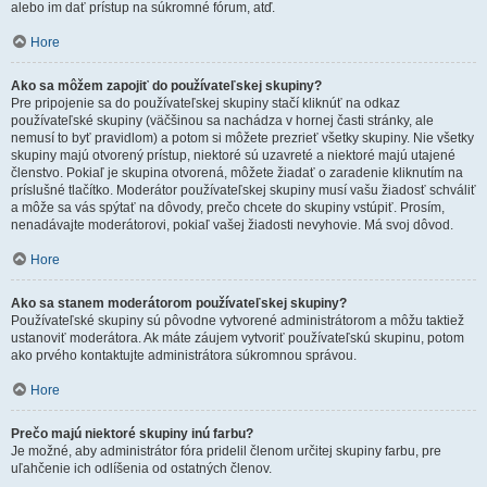
alebo im dať prístup na súkromné fórum, atď.
Hore
Ako sa môžem zapojiť do používateľskej skupiny?
Pre pripojenie sa do používateľskej skupiny stačí kliknúť na odkaz
používateľské skupiny (väčšinou sa nachádza v hornej časti stránky, ale
nemusí to byť pravidlom) a potom si môžete prezrieť všetky skupiny. Nie všetky
skupiny majú otvorený prístup, niektoré sú uzavreté a niektoré majú utajené
členstvo. Pokiaľ je skupina otvorená, môžete žiadať o zaradenie kliknutím na
príslušné tlačítko. Moderátor používateľskej skupiny musí vašu žiadosť schváliť
a môže sa vás spýtať na dôvody, prečo chcete do skupiny vstúpiť. Prosím,
nenadávajte moderátorovi, pokiaľ vašej žiadosti nevyhovie. Má svoj dôvod.
Hore
Ako sa stanem moderátorom používateľskej skupiny?
Používateľské skupiny sú pôvodne vytvorené administrátorom a môžu taktiež
ustanoviť moderátora. Ak máte záujem vytvoriť používateľskú skupinu, potom
ako prvého kontaktujte administrátora súkromnou správou.
Hore
Prečo majú niektoré skupiny inú farbu?
Je možné, aby administrátor fóra pridelil členom určitej skupiny farbu, pre
uľahčenie ich odlíšenia od ostatných členov.