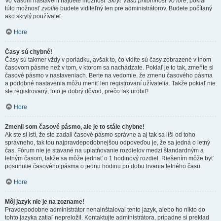
Vo Vašom nastavení nájdete možnosť
Skryť Vašu prítomnosť vo fóre
, pokiaľ
túto možnosť
zvolíte
budete viditeľný len pre administrátorov. Budete počítaný
ako skrytý používateľ.
Hore
Časy sú chybné!
Časy sú takmer vždy v poriadku, avšak to, čo vidíte sú časy zobrazené v inom
časovom pásme než v tom, v ktorom sa nachádzate. Pokiaľ je to tak, zmeňte si
časové pásmo v nastaveniach. Berte na vedomie, že zmenu časového pásma
a podobné nastavenia môžu meniť len registrovaní užívatelia. Takže pokiaľ nie
ste registrovaný, toto je dobrý dôvod, prečo tak urobiť!
Hore
Zmenil som časové pásmo, ale je to stále chybne!
Ak ste si istí, že ste zadali časové pásmo správne a aj tak sa líši od toho
správneho, tak tou najpravdepodobnejšou odpoveďou je, že sa jedná o letný
čas. Fórum nie je stavané na uplatňovanie rozdielov medzi štandardným a
letným časom, takže sa môže jednať o 1 hodinový rozdiel. Riešením môže byť
posunutie časového pásma o jednu hodinu po dobu trvania letného času.
Hore
Môj jazyk nie je na zozname!
Pravdepodobne administrátor nenainštaloval tento jazyk, alebo ho nikto do
tohto jazyka zatiaľ nepreložil. Kontaktujte administrátora, prípadne si preklad