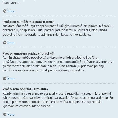
hlasovania.
Hore
Prečo sa nemôžem dostať k fóru?
Niektoré fóra môžu byť zneprístupnené určitým ľuďom či skupinám. K čítaniu,
prezeraniu, prispievaniu atď. potrebujete zvláštnu autorizáciu, ktorú môže
poskytnúť len moderátor a administrátor, takže ich kontaktujte.
Hore
Prečo nemôžem pridávať prílohy?
Administrátor môže povoľovať pridávanie príloh pre jednotlivé fóra,
používateľov, alebo skupiny. Pokiaľ nemáte dostatočné oprávnenia z jednej z
týchto možností, alebo niektoré z nich úplne zabraňujú pridávať prílohy,
nezobrazí sa vám táto možnosť pri odosielaní príspevkov.
Hore
Prečo som obdržal varovanie?
Každý administrátor si môže stanoviť vlastné pravidlá na svojom fóre, pokiaľ
ich porušíte, môže vám byť udelené varovanie. Prosíme berte na vedomie, že
toto je plne v kompetencií administrátorov fóra a phpBB Group nemá s
vydávaním varovaní nič spoločné.
Hore