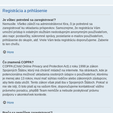
Registrácia a prihlásenie
Je vôbec potrebné sa zaregistrovať?
Nemusíte. Všetko záleží na administrátorovi fóra, či je potrebné sa
zaregistrovať ku vkladaniu príspevkov. Samozrejme, že registrácia Vám
umožní prístup k ostatným službám nedostupným anonymným používateľom,
ako napr. postavičky, súkromné správy, posielanie e-mailov používateľom,
prihlásenie do skupín, atď. Vrele Vám teda registráciu doporučujeme. Zaberie
to len chvíľu.
Hore
Čo znamená COPPA?
COPPA (Child Online Privacy and Protection Act) z roku 1998 je zákon
Spojených Štátov, ktorý má chrániť mládež na internete. Na stránkach, kde je
potencionálna možnosť ukladania osobných údajov o používateľovi, ktorému
je menej ako 13 rokov, musí mať súhlas rodičov alebo zákonných zástupcov,
aby tieto data uložil. Tento zákon však platí iba v Spojených Štátoch. Pokiaľ si
nie ste istý, či toto platí aj na vašom fóre, doporučujeme kontaktovať vášho
právneho poradcu, phpBB Team nemôže a nebude poskytovať právnu
podporu v akomkoľvek kontexte.
Hore
Prečo sa nemôžem zaregistrovať?