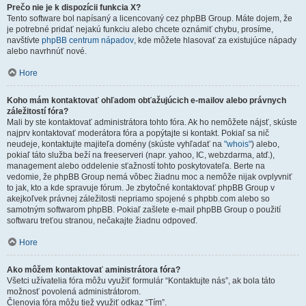
Prečo nie je k dispozícii funkcia X?
Tento software bol napísaný a licencovaný cez phpBB Group. Máte dojem, že
je potrebné pridať nejakú funkciu alebo chcete oznámiť chybu, prosíme,
navštívte
phpBB centrum nápadov
, kde môžete hlasovať za existujúce nápady
alebo navrhnúť nové.
Hore
Koho mám kontaktovať ohľadom obťažujúcich e-mailov alebo právnych
záležitostí fóra?
Mali by ste kontaktovať administrátora tohto fóra. Ak ho nemôžete nájsť, skúste
najprv kontaktovať moderátora fóra a popýtajte si kontakt. Pokiaľ sa nič
neudeje, kontaktujte majiteľa domény (skúste vyhľadať na
"whois"
) alebo,
pokiaľ táto služba beží na freeserveri (napr. yahoo, IC, webzdarma, atď.),
management alebo oddelenie sťažností tohto poskytovateľa. Berte na
vedomie, že phpBB Group nemá vôbec žiadnu moc a nemôže nijak ovplyvniť
to jak, kto a kde spravuje fórum. Je zbytočné kontaktovať phpBB Group v
akejkoľvek právnej záležitosti nepriamo spojené s phpbb.com alebo so
samotným softwarom phpBB. Pokiaľ zašlete e-mail phpBB Group o použití
softwaru treťou stranou, nečakajte žiadnu odpoveď.
Hore
Ako môžem kontaktovať aministrátora fóra?
Všetci užívatelia fóra môžu využiť formulár “Kontaktujte nás”, ak bola táto
možnosť povolená administrátorom.
Členovia fóra môžu tiež využiť odkaz “Tím”.