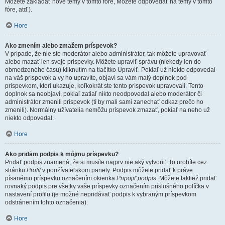
Môžete zakladať nové témy v tomto fóre, Môžete odpovedať na témy v tomto
fóre, atď.).
Hore
Ako zmením alebo zmažem príspevok?
V prípade, že nie ste moderátor alebo administrátor, tak môžete upravovať
alebo mazať len svoje príspevky. Môžete upraviť správu (niekedy len do
obmedzeného času) kliknutím na tlačítko Upraviť. Pokiaľ už niekto odpovedal
na váš príspevok a vy ho upravíte, objaví sa vám malý doplnok pod
príspevkom, ktorí ukazuje, koľkokrát ste tento príspevok upravovali. Tento
doplnok sa neobjaví, pokiaľ zatiaľ nikto neodpovedal alebo moderátor či
administrátor zmenili príspevok (tí by mali sami zanechať odkaz prečo ho
zmenili). Normálny užívatelia nemôžu príspevok zmazať, pokiaľ na neho už
niekto odpovedal.
Hore
Ako pridám podpis k môjmu príspevku?
Pridať podpis znamená, že si musíte najprv nie aký vytvoriť. To urobíte cez
stránku
Profil
v používateľskom panely. Podpis môžete pridať k práve
písanému príspevku označením okienka
Pripojiť podpis
. Môžete taktiež pridať
rovnaký podpis pre všetky vaše príspevky označením príslušného políčka v
nastavení profilu (je možné nepridávať podpis k vybraným príspevkom
odstránením tohto označenia).
Hore