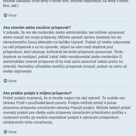
Môžete zakladať nové témy v tomto fóre, Môžete odpovedať na témy v tomto
fóre, atď.).
Hore
Ako zmením alebo zmažem príspevok?
V prípade, že nie ste moderátor alebo administrátor, tak môžete upravovať
alebo mazať len svoje príspevky. Môžete upraviť správu (niekedy len do
obmedzeného času) kliknutím na tlačítko Upraviť. Pokiaľ už niekto odpovedal
na váš príspevok a vy ho upravíte, objaví sa vám malý doplnok pod
príspevkom, ktorí ukazuje, koľkokrát ste tento príspevok upravovali. Tento
doplnok sa neobjaví, pokiaľ zatiaľ nikto neodpovedal alebo moderátor či
administrátor zmenili príspevok (tí by mali sami zanechať odkaz prečo ho
zmenili). Normálny užívatelia nemôžu príspevok zmazať, pokiaľ na neho už
niekto odpovedal.
Hore
Ako pridám podpis k môjmu príspevku?
Pridať podpis znamená, že si musíte najprv nie aký vytvoriť. To urobíte cez
stránku
Profil
v používateľskom panely. Podpis môžete pridať k práve
písanému príspevku označením okienka
Pripojiť podpis
. Môžete taktiež pridať
rovnaký podpis pre všetky vaše príspevky označením príslušného políčka v
nastavení profilu (je možné nepridávať podpis k vybraným príspevkom
odstránením tohto označenia).
Hore