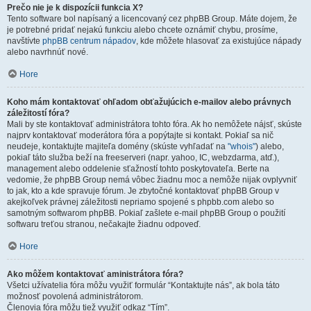
Prečo nie je k dispozícii funkcia X?
Tento software bol napísaný a licencovaný cez phpBB Group. Máte dojem, že
je potrebné pridať nejakú funkciu alebo chcete oznámiť chybu, prosíme,
navštívte
phpBB centrum nápadov
, kde môžete hlasovať za existujúce nápady
alebo navrhnúť nové.
Hore
Koho mám kontaktovať ohľadom obťažujúcich e-mailov alebo právnych
záležitostí fóra?
Mali by ste kontaktovať administrátora tohto fóra. Ak ho nemôžete nájsť, skúste
najprv kontaktovať moderátora fóra a popýtajte si kontakt. Pokiaľ sa nič
neudeje, kontaktujte majiteľa domény (skúste vyhľadať na
"whois"
) alebo,
pokiaľ táto služba beží na freeserveri (napr. yahoo, IC, webzdarma, atď.),
management alebo oddelenie sťažností tohto poskytovateľa. Berte na
vedomie, že phpBB Group nemá vôbec žiadnu moc a nemôže nijak ovplyvniť
to jak, kto a kde spravuje fórum. Je zbytočné kontaktovať phpBB Group v
akejkoľvek právnej záležitosti nepriamo spojené s phpbb.com alebo so
samotným softwarom phpBB. Pokiaľ zašlete e-mail phpBB Group o použití
softwaru treťou stranou, nečakajte žiadnu odpoveď.
Hore
Ako môžem kontaktovať aministrátora fóra?
Všetci užívatelia fóra môžu využiť formulár “Kontaktujte nás”, ak bola táto
možnosť povolená administrátorom.
Členovia fóra môžu tiež využiť odkaz “Tím”.