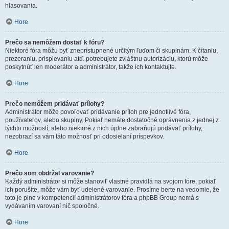
hlasovania.
Hore
Prečo sa nemôžem dostať k fóru?
Niektoré fóra môžu byť zneprístupnené určitým ľuďom či skupinám. K čítaniu,
prezeraniu, prispievaniu atď. potrebujete zvláštnu autorizáciu, ktorú môže
poskytnúť len moderátor a administrátor, takže ich kontaktujte.
Hore
Prečo nemôžem pridávať prílohy?
Administrátor môže povoľovať pridávanie príloh pre jednotlivé fóra,
používateľov, alebo skupiny. Pokiaľ nemáte dostatočné oprávnenia z jednej z
týchto možností, alebo niektoré z nich úplne zabraňujú pridávať prílohy,
nezobrazí sa vám táto možnosť pri odosielaní príspevkov.
Hore
Prečo som obdržal varovanie?
Každý administrátor si môže stanoviť vlastné pravidlá na svojom fóre, pokiaľ
ich porušíte, môže vám byť udelené varovanie. Prosíme berte na vedomie, že
toto je plne v kompetencií administrátorov fóra a phpBB Group nemá s
vydávaním varovaní nič spoločné.
Hore