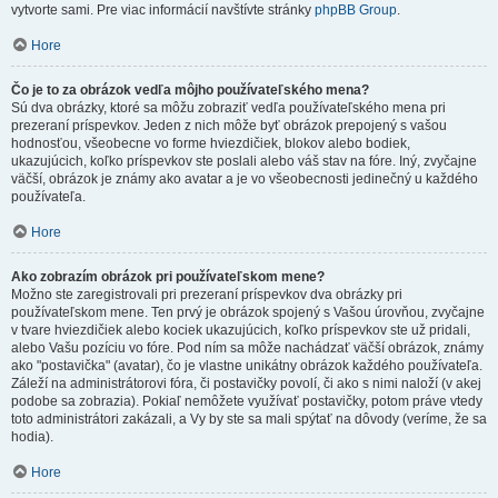
vytvorte sami. Pre viac informácií navštívte stránky
phpBB Group
.
Hore
Čo je to za obrázok vedľa môjho používateľského mena?
Sú dva obrázky, ktoré sa môžu zobraziť vedľa používateľského mena pri
prezeraní príspevkov. Jeden z nich môže byť obrázok prepojený s vašou
hodnosťou, všeobecne vo forme hviezdičiek, blokov alebo bodiek,
ukazujúcich, koľko príspevkov ste poslali alebo váš stav na fóre. Iný, zvyčajne
väčší, obrázok je známy ako avatar a je vo všeobecnosti jedinečný u každého
používateľa.
Hore
Ako zobrazím obrázok pri používateľskom mene?
Možno ste zaregistrovali pri prezeraní príspevkov dva obrázky pri
používateľskom mene. Ten prvý je obrázok spojený s Vašou úrovňou, zvyčajne
v tvare hviezdičiek alebo kociek ukazujúcich, koľko príspevkov ste už pridali,
alebo Vašu pozíciu vo fóre. Pod ním sa môže nachádzať väčší obrázok, známy
ako "postavička" (avatar), čo je vlastne unikátny obrázok každého používateľa.
Záleží na administrátorovi fóra, či postavičky povolí, či ako s nimi naloží (v akej
podobe sa zobrazia). Pokiaľ nemôžete využívať postavičky, potom práve vtedy
toto administrátori zakázali, a Vy by ste sa mali spýtať na dôvody (veríme, že sa
hodia).
Hore