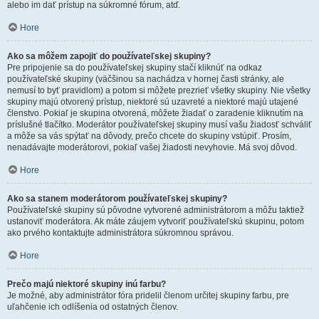
alebo im dať prístup na súkromné fórum, atď.
Hore
Ako sa môžem zapojiť do používateľskej skupiny?
Pre pripojenie sa do používateľskej skupiny stačí kliknúť na odkaz
používateľské skupiny (väčšinou sa nachádza v hornej časti stránky, ale
nemusí to byť pravidlom) a potom si môžete prezrieť všetky skupiny. Nie všetky
skupiny majú otvorený prístup, niektoré sú uzavreté a niektoré majú utajené
členstvo. Pokiaľ je skupina otvorená, môžete žiadať o zaradenie kliknutím na
príslušné tlačítko. Moderátor používateľskej skupiny musí vašu žiadosť schváliť
a môže sa vás spýtať na dôvody, prečo chcete do skupiny vstúpiť. Prosím,
nenadávajte moderátorovi, pokiaľ vašej žiadosti nevyhovie. Má svoj dôvod.
Hore
Ako sa stanem moderátorom používateľskej skupiny?
Používateľské skupiny sú pôvodne vytvorené administrátorom a môžu taktiež
ustanoviť moderátora. Ak máte záujem vytvoriť používateľskú skupinu, potom
ako prvého kontaktujte administrátora súkromnou správou.
Hore
Prečo majú niektoré skupiny inú farbu?
Je možné, aby administrátor fóra pridelil členom určitej skupiny farbu, pre
uľahčenie ich odlíšenia od ostatných členov.