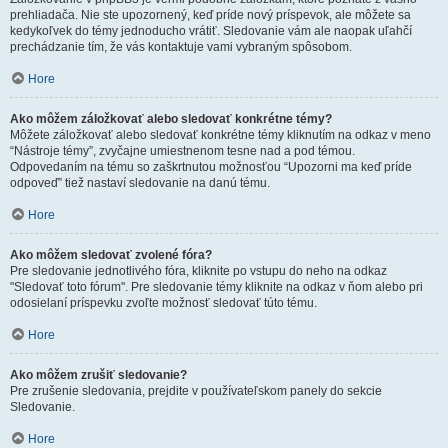
prehliadača. Nie ste upozornený, keď príde nový príspevok, ale môžete sa
kedykoľvek do témy jednoducho vrátiť. Sledovanie vám ale naopak uľahčí
prechádzanie tím, že vás kontaktuje vami vybraným spôsobom.
Hore
Ako môžem záložkovať alebo sledovať konkrétne témy?
Môžete záložkovať alebo sledovať konkrétne témy kliknutím na odkaz v meno
“Nástroje témy”, zvyčajne umiestnenom tesne nad a pod témou.
Odpovedaním na tému so zaškrtnutou možnosťou “Upozorni ma keď príde
odpoveď” tiež nastaví sledovanie na danú tému.
Hore
Ako môžem sledovať zvolené fóra?
Pre sledovanie jednotlivého fóra, kliknite po vstupu do neho na odkaz
"Sledovať toto fórum". Pre sledovanie témy kliknite na odkaz v ňom alebo pri
odosielaní príspevku zvoľte možnosť sledovať túto tému.
Hore
Ako môžem zrušiť sledovanie?
Pre zrušenie sledovania, prejdite v používateľskom panely do sekcie
Sledovanie.
Hore