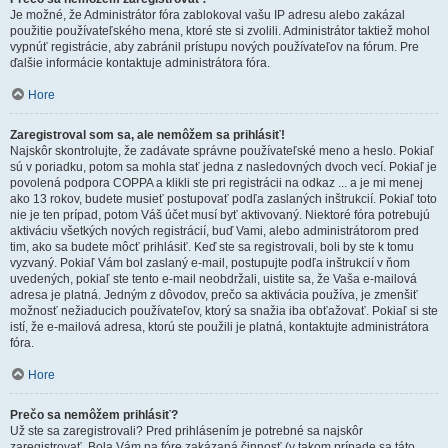
Je možné, že Administrátor fóra zablokoval vašu IP adresu alebo zakázal
použitie používateľského mena, ktoré ste si zvolili. Administrátor taktiež mohol
vypnúť registrácie, aby zabránil prístupu nových používateľov na fórum. Pre
ďalšie informácie kontaktuje administrátora fóra.
Hore
Zaregistroval som sa, ale nemôžem sa prihlásiť!
Najskôr skontrolujte, že zadávate správne používateľské meno a heslo. Pokiaľ
sú v poriadku, potom sa mohla stať jedna z nasledovných dvoch vecí. Pokiaľ je
povolená podpora COPPA a klikli ste pri registrácii na odkaz ... a je mi menej
ako 13 rokov, budete musieť postupovať podľa zaslaných inštrukcií. Pokiaľ toto
nie je ten prípad, potom Váš účet musí byť aktivovaný. Niektoré fóra potrebujú
aktiváciu všetkých nových registrácií, buď Vami, alebo administrátorom pred
tim, ako sa budete môcť prihlásiť. Keď ste sa registrovali, boli by ste k tomu
vyzvaný. Pokiaľ Vám bol zaslaný e-mail, postupujte podľa inštrukcií v ňom
uvedených, pokiaľ ste tento e-mail neobdržali, uistite sa, že Vaša e-mailová
adresa je platná. Jedným z dôvodov, prečo sa aktivácia používa, je zmenšiť
možnosť nežiaducich používateľov, ktorý sa snažia iba obťažovať. Pokiaľ si ste
istí, že e-mailová adresa, ktorú ste použili je platná, kontaktujte administrátora
fóra.
Hore
Prečo sa nemôžem prihlásiť?
Už ste sa zaregistrovali? Pred prihlásením je potrebné sa najskôr
zaregistrovať. Bola Vám na fóre zakázaná činnosť (v takom prípade sa táto