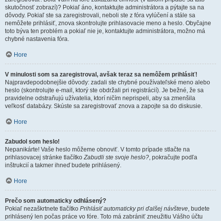
skutočnosť zobrazí)? Pokiaľ áno, kontaktujte administrátora a pýtajte sa na
dôvody. Pokiaľ ste sa zaregistrovali, neboli ste z fóra vylúčení a stále sa
nemôžete prihlásiť, znova skontrolujte prihlasovacie meno a heslo. Obyčajne
toto býva ten problém a pokiaľ nie je, kontaktujte administrátora, možno má
chybné nastavenia fóra.
Hore
V minulosti som sa zaregistroval, avšak teraz sa nemôžem prihlásiť!
Najpravdepodobnejšie dôvody: zadali ste chybné používateľské meno alebo
heslo (skontrolujte e-mail, ktorý ste obdržali pri registrácií). Je bežné, že sa
pravidelne odstraňujú užívatelia, ktorí ničím neprispeli, aby sa zmenšila
veľkosť databázy. Skúste sa zaregistrovať znova a zapojte sa do diskusie.
Hore
Zabudol som heslo!
Nepanikárte! Vaše heslo môžeme obnoviť. V tomto prípade stlačte na
prihlasovacej stránke tlačítko
Zabudli ste svoje heslo?
, pokračujte podľa
inštrukcií a takmer ihneď budete prihlásený.
Hore
Prečo som automaticky odhlásený?
Pokiaľ nezaškrtnete tlačítko
Prihlásiť automaticky pri ďalšej návšteve
, budete
prihlásený len počas práce vo fóre. Toto má zabrániť zneužitiu Vášho účtu