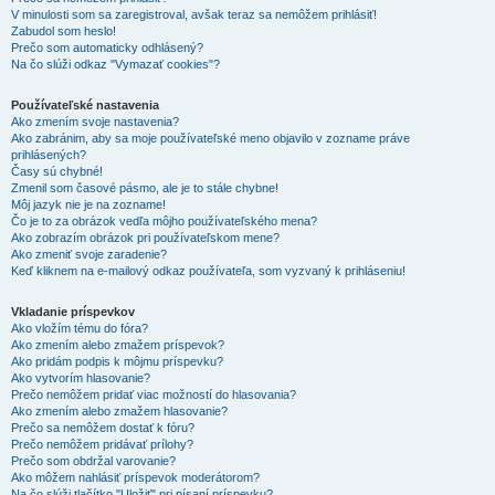
V minulosti som sa zaregistroval, avšak teraz sa nemôžem prihlásiť!
Zabudol som heslo!
Prečo som automaticky odhlásený?
Na čo slúži odkaz "Vymazať cookies"?
Používateľské nastavenia
Ako zmením svoje nastavenia?
Ako zabránim, aby sa moje používateľské meno objavilo v zozname práve
prihlásených?
Časy sú chybné!
Zmenil som časové pásmo, ale je to stále chybne!
Môj jazyk nie je na zozname!
Čo je to za obrázok vedľa môjho používateľského mena?
Ako zobrazím obrázok pri používateľskom mene?
Ako zmeniť svoje zaradenie?
Keď kliknem na e-mailový odkaz používateľa, som vyzvaný k prihláseniu!
Vkladanie príspevkov
Ako vložím tému do fóra?
Ako zmením alebo zmažem príspevok?
Ako pridám podpis k môjmu príspevku?
Ako vytvorím hlasovanie?
Prečo nemôžem pridať viac možností do hlasovania?
Ako zmením alebo zmažem hlasovanie?
Prečo sa nemôžem dostať k fóru?
Prečo nemôžem pridávať prílohy?
Prečo som obdržal varovanie?
Ako môžem nahlásiť príspevok moderátorom?
Na čo slúži tlačítko "Uložiť" pri písaní príspevku?