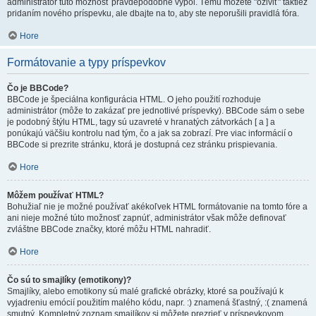
administrátor túto možnosť pravdepodobne vypol. Tému môžete "oživiť" taktiež
pridaním nového príspevku, ale dbajte na to, aby ste neporušili pravidlá fóra.
Hore
Formátovanie a typy príspevkov
Čo je BBCode?
BBCode je špeciálna konfigurácia HTML. O jeho použití rozhoduje
administrátor (môže to zakázať pre jednotlivé príspevky). BBCode sám o sebe
je podobný štýlu HTML, tagy sú uzavreté v hranatých zátvorkách [ a ] a
ponúkajú väčšiu kontrolu nad tým, čo a jak sa zobrazí. Pre viac informácií o
BBCode si prezrite stránku, ktorá je dostupná cez stránku prispievania.
Hore
Môžem používať HTML?
Bohužiaľ nie je možné používať akékoľvek HTML formátovanie na tomto fóre a
ani nieje možné túto možnosť zapnúť, administrátor však môže definovať
zvláštne BBCode značky, ktoré môžu HTML nahradiť.
Hore
Čo sú to smajlíky (emotikony)?
Smajlíky, alebo emotikony sú malé grafické obrázky, ktoré sa používajú k
vyjadreniu emócií použitím malého kódu, napr. :) znamená šťastný, :( znamená
smutný. Kompletný zoznam smajlíkov si môžete prezrieť v príspevkovom