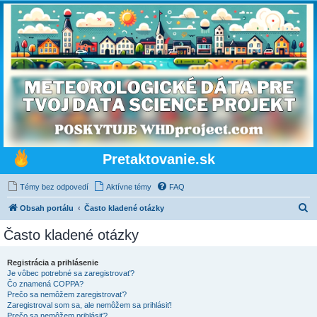
Pretaktovanie.sk
Témy bez odpovedí
Aktívne témy
FAQ
H
Obsah portálu
Často kladené otázky
ľ
Často kladené otázky
a
d
Registrácia a prihlásenie
Je vôbec potrebné sa zaregistrovať?
a
Čo znamená COPPA?
ť
Prečo sa nemôžem zaregistrovať?
Zaregistroval som sa, ale nemôžem sa prihlásiť!
Prečo sa nemôžem prihlásiť?