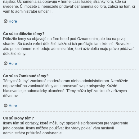
najskôr. Oznámenia sa objavujú v hornej časti každej stránky fóra, kde sú
uvedené. Či môžete či nemôžete pridávať oznámenia do fóra, záleží na tom, či
vám to administrátor umožnil.
Hore
Čo sú to dôležité témy?
Dôležité témy sa objavujú na fóre hneď pod Oznámením, ale iba na prvej
stránke. Sú často veľmi dôležité, takže si ich prečítajte tam, kde sú. Rovnako
ako pri oznámení rozhoduje administrátor, ktorí užívatelia majú právo pridávať
dôležité témy.
Hore
Čo sú to Zamknuté témy?
Témy môžu byť zamknuté moderátorom alebo administrátorom. Nemôžete
odpovedať na zamknuté témy ani upravovať svoje príspevky. Každé
hlasovanie je automaticky ukončené. Témy môžu byť zamknuté z rôznych
dôvodov.
Hore
Čo sú ikony tém?
Ikony tém sú obrázky, ktoré môžu byť spojené s príspevkom pre vyjadrenie
jeho obsahu. Ikony môžete používať iba vtedy pokiaľ vám nastavil
administrátor príslušné oprávnenie.