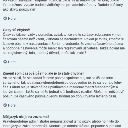
Vo Vašom nastavení nájdete možnosť
Skryť Vašu prítomnosť vo fóre
, pokiaľ
túto možnosť
zvolíte
budete viditeľný len pre administrátorov. Budete počítaný
ako skrytý používateľ.
Hore
Časy sú chybné!
Časy sú takmer vždy v poriadku, avšak to, čo vidíte sú časy zobrazené v inom
časovom pásme než v tom, v ktorom sa nachádzate. Pokiaľ je to tak, zmeňte si
časové pásmo v nastaveniach. Berte na vedomie, že zmenu časového pásma
a podobné nastavenia môžu meniť len registrovaní užívatelia. Takže pokiaľ nie
ste registrovaný, toto je dobrý dôvod, prečo tak urobiť!
Hore
Zmenil som časové pásmo, ale je to stále chybne!
Ak ste si istí, že ste zadali časové pásmo správne a aj tak sa líši od toho
správneho, tak tou najpravdepodobnejšou odpoveďou je, že sa jedná o letný
čas. Fórum nie je stavané na uplatňovanie rozdielov medzi štandardným a
letným časom, takže sa môže jednať o 1 hodinový rozdiel. Riešením môže byť
posunutie časového pásma o jednu hodinu po dobu trvania letného času.
Hore
Môj jazyk nie je na zozname!
Pravdepodobne administrátor nenainštaloval tento jazyk, alebo ho nikto do
tohto jazyka zatiaľ nepreložil. Kontaktujte administrátora, prípadne si preklad