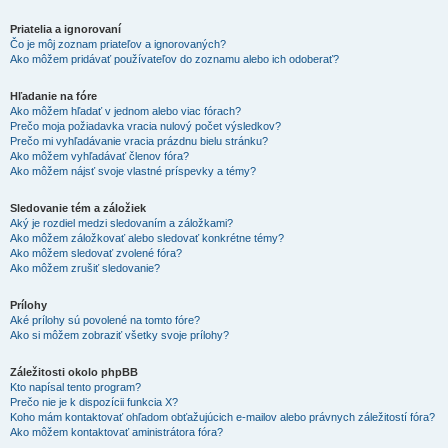
Priatelia a ignorovaní
Čo je môj zoznam priateľov a ignorovaných?
Ako môžem pridávať používateľov do zoznamu alebo ich odoberať?
Hľadanie na fóre
Ako môžem hľadať v jednom alebo viac fórach?
Prečo moja požiadavka vracia nulový počet výsledkov?
Prečo mi vyhľadávanie vracia prázdnu bielu stránku?
Ako môžem vyhľadávať členov fóra?
Ako môžem nájsť svoje vlastné príspevky a témy?
Sledovanie tém a záložiek
Aký je rozdiel medzi sledovaním a záložkami?
Ako môžem záložkovať alebo sledovať konkrétne témy?
Ako môžem sledovať zvolené fóra?
Ako môžem zrušiť sledovanie?
Prílohy
Aké prílohy sú povolené na tomto fóre?
Ako si môžem zobraziť všetky svoje prílohy?
Záležitosti okolo phpBB
Kto napísal tento program?
Prečo nie je k dispozícii funkcia X?
Koho mám kontaktovať ohľadom obťažujúcich e-mailov alebo právnych záležitostí fóra?
Ako môžem kontaktovať aministrátora fóra?