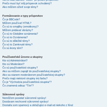
Prečo musí byť môj príspevok schválený?
Ako môžem oživiť svoje témy?
Formátovanie a typy príspevkov
Čo je BBCode?
Môžem používať HTML?
Čo sú to smajlíky (emotikony)?
Môžem pridávať obrázky?
Čo sú to Globálne oznámenia?
Čo sú to Oznámenia?
Čo sú to dôležité témy?
Čo sú to Zamknuté témy?
Čo sú ikony tém?
Používateľské úrovne a skupiny
Kto sú Administrátori?
Kto sú Moderátori?
Čo sú používateľské skupiny?
Ako sa môžem zapojiť do používateľskej skupiny?
Ako sa stanem moderátorom používateľskej skupiny?
Prečo majú niektoré skupiny inú farbu?
Čo je "Východzia používateľská skupina"?
Čo znamená odkaz "Tím"?
Súkromné správy
Nemôžem posielať súkromné správy!
Dostávam nechcené súkromné správy!
Dostal/a som spamový a obťažujúci e-mail od niekoho z fóra!