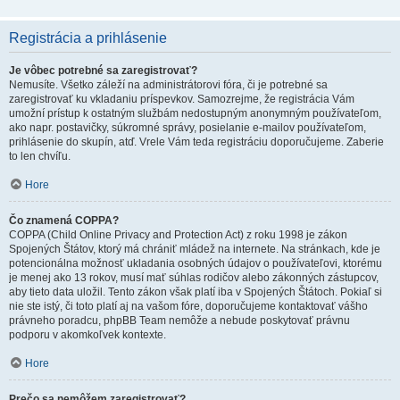
Registrácia a prihlásenie
Je vôbec potrebné sa zaregistrovať?
Nemusíte. Všetko záleží na administrátorovi fóra, či je potrebné sa
zaregistrovať ku vkladaniu príspevkov. Samozrejme, že registrácia Vám
umožní prístup k ostatným službám nedostupným anonymným používateľom,
ako napr. postavičky, súkromné správy, posielanie e-mailov používateľom,
prihlásenie do skupín, atď. Vrele Vám teda registráciu doporučujeme. Zaberie
to len chvíľu.
Hore
Čo znamená COPPA?
COPPA (Child Online Privacy and Protection Act) z roku 1998 je zákon
Spojených Štátov, ktorý má chrániť mládež na internete. Na stránkach, kde je
potencionálna možnosť ukladania osobných údajov o používateľovi, ktorému
je menej ako 13 rokov, musí mať súhlas rodičov alebo zákonných zástupcov,
aby tieto data uložil. Tento zákon však platí iba v Spojených Štátoch. Pokiaľ si
nie ste istý, či toto platí aj na vašom fóre, doporučujeme kontaktovať vášho
právneho poradcu, phpBB Team nemôže a nebude poskytovať právnu
podporu v akomkoľvek kontexte.
Hore
Prečo sa nemôžem zaregistrovať?