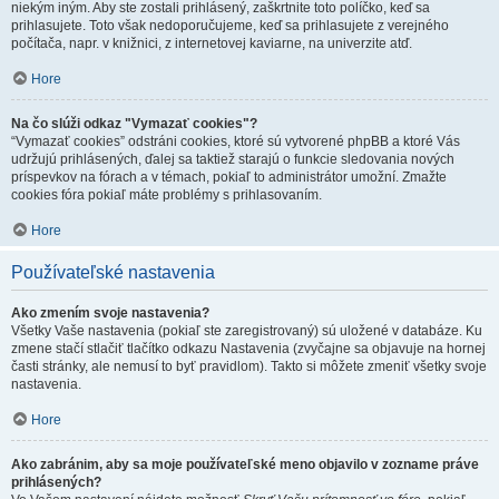
niekým iným. Aby ste zostali prihlásený, zaškrtnite toto políčko, keď sa
prihlasujete. Toto však nedoporučujeme, keď sa prihlasujete z verejného
počítača, napr. v knižnici, z internetovej kaviarne, na univerzite atď.
Hore
Na čo slúži odkaz "Vymazať cookies"?
“Vymazať cookies” odstráni cookies, ktoré sú vytvorené phpBB a ktoré Vás
udržujú prihlásených, ďalej sa taktiež starajú o funkcie sledovania nových
príspevkov na fórach a v témach, pokiaľ to administrátor umožní. Zmažte
cookies fóra pokiaľ máte problémy s prihlasovaním.
Hore
Používateľské nastavenia
Ako zmením svoje nastavenia?
Všetky Vaše nastavenia (pokiaľ ste zaregistrovaný) sú uložené v databáze. Ku
zmene stačí stlačiť tlačítko odkazu Nastavenia (zvyčajne sa objavuje na hornej
časti stránky, ale nemusí to byť pravidlom). Takto si môžete zmeniť všetky svoje
nastavenia.
Hore
Ako zabránim, aby sa moje používateľské meno objavilo v zozname práve
prihlásených?