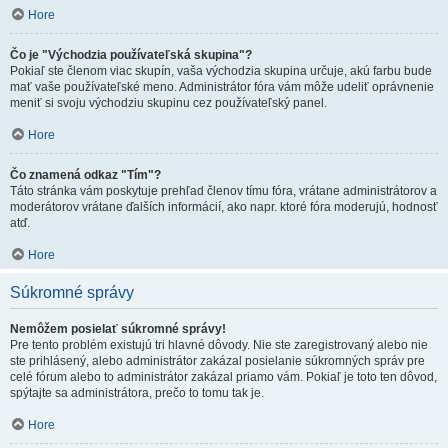
Hore
Čo je "Východzia používateľská skupina"?
Pokiaľ ste členom viac skupín, vaša východzia skupina určuje, akú farbu bude
mať vaše používateľské meno. Administrátor fóra vám môže udeliť oprávnenie
meniť si svoju východziu skupinu cez používateľský panel.
Hore
Čo znamená odkaz "Tím"?
Táto stránka vám poskytuje prehľad členov tímu fóra, vrátane administrátorov a
moderátorov vrátane ďalších informácií, ako napr. ktoré fóra moderujú, hodnosť
atď.
Hore
Súkromné správy
Nemôžem posielať súkromné správy!
Pre tento problém existujú tri hlavné dôvody. Nie ste zaregistrovaný alebo nie
ste prihlásený, alebo administrátor zakázal posielanie súkromných správ pre
celé fórum alebo to administrátor zakázal priamo vám. Pokiaľ je toto ten dôvod,
spýtajte sa administrátora, prečo to tomu tak je.
Hore