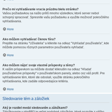
Prečo mi vyhľadávanie vracia prázdnu bielu stránku?
Vašou požiadavkou sa našlo príliš mnoho výsledkov, ktoré server nebol
schopný spracovať. Spresnite vašu požiadavku a využite možnosť pokročilého
vyhľadávania.
Hore
Ako môžem vyhľadávať členov fóra?
Prejdite na stránku "Užívatelia" a kliknite na odkaz "Vyhľadať používateľa", kde
môžete pomocou rôznych parametrov používateľa vyhľadať.
Hore
Ako môžem nájsť svoje vlastné príspevky a témy?
K vaším príspevkom sa môžete dostať kliknutím na odkaz "Hľadať
používateľove príspevky" v používateľskom panely, alebo cez váš profil. Pre
vyhľadávanie tém, ktoré ste odoslali, využite stránku pokročilého
vyhľadávania, kde zadáte odpovedajúce kritéria.
Hore
Sledovanie tém a záložiek
Aký je rozdiel medzi sledovaním a záložkami?
Záložkovanie v phpBB3 je veľmi podobné záložkám, ktoré poznáte z vášho