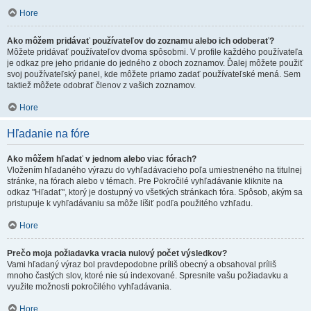
Hore
Ako môžem pridávať používateľov do zoznamu alebo ich odoberať?
Môžete pridávať používateľov dvoma spôsobmi. V profile každého používateľa
je odkaz pre jeho pridanie do jedného z oboch zoznamov. Ďalej môžete použiť
svoj používateľský panel, kde môžete priamo zadať používateľské mená. Sem
taktiež môžete odobrať členov z vašich zoznamov.
Hore
Hľadanie na fóre
Ako môžem hľadať v jednom alebo viac fórach?
Vložením hľadaného výrazu do vyhľadávacieho poľa umiestneného na titulnej
stránke, na fórach alebo v témach. Pre Pokročilé vyhľadávanie kliknite na
odkaz "Hľadať", ktorý je dostupný vo všetkých stránkach fóra. Spôsob, akým sa
pristupuje k vyhľadávaniu sa môže líšiť podľa použitého vzhľadu.
Hore
Prečo moja požiadavka vracia nulový počet výsledkov?
Vami hľadaný výraz bol pravdepodobne príliš obecný a obsahoval príliš
mnoho častých slov, ktoré nie sú indexované. Spresnite vašu požiadavku a
využite možnosti pokročilého vyhľadávania.
Hore