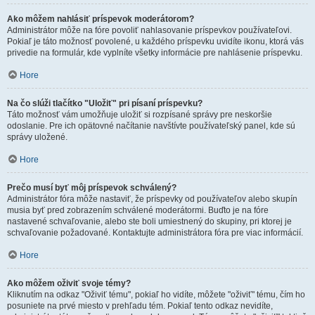
Ako môžem nahlásiť príspevok moderátorom?
Administrátor môže na fóre povoliť nahlasovanie príspevkov používateľovi.
Pokiaľ je táto možnosť povolené, u každého príspevku uvidíte ikonu, ktorá vás
privedie na formulár, kde vyplníte všetky informácie pre nahlásenie príspevku.
Hore
Na čo slúži tlačítko "Uložiť" pri písaní príspevku?
Táto možnosť vám umožňuje uložiť si rozpísané správy pre neskoršie
odoslanie. Pre ich opätovné načítanie navštívte používateľský panel, kde sú
správy uložené.
Hore
Prečo musí byť môj príspevok schválený?
Administrátor fóra môže nastaviť, že príspevky od používateľov alebo skupín
musia byť pred zobrazením schválené moderátormi. Buďto je na fóre
nastavené schvaľovanie, alebo ste boli umiestnený do skupiny, pri ktorej je
schvaľovanie požadované. Kontaktujte administrátora fóra pre viac informácií.
Hore
Ako môžem oživiť svoje témy?
Kliknutím na odkaz "Oživiť tému", pokiaľ ho vidíte, môžete "oživiť" tému, čím ho
posuniete na prvé miesto v prehľadu tém. Pokiaľ tento odkaz nevidíte,