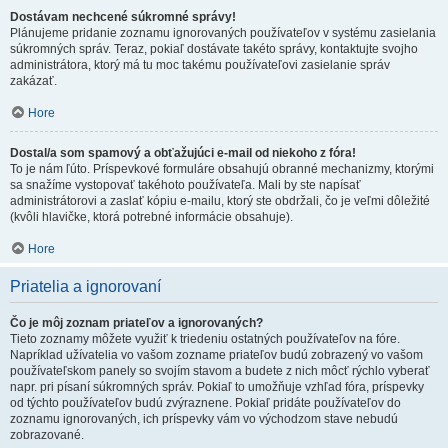
Dostávam nechcené súkromné správy!
Plánujeme pridanie zoznamu ignorovaných používateľov v systému zasielania
súkromných správ. Teraz, pokiaľ dostávate takéto správy, kontaktujte svojho
administrátora, ktorý má tu moc takému používateľovi zasielanie správ
zakázať.
Hore
Dostal/a som spamový a obťažujúci e-mail od niekoho z fóra!
To je nám ľúto. Príspevkové formuláre obsahujú obranné mechanizmy, ktorými
sa snažíme vystopovať takéhoto používateľa. Mali by ste napísať
administrátorovi a zaslať kópiu e-mailu, ktorý ste obdržali, čo je veľmi dôležité
(kvôli hlavičke, ktorá potrebné informácie obsahuje).
Hore
Priatelia a ignorovaní
Čo je môj zoznam priateľov a ignorovaných?
Tieto zoznamy môžete využiť k triedeniu ostatných používateľov na fóre.
Napríklad užívatelia vo vašom zozname priateľov budú zobrazený vo vašom
používateľskom panely so svojím stavom a budete z nich môcť rýchlo vyberať
napr. pri písaní súkromných správ. Pokiaľ to umožňuje vzhľad fóra, príspevky
od týchto používateľov budú zvýraznene. Pokiaľ pridáte používateľov do
zoznamu ignorovaných, ich príspevky vám vo východzom stave nebudú
zobrazované.