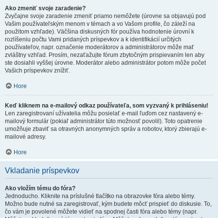
Ako zmeniť svoje zaradenie?
Zvyčajne svoje zaradenie zmeniť priamo nemôžete (úrovne sa objavujú pod
Vašim používateľským menom v témach a vo Vašom profile, čo záleží na
použitom vzhľade). Väčšina diskusných fór používa hodnotenie úrovní k
rozlíšeniu počtu Vami pridaných príspevkov a k identifikácií určitých
používateľov, napr. označenie moderátorov a administrátorov môže mať
zvláštny vzhľad. Prosím, nezaťažujte fórum zbytočným prispievaním len aby
ste dosiahli vyššej úrovne. Moderátor alebo administrátor potom môže počet
Vašich príspevkov znížiť.
Hore
Keď kliknem na e-mailový odkaz používateľa, som vyzvaný k prihláseniu!
Len zaregistrovaní užívatelia môžu posielať e-mail ľuďom cez nastavený e-
mailový formulár (pokiaľ administrátor túto možnosť povolil). Toto opatrenie
umožňuje zbaviť sa otravných anonymných správ a robotov, ktorý zbierajú e-
mailové adresy.
Hore
Vkladanie príspevkov
Ako vložím tému do fóra?
Jednoducho. Kliknite na príslušné tlačítko na obrazovke fóra alebo témy.
Možno bude nutné sa zaregistrovať, kým budete môcť prispieť do diskusie. To,
čo vám je povolené môžete vidieť na spodnej časti fóra alebo témy (napr.