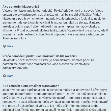
Ako vytvorím hlasovanie?
Vytvorenie hlasovania je jednoduché. Pokiaľ pridáte nový príspevok (alebo
upravujete prví príspevok, pokiaľ môžete) mali by ste vidieť tlačítko Pridať
hlasovanie pod hlavným oknom na pridávanie príspevkov (pokiaľ to nevidíte,
zrejme nemáte oprávnenie vytvárať hlasovania). Mali by ste zadať názov
ankety a potom aspoň dve možnosti (nastavte napísaním názov otázky a
kliknite na Pridať odpoveď. Môžete taktiež pridať časový limit pre anketu, kde 0
znamená neobmedzenú voľbu. Počet odpovedí, ktoré môžete zadať, určuje
Administrátor fóra.
Hore
Prečo nemôžem pridať viac možností do hlasovania?
Maximálny počet možností nastavuje Administrátor. Ak máte pocit, že
potrebujete pridať viac možností pre vaše hlasovanie, kontaktujte
administrátora fóra.
Hore
Ako zmením alebo zmažem hlasovanie?
Je to rovnako ako s príspevkami, hlasovania môžu byť upravované pôvodným
autorom, moderátorom alebo administrátorom. Upraviť ho môžete kliknutím na
prvý príspevok v téme (toto je vždy s hlasovaním spojené). Pokiaľ nikto zatiaľ
nehlasoval, pokiaľ užívatelia môžu vymazať alebo zmeniť položku v hlasovaní,
v prípade už uskutočnenej voľby to tak môže učiniť len moderátor alebo
administrátor. Týmto opatrením sa snažíme zabrániť manipulácii s výsledkami