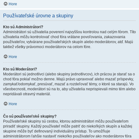
Hore
Používateľské úrovne a skupiny
Kto sú Administrátori?
Administrátori sú užívatelia poverení najvyššou kontrolou nad celým fórom. Títo
užívatelia môžu kontrolovať chod fóra vrátane povoľovania, zakazovania
používateľov, vytvárane používateľských skupín alebo moderátorov, atď. Majú
taktiež všetky právomoci moderátorov na celom fóre.
Hore
Kto sú Moderátori?
Moderátori sú jednotlivci (alebo skupiny jednotlivcov), ich prácou je starať sa o
chod fóra pokiaľ možno denne. Majú právo upravovať alebo mazať príspevky,
zamykať/odomykať, presúvať, mazať a rozdeľovať témy, o ktoré sa starajú. Vo
všeobecnosti, moderátori sú na to, aby užívatelia neprispievali mimo tém alebo
nepridávali otravný materiál.
Hore
Čo sú používateľské skupiny?
Používateľské skupiny sú cestou, ktorou administrátori môžu používateľom
priradiť skupiny. Každý používateľ môže patriť do niekoľkých skupín a každej
skupine môže byť definovaný individuálny prístup. To umožňuje
administrátorom ľahšie nastaviť niekoľko používateľov ako moderátorov fóra