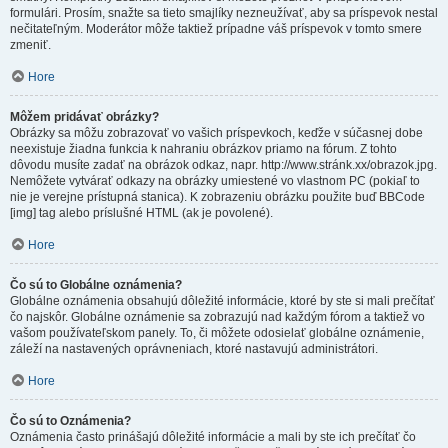
formulári. Prosím, snažte sa tieto smajlíky nezneužívať, aby sa príspevok nestal
nečitateľným. Moderátor môže taktiež prípadne váš príspevok v tomto smere
zmeniť.
Hore
Môžem pridávať obrázky?
Obrázky sa môžu zobrazovať vo vašich príspevkoch, keďže v súčasnej dobe
neexistuje žiadna funkcia k nahraniu obrázkov priamo na fórum. Z tohto
dôvodu musíte zadať na obrázok odkaz, napr. http://www.stránk.xx/obrazok.jpg.
Nemôžete vytvárať odkazy na obrázky umiestené vo vlastnom PC (pokiaľ to
nie je verejne prístupná stanica). K zobrazeniu obrázku použite buď BBCode
[img] tag alebo príslušné HTML (ak je povolené).
Hore
Čo sú to Globálne oznámenia?
Globálne oznámenia obsahujú dôležité informácie, ktoré by ste si mali prečítať
čo najskôr. Globálne oznámenie sa zobrazujú nad každým fórom a taktiež vo
vašom používateľskom panely. To, či môžete odosielať globálne oznámenie,
záleží na nastavených oprávneniach, ktoré nastavujú administrátori.
Hore
Čo sú to Oznámenia?
Oznámenia často prinášajú dôležité informácie a mali by ste ich prečítať čo