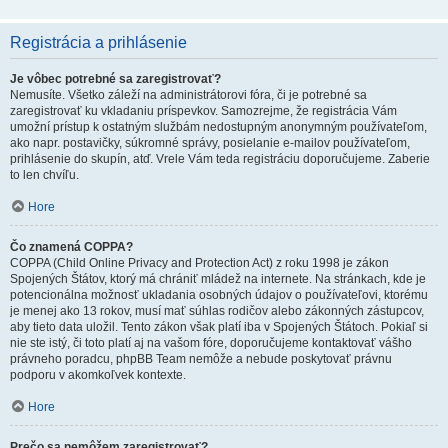
Registrácia a prihlásenie
Je vôbec potrebné sa zaregistrovať?
Nemusíte. Všetko záleží na administrátorovi fóra, či je potrebné sa
zaregistrovať ku vkladaniu príspevkov. Samozrejme, že registrácia Vám
umožní prístup k ostatným službám nedostupným anonymným používateľom,
ako napr. postavičky, súkromné správy, posielanie e-mailov používateľom,
prihlásenie do skupín, atď. Vrele Vám teda registráciu doporučujeme. Zaberie
to len chvíľu.
Hore
Čo znamená COPPA?
COPPA (Child Online Privacy and Protection Act) z roku 1998 je zákon
Spojených Štátov, ktorý má chrániť mládež na internete. Na stránkach, kde je
potencionálna možnosť ukladania osobných údajov o používateľovi, ktorému
je menej ako 13 rokov, musí mať súhlas rodičov alebo zákonných zástupcov,
aby tieto data uložil. Tento zákon však platí iba v Spojených Štátoch. Pokiaľ si
nie ste istý, či toto platí aj na vašom fóre, doporučujeme kontaktovať vášho
právneho poradcu, phpBB Team nemôže a nebude poskytovať právnu
podporu v akomkoľvek kontexte.
Hore
Prečo sa nemôžem zaregistrovať?