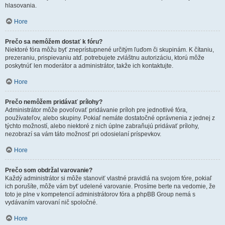
hlasovania.
Hore
Prečo sa nemôžem dostať k fóru?
Niektoré fóra môžu byť zneprístupnené určitým ľuďom či skupinám. K čítaniu,
prezeraniu, prispievaniu atď. potrebujete zvláštnu autorizáciu, ktorú môže
poskytnúť len moderátor a administrátor, takže ich kontaktujte.
Hore
Prečo nemôžem pridávať prílohy?
Administrátor môže povoľovať pridávanie príloh pre jednotlivé fóra,
používateľov, alebo skupiny. Pokiaľ nemáte dostatočné oprávnenia z jednej z
týchto možností, alebo niektoré z nich úplne zabraňujú pridávať prílohy,
nezobrazí sa vám táto možnosť pri odosielaní príspevkov.
Hore
Prečo som obdržal varovanie?
Každý administrátor si môže stanoviť vlastné pravidlá na svojom fóre, pokiaľ
ich porušíte, môže vám byť udelené varovanie. Prosíme berte na vedomie, že
toto je plne v kompetencií administrátorov fóra a phpBB Group nemá s
vydávaním varovaní nič spoločné.
Hore