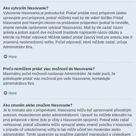
Ako vytvorím hlasovanie?
Vytvorenie hlasovania je jednoduché. Pokiaľ pridáte nový príspevok (alebo
upravujete prví príspevok, pokiaľ môžete) mali by ste vidieť tlačítko Pridať
hlasovanie pod hlavným oknom na pridávanie príspevkov (pokiaľ to nevidíte,
zrejme nemáte oprávnenie vytvárať hlasovania). Mali by ste zadať názov
ankety a potom aspoň dve možnosti (nastavte napísaním názov otázky a
kliknite na Pridať odpoveď. Môžete taktiež pridať časový limit pre anketu, kde 0
znamená neobmedzenú voľbu. Počet odpovedí, ktoré môžete zadať, určuje
Administrátor fóra.
Hore
Prečo nemôžem pridať viac možností do hlasovania?
Maximálny počet možností nastavuje Administrátor. Ak máte pocit, že
potrebujete pridať viac možností pre vaše hlasovanie, kontaktujte
administrátora fóra.
Hore
Ako zmením alebo zmažem hlasovanie?
Je to rovnako ako s príspevkami, hlasovania môžu byť upravované pôvodným
autorom, moderátorom alebo administrátorom. Upraviť ho môžete kliknutím na
prvý príspevok v téme (toto je vždy s hlasovaním spojené). Pokiaľ nikto zatiaľ
nehlasoval, pokiaľ užívatelia môžu vymazať alebo zmeniť položku v hlasovaní,
v prípade už uskutočnenej voľby to tak môže učiniť len moderátor alebo
administrátor. Týmto opatrením sa snažíme zabrániť manipulácii s výsledkami