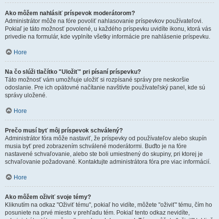
Ako môžem nahlásiť príspevok moderátorom?
Administrátor môže na fóre povoliť nahlasovanie príspevkov používateľovi.
Pokiaľ je táto možnosť povolené, u každého príspevku uvidíte ikonu, ktorá vás
privedie na formulár, kde vyplníte všetky informácie pre nahlásenie príspevku.
Hore
Na čo slúži tlačítko "Uložiť" pri písaní príspevku?
Táto možnosť vám umožňuje uložiť si rozpísané správy pre neskoršie
odoslanie. Pre ich opätovné načítanie navštívte používateľský panel, kde sú
správy uložené.
Hore
Prečo musí byť môj príspevok schválený?
Administrátor fóra môže nastaviť, že príspevky od používateľov alebo skupín
musia byť pred zobrazením schválené moderátormi. Buďto je na fóre
nastavené schvaľovanie, alebo ste boli umiestnený do skupiny, pri ktorej je
schvaľovanie požadované. Kontaktujte administrátora fóra pre viac informácií.
Hore
Ako môžem oživiť svoje témy?
Kliknutím na odkaz "Oživiť tému", pokiaľ ho vidíte, môžete "oživiť" tému, čím ho
posuniete na prvé miesto v prehľadu tém. Pokiaľ tento odkaz nevidíte,