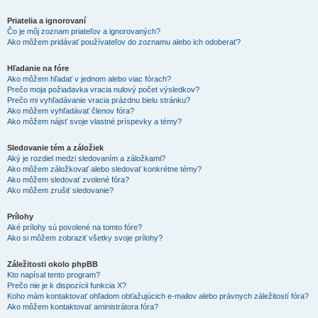
Priatelia a ignorovaní
Čo je môj zoznam priateľov a ignorovaných?
Ako môžem pridávať používateľov do zoznamu alebo ich odoberať?
Hľadanie na fóre
Ako môžem hľadať v jednom alebo viac fórach?
Prečo moja požiadavka vracia nulový počet výsledkov?
Prečo mi vyhľadávanie vracia prázdnu bielu stránku?
Ako môžem vyhľadávať členov fóra?
Ako môžem nájsť svoje vlastné príspevky a témy?
Sledovanie tém a záložiek
Aký je rozdiel medzi sledovaním a záložkami?
Ako môžem záložkovať alebo sledovať konkrétne témy?
Ako môžem sledovať zvolené fóra?
Ako môžem zrušiť sledovanie?
Prílohy
Aké prílohy sú povolené na tomto fóre?
Ako si môžem zobraziť všetky svoje prílohy?
Záležitosti okolo phpBB
Kto napísal tento program?
Prečo nie je k dispozícii funkcia X?
Koho mám kontaktovať ohľadom obťažujúcich e-mailov alebo právnych záležitostí fóra?
Ako môžem kontaktovať aministrátora fóra?