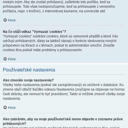
niekým iným. Aby ste zostali prihlásený, zaškrtnite toto políčko, keď sa
prihlasujete. Toto však nedoporučujeme, keď sa prihlasujete z verejného
počítača, napr. v knižnici, z internetovej kaviarne, na univerzite atď.
Hore
Na čo slúži odkaz "Vymazať cookies"?
“Vymazať cookies” odstráni cookies, ktoré sú vytvorené phpBB a ktoré Vás
udržujú prihlásených, ďalej sa taktiež starajú o funkcie sledovania nových
príspevkov na fórach a v témach, pokiaľ to administrátor umožní. Zmažte
cookies fóra pokiaľ máte problémy s prihlasovaním.
Hore
Používateľské nastavenia
Ako zmením svoje nastavenia?
Všetky Vaše nastavenia (pokiaľ ste zaregistrovaný) sú uložené v databáze. Ku
zmene stačí stlačiť tlačítko odkazu Nastavenia (zvyčajne sa objavuje na hornej
časti stránky, ale nemusí to byť pravidlom). Takto si môžete zmeniť všetky svoje
nastavenia.
Hore
Ako zabránim, aby sa moje používateľské meno objavilo v zozname práve
prihlásených?