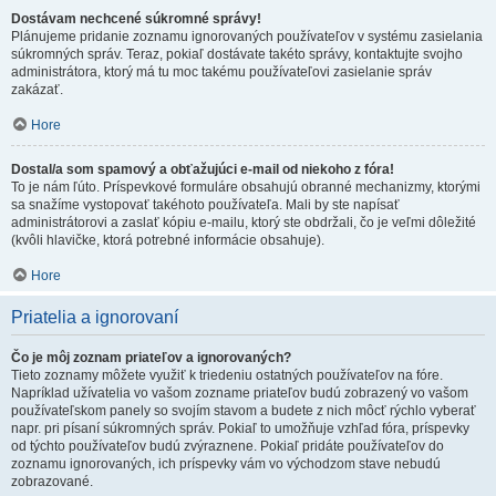
Dostávam nechcené súkromné správy!
Plánujeme pridanie zoznamu ignorovaných používateľov v systému zasielania
súkromných správ. Teraz, pokiaľ dostávate takéto správy, kontaktujte svojho
administrátora, ktorý má tu moc takému používateľovi zasielanie správ
zakázať.
Hore
Dostal/a som spamový a obťažujúci e-mail od niekoho z fóra!
To je nám ľúto. Príspevkové formuláre obsahujú obranné mechanizmy, ktorými
sa snažíme vystopovať takéhoto používateľa. Mali by ste napísať
administrátorovi a zaslať kópiu e-mailu, ktorý ste obdržali, čo je veľmi dôležité
(kvôli hlavičke, ktorá potrebné informácie obsahuje).
Hore
Priatelia a ignorovaní
Čo je môj zoznam priateľov a ignorovaných?
Tieto zoznamy môžete využiť k triedeniu ostatných používateľov na fóre.
Napríklad užívatelia vo vašom zozname priateľov budú zobrazený vo vašom
používateľskom panely so svojím stavom a budete z nich môcť rýchlo vyberať
napr. pri písaní súkromných správ. Pokiaľ to umožňuje vzhľad fóra, príspevky
od týchto používateľov budú zvýraznene. Pokiaľ pridáte používateľov do
zoznamu ignorovaných, ich príspevky vám vo východzom stave nebudú
zobrazované.