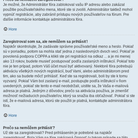
Je možné, že Administrátor fóra zablokoval vašu IP adresu alebo zakázal
použitie používateľského mena, ktoré ste si zvolili. Administrátor taktiež mohol
vypnúť registrácie, aby zabránil prístupu nových používateľov na fórum. Pre
ďalšie informácie kontaktuje administrátora fóra.
Hore
Zaregistroval som sa, ale nemôžem sa prihlásiť!
Najskôr skontrolujte, že zadávate správne používateľské meno a heslo. Pokiaľ
sú v poriadku, potom sa mohla stať jedna z nasledovných dvoch vecí. Pokiaľ je
povolená podpora COPPA a klikli ste pri registrácii na odkaz ... a je mi menej
ako 13 rokov, budete musieť postupovať podľa zaslaných inštrukcií. Pokiaľ toto
nie je ten prípad, potom Váš účet musí byť aktivovaný. Niektoré fóra potrebujú
aktiváciu všetkých nových registrácií, buď Vami, alebo administrátorom pred
tim, ako sa budete môcť prihlásiť. Keď ste sa registrovali, boli by ste k tomu
vyzvaný. Pokiaľ Vám bol zaslaný e-mail, postupujte podľa inštrukcií v ňom
uvedených, pokiaľ ste tento e-mail neobdržali, uistite sa, že Vaša e-mailová
adresa je platná. Jedným z dôvodov, prečo sa aktivácia používa, je zmenšiť
možnosť nežiaducich používateľov, ktorý sa snažia iba obťažovať. Pokiaľ si ste
istí, že e-mailová adresa, ktorú ste použili je platná, kontaktujte administrátora
fóra.
Hore
Prečo sa nemôžem prihlásiť?
Už ste sa zaregistrovali? Pred prihlásením je potrebné sa najskôr
zaregistrovať. Bola Vám na fóre zakázaná činnosť (v takom prípade sa táto