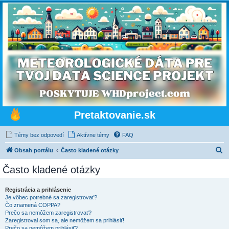
Pretaktovanie.sk
Témy bez odpovedí
Aktívne témy
FAQ
H
Obsah portálu
Často kladené otázky
ľ
Často kladené otázky
a
d
Registrácia a prihlásenie
Je vôbec potrebné sa zaregistrovať?
a
Čo znamená COPPA?
ť
Prečo sa nemôžem zaregistrovať?
Zaregistroval som sa, ale nemôžem sa prihlásiť!
Prečo sa nemôžem prihlásiť?