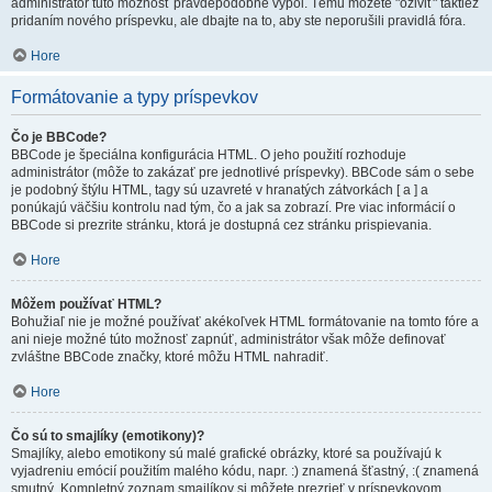
administrátor túto možnosť pravdepodobne vypol. Tému môžete "oživiť" taktiež
pridaním nového príspevku, ale dbajte na to, aby ste neporušili pravidlá fóra.
Hore
Formátovanie a typy príspevkov
Čo je BBCode?
BBCode je špeciálna konfigurácia HTML. O jeho použití rozhoduje
administrátor (môže to zakázať pre jednotlivé príspevky). BBCode sám o sebe
je podobný štýlu HTML, tagy sú uzavreté v hranatých zátvorkách [ a ] a
ponúkajú väčšiu kontrolu nad tým, čo a jak sa zobrazí. Pre viac informácií o
BBCode si prezrite stránku, ktorá je dostupná cez stránku prispievania.
Hore
Môžem používať HTML?
Bohužiaľ nie je možné používať akékoľvek HTML formátovanie na tomto fóre a
ani nieje možné túto možnosť zapnúť, administrátor však môže definovať
zvláštne BBCode značky, ktoré môžu HTML nahradiť.
Hore
Čo sú to smajlíky (emotikony)?
Smajlíky, alebo emotikony sú malé grafické obrázky, ktoré sa používajú k
vyjadreniu emócií použitím malého kódu, napr. :) znamená šťastný, :( znamená
smutný. Kompletný zoznam smajlíkov si môžete prezrieť v príspevkovom