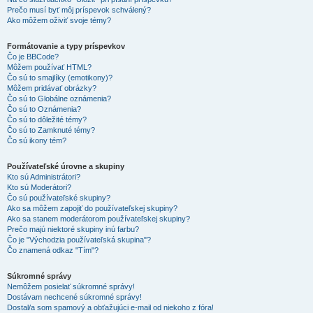
Prečo musí byť môj príspevok schválený?
Ako môžem oživiť svoje témy?
Formátovanie a typy príspevkov
Čo je BBCode?
Môžem používať HTML?
Čo sú to smajlíky (emotikony)?
Môžem pridávať obrázky?
Čo sú to Globálne oznámenia?
Čo sú to Oznámenia?
Čo sú to dôležité témy?
Čo sú to Zamknuté témy?
Čo sú ikony tém?
Používateľské úrovne a skupiny
Kto sú Administrátori?
Kto sú Moderátori?
Čo sú používateľské skupiny?
Ako sa môžem zapojiť do používateľskej skupiny?
Ako sa stanem moderátorom používateľskej skupiny?
Prečo majú niektoré skupiny inú farbu?
Čo je "Východzia používateľská skupina"?
Čo znamená odkaz "Tím"?
Súkromné správy
Nemôžem posielať súkromné správy!
Dostávam nechcené súkromné správy!
Dostal/a som spamový a obťažujúci e-mail od niekoho z fóra!