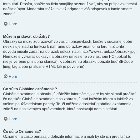
formulári. Prosím, snažte sa tieto smajlíky nezneužívať, aby sa príspevok nestal
nečitateľným. Moderátor môže taktiež prípadne váš príspevok v tomto smere
zmeniť.
Hore
Môžem pridávať obrázky?
Obrázky sa môžu zobrazovať vo vašich príspevkoch, keďže v súčasnej dobe
neexistuje žiadna funkcia k nahraniu obrázkov priamo na fórum. Z tohto
dôvodu musíte zadať na obrázok odkaz, napr. http://www.stránk.xx/obrazok.jpg.
Nemôžete vytvárať odkazy na obrázky umiestené vo vlastnom PC (pokiaľ to
nie je verejne prístupná stanica). K zobrazeniu obrázku použite buď BBCode
[img] tag alebo príslušné HTML (ak je povolené).
Hore
Čo sú to Globálne oznámenia?
Globálne oznámenia obsahujú dôležité informácie, ktoré by ste si mali prečítať
čo najskôr. Globálne oznámenie sa zobrazujú nad každým fórom a taktiež vo
vašom používateľskom panely. To, či môžete odosielať globálne oznámenie,
záleží na nastavených oprávneniach, ktoré nastavujú administrátori.
Hore
Čo sú to Oznámenia?
Oznámenia často prinášajú dôležité informácie a mali by ste ich prečítať čo