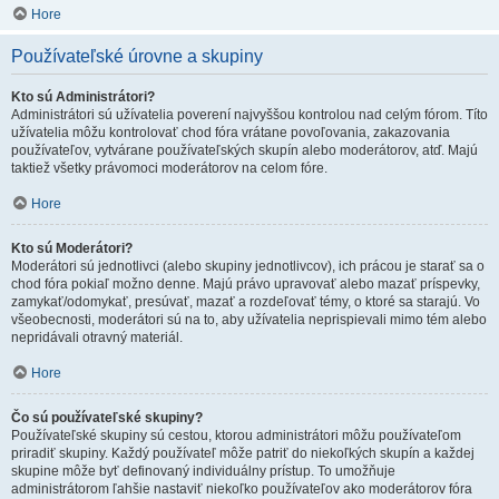
Hore
Používateľské úrovne a skupiny
Kto sú Administrátori?
Administrátori sú užívatelia poverení najvyššou kontrolou nad celým fórom. Títo
užívatelia môžu kontrolovať chod fóra vrátane povoľovania, zakazovania
používateľov, vytvárane používateľských skupín alebo moderátorov, atď. Majú
taktiež všetky právomoci moderátorov na celom fóre.
Hore
Kto sú Moderátori?
Moderátori sú jednotlivci (alebo skupiny jednotlivcov), ich prácou je starať sa o
chod fóra pokiaľ možno denne. Majú právo upravovať alebo mazať príspevky,
zamykať/odomykať, presúvať, mazať a rozdeľovať témy, o ktoré sa starajú. Vo
všeobecnosti, moderátori sú na to, aby užívatelia neprispievali mimo tém alebo
nepridávali otravný materiál.
Hore
Čo sú používateľské skupiny?
Používateľské skupiny sú cestou, ktorou administrátori môžu používateľom
priradiť skupiny. Každý používateľ môže patriť do niekoľkých skupín a každej
skupine môže byť definovaný individuálny prístup. To umožňuje
administrátorom ľahšie nastaviť niekoľko používateľov ako moderátorov fóra