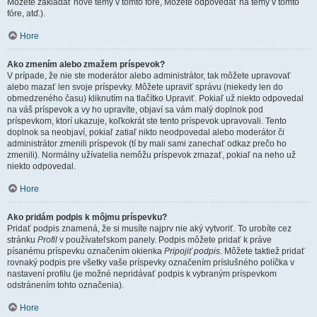
Môžete zakladať nové témy v tomto fóre, Môžete odpovedať na témy v tomto
fóre, atď.).
Hore
Ako zmením alebo zmažem príspevok?
V prípade, že nie ste moderátor alebo administrátor, tak môžete upravovať
alebo mazať len svoje príspevky. Môžete upraviť správu (niekedy len do
obmedzeného času) kliknutím na tlačítko Upraviť. Pokiaľ už niekto odpovedal
na váš príspevok a vy ho upravíte, objaví sa vám malý doplnok pod
príspevkom, ktorí ukazuje, koľkokrát ste tento príspevok upravovali. Tento
doplnok sa neobjaví, pokiaľ zatiaľ nikto neodpovedal alebo moderátor či
administrátor zmenili príspevok (tí by mali sami zanechať odkaz prečo ho
zmenili). Normálny užívatelia nemôžu príspevok zmazať, pokiaľ na neho už
niekto odpovedal.
Hore
Ako pridám podpis k môjmu príspevku?
Pridať podpis znamená, že si musíte najprv nie aký vytvoriť. To urobíte cez
stránku
Profil
v používateľskom panely. Podpis môžete pridať k práve
písanému príspevku označením okienka
Pripojiť podpis
. Môžete taktiež pridať
rovnaký podpis pre všetky vaše príspevky označením príslušného políčka v
nastavení profilu (je možné nepridávať podpis k vybraným príspevkom
odstránením tohto označenia).
Hore