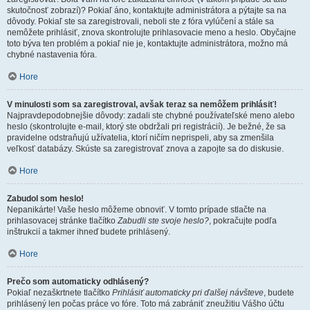
skutočnosť zobrazí)? Pokiaľ áno, kontaktujte administrátora a pýtajte sa na
dôvody. Pokiaľ ste sa zaregistrovali, neboli ste z fóra vylúčení a stále sa
nemôžete prihlásiť, znova skontrolujte prihlasovacie meno a heslo. Obyčajne
toto býva ten problém a pokiaľ nie je, kontaktujte administrátora, možno má
chybné nastavenia fóra.
Hore
V minulosti som sa zaregistroval, avšak teraz sa nemôžem prihlásiť!
Najpravdepodobnejšie dôvody: zadali ste chybné používateľské meno alebo
heslo (skontrolujte e-mail, ktorý ste obdržali pri registrácií). Je bežné, že sa
pravidelne odstraňujú užívatelia, ktorí ničím neprispeli, aby sa zmenšila
veľkosť databázy. Skúste sa zaregistrovať znova a zapojte sa do diskusie.
Hore
Zabudol som heslo!
Nepanikárte! Vaše heslo môžeme obnoviť. V tomto prípade stlačte na
prihlasovacej stránke tlačítko
Zabudli ste svoje heslo?
, pokračujte podľa
inštrukcií a takmer ihneď budete prihlásený.
Hore
Prečo som automaticky odhlásený?
Pokiaľ nezaškrtnete tlačítko
Prihlásiť automaticky pri ďalšej návšteve
, budete
prihlásený len počas práce vo fóre. Toto má zabrániť zneužitiu Vášho účtu