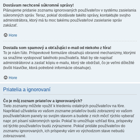
Dostávam nechcené súkromné správy!
Plánujeme pridanie zoznamu ignorovaných používateľov v systému zasielania
súkromných správ. Teraz, pokiaľ dostávate takéto správy, kontaktujte svojho
administrátora, ktorý má tu moc takému používateľovi zasielanie správ
zakázať.
Hore
Dostal/a som spamový a obťažujúci e-mail od niekoho z fóra!
To je nám ľúto. Príspevkové formuláre obsahujú obranné mechanizmy, ktorými
sa snažíme vystopovať takéhoto používateľa. Mali by ste napísať
administrátorovi a zaslať kópiu e-mailu, ktorý ste obdržali, čo je veľmi dôležité
(kvôli hlavičke, ktorá potrebné informácie obsahuje).
Hore
Priatelia a ignorovaní
Čo je môj zoznam priateľov a ignorovaných?
Tieto zoznamy môžete využiť k triedeniu ostatných používateľov na fóre.
Napríklad užívatelia vo vašom zozname priateľov budú zobrazený vo vašom
používateľskom panely so svojím stavom a budete z nich môcť rýchlo vyberať
napr. pri písaní súkromných správ. Pokiaľ to umožňuje vzhľad fóra, príspevky
od týchto používateľov budú zvýraznene. Pokiaľ pridáte používateľov do
zoznamu ignorovaných, ich príspevky vám vo východzom stave nebudú
zobrazované.