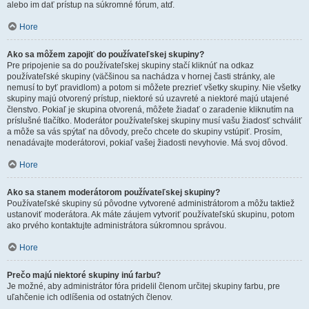
alebo im dať prístup na súkromné fórum, atď.
Hore
Ako sa môžem zapojiť do používateľskej skupiny?
Pre pripojenie sa do používateľskej skupiny stačí kliknúť na odkaz
používateľské skupiny (väčšinou sa nachádza v hornej časti stránky, ale
nemusí to byť pravidlom) a potom si môžete prezrieť všetky skupiny. Nie všetky
skupiny majú otvorený prístup, niektoré sú uzavreté a niektoré majú utajené
členstvo. Pokiaľ je skupina otvorená, môžete žiadať o zaradenie kliknutím na
príslušné tlačítko. Moderátor používateľskej skupiny musí vašu žiadosť schváliť
a môže sa vás spýtať na dôvody, prečo chcete do skupiny vstúpiť. Prosím,
nenadávajte moderátorovi, pokiaľ vašej žiadosti nevyhovie. Má svoj dôvod.
Hore
Ako sa stanem moderátorom používateľskej skupiny?
Používateľské skupiny sú pôvodne vytvorené administrátorom a môžu taktiež
ustanoviť moderátora. Ak máte záujem vytvoriť používateľskú skupinu, potom
ako prvého kontaktujte administrátora súkromnou správou.
Hore
Prečo majú niektoré skupiny inú farbu?
Je možné, aby administrátor fóra pridelil členom určitej skupiny farbu, pre
uľahčenie ich odlíšenia od ostatných členov.