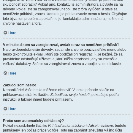
skutočnosť zobrazí)? Pokiaľ áno, kontaktujte administrátora a pýtajte sa na
dôvody. Pokiaľ ste sa zaregistrovali, neboli ste z fóra vylúčení a stále sa
nemôžete prihlásiť, znova skontrolujte prihlasovacie meno a heslo. Obyčajne
toto býva ten problém a pokiaľ nie je, kontaktujte administrátora, možno má
chybné nastavenia fóra.
Hore
V minulosti som sa zaregistroval, avšak teraz sa nemôžem prihlásiť!
Najpravdepodobnejšie dôvody: zadali ste chybné používateľské meno alebo
heslo (skontrolujte e-mail, ktorý ste obdržali pri registrácií). Je bežné, že sa
pravidelne odstraňujú užívatelia, ktorí ničím neprispeli, aby sa zmenšila
veľkosť databázy. Skúste sa zaregistrovať znova a zapojte sa do diskusie.
Hore
Zabudol som heslo!
Nepanikárte! Vaše heslo môžeme obnoviť. V tomto prípade stlačte na
prihlasovacej stránke tlačítko
Zabudli ste svoje heslo?
, pokračujte podľa
inštrukcií a takmer ihneď budete prihlásený.
Hore
Prečo som automaticky odhlásený?
Pokiaľ nezaškrtnete tlačítko
Prihlásiť automaticky pri ďalšej návšteve
, budete
prihlásený len počas práce vo fóre. Toto má zabrániť zneužitiu Vášho účtu