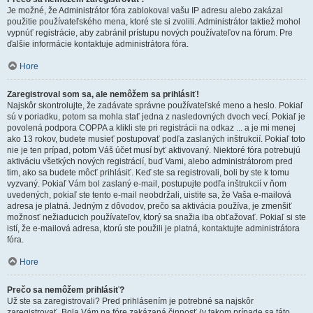
Je možné, že Administrátor fóra zablokoval vašu IP adresu alebo zakázal
použitie používateľského mena, ktoré ste si zvolili. Administrátor taktiež mohol
vypnúť registrácie, aby zabránil prístupu nových používateľov na fórum. Pre
ďalšie informácie kontaktuje administrátora fóra.
Hore
Zaregistroval som sa, ale nemôžem sa prihlásiť!
Najskôr skontrolujte, že zadávate správne používateľské meno a heslo. Pokiaľ
sú v poriadku, potom sa mohla stať jedna z nasledovných dvoch vecí. Pokiaľ je
povolená podpora COPPA a klikli ste pri registrácii na odkaz ... a je mi menej
ako 13 rokov, budete musieť postupovať podľa zaslaných inštrukcií. Pokiaľ toto
nie je ten prípad, potom Váš účet musí byť aktivovaný. Niektoré fóra potrebujú
aktiváciu všetkých nových registrácií, buď Vami, alebo administrátorom pred
tim, ako sa budete môcť prihlásiť. Keď ste sa registrovali, boli by ste k tomu
vyzvaný. Pokiaľ Vám bol zaslaný e-mail, postupujte podľa inštrukcií v ňom
uvedených, pokiaľ ste tento e-mail neobdržali, uistite sa, že Vaša e-mailová
adresa je platná. Jedným z dôvodov, prečo sa aktivácia používa, je zmenšiť
možnosť nežiaducich používateľov, ktorý sa snažia iba obťažovať. Pokiaľ si ste
istí, že e-mailová adresa, ktorú ste použili je platná, kontaktujte administrátora
fóra.
Hore
Prečo sa nemôžem prihlásiť?
Už ste sa zaregistrovali? Pred prihlásením je potrebné sa najskôr
zaregistrovať. Bola Vám na fóre zakázaná činnosť (v takom prípade sa táto