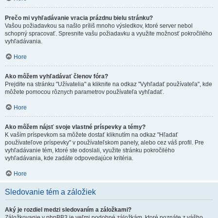
Prečo mi vyhľadávanie vracia prázdnu bielu stránku?
Vašou požiadavkou sa našlo príliš mnoho výsledkov, ktoré server nebol
schopný spracovať. Spresnite vašu požiadavku a využite možnosť pokročilého
vyhľadávania.
Hore
Ako môžem vyhľadávať členov fóra?
Prejdite na stránku "Užívatelia" a kliknite na odkaz "Vyhľadať používateľa", kde
môžete pomocou rôznych parametrov používateľa vyhľadať.
Hore
Ako môžem nájsť svoje vlastné príspevky a témy?
K vaším príspevkom sa môžete dostať kliknutím na odkaz "Hľadať
používateľove príspevky" v používateľskom panely, alebo cez váš profil. Pre
vyhľadávanie tém, ktoré ste odoslali, využite stránku pokročilého
vyhľadávania, kde zadáte odpovedajúce kritéria.
Hore
Sledovanie tém a záložiek
Aký je rozdiel medzi sledovaním a záložkami?
Záložkovanie v phpBB3 je veľmi podobné záložkám, ktoré poznáte z vášho