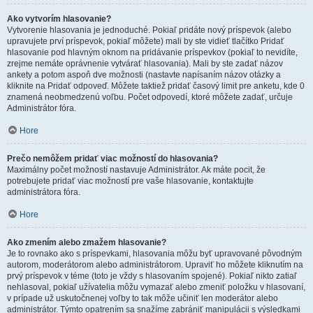
Ako vytvorím hlasovanie?
Vytvorenie hlasovania je jednoduché. Pokiaľ pridáte nový príspevok (alebo
upravujete prví príspevok, pokiaľ môžete) mali by ste vidieť tlačítko Pridať
hlasovanie pod hlavným oknom na pridávanie príspevkov (pokiaľ to nevidíte,
zrejme nemáte oprávnenie vytvárať hlasovania). Mali by ste zadať názov
ankety a potom aspoň dve možnosti (nastavte napísaním názov otázky a
kliknite na Pridať odpoveď. Môžete taktiež pridať časový limit pre anketu, kde 0
znamená neobmedzenú voľbu. Počet odpovedí, ktoré môžete zadať, určuje
Administrátor fóra.
Hore
Prečo nemôžem pridať viac možností do hlasovania?
Maximálny počet možností nastavuje Administrátor. Ak máte pocit, že
potrebujete pridať viac možností pre vaše hlasovanie, kontaktujte
administrátora fóra.
Hore
Ako zmením alebo zmažem hlasovanie?
Je to rovnako ako s príspevkami, hlasovania môžu byť upravované pôvodným
autorom, moderátorom alebo administrátorom. Upraviť ho môžete kliknutím na
prvý príspevok v téme (toto je vždy s hlasovaním spojené). Pokiaľ nikto zatiaľ
nehlasoval, pokiaľ užívatelia môžu vymazať alebo zmeniť položku v hlasovaní,
v prípade už uskutočnenej voľby to tak môže učiniť len moderátor alebo
administrátor. Týmto opatrením sa snažíme zabrániť manipulácii s výsledkami