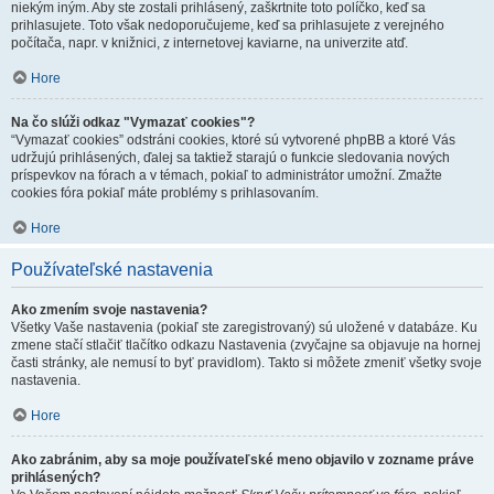
niekým iným. Aby ste zostali prihlásený, zaškrtnite toto políčko, keď sa
prihlasujete. Toto však nedoporučujeme, keď sa prihlasujete z verejného
počítača, napr. v knižnici, z internetovej kaviarne, na univerzite atď.
Hore
Na čo slúži odkaz "Vymazať cookies"?
“Vymazať cookies” odstráni cookies, ktoré sú vytvorené phpBB a ktoré Vás
udržujú prihlásených, ďalej sa taktiež starajú o funkcie sledovania nových
príspevkov na fórach a v témach, pokiaľ to administrátor umožní. Zmažte
cookies fóra pokiaľ máte problémy s prihlasovaním.
Hore
Používateľské nastavenia
Ako zmením svoje nastavenia?
Všetky Vaše nastavenia (pokiaľ ste zaregistrovaný) sú uložené v databáze. Ku
zmene stačí stlačiť tlačítko odkazu Nastavenia (zvyčajne sa objavuje na hornej
časti stránky, ale nemusí to byť pravidlom). Takto si môžete zmeniť všetky svoje
nastavenia.
Hore
Ako zabránim, aby sa moje používateľské meno objavilo v zozname práve
prihlásených?