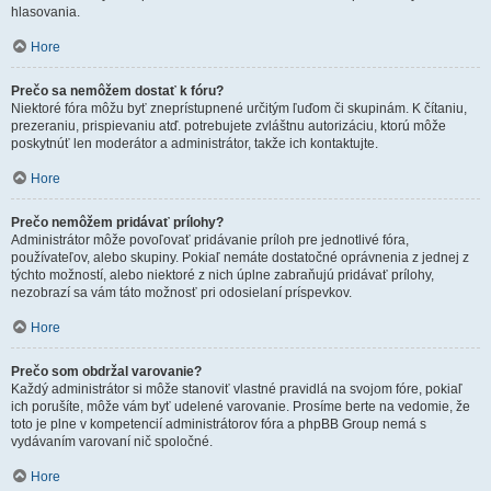
hlasovania.
Hore
Prečo sa nemôžem dostať k fóru?
Niektoré fóra môžu byť zneprístupnené určitým ľuďom či skupinám. K čítaniu,
prezeraniu, prispievaniu atď. potrebujete zvláštnu autorizáciu, ktorú môže
poskytnúť len moderátor a administrátor, takže ich kontaktujte.
Hore
Prečo nemôžem pridávať prílohy?
Administrátor môže povoľovať pridávanie príloh pre jednotlivé fóra,
používateľov, alebo skupiny. Pokiaľ nemáte dostatočné oprávnenia z jednej z
týchto možností, alebo niektoré z nich úplne zabraňujú pridávať prílohy,
nezobrazí sa vám táto možnosť pri odosielaní príspevkov.
Hore
Prečo som obdržal varovanie?
Každý administrátor si môže stanoviť vlastné pravidlá na svojom fóre, pokiaľ
ich porušíte, môže vám byť udelené varovanie. Prosíme berte na vedomie, že
toto je plne v kompetencií administrátorov fóra a phpBB Group nemá s
vydávaním varovaní nič spoločné.
Hore