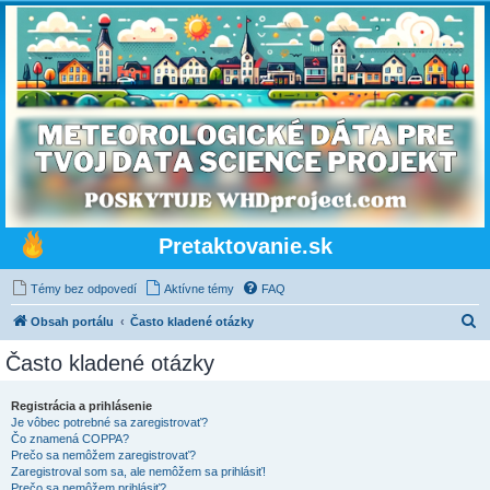
Pretaktovanie.sk
Témy bez odpovedí
Aktívne témy
FAQ
H
Obsah portálu
Často kladené otázky
ľ
Často kladené otázky
a
d
Registrácia a prihlásenie
Je vôbec potrebné sa zaregistrovať?
a
Čo znamená COPPA?
ť
Prečo sa nemôžem zaregistrovať?
Zaregistroval som sa, ale nemôžem sa prihlásiť!
Prečo sa nemôžem prihlásiť?