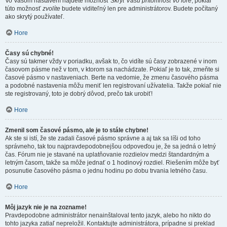
Vo Vašom nastavení nájdete možnosť
Skryť Vašu prítomnosť vo fóre
, pokiaľ
túto možnosť
zvolíte
budete viditeľný len pre administrátorov. Budete počítaný
ako skrytý používateľ.
Hore
Časy sú chybné!
Časy sú takmer vždy v poriadku, avšak to, čo vidíte sú časy zobrazené v inom
časovom pásme než v tom, v ktorom sa nachádzate. Pokiaľ je to tak, zmeňte si
časové pásmo v nastaveniach. Berte na vedomie, že zmenu časového pásma
a podobné nastavenia môžu meniť len registrovaní užívatelia. Takže pokiaľ nie
ste registrovaný, toto je dobrý dôvod, prečo tak urobiť!
Hore
Zmenil som časové pásmo, ale je to stále chybne!
Ak ste si istí, že ste zadali časové pásmo správne a aj tak sa líši od toho
správneho, tak tou najpravdepodobnejšou odpoveďou je, že sa jedná o letný
čas. Fórum nie je stavané na uplatňovanie rozdielov medzi štandardným a
letným časom, takže sa môže jednať o 1 hodinový rozdiel. Riešením môže byť
posunutie časového pásma o jednu hodinu po dobu trvania letného času.
Hore
Môj jazyk nie je na zozname!
Pravdepodobne administrátor nenainštaloval tento jazyk, alebo ho nikto do
tohto jazyka zatiaľ nepreložil. Kontaktujte administrátora, prípadne si preklad