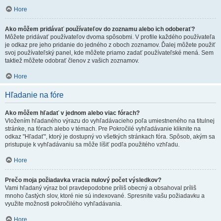
Hore
Ako môžem pridávať používateľov do zoznamu alebo ich odoberať?
Môžete pridávať používateľov dvoma spôsobmi. V profile každého používateľa
je odkaz pre jeho pridanie do jedného z oboch zoznamov. Ďalej môžete použiť
svoj používateľský panel, kde môžete priamo zadať používateľské mená. Sem
taktiež môžete odobrať členov z vašich zoznamov.
Hore
Hľadanie na fóre
Ako môžem hľadať v jednom alebo viac fórach?
Vložením hľadaného výrazu do vyhľadávacieho poľa umiestneného na titulnej
stránke, na fórach alebo v témach. Pre Pokročilé vyhľadávanie kliknite na
odkaz "Hľadať", ktorý je dostupný vo všetkých stránkach fóra. Spôsob, akým sa
pristupuje k vyhľadávaniu sa môže líšiť podľa použitého vzhľadu.
Hore
Prečo moja požiadavka vracia nulový počet výsledkov?
Vami hľadaný výraz bol pravdepodobne príliš obecný a obsahoval príliš
mnoho častých slov, ktoré nie sú indexované. Spresnite vašu požiadavku a
využite možnosti pokročilého vyhľadávania.
Hore