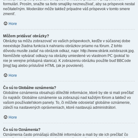
formulári. Prosím, snažte sa tieto smajlíky nezneužívať, aby sa príspevok nestal
nečitateľným. Moderátor môže taktiež prípadne váš príspevok v tomto smere
zmeniť.
Hore
Môžem pridávať obrázky?
Obrázky sa môžu zobrazovať vo vašich príspevkoch, keďže v súčasnej dobe
neexistuje žiadna funkcia k nahraniu obrázkov priamo na fórum. Z tohto
dôvodu musíte zadať na obrázok odkaz, napr. http://www.stránk.xx/obrazok.jpg.
Nemôžete vytvárať odkazy na obrázky umiestené vo vlastnom PC (pokiaľ to
nie je verejne prístupná stanica). K zobrazeniu obrázku použite buď BBCode
[img] tag alebo príslušné HTML (ak je povolené).
Hore
Čo sú to Globálne oznámenia?
Globálne oznámenia obsahujú dôležité informácie, ktoré by ste si mali prečítať
čo najskôr. Globálne oznámenie sa zobrazujú nad každým fórom a taktiež vo
vašom používateľskom panely. To, či môžete odosielať globálne oznámenie,
záleží na nastavených oprávneniach, ktoré nastavujú administrátori.
Hore
Čo sú to Oznámenia?
Oznámenia často prinášajú dôležité informácie a mali by ste ich prečítať čo