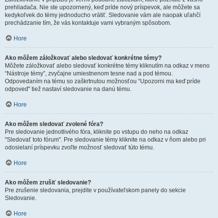
prehliadača. Nie ste upozornený, keď príde nový príspevok, ale môžete sa
kedykoľvek do témy jednoducho vrátiť. Sledovanie vám ale naopak uľahčí
prechádzanie tím, že vás kontaktuje vami vybraným spôsobom.
Hore
Ako môžem záložkovať alebo sledovať konkrétne témy?
Môžete záložkovať alebo sledovať konkrétne témy kliknutím na odkaz v meno
“Nástroje témy”, zvyčajne umiestnenom tesne nad a pod témou.
Odpovedaním na tému so zaškrtnutou možnosťou “Upozorni ma keď príde
odpoveď” tiež nastaví sledovanie na danú tému.
Hore
Ako môžem sledovať zvolené fóra?
Pre sledovanie jednotlivého fóra, kliknite po vstupu do neho na odkaz
"Sledovať toto fórum". Pre sledovanie témy kliknite na odkaz v ňom alebo pri
odosielaní príspevku zvoľte možnosť sledovať túto tému.
Hore
Ako môžem zrušiť sledovanie?
Pre zrušenie sledovania, prejdite v používateľskom panely do sekcie
Sledovanie.
Hore