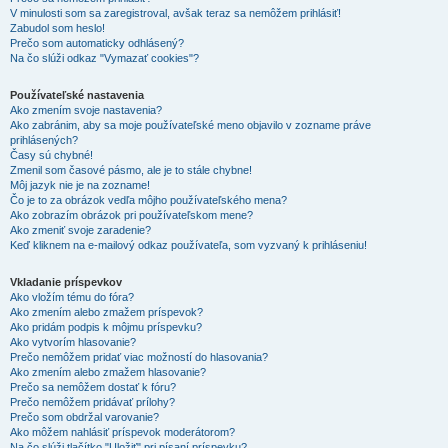
V minulosti som sa zaregistroval, avšak teraz sa nemôžem prihlásiť!
Zabudol som heslo!
Prečo som automaticky odhlásený?
Na čo slúži odkaz "Vymazať cookies"?
Používateľské nastavenia
Ako zmením svoje nastavenia?
Ako zabránim, aby sa moje používateľské meno objavilo v zozname práve
prihlásených?
Časy sú chybné!
Zmenil som časové pásmo, ale je to stále chybne!
Môj jazyk nie je na zozname!
Čo je to za obrázok vedľa môjho používateľského mena?
Ako zobrazím obrázok pri používateľskom mene?
Ako zmeniť svoje zaradenie?
Keď kliknem na e-mailový odkaz používateľa, som vyzvaný k prihláseniu!
Vkladanie príspevkov
Ako vložím tému do fóra?
Ako zmením alebo zmažem príspevok?
Ako pridám podpis k môjmu príspevku?
Ako vytvorím hlasovanie?
Prečo nemôžem pridať viac možností do hlasovania?
Ako zmením alebo zmažem hlasovanie?
Prečo sa nemôžem dostať k fóru?
Prečo nemôžem pridávať prílohy?
Prečo som obdržal varovanie?
Ako môžem nahlásiť príspevok moderátorom?
Na čo slúži tlačítko "Uložiť" pri písaní príspevku?