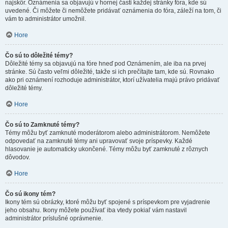
najskôr. Oznámenia sa objavujú v hornej časti každej stránky fóra, kde sú
uvedené. Či môžete či nemôžete pridávať oznámenia do fóra, záleží na tom, či
vám to administrátor umožnil.
Hore
Čo sú to dôležité témy?
Dôležité témy sa objavujú na fóre hneď pod Oznámením, ale iba na prvej
stránke. Sú často veľmi dôležité, takže si ich prečítajte tam, kde sú. Rovnako
ako pri oznámení rozhoduje administrátor, ktorí užívatelia majú právo pridávať
dôležité témy.
Hore
Čo sú to Zamknuté témy?
Témy môžu byť zamknuté moderátorom alebo administrátorom. Nemôžete
odpovedať na zamknuté témy ani upravovať svoje príspevky. Každé
hlasovanie je automaticky ukončené. Témy môžu byť zamknuté z rôznych
dôvodov.
Hore
Čo sú ikony tém?
Ikony tém sú obrázky, ktoré môžu byť spojené s príspevkom pre vyjadrenie
jeho obsahu. Ikony môžete používať iba vtedy pokiaľ vám nastavil
administrátor príslušné oprávnenie.