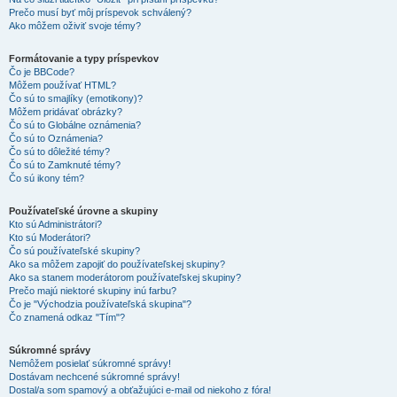
Prečo musí byť môj príspevok schválený?
Ako môžem oživiť svoje témy?
Formátovanie a typy príspevkov
Čo je BBCode?
Môžem používať HTML?
Čo sú to smajlíky (emotikony)?
Môžem pridávať obrázky?
Čo sú to Globálne oznámenia?
Čo sú to Oznámenia?
Čo sú to dôležité témy?
Čo sú to Zamknuté témy?
Čo sú ikony tém?
Používateľské úrovne a skupiny
Kto sú Administrátori?
Kto sú Moderátori?
Čo sú používateľské skupiny?
Ako sa môžem zapojiť do používateľskej skupiny?
Ako sa stanem moderátorom používateľskej skupiny?
Prečo majú niektoré skupiny inú farbu?
Čo je "Východzia používateľská skupina"?
Čo znamená odkaz "Tím"?
Súkromné správy
Nemôžem posielať súkromné správy!
Dostávam nechcené súkromné správy!
Dostal/a som spamový a obťažujúci e-mail od niekoho z fóra!