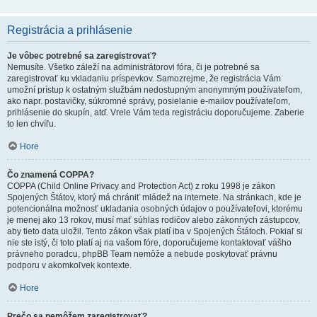
Registrácia a prihlásenie
Je vôbec potrebné sa zaregistrovať?
Nemusíte. Všetko záleží na administrátorovi fóra, či je potrebné sa
zaregistrovať ku vkladaniu príspevkov. Samozrejme, že registrácia Vám
umožní prístup k ostatným službám nedostupným anonymným používateľom,
ako napr. postavičky, súkromné správy, posielanie e-mailov používateľom,
prihlásenie do skupín, atď. Vrele Vám teda registráciu doporučujeme. Zaberie
to len chvíľu.
Hore
Čo znamená COPPA?
COPPA (Child Online Privacy and Protection Act) z roku 1998 je zákon
Spojených Štátov, ktorý má chrániť mládež na internete. Na stránkach, kde je
potencionálna možnosť ukladania osobných údajov o používateľovi, ktorému
je menej ako 13 rokov, musí mať súhlas rodičov alebo zákonných zástupcov,
aby tieto data uložil. Tento zákon však platí iba v Spojených Štátoch. Pokiaľ si
nie ste istý, či toto platí aj na vašom fóre, doporučujeme kontaktovať vášho
právneho poradcu, phpBB Team nemôže a nebude poskytovať právnu
podporu v akomkoľvek kontexte.
Hore
Prečo sa nemôžem zaregistrovať?