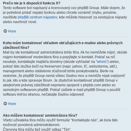
Prečo nie je k dispozícii funkcia X?
Tento software bol napísaný a licencovaný cez phpBB Group. Máte dojem, že
je potrebné pridať nejakú funkciu alebo chcete oznámiť chybu, prosíme,
navštívte
phpBB centrum nápadov
, kde môžete hlasovať za existujúce nápady
alebo navrhnúť nové.
Hore
Koho mám kontaktovať ohľadom obťažujúcich e-mailov alebo právnych
záležitostí fóra?
Mali by ste kontaktovať administrátora tohto fóra. Ak ho nemôžete nájsť, skúste
najprv kontaktovať moderátora fóra a popýtajte si kontakt. Pokiaľ sa nič
neudeje, kontaktujte majiteľa domény (skúste vyhľadať na
"whois"
) alebo,
pokiaľ táto služba beží na freeserveri (napr. yahoo, IC, webzdarma, atď.),
management alebo oddelenie sťažností tohto poskytovateľa. Berte na
vedomie, že phpBB Group nemá vôbec žiadnu moc a nemôže nijak ovplyvniť
to jak, kto a kde spravuje fórum. Je zbytočné kontaktovať phpBB Group v
akejkoľvek právnej záležitosti nepriamo spojené s phpbb.com alebo so
samotným softwarom phpBB. Pokiaľ zašlete e-mail phpBB Group o použití
softwaru treťou stranou, nečakajte žiadnu odpoveď.
Hore
Ako môžem kontaktovať aministrátora fóra?
Všetci užívatelia fóra môžu využiť formulár “Kontaktujte nás”, ak bola táto
možnosť povolená administrátorom.
Členovia fóra môžu tiež využiť odkaz “Tím”.