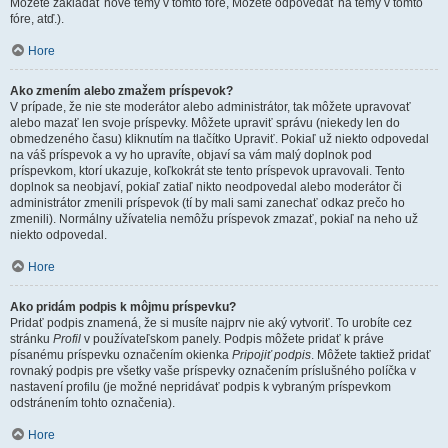
Môžete zakladať nové témy v tomto fóre, Môžete odpovedať na témy v tomto
fóre, atď.).
Hore
Ako zmením alebo zmažem príspevok?
V prípade, že nie ste moderátor alebo administrátor, tak môžete upravovať
alebo mazať len svoje príspevky. Môžete upraviť správu (niekedy len do
obmedzeného času) kliknutím na tlačítko Upraviť. Pokiaľ už niekto odpovedal
na váš príspevok a vy ho upravíte, objaví sa vám malý doplnok pod
príspevkom, ktorí ukazuje, koľkokrát ste tento príspevok upravovali. Tento
doplnok sa neobjaví, pokiaľ zatiaľ nikto neodpovedal alebo moderátor či
administrátor zmenili príspevok (tí by mali sami zanechať odkaz prečo ho
zmenili). Normálny užívatelia nemôžu príspevok zmazať, pokiaľ na neho už
niekto odpovedal.
Hore
Ako pridám podpis k môjmu príspevku?
Pridať podpis znamená, že si musíte najprv nie aký vytvoriť. To urobíte cez
stránku
Profil
v používateľskom panely. Podpis môžete pridať k práve
písanému príspevku označením okienka
Pripojiť podpis
. Môžete taktiež pridať
rovnaký podpis pre všetky vaše príspevky označením príslušného políčka v
nastavení profilu (je možné nepridávať podpis k vybraným príspevkom
odstránením tohto označenia).
Hore