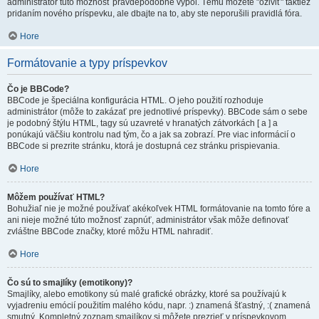
administrátor túto možnosť pravdepodobne vypol. Tému môžete "oživiť" taktiež
pridaním nového príspevku, ale dbajte na to, aby ste neporušili pravidlá fóra.
Hore
Formátovanie a typy príspevkov
Čo je BBCode?
BBCode je špeciálna konfigurácia HTML. O jeho použití rozhoduje
administrátor (môže to zakázať pre jednotlivé príspevky). BBCode sám o sebe
je podobný štýlu HTML, tagy sú uzavreté v hranatých zátvorkách [ a ] a
ponúkajú väčšiu kontrolu nad tým, čo a jak sa zobrazí. Pre viac informácií o
BBCode si prezrite stránku, ktorá je dostupná cez stránku prispievania.
Hore
Môžem používať HTML?
Bohužiaľ nie je možné používať akékoľvek HTML formátovanie na tomto fóre a
ani nieje možné túto možnosť zapnúť, administrátor však môže definovať
zvláštne BBCode značky, ktoré môžu HTML nahradiť.
Hore
Čo sú to smajlíky (emotikony)?
Smajlíky, alebo emotikony sú malé grafické obrázky, ktoré sa používajú k
vyjadreniu emócií použitím malého kódu, napr. :) znamená šťastný, :( znamená
smutný. Kompletný zoznam smajlíkov si môžete prezrieť v príspevkovom