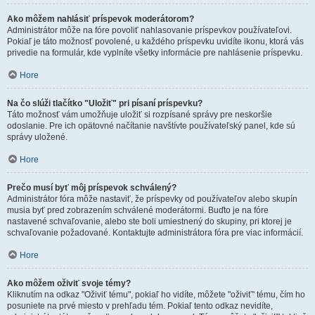
Ako môžem nahlásiť príspevok moderátorom?
Administrátor môže na fóre povoliť nahlasovanie príspevkov používateľovi.
Pokiaľ je táto možnosť povolené, u každého príspevku uvidíte ikonu, ktorá vás
privedie na formulár, kde vyplníte všetky informácie pre nahlásenie príspevku.
Hore
Na čo slúži tlačítko "Uložiť" pri písaní príspevku?
Táto možnosť vám umožňuje uložiť si rozpísané správy pre neskoršie
odoslanie. Pre ich opätovné načítanie navštívte používateľský panel, kde sú
správy uložené.
Hore
Prečo musí byť môj príspevok schválený?
Administrátor fóra môže nastaviť, že príspevky od používateľov alebo skupín
musia byť pred zobrazením schválené moderátormi. Buďto je na fóre
nastavené schvaľovanie, alebo ste boli umiestnený do skupiny, pri ktorej je
schvaľovanie požadované. Kontaktujte administrátora fóra pre viac informácií.
Hore
Ako môžem oživiť svoje témy?
Kliknutím na odkaz "Oživiť tému", pokiaľ ho vidíte, môžete "oživiť" tému, čím ho
posuniete na prvé miesto v prehľadu tém. Pokiaľ tento odkaz nevidíte,