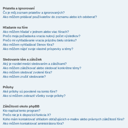
Priatelia a ignorovaní
Čo je môj zoznam priateľov a ignorovaných?
Ako môžem pridávať používateľov do zoznamu alebo ich odoberať?
Hľadanie na fóre
Ako môžem hľadať v jednom alebo viac fórach?
Prečo moja požiadavka vracia nulový počet výsledkov?
Prečo mi vyhľadávanie vracia prázdnu bielu stránku?
Ako môžem vyhľadávať členov fóra?
Ako môžem nájsť svoje vlastné príspevky a témy?
Sledovanie tém a záložiek
Aký je rozdiel medzi sledovaním a záložkami?
Ako môžem záložkovať alebo sledovať konkrétne témy?
Ako môžem sledovať zvolené fóra?
Ako môžem zrušiť sledovanie?
Prílohy
Aké prílohy sú povolené na tomto fóre?
Ako si môžem zobraziť všetky svoje prílohy?
Záležitosti okolo phpBB
Kto napísal tento program?
Prečo nie je k dispozícii funkcia X?
Koho mám kontaktovať ohľadom obťažujúcich e-mailov alebo právnych záležitostí fóra?
Ako môžem kontaktovať aministrátora fóra?