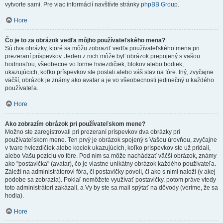
vytvorte sami. Pre viac informácií navštívte stránky
phpBB Group
.
Hore
Čo je to za obrázok vedľa môjho používateľského mena?
Sú dva obrázky, ktoré sa môžu zobraziť vedľa používateľského mena pri
prezeraní príspevkov. Jeden z nich môže byť obrázok prepojený s vašou
hodnosťou, všeobecne vo forme hviezdičiek, blokov alebo bodiek,
ukazujúcich, koľko príspevkov ste poslali alebo váš stav na fóre. Iný, zvyčajne
väčší, obrázok je známy ako avatar a je vo všeobecnosti jedinečný u každého
používateľa.
Hore
Ako zobrazím obrázok pri používateľskom mene?
Možno ste zaregistrovali pri prezeraní príspevkov dva obrázky pri
používateľskom mene. Ten prvý je obrázok spojený s Vašou úrovňou, zvyčajne
v tvare hviezdičiek alebo kociek ukazujúcich, koľko príspevkov ste už pridali,
alebo Vašu pozíciu vo fóre. Pod ním sa môže nachádzať väčší obrázok, známy
ako "postavička" (avatar), čo je vlastne unikátny obrázok každého používateľa.
Záleží na administrátorovi fóra, či postavičky povolí, či ako s nimi naloží (v akej
podobe sa zobrazia). Pokiaľ nemôžete využívať postavičky, potom práve vtedy
toto administrátori zakázali, a Vy by ste sa mali spýtať na dôvody (veríme, že sa
hodia).
Hore