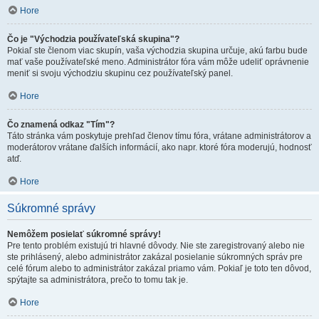
Hore
Čo je "Východzia používateľská skupina"?
Pokiaľ ste členom viac skupín, vaša východzia skupina určuje, akú farbu bude
mať vaše používateľské meno. Administrátor fóra vám môže udeliť oprávnenie
meniť si svoju východziu skupinu cez používateľský panel.
Hore
Čo znamená odkaz "Tím"?
Táto stránka vám poskytuje prehľad členov tímu fóra, vrátane administrátorov a
moderátorov vrátane ďalších informácií, ako napr. ktoré fóra moderujú, hodnosť
atď.
Hore
Súkromné správy
Nemôžem posielať súkromné správy!
Pre tento problém existujú tri hlavné dôvody. Nie ste zaregistrovaný alebo nie
ste prihlásený, alebo administrátor zakázal posielanie súkromných správ pre
celé fórum alebo to administrátor zakázal priamo vám. Pokiaľ je toto ten dôvod,
spýtajte sa administrátora, prečo to tomu tak je.
Hore