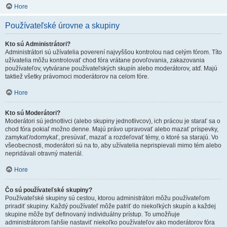
Hore
Používateľské úrovne a skupiny
Kto sú Administrátori?
Administrátori sú užívatelia poverení najvyššou kontrolou nad celým fórom. Títo
užívatelia môžu kontrolovať chod fóra vrátane povoľovania, zakazovania
používateľov, vytvárane používateľských skupín alebo moderátorov, atď. Majú
taktiež všetky právomoci moderátorov na celom fóre.
Hore
Kto sú Moderátori?
Moderátori sú jednotlivci (alebo skupiny jednotlivcov), ich prácou je starať sa o
chod fóra pokiaľ možno denne. Majú právo upravovať alebo mazať príspevky,
zamykať/odomykať, presúvať, mazať a rozdeľovať témy, o ktoré sa starajú. Vo
všeobecnosti, moderátori sú na to, aby užívatelia neprispievali mimo tém alebo
nepridávali otravný materiál.
Hore
Čo sú používateľské skupiny?
Používateľské skupiny sú cestou, ktorou administrátori môžu používateľom
priradiť skupiny. Každý používateľ môže patriť do niekoľkých skupín a každej
skupine môže byť definovaný individuálny prístup. To umožňuje
administrátorom ľahšie nastaviť niekoľko používateľov ako moderátorov fóra