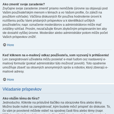
Ako zmeniť svoje zaradenie?
Zvyčajne svoje zaradenie zmeniť priamo nemôžete (úrovne sa objavujú pod
Vašim používateľským menom v témach a vo Vašom profile, čo záleží na
použitom vzhľade). Väčšina diskusných fór používa hodnotenie úrovní k
rozlíšeniu počtu Vami pridaných príspevkov a k identifikácií určitých
používateľov, napr. označenie moderátorov a administrátorov môže mať
zvláštny vzhľad. Prosím, nezaťažujte fórum zbytočným prispievaním len aby
ste dosiahli vyššej úrovne. Moderátor alebo administrátor potom môže počet
Vašich príspevkov znížiť.
Hore
Keď kliknem na e-mailový odkaz používateľa, som vyzvaný k prihláseniu!
Len zaregistrovaní užívatelia môžu posielať e-mail ľuďom cez nastavený e-
mailový formulár (pokiaľ administrátor túto možnosť povolil). Toto opatrenie
umožňuje zbaviť sa otravných anonymných správ a robotov, ktorý zbierajú e-
mailové adresy.
Hore
Vkladanie príspevkov
Ako vložím tému do fóra?
Jednoducho. Kliknite na príslušné tlačítko na obrazovke fóra alebo témy.
Možno bude nutné sa zaregistrovať, kým budete môcť prispieť do diskusie. To,
čo vám je povolené môžete vidieť na spodnej časti fóra alebo témy (napr.