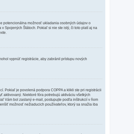
de je potencionálna možnosť ukladania osobných údajov o
Spojených Štátoch. Pokiaľ si nie ste istý, či toto platí aj na
xte.
 mohol vypnúť registrácie, aby zabránil prístupu nových
 Pokiaľ je povolená podpora COPPA a klikli ste pri registrácii
yť aktivovaný. Niektoré fóra potrebujú aktiváciu všetkých
kiaľ Vám bol zaslaný e-mail, postupujte podľa inštrukcií v ňom
zmenšiť možnosť nežiaducich používateľov, ktorý sa snažia iba