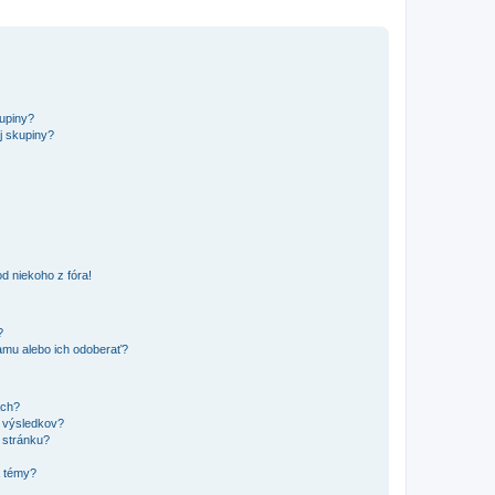
kupiny?
j skupiny?
d niekoho z fóra!
?
mu alebo ich odoberať?
ach?
t výsledkov?
 stránku?
a témy?