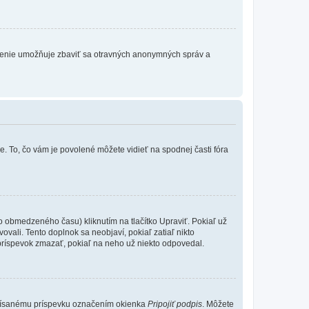
atrenie umožňuje zbaviť sa otravných anonymných správ a
e. To, čo vám je povolené môžete vidieť na spodnej časti fóra
o obmedzeného času) kliknutím na tlačítko Upraviť. Pokiaľ už
ovali. Tento doplnok sa neobjaví, pokiaľ zatiaľ nikto
príspevok zmazať, pokiaľ na neho už niekto odpovedal.
 písanému príspevku označením okienka
Pripojiť podpis
. Môžete