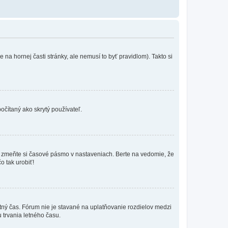
na hornej časti stránky, ale nemusí to byť pravidlom). Takto si
očítaný ako skrytý používateľ.
k, zmeňte si časové pásmo v nastaveniach. Berte na vedomie, že
o tak urobiť!
etný čas. Fórum nie je stavané na uplatňovanie rozdielov medzi
trvania letného času.