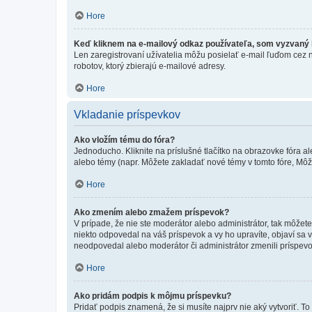
Hore
Keď kliknem na e-mailový odkaz používateľa, som vyzvaný k
Len zaregistrovaní užívatelia môžu posielať e-mail ľuďom cez 
robotov, ktorý zbierajú e-mailové adresy.
Hore
Vkladanie príspevkov
Ako vložím tému do fóra?
Jednoducho. Kliknite na príslušné tlačítko na obrazovke fóra a
alebo témy (napr. Môžete zakladať nové témy v tomto fóre, Môže
Hore
Ako zmením alebo zmažem príspevok?
V prípade, že nie ste moderátor alebo administrátor, tak môžet
niekto odpovedal na váš príspevok a vy ho upravíte, objaví sa v
neodpovedal alebo moderátor či administrátor zmenili príspevo
Hore
Ako pridám podpis k môjmu príspevku?
Pridať podpis znamená, že si musíte najprv nie aký vytvoriť. To