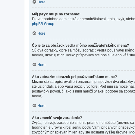
Hore
Môj jazyk nie je na zozname!
Pravdepodobne administrátor nenainštaloval tento jazyk, alebo ho
phpBB Group
.
Hore
Čo je to za obrázok vedľa môjho používateľského mena?
Sú dva obrázky, ktoré sa môžu zobraziť vedľa používateľského
bodiek, ukazujúcich, koľko príspevkov ste poslali alebo váš sta
Hore
Ako zobrazím obrázok pri používateľskom mene?
Možno ste zaregistrovali pri prezeraní príspevkov dva obrázky
ste už pridali, alebo Vašu pozíciu vo fóre. Pod ním sa môže nac
postavičky povolí, či ako s nimi naloží (v akej podobe sa zobra
hodia).
Hore
Ako zmeniť svoje zaradenie?
Zvyčajne svoje zaradenie zmeniť priamo nemôžete (úrovne sa 
hodnotenie úrovní k rozlíšeniu počtu Vami pridaných príspevkov
zbytočným prispievaním len aby ste dosiahli vyššej úrovne. Mo