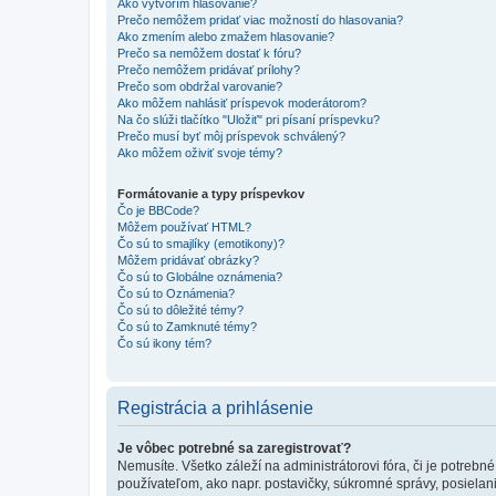
Ako vytvorím hlasovanie?
Prečo nemôžem pridať viac možností do hlasovania?
Ako zmením alebo zmažem hlasovanie?
Prečo sa nemôžem dostať k fóru?
Prečo nemôžem pridávať prílohy?
Prečo som obdržal varovanie?
Ako môžem nahlásiť príspevok moderátorom?
Na čo slúži tlačítko "Uložiť" pri písaní príspevku?
Prečo musí byť môj príspevok schválený?
Ako môžem oživiť svoje témy?
Formátovanie a typy príspevkov
Čo je BBCode?
Môžem používať HTML?
Čo sú to smajlíky (emotikony)?
Môžem pridávať obrázky?
Čo sú to Globálne oznámenia?
Čo sú to Oznámenia?
Čo sú to dôležité témy?
Čo sú to Zamknuté témy?
Čo sú ikony tém?
Registrácia a prihlásenie
Je vôbec potrebné sa zaregistrovať?
Nemusíte. Všetko záleží na administrátorovi fóra, či je potr
používateľom, ako napr. postavičky, súkromné správy, posielani