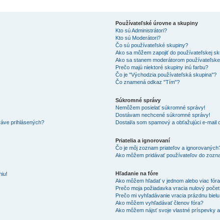
Používateľské úrovne a skupiny
Kto sú Administrátori?
Kto sú Moderátori?
Čo sú používateľské skupiny?
Ako sa môžem zapojiť do používateľskej s
Ako sa stanem moderátorom používateľske
Prečo majú niektoré skupiny inú farbu?
Čo je "Východzia používateľská skupina"?
Čo znamená odkaz "Tím"?
Súkromné správy
Nemôžem posielať súkromné správy!
Dostávam nechcené súkromné správy!
ráve prihlásených?
Dostal/a som spamový a obťažujúci e-mail o
Priatelia a ignorovaní
Čo je môj zoznam priateľov a ignorovaných
Ako môžem pridávať používateľov do zozna
Hľadanie na fóre
iu!
Ako môžem hľadať v jednom alebo viac fór
Prečo moja požiadavka vracia nulový poče
Prečo mi vyhľadávanie vracia prázdnu bielu
Ako môžem vyhľadávať členov fóra?
Ako môžem nájsť svoje vlastné príspevky 