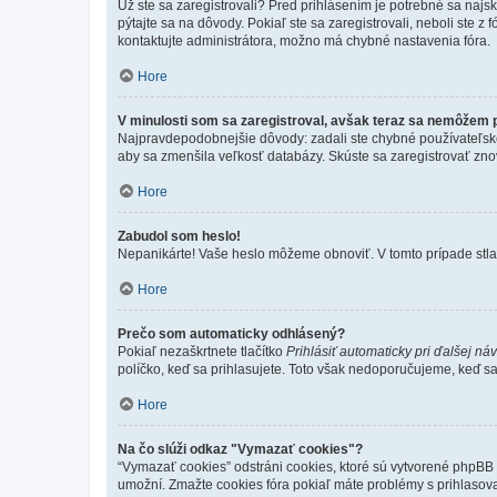
Už ste sa zaregistrovali? Pred prihlásením je potrebné sa najs
pýtajte sa na dôvody. Pokiaľ ste sa zaregistrovali, neboli ste z
kontaktujte administrátora, možno má chybné nastavenia fóra.
Hore
V minulosti som sa zaregistroval, avšak teraz sa nemôžem p
Najpravdepodobnejšie dôvody: zadali ste chybné používateľské men
aby sa zmenšila veľkosť databázy. Skúste sa zaregistrovať zno
Hore
Zabudol som heslo!
Nepanikárte! Vaše heslo môžeme obnoviť. V tomto prípade stlač
Hore
Prečo som automaticky odhlásený?
Pokiaľ nezaškrtnete tlačítko
Prihlásiť automaticky pri ďalšej ná
políčko, keď sa prihlasujete. Toto však nedoporučujeme, keď sa p
Hore
Na čo slúži odkaz "Vymazať cookies"?
“Vymazať cookies” odstráni cookies, ktoré sú vytvorené phpBB a
umožní. Zmažte cookies fóra pokiaľ máte problémy s prihlasov