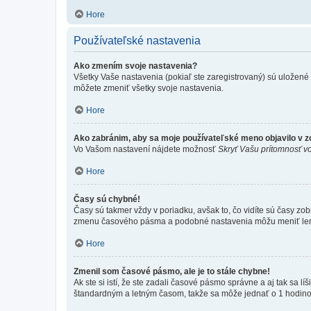
Hore
Používateľské nastavenia
Ako zmením svoje nastavenia?
Všetky Vaše nastavenia (pokiaľ ste zaregistrovaný) sú uložené v
môžete zmeniť všetky svoje nastavenia.
Hore
Ako zabránim, aby sa moje používateľské meno objavilo v 
Vo Vašom nastavení nájdete možnosť
Skryť Vašu prítomnosť vo
Hore
Časy sú chybné!
Časy sú takmer vždy v poriadku, avšak to, čo vidíte sú časy z
zmenu časového pásma a podobné nastavenia môžu meniť len regi
Hore
Zmenil som časové pásmo, ale je to stále chybne!
Ak ste si istí, že ste zadali časové pásmo správne a aj tak sa
štandardným a letným časom, takže sa môže jednať o 1 hodino