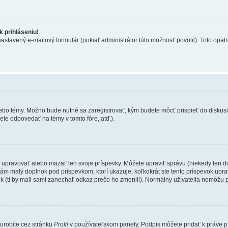
 prihláseniu!
nastavený e-mailový formulár (pokiaľ administrátor túto možnosť povolil). Toto op
lebo témy. Možno bude nutné sa zaregistrovať, kým budete môcť prispieť do diskusi
te odpovedať na témy v tomto fóre, atď.).
e upravovať alebo mazať len svoje príspevky. Môžete upraviť správu (niekedy len d
ám malý doplnok pod príspevkom, ktorí ukazuje, koľkokrát ste tento príspevok uprav
k (tí by mali sami zanechať odkaz prečo ho zmenili). Normálny užívatelia nemôžu 
 urobíte cez stránku
Profil
v používateľskom panely. Podpis môžete pridať k práve