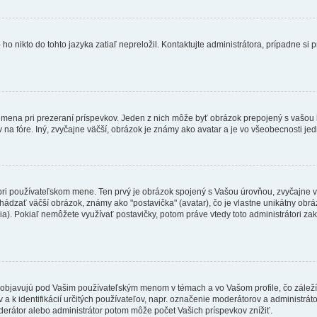
 nikto do tohto jazyka zatiaľ nepreložil. Kontaktujte administrátora, prípadne si pr
 mena pri prezeraní príspevkov. Jeden z nich môže byť obrázok prepojený s vašou
v na fóre. Iný, zvyčajne väčší, obrázok je známy ako avatar a je vo všeobecnosti j
 pri používateľskom mene. Ten prvý je obrázok spojený s Vašou úrovňou, zvyčajne v
hádzať väčší obrázok, známy ako "postavička" (avatar), čo je vlastne unikátny obráz
zia). Pokiaľ nemôžete využívať postavičky, potom práve vtedy toto administrátori zak
objavujú pod Vašim používateľským menom v témach a vo Vašom profile, čo záleží
 a k identifikácií určitých používateľov, napr. označenie moderátorov a administrá
derátor alebo administrátor potom môže počet Vašich príspevkov znížiť.