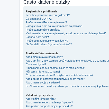
Často kladené otázky
Registrácia a prihlásenie
Je vôbec potrebné sa zaregistrovať?
Čo znamená COPPA?
Prečo sa nemôžem zaregistrovať?
Zaregistroval som sa, ale nemôžem sa prihlásiť!
Prečo sa nemôžem prihlásiť?
V minulosti som sa zaregistroval, avšak teraz sa nemôžem prihlásiť!
Zabudol som heslo!
Prečo som automaticky odhlásený?
Na čo slúži odkaz "Vymazať cookies"?
Používateľské nastavenia
Ako zmením svoje nastavenia?
Ako zabránim, aby sa moje používateľské meno objavilo v zozname p
Časy sú chybné!
Zmenil som časové pásmo, ale je to stále chybne!
Môj jazyk nie je na zozname!
Čo je to za obrázok vedľa môjho používateľského mena?
Ako zobrazím obrázok pri používateľskom mene?
Ako zmeniť svoje zaradenie?
Keď kliknem na e-mailový odkaz používateľa, som vyzvaný k prihlásen
Vkladanie príspevkov
Ako vložím tému do fóra?
Ako zmením alebo zmažem príspevok?
Ako pridám podpis k môjmu príspevku?