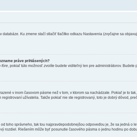
 databáze. Ku zmene stačí stlačiť tlačítko odkazu Nastavenia (zvyčajne sa objavuje 
zozname práve prihlásených?
 fóre
, pokiaľ túto možnosť
zvolíte
budete viditeľný len pre administrátorov. Budete p
obrazené v inom časovom pásme než v tom, v ktorom sa nachádzate. Pokiaľ je to ta
strovaní užívatelia. Takže pokiaľ nie ste registrovaný, toto je dobrý dôvod, preč
 líši od toho správneho, tak tou najpravdepodobnejšou odpoveďou je, že sa jedná o l
vý rozdiel. Riešením môže byť posunutie časového pásma o jednu hodinu po dobu 