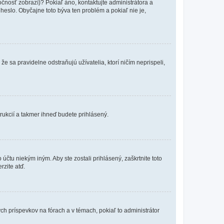
očnosť zobrazí)? Pokiaľ áno, kontaktujte administrátora a
a heslo. Obyčajne toto býva ten problém a pokiaľ nie je,
e sa pravidelne odstraňujú užívatelia, ktorí ničím neprispeli,
trukcií a takmer ihneď budete prihlásený.
účtu niekým iným. Aby ste zostali prihlásený, zaškrtnite toto
rzite atď.
ch príspevkov na fórach a v témach, pokiaľ to administrátor