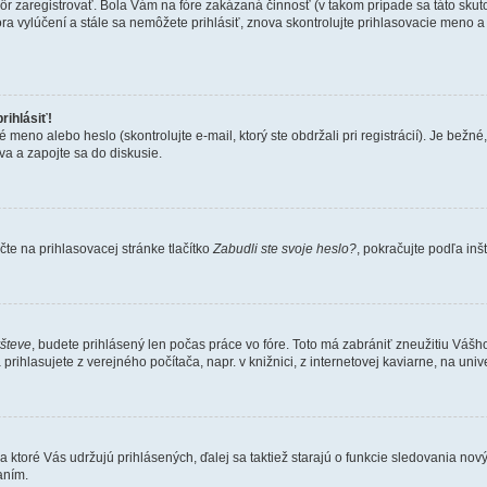
kôr zaregistrovať. Bola Vám na fóre zakázaná činnosť (v takom prípade sa táto skut
 fóra vylúčení a stále sa nemôžete prihlásiť, znova skontrolujte prihlasovacie meno 
rihlásiť!
o alebo heslo (skontrolujte e-mail, ktorý ste obdržali pri registrácií). Je bežné, ž
va a zapojte sa do diskusie.
te na prihlasovacej stránke tlačítko
Zabudli ste svoje heslo?
, pokračujte podľa inš
všteve
, budete prihlásený len počas práce vo fóre. Toto má zabrániť zneužitiu Vášho 
rihlasujete z verejného počítača, napr. v knižnici, z internetovej kaviarne, na unive
 ktoré Vás udržujú prihlásených, ďalej sa taktiež starajú o funkcie sledovania nový
aním.