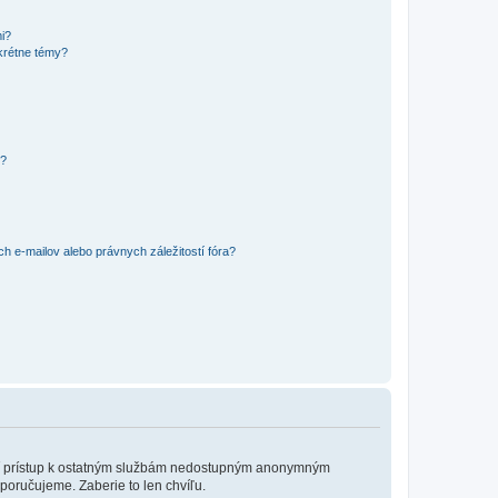
mi?
krétne témy?
y?
 e-mailov alebo právnych záležitostí fóra?
?
ožní prístup k ostatným službám nedostupným anonymným
poručujeme. Zaberie to len chvíľu.