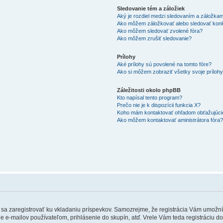
Sledovanie tém a záložiek
Aký je rozdiel medzi sledovaním a záložka
Ako môžem záložkovať alebo sledovať kon
Ako môžem sledovať zvolené fóra?
Ako môžem zrušiť sledovanie?
Prílohy
Aké prílohy sú povolené na tomto fóre?
Ako si môžem zobraziť všetky svoje príloh
Záležitosti okolo phpBB
Kto napísal tento program?
Prečo nie je k dispozícii funkcia X?
Koho mám kontaktovať ohľadom obťažujúcich
Ako môžem kontaktovať aministrátora fóra
ebné sa zaregistrovať ku vkladaniu príspevkov. Samozrejme, že registrácia Vám um
e e-mailov používateľom, prihlásenie do skupín, atď. Vrele Vám teda registráciu do