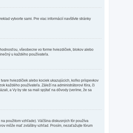
eklad vytvorte sami. Pre viac informácií navštívte stránky
 hodnosťou, všeobecne vo forme hviezdičiek, blokov alebo
edinečný u každého používateľa.
 tvare hviezdičiek alebo kociek ukazujúcich, koľko príspevkov
ok každého používateľa. Záleží na administrátorovi fóra, či
ázali, a Vy by ste sa mali spýtať na dôvody (veríme, že sa
 na použitom vzhľade). Väčšina diskusných fór používa
torov môže mať zvláštny vzhľad. Prosím, nezaťažujte fórum