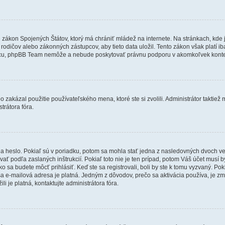
e zákon Spojených Štátov, ktorý má chrániť mládež na internete. Na stránkach, k
dičov alebo zákonných zástupcov, aby tieto data uložil. Tento zákon však platí iba v 
cu, phpBB Team nemôže a nebude poskytovať právnu podporu v akomkoľvek konte
 zakázal použitie používateľského mena, ktoré ste si zvolili. Administrátor taktiež
trátora fóra.
 heslo. Pokiaľ sú v poriadku, potom sa mohla stať jedna z nasledovných dvoch vecí.
ať podľa zaslaných inštrukcií. Pokiaľ toto nie je ten prípad, potom Váš účet musí b
ko sa budete môcť prihlásiť. Keď ste sa registrovali, boli by ste k tomu vyzvaný. Po
Vaša e-mailová adresa je platná. Jedným z dôvodov, prečo sa aktivácia používa, je 
ili je platná, kontaktujte administrátora fóra.