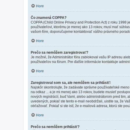
Hore
Čo znamená COPPA?
COPPA (Child Online Privacy and Protection Act) z roku 1998 j
používateľovi, ktorému je menej ako 13 rokov, musí mať súhlas ro
vašom fóre, doporučujeme kontaktovať vášho právneho porad
Hore
Prečo sa nemôžem zaregistrovať?
Je možné, že Administrátor fóra zablokoval vašu IP adresu alebo
používateľov na fórum. Pre ďalšie informácie kontaktuje adminis
Hore
Zaregistroval som sa, ale nemôžem sa prihlásiť!
Najskôr skontrolujte, že zadávate správne používateľské meno a
na odkaz ... a je mi menej ako 13 rokov, budete musieť postupov
nových registrácií, buď Vami, alebo administrátorom pred tim, a
uvedených, pokiaľ ste tento e-mail neobdržali, uistite sa, že 
obťažovať. Pokiaľ si ste istí, že e-mailová adresa, ktorú ste použ
Hore
Prečo sa nemôžem prihlásiť?