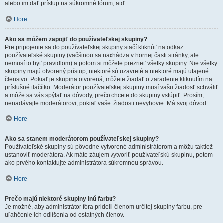
alebo im dať prístup na súkromné fórum, atď.
Hore
Ako sa môžem zapojiť do používateľskej skupiny?
Pre pripojenie sa do používateľskej skupiny stačí kliknúť na odkaz
používateľské skupiny (väčšinou sa nachádza v hornej časti stránky, ale
nemusí to byť pravidlom) a potom si môžete prezrieť všetky skupiny. Nie všetky
skupiny majú otvorený prístup, niektoré sú uzavreté a niektoré majú utajené
členstvo. Pokiaľ je skupina otvorená, môžete žiadať o zaradenie kliknutím na
príslušné tlačítko. Moderátor používateľskej skupiny musí vašu žiadosť schváliť
a môže sa vás spýtať na dôvody, prečo chcete do skupiny vstúpiť. Prosím,
nenadávajte moderátorovi, pokiaľ vašej žiadosti nevyhovie. Má svoj dôvod.
Hore
Ako sa stanem moderátorom používateľskej skupiny?
Používateľské skupiny sú pôvodne vytvorené administrátorom a môžu taktiež
ustanoviť moderátora. Ak máte záujem vytvoriť používateľskú skupinu, potom
ako prvého kontaktujte administrátora súkromnou správou.
Hore
Prečo majú niektoré skupiny inú farbu?
Je možné, aby administrátor fóra pridelil členom určitej skupiny farbu, pre
uľahčenie ich odlíšenia od ostatných členov.