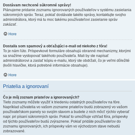
Dostávam nechcené súkromné správy!
Plánujeme pridanie zoznamu ignorovaných používateľov v systému zasielania
súkromných správ. Teraz, pokiaľ dostávate takéto správy, kontaktujte svojho
administrátora, ktorý má tu moc takému používateľovi zasielanie správ
zakázať.
Hore
Dostal/a som spamový a obťažujúci e-mail od niekoho z fóra!
To je nám ľúto. Príspevkové formuláre obsahujú obranné mechanizmy, ktorými
sa snažíme vystopovať takéhoto používateľa. Mali by ste napísať
administrátorovi a zaslať kópiu e-mailu, ktorý ste obdržali, čo je veľmi dôležité
(kvôli hlavičke, ktorá potrebné informácie obsahuje).
Hore
Priatelia a ignorovaní
Čo je môj zoznam priateľov a ignorovaných?
Tieto zoznamy môžete využiť k triedeniu ostatných používateľov na fóre.
Napríklad užívatelia vo vašom zozname priateľov budú zobrazený vo vašom
používateľskom panely so svojím stavom a budete z nich môcť rýchlo vyberať
napr. pri písaní súkromných správ. Pokiaľ to umožňuje vzhľad fóra, príspevky
od týchto používateľov budú zvýraznene. Pokiaľ pridáte používateľov do
zoznamu ignorovaných, ich príspevky vám vo východzom stave nebudú
zobrazované.