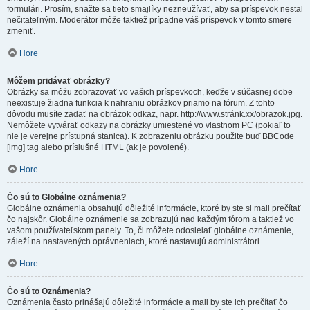
formulári. Prosím, snažte sa tieto smajlíky nezneužívať, aby sa príspevok nestal
nečitateľným. Moderátor môže taktiež prípadne váš príspevok v tomto smere
zmeniť.
Hore
Môžem pridávať obrázky?
Obrázky sa môžu zobrazovať vo vašich príspevkoch, keďže v súčasnej dobe
neexistuje žiadna funkcia k nahraniu obrázkov priamo na fórum. Z tohto
dôvodu musíte zadať na obrázok odkaz, napr. http://www.stránk.xx/obrazok.jpg.
Nemôžete vytvárať odkazy na obrázky umiestené vo vlastnom PC (pokiaľ to
nie je verejne prístupná stanica). K zobrazeniu obrázku použite buď BBCode
[img] tag alebo príslušné HTML (ak je povolené).
Hore
Čo sú to Globálne oznámenia?
Globálne oznámenia obsahujú dôležité informácie, ktoré by ste si mali prečítať
čo najskôr. Globálne oznámenie sa zobrazujú nad každým fórom a taktiež vo
vašom používateľskom panely. To, či môžete odosielať globálne oznámenie,
záleží na nastavených oprávneniach, ktoré nastavujú administrátori.
Hore
Čo sú to Oznámenia?
Oznámenia často prinášajú dôležité informácie a mali by ste ich prečítať čo