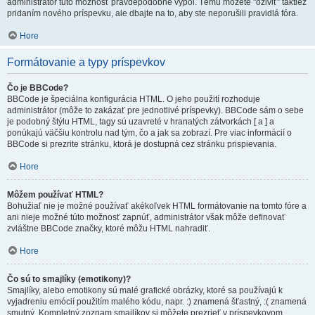
administrátor túto možnosť pravdepodobne vypol. Tému môžete "oživiť" taktiež
pridaním nového príspevku, ale dbajte na to, aby ste neporušili pravidlá fóra.
Hore
Formátovanie a typy príspevkov
Čo je BBCode?
BBCode je špeciálna konfigurácia HTML. O jeho použití rozhoduje
administrátor (môže to zakázať pre jednotlivé príspevky). BBCode sám o sebe
je podobný štýlu HTML, tagy sú uzavreté v hranatých zátvorkách [ a ] a
ponúkajú väčšiu kontrolu nad tým, čo a jak sa zobrazí. Pre viac informácií o
BBCode si prezrite stránku, ktorá je dostupná cez stránku prispievania.
Hore
Môžem používať HTML?
Bohužiaľ nie je možné používať akékoľvek HTML formátovanie na tomto fóre a
ani nieje možné túto možnosť zapnúť, administrátor však môže definovať
zvláštne BBCode značky, ktoré môžu HTML nahradiť.
Hore
Čo sú to smajlíky (emotikony)?
Smajlíky, alebo emotikony sú malé grafické obrázky, ktoré sa používajú k
vyjadreniu emócií použitím malého kódu, napr. :) znamená šťastný, :( znamená
smutný. Kompletný zoznam smajlíkov si môžete prezrieť v príspevkovom