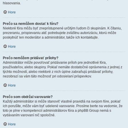
hlasovania.
Hore
Prečo sa nemôžem dostať k fóru?
Niektoré fóra môžu byť zneprístupnené určitým ľuďom či skupinám. K čítaniu,
prezeraniu, prispievaniu atď. potrebujete zvláštnu autorizáciu, ktorú môže
poskytnúť len moderátor a administrátor, takže ich kontaktujte.
Hore
Prečo nemôžem pridávať prílohy?
Administrátor môže povoľovať pridávanie príloh pre jednotlivé fóra,
používateľov, alebo skupiny. Pokiaľ nemáte dostatočné oprávnenia z jednej z
týchto možností, alebo niektoré z nich úplne zabraňujú pridávať prílohy,
nezobrazí sa vám táto možnosť pri odosielaní príspevkov.
Hore
Prečo som obdržal varovanie?
Každý administrátor si môže stanoviť vlastné pravidlá na svojom fóre, pokiaľ
ich porušíte, môže vám byť udelené varovanie. Prosíme berte na vedomie, že
toto je plne v kompetencií administrátorov fóra a phpBB Group nemá s
vydávaním varovaní nič spoločné.
Hore