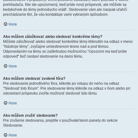
prehliadača. Nie ste upozornený, keď príde nový príspevok, ale môžete sa
kedykoľvek do témy jednoducho vrátiť. Sledovanie vám ale naopak uľahčí
prechádzanie tím, že vás kontaktuje vami vybraným spôsobom.
Hore
Ako môžem záložkovať alebo sledovať konkrétne témy?
Môžete záložkovať alebo sledovať konkrétne témy kliknutím na odkaz v meno
“Nástroje témy”, zvyčajne umiestnenom tesne nad a pod témou.
Odpovedaním na tému so zaškrtnutou možnosťou “Upozorni ma keď príde
odpoveď” tiež nastaví sledovanie na danú tému.
Hore
Ako môžem sledovať zvolené fóra?
Pre sledovanie jednotlivého fóra, kliknite po vstupu do neho na odkaz
"Sledovať toto fórum". Pre sledovanie témy kliknite na odkaz v ňom alebo pri
odosielaní príspevku zvoľte možnosť sledovať túto tému.
Hore
Ako môžem zrušiť sledovanie?
Pre zrušenie sledovania, prejdite v používateľskom panely do sekcie
Sledovanie.
Hore