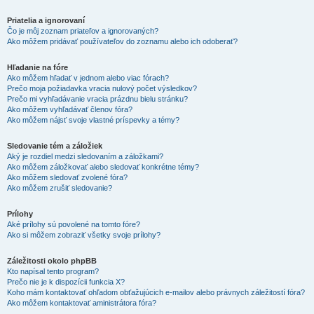
Priatelia a ignorovaní
Čo je môj zoznam priateľov a ignorovaných?
Ako môžem pridávať používateľov do zoznamu alebo ich odoberať?
Hľadanie na fóre
Ako môžem hľadať v jednom alebo viac fórach?
Prečo moja požiadavka vracia nulový počet výsledkov?
Prečo mi vyhľadávanie vracia prázdnu bielu stránku?
Ako môžem vyhľadávať členov fóra?
Ako môžem nájsť svoje vlastné príspevky a témy?
Sledovanie tém a záložiek
Aký je rozdiel medzi sledovaním a záložkami?
Ako môžem záložkovať alebo sledovať konkrétne témy?
Ako môžem sledovať zvolené fóra?
Ako môžem zrušiť sledovanie?
Prílohy
Aké prílohy sú povolené na tomto fóre?
Ako si môžem zobraziť všetky svoje prílohy?
Záležitosti okolo phpBB
Kto napísal tento program?
Prečo nie je k dispozícii funkcia X?
Koho mám kontaktovať ohľadom obťažujúcich e-mailov alebo právnych záležitostí fóra?
Ako môžem kontaktovať aministrátora fóra?