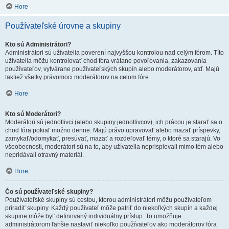
Hore
Používateľské úrovne a skupiny
Kto sú Administrátori?
Administrátori sú užívatelia poverení najvyššou kontrolou nad celým fórom. Títo
užívatelia môžu kontrolovať chod fóra vrátane povoľovania, zakazovania
používateľov, vytvárane používateľských skupín alebo moderátorov, atď. Majú
taktiež všetky právomoci moderátorov na celom fóre.
Hore
Kto sú Moderátori?
Moderátori sú jednotlivci (alebo skupiny jednotlivcov), ich prácou je starať sa o
chod fóra pokiaľ možno denne. Majú právo upravovať alebo mazať príspevky,
zamykať/odomykať, presúvať, mazať a rozdeľovať témy, o ktoré sa starajú. Vo
všeobecnosti, moderátori sú na to, aby užívatelia neprispievali mimo tém alebo
nepridávali otravný materiál.
Hore
Čo sú používateľské skupiny?
Používateľské skupiny sú cestou, ktorou administrátori môžu používateľom
priradiť skupiny. Každý používateľ môže patriť do niekoľkých skupín a každej
skupine môže byť definovaný individuálny prístup. To umožňuje
administrátorom ľahšie nastaviť niekoľko používateľov ako moderátorov fóra