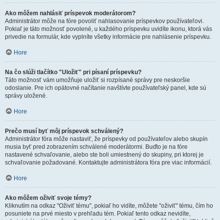
Ako môžem nahlásiť príspevok moderátorom?
Administrátor môže na fóre povoliť nahlasovanie príspevkov používateľovi.
Pokiaľ je táto možnosť povolené, u každého príspevku uvidíte ikonu, ktorá vás
privedie na formulár, kde vyplníte všetky informácie pre nahlásenie príspevku.
Hore
Na čo slúži tlačítko "Uložiť" pri písaní príspevku?
Táto možnosť vám umožňuje uložiť si rozpísané správy pre neskoršie
odoslanie. Pre ich opätovné načítanie navštívte používateľský panel, kde sú
správy uložené.
Hore
Prečo musí byť môj príspevok schválený?
Administrátor fóra môže nastaviť, že príspevky od používateľov alebo skupín
musia byť pred zobrazením schválené moderátormi. Buďto je na fóre
nastavené schvaľovanie, alebo ste boli umiestnený do skupiny, pri ktorej je
schvaľovanie požadované. Kontaktujte administrátora fóra pre viac informácií.
Hore
Ako môžem oživiť svoje témy?
Kliknutím na odkaz "Oživiť tému", pokiaľ ho vidíte, môžete "oživiť" tému, čím ho
posuniete na prvé miesto v prehľadu tém. Pokiaľ tento odkaz nevidíte,