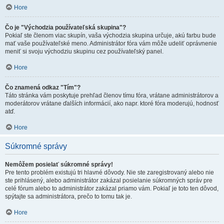
Hore
Čo je "Východzia používateľská skupina"?
Pokiaľ ste členom viac skupín, vaša východzia skupina určuje, akú farbu bude
mať vaše používateľské meno. Administrátor fóra vám môže udeliť oprávnenie
meniť si svoju východziu skupinu cez používateľský panel.
Hore
Čo znamená odkaz "Tím"?
Táto stránka vám poskytuje prehľad členov tímu fóra, vrátane administrátorov a
moderátorov vrátane ďalších informácií, ako napr. ktoré fóra moderujú, hodnosť
atď.
Hore
Súkromné správy
Nemôžem posielať súkromné správy!
Pre tento problém existujú tri hlavné dôvody. Nie ste zaregistrovaný alebo nie
ste prihlásený, alebo administrátor zakázal posielanie súkromných správ pre
celé fórum alebo to administrátor zakázal priamo vám. Pokiaľ je toto ten dôvod,
spýtajte sa administrátora, prečo to tomu tak je.
Hore