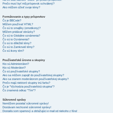
Prečo musí byť môj príspevok schválený?
Ako môžem oživiť svoje témy?
Formátovanie a typy príspevkov
Čo je BBCode?
Môžem používať HTML?
Čo sú to smajlíky (emotikony)?
Môžem pridávať obrázky?
Čo sú to Globálne oznámenia?
Čo sú to Oznámenia?
Čo sú to dôležité témy?
Čo sú to Zamknuté témy?
Čo sú ikony tém?
Používateľské úrovne a skupiny
Kto sú Administrátori?
Kto sú Moderátori?
Čo sú používateľské skupiny?
Ako sa môžem zapojiť do používateľskej skupiny?
Ako sa stanem moderátorom používateľskej skupiny?
Prečo majú niektoré skupiny inú farbu?
Čo je "Východzia používateľská skupina"?
Čo znamená odkaz "Tím"?
Súkromné správy
Nemôžem posielať súkromné správy!
Dostávam nechcené súkromné správy!
Dostal/a som spamový a obťažujúci e-mail od niekoho z fóra!