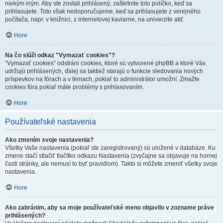
niekým iným. Aby ste zostali prihlásený, zaškrtnite toto políčko, keď sa
prihlasujete. Toto však nedoporučujeme, keď sa prihlasujete z verejného
počítača, napr. v knižnici, z internetovej kaviarne, na univerzite atď.
Hore
Na čo slúži odkaz "Vymazať cookies"?
“Vymazať cookies” odstráni cookies, ktoré sú vytvorené phpBB a ktoré Vás
udržujú prihlásených, ďalej sa taktiež starajú o funkcie sledovania nových
príspevkov na fórach a v témach, pokiaľ to administrátor umožní. Zmažte
cookies fóra pokiaľ máte problémy s prihlasovaním.
Hore
Používateľské nastavenia
Ako zmením svoje nastavenia?
Všetky Vaše nastavenia (pokiaľ ste zaregistrovaný) sú uložené v databáze. Ku
zmene stačí stlačiť tlačítko odkazu Nastavenia (zvyčajne sa objavuje na hornej
časti stránky, ale nemusí to byť pravidlom). Takto si môžete zmeniť všetky svoje
nastavenia.
Hore
Ako zabránim, aby sa moje používateľské meno objavilo v zozname práve
prihlásených?