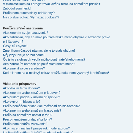
V minulosti som sa zaregistroval, avšak teraz sa nemôžem prihlásiť!
Zabudol som heslo!
Prečo som automaticky odhlásený?
Na čo slúži odkaz "Vymazať cookies"?
Používateľské nastavenia
Ako zmením svoje nastavenia?
Ako zabránim, aby sa moje používateľské meno objavilo v zozname práve
prihlásených?
Časy sú chybné!
Zmenil som časové pásmo, ale je to stále chybne!
Môj jazyk nie je na zozname!
Čo je to za obrázok vedľa môjho používateľského mena?
Ako zobrazím obrázok pri používateľskom mene?
Ako zmeniť svoje zaradenie?
Keď kliknem na e-mailový odkaz používateľa, som vyzvaný k prihláseniu!
Vkladanie príspevkov
Ako vložím tému do fóra?
Ako zmením alebo zmažem príspevok?
Ako pridám podpis k môjmu príspevku?
Ako vytvorím hlasovanie?
Prečo nemôžem pridať viac možností do hlasovania?
Ako zmením alebo zmažem hlasovanie?
Prečo sa nemôžem dostať k fóru?
Prečo nemôžem pridávať prílohy?
Prečo som obdržal varovanie?
Ako môžem nahlásiť príspevok moderátorom?
Na čo slúži tlačítko "Uložiť" pri písaní príspevku?