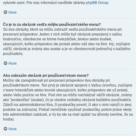
vytvorte sami. Pre viac informácií navštívte stránky
phpBB Group
.
Hore
Čo je to za obrázok vedľa môjho používateľského mena?
Sú dva obrázky, ktoré sa môžu zobraziť vedľa používateľského mena pri
prezeraní príspevkov. Jeden z nich môže byť obrázok prepojený s vašou
hodnosťou, všeobecne vo forme hviezdičiek, blokov alebo bodiek,
ukazujúcich, koľko príspevkov ste poslali alebo váš stav na fóre. Iný, zvyčajne
väčší, obrázok je známy ako avatar a je vo všeobecnosti jedinečný u každého
používateľa.
Hore
Ako zobrazím obrázok pri používateľskom mene?
Možno ste zaregistrovali pri prezeraní príspevkov dva obrázky pri
používateľskom mene. Ten prvý je obrázok spojený s Vašou úrovňou, zvyčajne
v tvare hviezdičiek alebo kociek ukazujúcich, koľko príspevkov ste už pridali,
alebo Vašu pozíciu vo fóre. Pod ním sa môže nachádzať väčší obrázok, známy
ako "postavička" (avatar), čo je vlastne unikátny obrázok každého používateľa.
Záleží na administrátorovi fóra, či postavičky povolí, či ako s nimi naloží (v akej
podobe sa zobrazia). Pokiaľ nemôžete využívať postavičky, potom práve vtedy
toto administrátori zakázali, a Vy by ste sa mali spýtať na dôvody (veríme, že sa
hodia).
Hore