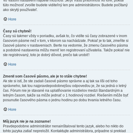
Vo Vašom nastavení nájdete možnosť
Skryť Vašu prítomnosť vo fóre
, pokiaľ
túto možnosť
zvolíte
budete viditeľný len pre administrátorov. Budete počítaný
ako skrytý používateľ.
Hore
Časy sú chybné!
Časy sú takmer vždy v poriadku, avšak to, čo vidíte sú časy zobrazené v inom
časovom pásme než v tom, v ktorom sa nachádzate. Pokiaľ je to tak, zmeňte si
časové pásmo v nastaveniach. Berte na vedomie, že zmenu časového pásma
a podobné nastavenia môžu meniť len registrovaní užívatelia. Takže pokiaľ nie
ste registrovaný, toto je dobrý dôvod, prečo tak urobiť!
Hore
Zmenil som časové pásmo, ale je to stále chybne!
Ak ste si istí, že ste zadali časové pásmo správne a aj tak sa líši od toho
správneho, tak tou najpravdepodobnejšou odpoveďou je, že sa jedná o letný
čas. Fórum nie je stavané na uplatňovanie rozdielov medzi štandardným a
letným časom, takže sa môže jednať o 1 hodinový rozdiel. Riešením môže byť
posunutie časového pásma o jednu hodinu po dobu trvania letného času.
Hore
Môj jazyk nie je na zozname!
Pravdepodobne administrátor nenainštaloval tento jazyk, alebo ho nikto do
tohto jazyka zatiaľ nepreložil. Kontaktujte administrátora, prípadne si preklad