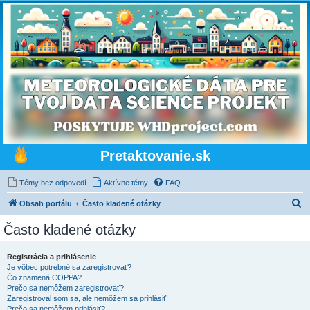
Pretaktovanie.sk
Témy bez odpovedí
Aktívne témy
FAQ
H
Obsah portálu
Často kladené otázky
ľ
Často kladené otázky
a
d
Registrácia a prihlásenie
Je vôbec potrebné sa zaregistrovať?
a
Čo znamená COPPA?
ť
Prečo sa nemôžem zaregistrovať?
Zaregistroval som sa, ale nemôžem sa prihlásiť!
Prečo sa nemôžem prihlásiť?