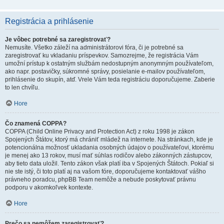
Registrácia a prihlásenie
Je vôbec potrebné sa zaregistrovať?
Nemusíte. Všetko záleží na administrátorovi fóra, či je potrebné sa
zaregistrovať ku vkladaniu príspevkov. Samozrejme, že registrácia Vám
umožní prístup k ostatným službám nedostupným anonymným používateľom,
ako napr. postavičky, súkromné správy, posielanie e-mailov používateľom,
prihlásenie do skupín, atď. Vrele Vám teda registráciu doporučujeme. Zaberie
to len chvíľu.
Hore
Čo znamená COPPA?
COPPA (Child Online Privacy and Protection Act) z roku 1998 je zákon
Spojených Štátov, ktorý má chrániť mládež na internete. Na stránkach, kde je
potencionálna možnosť ukladania osobných údajov o používateľovi, ktorému
je menej ako 13 rokov, musí mať súhlas rodičov alebo zákonných zástupcov,
aby tieto data uložil. Tento zákon však platí iba v Spojených Štátoch. Pokiaľ si
nie ste istý, či toto platí aj na vašom fóre, doporučujeme kontaktovať vášho
právneho poradcu, phpBB Team nemôže a nebude poskytovať právnu
podporu v akomkoľvek kontexte.
Hore
Prečo sa nemôžem zaregistrovať?