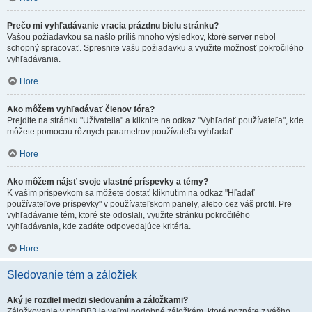
Prečo mi vyhľadávanie vracia prázdnu bielu stránku?
Vašou požiadavkou sa našlo príliš mnoho výsledkov, ktoré server nebol
schopný spracovať. Spresnite vašu požiadavku a využite možnosť pokročilého
vyhľadávania.
Hore
Ako môžem vyhľadávať členov fóra?
Prejdite na stránku "Užívatelia" a kliknite na odkaz "Vyhľadať používateľa", kde
môžete pomocou rôznych parametrov používateľa vyhľadať.
Hore
Ako môžem nájsť svoje vlastné príspevky a témy?
K vaším príspevkom sa môžete dostať kliknutím na odkaz "Hľadať
používateľove príspevky" v používateľskom panely, alebo cez váš profil. Pre
vyhľadávanie tém, ktoré ste odoslali, využite stránku pokročilého
vyhľadávania, kde zadáte odpovedajúce kritéria.
Hore
Sledovanie tém a záložiek
Aký je rozdiel medzi sledovaním a záložkami?
Záložkovanie v phpBB3 je veľmi podobné záložkám, ktoré poznáte z vášho