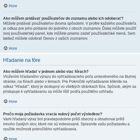
Hore
Ako môžem pridávať používateľov do zoznamu alebo ich odoberať?
Môžete pridávať používateľov dvoma spôsobmi. V profile každého používateľa
je odkaz pre jeho pridanie do jedného z oboch zoznamov. Ďalej môžete použiť
svoj používateľský panel, kde môžete priamo zadať používateľské mená. Sem
taktiež môžete odobrať členov z vašich zoznamov.
Hore
Hľadanie na fóre
Ako môžem hľadať v jednom alebo viac fórach?
Vložením hľadaného výrazu do vyhľadávacieho poľa umiestneného na titulnej
stránke, na fórach alebo v témach. Pre Pokročilé vyhľadávanie kliknite na
odkaz "Hľadať", ktorý je dostupný vo všetkých stránkach fóra. Spôsob, akým sa
pristupuje k vyhľadávaniu sa môže líšiť podľa použitého vzhľadu.
Hore
Prečo moja požiadavka vracia nulový počet výsledkov?
Vami hľadaný výraz bol pravdepodobne príliš obecný a obsahoval príliš
mnoho častých slov, ktoré nie sú indexované. Spresnite vašu požiadavku a
využite možnosti pokročilého vyhľadávania.
Hore