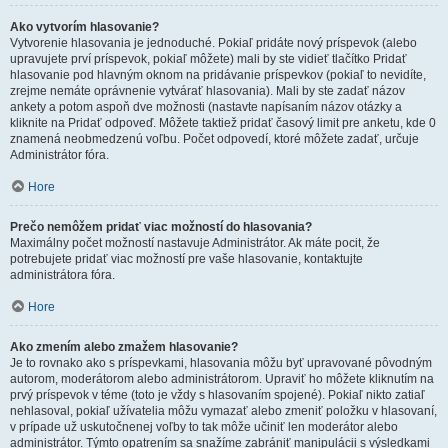
Ako vytvorím hlasovanie?
Vytvorenie hlasovania je jednoduché. Pokiaľ pridáte nový príspevok (alebo
upravujete prví príspevok, pokiaľ môžete) mali by ste vidieť tlačítko Pridať
hlasovanie pod hlavným oknom na pridávanie príspevkov (pokiaľ to nevidíte,
zrejme nemáte oprávnenie vytvárať hlasovania). Mali by ste zadať názov
ankety a potom aspoň dve možnosti (nastavte napísaním názov otázky a
kliknite na Pridať odpoveď. Môžete taktiež pridať časový limit pre anketu, kde 0
znamená neobmedzenú voľbu. Počet odpovedí, ktoré môžete zadať, určuje
Administrátor fóra.
Hore
Prečo nemôžem pridať viac možností do hlasovania?
Maximálny počet možností nastavuje Administrátor. Ak máte pocit, že
potrebujete pridať viac možností pre vaše hlasovanie, kontaktujte
administrátora fóra.
Hore
Ako zmením alebo zmažem hlasovanie?
Je to rovnako ako s príspevkami, hlasovania môžu byť upravované pôvodným
autorom, moderátorom alebo administrátorom. Upraviť ho môžete kliknutím na
prvý príspevok v téme (toto je vždy s hlasovaním spojené). Pokiaľ nikto zatiaľ
nehlasoval, pokiaľ užívatelia môžu vymazať alebo zmeniť položku v hlasovaní,
v prípade už uskutočnenej voľby to tak môže učiniť len moderátor alebo
administrátor. Týmto opatrením sa snažíme zabrániť manipulácii s výsledkami