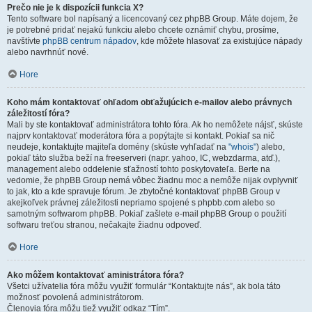
Prečo nie je k dispozícii funkcia X?
Tento software bol napísaný a licencovaný cez phpBB Group. Máte dojem, že
je potrebné pridať nejakú funkciu alebo chcete oznámiť chybu, prosíme,
navštívte
phpBB centrum nápadov
, kde môžete hlasovať za existujúce nápady
alebo navrhnúť nové.
Hore
Koho mám kontaktovať ohľadom obťažujúcich e-mailov alebo právnych
záležitostí fóra?
Mali by ste kontaktovať administrátora tohto fóra. Ak ho nemôžete nájsť, skúste
najprv kontaktovať moderátora fóra a popýtajte si kontakt. Pokiaľ sa nič
neudeje, kontaktujte majiteľa domény (skúste vyhľadať na
"whois"
) alebo,
pokiaľ táto služba beží na freeserveri (napr. yahoo, IC, webzdarma, atď.),
management alebo oddelenie sťažností tohto poskytovateľa. Berte na
vedomie, že phpBB Group nemá vôbec žiadnu moc a nemôže nijak ovplyvniť
to jak, kto a kde spravuje fórum. Je zbytočné kontaktovať phpBB Group v
akejkoľvek právnej záležitosti nepriamo spojené s phpbb.com alebo so
samotným softwarom phpBB. Pokiaľ zašlete e-mail phpBB Group o použití
softwaru treťou stranou, nečakajte žiadnu odpoveď.
Hore
Ako môžem kontaktovať aministrátora fóra?
Všetci užívatelia fóra môžu využiť formulár “Kontaktujte nás”, ak bola táto
možnosť povolená administrátorom.
Členovia fóra môžu tiež využiť odkaz “Tím”.