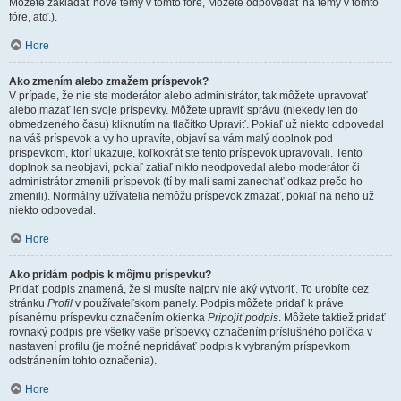
Môžete zakladať nové témy v tomto fóre, Môžete odpovedať na témy v tomto
fóre, atď.).
Hore
Ako zmením alebo zmažem príspevok?
V prípade, že nie ste moderátor alebo administrátor, tak môžete upravovať
alebo mazať len svoje príspevky. Môžete upraviť správu (niekedy len do
obmedzeného času) kliknutím na tlačítko Upraviť. Pokiaľ už niekto odpovedal
na váš príspevok a vy ho upravíte, objaví sa vám malý doplnok pod
príspevkom, ktorí ukazuje, koľkokrát ste tento príspevok upravovali. Tento
doplnok sa neobjaví, pokiaľ zatiaľ nikto neodpovedal alebo moderátor či
administrátor zmenili príspevok (tí by mali sami zanechať odkaz prečo ho
zmenili). Normálny užívatelia nemôžu príspevok zmazať, pokiaľ na neho už
niekto odpovedal.
Hore
Ako pridám podpis k môjmu príspevku?
Pridať podpis znamená, že si musíte najprv nie aký vytvoriť. To urobíte cez
stránku
Profil
v používateľskom panely. Podpis môžete pridať k práve
písanému príspevku označením okienka
Pripojiť podpis
. Môžete taktiež pridať
rovnaký podpis pre všetky vaše príspevky označením príslušného políčka v
nastavení profilu (je možné nepridávať podpis k vybraným príspevkom
odstránením tohto označenia).
Hore