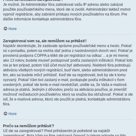
Je možné, že Administrátor fóra zablokoval vašu IP adresu alebo zakázal
použitie používateľského mena, ktoré ste si zvolili. Administrátor taktiež mohol
vypnúť registrácie, aby zabránil prístupu nových používateľov na fórum. Pre
ďalšie informácie kontaktuje administrátora fóra.
Hore
Zaregistroval som sa, ale nemôžem sa prihlásiť!
Najskôr skontrolujte, že zadávate správne používateľské meno a heslo. Pokiaľ
sú v poriadku, potom sa mohla stať jedna z nasledovných dvoch vecí. Pokiaľ je
povolená podpora COPPA a klikli ste pri registrácii na odkaz ... a je mi menej
ako 13 rokov, budete musieť postupovať podľa zaslaných inštrukcií. Pokiaľ toto
nie je ten prípad, potom Váš účet musí byť aktivovaný. Niektoré fóra potrebujú
aktiváciu všetkých nových registrácií, buď Vami, alebo administrátorom pred
tim, ako sa budete môcť prihlásiť. Keď ste sa registrovali, boli by ste k tomu
vyzvaný. Pokiaľ Vám bol zaslaný e-mail, postupujte podľa inštrukcií v ňom
uvedených, pokiaľ ste tento e-mail neobdržali, uistite sa, že Vaša e-mailová
adresa je platná. Jedným z dôvodov, prečo sa aktivácia používa, je zmenšiť
možnosť nežiaducich používateľov, ktorý sa snažia iba obťažovať. Pokiaľ si ste
istí, že e-mailová adresa, ktorú ste použili je platná, kontaktujte administrátora
fóra.
Hore
Prečo sa nemôžem prihlásiť?
Už ste sa zaregistrovali? Pred prihlásením je potrebné sa najskôr
zaregistrovať. Bola Vám na fóre zakázaná činnosť (v takom prípade sa táto