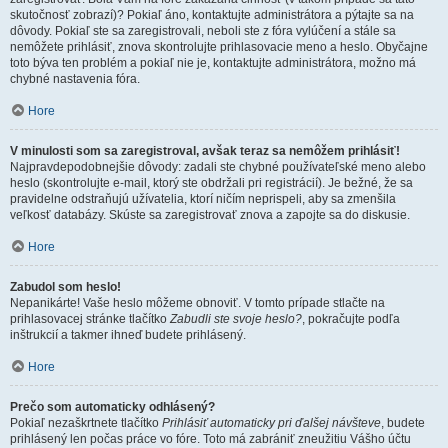
skutočnosť zobrazí)? Pokiaľ áno, kontaktujte administrátora a pýtajte sa na
dôvody. Pokiaľ ste sa zaregistrovali, neboli ste z fóra vylúčení a stále sa
nemôžete prihlásiť, znova skontrolujte prihlasovacie meno a heslo. Obyčajne
toto býva ten problém a pokiaľ nie je, kontaktujte administrátora, možno má
chybné nastavenia fóra.
Hore
V minulosti som sa zaregistroval, avšak teraz sa nemôžem prihlásiť!
Najpravdepodobnejšie dôvody: zadali ste chybné používateľské meno alebo
heslo (skontrolujte e-mail, ktorý ste obdržali pri registrácií). Je bežné, že sa
pravidelne odstraňujú užívatelia, ktorí ničím neprispeli, aby sa zmenšila
veľkosť databázy. Skúste sa zaregistrovať znova a zapojte sa do diskusie.
Hore
Zabudol som heslo!
Nepanikárte! Vaše heslo môžeme obnoviť. V tomto prípade stlačte na
prihlasovacej stránke tlačítko
Zabudli ste svoje heslo?
, pokračujte podľa
inštrukcií a takmer ihneď budete prihlásený.
Hore
Prečo som automaticky odhlásený?
Pokiaľ nezaškrtnete tlačítko
Prihlásiť automaticky pri ďalšej návšteve
, budete
prihlásený len počas práce vo fóre. Toto má zabrániť zneužitiu Vášho účtu