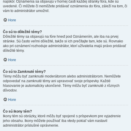
najskôr. Oznámenia sa objavujú v hornej časti každej stránky fóra, kde sú
uvedené. Či môžete či nemôžete pridávať oznámenia do fóra, záleží na tom, či
vám to administrátor umožnil.
Hore
Čo sú to dôležité témy?
Dôležité témy sa objavujú na fóre hneď pod Oznámením, ale iba na prvej
stránke. Sú často veľmi dôležité, takže si ich prečítajte tam, kde sú. Rovnako
ako pri oznámení rozhoduje administrátor, ktorí užívatelia majú právo pridávať
dôležité témy.
Hore
Čo sú to Zamknuté témy?
Témy môžu byť zamknuté moderátorom alebo administrátorom. Nemôžete
odpovedať na zamknuté témy ani upravovať svoje príspevky. Každé
hlasovanie je automaticky ukončené. Témy môžu byť zamknuté z rôznych
dôvodov.
Hore
Čo sú ikony tém?
Ikony tém sú obrázky, ktoré môžu byť spojené s príspevkom pre vyjadrenie
jeho obsahu. Ikony môžete používať iba vtedy pokiaľ vám nastavil
administrátor príslušné oprávnenie.