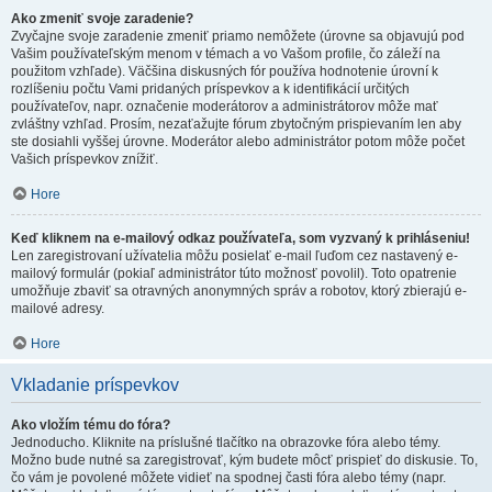
Ako zmeniť svoje zaradenie?
Zvyčajne svoje zaradenie zmeniť priamo nemôžete (úrovne sa objavujú pod
Vašim používateľským menom v témach a vo Vašom profile, čo záleží na
použitom vzhľade). Väčšina diskusných fór používa hodnotenie úrovní k
rozlíšeniu počtu Vami pridaných príspevkov a k identifikácií určitých
používateľov, napr. označenie moderátorov a administrátorov môže mať
zvláštny vzhľad. Prosím, nezaťažujte fórum zbytočným prispievaním len aby
ste dosiahli vyššej úrovne. Moderátor alebo administrátor potom môže počet
Vašich príspevkov znížiť.
Hore
Keď kliknem na e-mailový odkaz používateľa, som vyzvaný k prihláseniu!
Len zaregistrovaní užívatelia môžu posielať e-mail ľuďom cez nastavený e-
mailový formulár (pokiaľ administrátor túto možnosť povolil). Toto opatrenie
umožňuje zbaviť sa otravných anonymných správ a robotov, ktorý zbierajú e-
mailové adresy.
Hore
Vkladanie príspevkov
Ako vložím tému do fóra?
Jednoducho. Kliknite na príslušné tlačítko na obrazovke fóra alebo témy.
Možno bude nutné sa zaregistrovať, kým budete môcť prispieť do diskusie. To,
čo vám je povolené môžete vidieť na spodnej časti fóra alebo témy (napr.