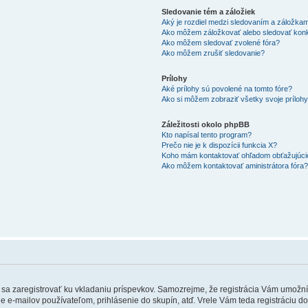
Sledovanie tém a záložiek
Aký je rozdiel medzi sledovaním a záložka
Ako môžem záložkovať alebo sledovať kon
Ako môžem sledovať zvolené fóra?
Ako môžem zrušiť sledovanie?
Prílohy
Aké prílohy sú povolené na tomto fóre?
Ako si môžem zobraziť všetky svoje príloh
Záležitosti okolo phpBB
Kto napísal tento program?
Prečo nie je k dispozícii funkcia X?
Koho mám kontaktovať ohľadom obťažujúcich
Ako môžem kontaktovať aministrátora fóra
ebné sa zaregistrovať ku vkladaniu príspevkov. Samozrejme, že registrácia Vám um
e e-mailov používateľom, prihlásenie do skupín, atď. Vrele Vám teda registráciu do