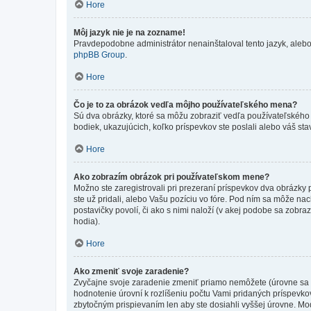
Hore
Môj jazyk nie je na zozname!
Pravdepodobne administrátor nenainštaloval tento jazyk, alebo ho
phpBB Group
.
Hore
Čo je to za obrázok vedľa môjho používateľského mena?
Sú dva obrázky, ktoré sa môžu zobraziť vedľa používateľského
bodiek, ukazujúcich, koľko príspevkov ste poslali alebo váš sta
Hore
Ako zobrazím obrázok pri používateľskom mene?
Možno ste zaregistrovali pri prezeraní príspevkov dva obrázky
ste už pridali, alebo Vašu pozíciu vo fóre. Pod ním sa môže nac
postavičky povolí, či ako s nimi naloží (v akej podobe sa zobra
hodia).
Hore
Ako zmeniť svoje zaradenie?
Zvyčajne svoje zaradenie zmeniť priamo nemôžete (úrovne sa 
hodnotenie úrovní k rozlíšeniu počtu Vami pridaných príspevkov
zbytočným prispievaním len aby ste dosiahli vyššej úrovne. Mo