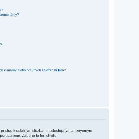
mi?
krétne témy?
y?
 e-mailov alebo právnych záležitostí fóra?
?
ožní prístup k ostatným službám nedostupným anonymným
poručujeme. Zaberie to len chvíľu.