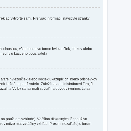
eklad vytvorte sami. Pre viac informácií navštívte stránky
 hodnosťou, všeobecne vo forme hviezdičiek, blokov alebo
edinečný u každého používateľa.
 tvare hviezdičiek alebo kociek ukazujúcich, koľko príspevkov
ok každého používateľa. Záleží na administrátorovi fóra, či
ázali, a Vy by ste sa mali spýtať na dôvody (veríme, že sa
 na použitom vzhľade). Väčšina diskusných fór používa
torov môže mať zvláštny vzhľad. Prosím, nezaťažujte fórum