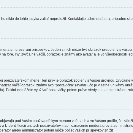
 nikto do tohto jazyka zatiaľ nepreložil. Kontaktujte administrátora, prípadne si pr
 mena pri prezeraní príspevkov. Jeden z nich môže byť obrázok prepojený s vašou
v na fóre. Iný, zvyčajne väčší, obrázok je známy ako avatar a je vo všeobecnosti j
 pri používateľskom mene. Ten prvý je obrázok spojený s Vašou úrovňou, zvyčajne v
hádzať väčší obrázok, známy ako "postavička" (avatar), čo je vlastne unikátny obráz
zia). Pokiaľ nemôžete využívať postavičky, potom práve vtedy toto administrátori zak
objavujú pod Vašim používateľským menom v témach a vo Vašom profile, čo záleží
 a k identifikácií určitých používateľov, napr. označenie moderátorov a administrá
derátor alebo administrátor potom môže počet Vašich príspevkov znížiť.