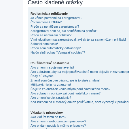
Často kladené otázky
Registrácia a prihlásenie
Je vôbec potrebné sa zaregistrovať?
Čo znamená COPPA?
Prečo sa nemôžem zaregistrovať?
Zaregistroval som sa, ale nemôžem sa prihlásiť!
Prečo sa nemôžem prihlásiť?
V minulosti som sa zaregistroval, avšak teraz sa nemôžem prihlásiť!
Zabudol som heslo!
Prečo som automaticky odhlásený?
Na čo slúži odkaz "Vymazať cookies"?
Používateľské nastavenia
Ako zmením svoje nastavenia?
Ako zabránim, aby sa moje používateľské meno objavilo v zozname p
Časy sú chybné!
Zmenil som časové pásmo, ale je to stále chybne!
Môj jazyk nie je na zozname!
Čo je to za obrázok vedľa môjho používateľského mena?
Ako zobrazím obrázok pri používateľskom mene?
Ako zmeniť svoje zaradenie?
Keď kliknem na e-mailový odkaz používateľa, som vyzvaný k prihlásen
Vkladanie príspevkov
Ako vložím tému do fóra?
Ako zmením alebo zmažem príspevok?
Ako pridám podpis k môjmu príspevku?