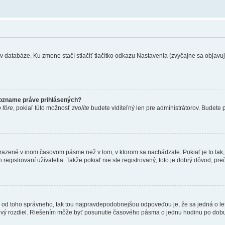
 databáze. Ku zmene stačí stlačiť tlačítko odkazu Nastavenia (zvyčajne sa objavuje 
zozname práve prihlásených?
 fóre
, pokiaľ túto možnosť
zvolíte
budete viditeľný len pre administrátorov. Budete p
obrazené v inom časovom pásme než v tom, v ktorom sa nachádzate. Pokiaľ je to ta
strovaní užívatelia. Takže pokiaľ nie ste registrovaný, toto je dobrý dôvod, preč
 líši od toho správneho, tak tou najpravdepodobnejšou odpoveďou je, že sa jedná o l
vý rozdiel. Riešením môže byť posunutie časového pásma o jednu hodinu po dobu 