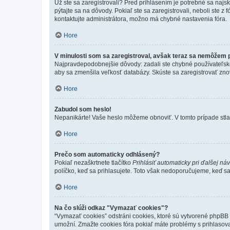
Už ste sa zaregistrovali? Pred prihlásením je potrebné sa najs
pýtajte sa na dôvody. Pokiaľ ste sa zaregistrovali, neboli ste z
kontaktujte administrátora, možno má chybné nastavenia fóra.
Hore
V minulosti som sa zaregistroval, avšak teraz sa nemôžem p
Najpravdepodobnejšie dôvody: zadali ste chybné používateľské men
aby sa zmenšila veľkosť databázy. Skúste sa zaregistrovať zno
Hore
Zabudol som heslo!
Nepanikárte! Vaše heslo môžeme obnoviť. V tomto prípade stlač
Hore
Prečo som automaticky odhlásený?
Pokiaľ nezaškrtnete tlačítko
Prihlásiť automaticky pri ďalšej ná
políčko, keď sa prihlasujete. Toto však nedoporučujeme, keď sa p
Hore
Na čo slúži odkaz "Vymazať cookies"?
“Vymazať cookies” odstráni cookies, ktoré sú vytvorené phpBB a
umožní. Zmažte cookies fóra pokiaľ máte problémy s prihlasov