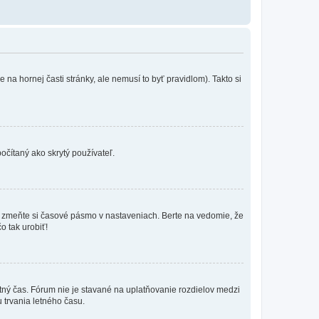
na hornej časti stránky, ale nemusí to byť pravidlom). Takto si
očítaný ako skrytý používateľ.
k, zmeňte si časové pásmo v nastaveniach. Berte na vedomie, že
o tak urobiť!
etný čas. Fórum nie je stavané na uplatňovanie rozdielov medzi
trvania letného času.