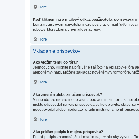
Hore
Keď kliknem na e-mailový odkaz používateľa, som vyzvaný k
Len zaregistrovaní užívatelia môžu posielať e-mail ľuďom cez 
robotov, ktorý zbierajú e-mailové adresy.
Hore
Vkladanie príspevkov
Ako vložím tému do fóra?
Jednoducho. Kliknite na príslušné tlačítko na obrazovke fóra a
alebo témy (napr. Môžete zakladať nové témy v tomto fóre, Môže
Hore
Ako zmením alebo zmažem príspevok?
V prípade, že nie ste moderátor alebo administrátor, tak môžet
niekto odpovedal na váš príspevok a vy ho upravíte, objaví sa v
neodpovedal alebo moderátor či administrátor zmenili príspevo
Hore
Ako pridám podpis k môjmu príspevku?
Pridať podpis znamená, že si musíte najprv nie aký vytvoriť. To