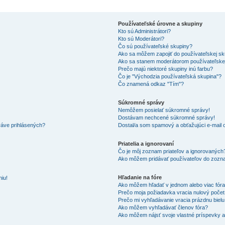
Používateľské úrovne a skupiny
Kto sú Administrátori?
Kto sú Moderátori?
Čo sú používateľské skupiny?
Ako sa môžem zapojiť do používateľskej s
Ako sa stanem moderátorom používateľske
Prečo majú niektoré skupiny inú farbu?
Čo je "Východzia používateľská skupina"?
Čo znamená odkaz "Tím"?
Súkromné správy
Nemôžem posielať súkromné správy!
Dostávam nechcené súkromné správy!
ráve prihlásených?
Dostal/a som spamový a obťažujúci e-mail o
Priatelia a ignorovaní
Čo je môj zoznam priateľov a ignorovaných
Ako môžem pridávať používateľov do zozna
Hľadanie na fóre
iu!
Ako môžem hľadať v jednom alebo viac fór
Prečo moja požiadavka vracia nulový poče
Prečo mi vyhľadávanie vracia prázdnu bielu
Ako môžem vyhľadávať členov fóra?
Ako môžem nájsť svoje vlastné príspevky 