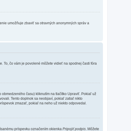
atrenie umožňuje zbaviť sa otravných anonymných správ a
e. To, čo vám je povolené môžete vidieť na spodnej časti fóra
o obmedzeného času) kliknutím na tlačítko Upraviť. Pokiaľ už
ovali. Tento doplnok sa neobjaví, pokiaľ zatiaľ nikto
príspevok zmazať, pokiaľ na neho už niekto odpovedal.
 písanému príspevku označením okienka
Pripojiť podpis
. Môžete