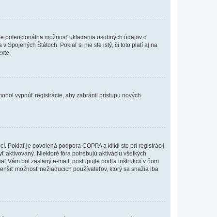
de je potencionálna možnosť ukladania osobných údajov o
Spojených Štátoch. Pokiaľ si nie ste istý, či toto platí aj na
xte.
 mohol vypnúť registrácie, aby zabránil prístupu nových
 Pokiaľ je povolená podpora COPPA a klikli ste pri registrácii
yť aktivovaný. Niektoré fóra potrebujú aktiváciu všetkých
kiaľ Vám bol zaslaný e-mail, postupujte podľa inštrukcií v ňom
zmenšiť možnosť nežiaducich používateľov, ktorý sa snažia iba