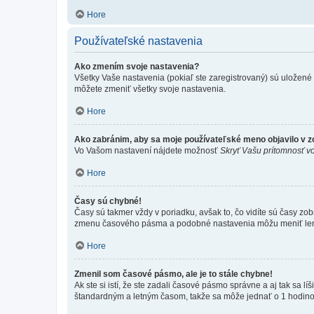
Hore
Používateľské nastavenia
Ako zmením svoje nastavenia?
Všetky Vaše nastavenia (pokiaľ ste zaregistrovaný) sú uložené v
môžete zmeniť všetky svoje nastavenia.
Hore
Ako zabránim, aby sa moje používateľské meno objavilo v 
Vo Vašom nastavení nájdete možnosť
Skryť Vašu prítomnosť vo
Hore
Časy sú chybné!
Časy sú takmer vždy v poriadku, avšak to, čo vidíte sú časy z
zmenu časového pásma a podobné nastavenia môžu meniť len regi
Hore
Zmenil som časové pásmo, ale je to stále chybne!
Ak ste si istí, že ste zadali časové pásmo správne a aj tak sa
štandardným a letným časom, takže sa môže jednať o 1 hodino