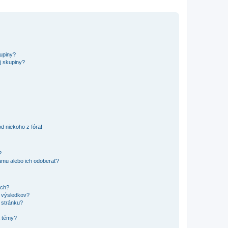
kupiny?
j skupiny?
d niekoho z fóra!
?
mu alebo ich odoberať?
ach?
t výsledkov?
 stránku?
a témy?