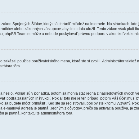
e zákon Spojených Štátov, ktorý má chrániť mládež na internete. Na stránkach, k
dičov alebo zákonných zástupcov, aby tieto data uložil. Tento zákon však platí iba v 
cu, phpBB Team nemôže a nebude poskytovať právnu podporu v akomkoľvek konte
 zakázal použitie používateľského mena, ktoré ste si zvolili. Administrátor taktiež
trátora fóra.
 heslo. Pokiaľ sú v poriadku, potom sa mohla stať jedna z nasledovných dvoch vecí.
ať podľa zaslaných inštrukcií. Pokiaľ toto nie je ten prípad, potom Váš účet musí b
ko sa budete môcť prihlásiť. Keď ste sa registrovali, boli by ste k tomu vyzvaný. Po
Vaša e-mailová adresa je platná. Jedným z dôvodov, prečo sa aktivácia používa, je 
ili je platná, kontaktujte administrátora fóra.