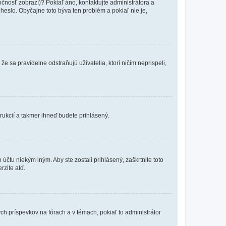
očnosť zobrazí)? Pokiaľ áno, kontaktujte administrátora a
a heslo. Obyčajne toto býva ten problém a pokiaľ nie je,
e sa pravidelne odstraňujú užívatelia, ktorí ničím neprispeli,
trukcií a takmer ihneď budete prihlásený.
účtu niekým iným. Aby ste zostali prihlásený, zaškrtnite toto
rzite atď.
ch príspevkov na fórach a v témach, pokiaľ to administrátor