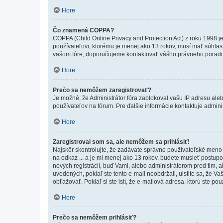
Hore
Čo znamená COPPA?
COPPA (Child Online Privacy and Protection Act) z roku 1998 j
používateľovi, ktorému je menej ako 13 rokov, musí mať súhlas ro
vašom fóre, doporučujeme kontaktovať vášho právneho porad
Hore
Prečo sa nemôžem zaregistrovať?
Je možné, že Administrátor fóra zablokoval vašu IP adresu alebo
používateľov na fórum. Pre ďalšie informácie kontaktuje adminis
Hore
Zaregistroval som sa, ale nemôžem sa prihlásiť!
Najskôr skontrolujte, že zadávate správne používateľské meno a
na odkaz ... a je mi menej ako 13 rokov, budete musieť postupov
nových registrácií, buď Vami, alebo administrátorom pred tim, a
uvedených, pokiaľ ste tento e-mail neobdržali, uistite sa, že 
obťažovať. Pokiaľ si ste istí, že e-mailová adresa, ktorú ste použ
Hore
Prečo sa nemôžem prihlásiť?