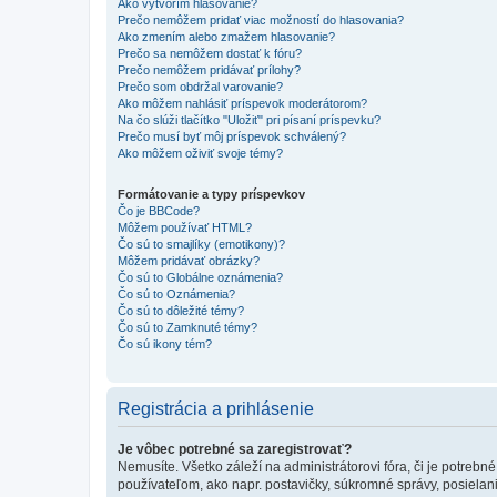
Ako vytvorím hlasovanie?
Prečo nemôžem pridať viac možností do hlasovania?
Ako zmením alebo zmažem hlasovanie?
Prečo sa nemôžem dostať k fóru?
Prečo nemôžem pridávať prílohy?
Prečo som obdržal varovanie?
Ako môžem nahlásiť príspevok moderátorom?
Na čo slúži tlačítko "Uložiť" pri písaní príspevku?
Prečo musí byť môj príspevok schválený?
Ako môžem oživiť svoje témy?
Formátovanie a typy príspevkov
Čo je BBCode?
Môžem používať HTML?
Čo sú to smajlíky (emotikony)?
Môžem pridávať obrázky?
Čo sú to Globálne oznámenia?
Čo sú to Oznámenia?
Čo sú to dôležité témy?
Čo sú to Zamknuté témy?
Čo sú ikony tém?
Registrácia a prihlásenie
Je vôbec potrebné sa zaregistrovať?
Nemusíte. Všetko záleží na administrátorovi fóra, či je potr
používateľom, ako napr. postavičky, súkromné správy, posielani