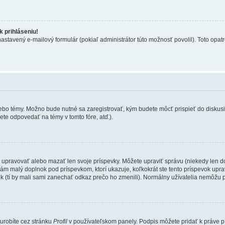
 prihláseniu!
nastavený e-mailový formulár (pokiaľ administrátor túto možnosť povolil). Toto op
lebo témy. Možno bude nutné sa zaregistrovať, kým budete môcť prispieť do diskusi
te odpovedať na témy v tomto fóre, atď.).
e upravovať alebo mazať len svoje príspevky. Môžete upraviť správu (niekedy len d
ám malý doplnok pod príspevkom, ktorí ukazuje, koľkokrát ste tento príspevok uprav
k (tí by mali sami zanechať odkaz prečo ho zmenili). Normálny užívatelia nemôžu 
 urobíte cez stránku
Profil
v používateľskom panely. Podpis môžete pridať k práve