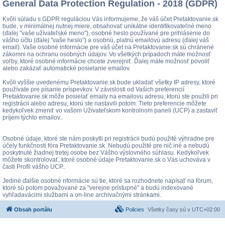
General Data Protection Regulation - 2018 (GDPR)
Kvôli súladu s GDPR reguláciou Vás informujeme, že váš účet Pretaktovanie.sk
bude, v minimálnej nutnej miere, obsahovať unikátne identifikovateľné meno
(ďalej "vaše užívateľské meno"), osobné heslo používané pre prihlásenie do
vášho účtu (ďalej "vaše heslo") a osobnú, platnú emailovú adresu (ďalej váš
email). Vaše osobné informácie pre váš účet na Pretaktovanie.sk sú chránené
zákomni na ochranu osobných údajov. Vo všetkých prípadoch máte možnosť
voľby, ktoré osobné informácie chcete zverejniť. Ďalej máte možnosť povoliť
alebo zakázať automatické posielanie emailov.
Kvôli vyššie uvedenému Pretaktovanie.sk bude ukladať všetky IP adresy, ktoré
používate pre písanie príspevkov. V závislosti od Vašich preferencií
Pretaktovanie.sk môže posielať emaily na emailovu adresu, ktorú ste použili pri
registrácii alebo adresu, ktorú ste nastavili potom. Tieto preferencie môžete
kedykoľvek zmeniť vo vašom Užívateľskom kontrolnom paneli (UCP) a zastaviť
príjem týchto emailov..
Osobné údaje, ktoré ste nám poskytli pri registrácii budú použité výhradne pre
účely funkčnosti fóra Pretaktovanie.sk. Nebudú použité pre nič iné a nebudú
poskytnuté žiadnej tretej osobe bez Vášho výslovného súhlasu. Kedykoľvek
môžete skontrolovať, ktoré osobné údaje Pretaktovanie.sk o Vás uchováva v
časti Profil vášho UCP..
Jediné ďalšie osobné nformácie sú tie, ktoré sa rozhodnete napísať na fórum,
ktoré sú potom považované za "verejne prístupné" a budú indexované
vyhľadavácimi službami a on-line archivačnými stránkami.
Obsah portálu
Policies
Všetky časy sú v
UTC+02:00