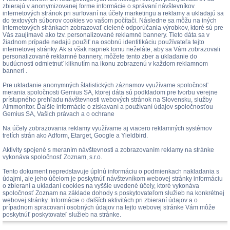
zbierajú v anonymizovanej forme informácie o správaní návštevníkov
internetových stránok pri surfovaní na účely marketingu a reklamy a ukladajú sa
do textových súborov cookies vo vašom počítači. Následne sa môžu na iných
internetových stránkach zobrazovať cielené odporúčania výrobkov, ktoré sú pre
Vás zaujímavé ako tzv. personalizované reklamné bannery. Tieto dáta sa v
žiadnom prípade nedajú použiť na osobnú identifikáciu používateľa tejto
internetovej stránky. Ak si však napriek tomu neželáte, aby sa Vám zobrazovali
personalizované reklamné bannery, môžete tento zber a ukladanie do
budúcnosti odmietnuť kliknutím na ikonu zobrazenú v každom reklamnom
banneri .
Pre ukladanie anonymných štatistických záznamov využívame spoločnosť
merania spoločnosti Gemius SA, ktorej dáta sú podkladom pre tvorbu verejne
prístupného prehľadu návštevnosti webových stránok na Slovensku, služby
Aimmonitor. Ďalšie informácie o získavaní a používaní údajov spoločnosťou
Gemius SA, Vašich právach a o ochrane
Na účely zobrazovania reklamy využívame aj viacero reklamných systémov
tretích strán ako Adform, Etarget, Google a Yieldbird.
Aktivity spojené s meraním návštevnosti a zobrazovaním reklamy na stránke
vykonáva spoločnosť Zoznam, s.r.o.
Tento dokument nepredstavuje úplnú informáciu o podmienkach nakladania s
údajmi, ale jeho účelom je poskytnúť návštevníkom webovej stránky informáciu
o zbieraní a ukladaní cookies na vyššie uvedené účely, ktoré vykonáva
spoločnosť Zoznam na základe dohody s poskytovateľom služieb na konkrétnej
webovej stránky. Informácie o ďalších aktivitách pri zbieraní údajov a o
prípadnom spracovaní osobných údajov na tejto webovej stránke Vám môže
poskytnúť poskytovateľ služieb na stránke.