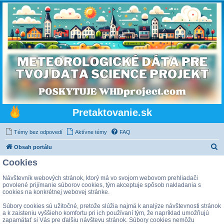
Pretaktovanie.sk
Témy bez odpovedí
Aktívne témy
FAQ
H
Obsah portálu
ľ
Cookies
a
Návštevník webových stránok, ktorý má vo svojom webovom prehliadači
d
povolené prijímanie súborov cookies, tým akceptuje spôsob nakladania s
cookies na konkrétnej webovej stránke.
a
Súbory cookies sú užitočné, pretože slúžia najmä k analýze návštevnosti stránok
ť
a k zaisteniu vyššieho komfortu pri ich používaní tým, že napríklad umožňujú
zapamätať si Vás pre ďalšiu návštevu stránok. Súbory cookies nemôžu