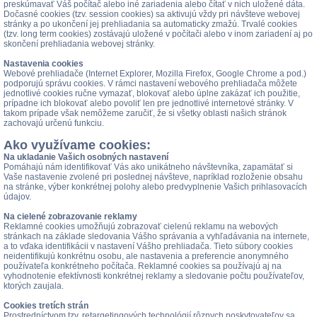
preskúmavať Váš počítač alebo iné zariadenia alebo čítať v nich uložené dáta.
Dočasné cookies (tzv. session cookies) sa aktivujú vždy pri návšteve webovej
stránky a po ukončení jej prehliadania sa automaticky zmažú. Trvalé cookies
(tzv. long term cookies) zostávajú uložené v počítači alebo v inom zariadení aj po
skončení prehliadania webovej stránky.
Nastavenia cookies
Webové prehliadače (Internet Explorer, Mozilla Firefox, Google Chrome a pod.)
podporujú správu cookies. V rámci nastavení webového prehliadača môžete
jednotlivé cookies ručne vymazať, blokovať alebo úplne zakázať ich použitie,
prípadne ich blokovať alebo povoliť len pre jednotlivé internetové stránky. V
takom prípade však nemôžeme zaručiť, že si všetky oblasti našich stránok
zachovajú určenú funkciu.
Ako využívame cookies:
Na ukladanie Vašich osobných nastavení
Pomáhajú nám identifikovať Vás ako unikátneho návštevníka, zapamätať si
Vaše nastavenie zvolené pri poslednej návšteve, napríklad rozloženie obsahu
na stránke, výber konkrétnej polohy alebo predvyplnenie Vašich prihlasovacích
údajov.
Na cielené zobrazovanie reklamy
Reklamné cookies umožňujú zobrazovať cielenú reklamu na webových
stránkach na základe sledovania Vášho správania a vyhľadávania na internete,
a to vďaka identifikácii v nastavení Vášho prehliadača. Tieto súbory cookies
neidentifikujú konkrétnu osobu, ale nastavenia a preferencie anonymného
používateľa konkrétneho počítača. Reklamné cookies sa používajú aj na
vyhodnotenie efektívnosti konkrétnej reklamy a sledovanie počtu používateľov,
ktorých zaujala.
Cookies tretích strán
Prostredníctvom tzv. retargetingových technológií rôznych poskytovateľov sa