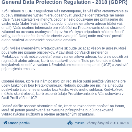
General Data Protection Regulation - 2018 (GDPR)
Kvôli súladu s GDPR reguláciou Vás informujeme, že váš účet Pretaktovanie.sk
bude, v minimálnej nutnej miere, obsahovať unikátne identifikovateľné meno
(ďalej "vaše užívateľské meno"), osobné heslo používané pre prihlásenie do
vášho účtu (ďalej "vaše heslo") a osobnú, platnú emailovú adresu (ďalej váš
email). Vaše osobné informácie pre váš účet na Pretaktovanie.sk sú chránené
zákomni na ochranu osobných údajov. Vo všetkých prípadoch máte možnosť
voľby, ktoré osobné informácie chcete zverejniť. Ďalej máte možnosť povoliť
alebo zakázať automatické posielanie emailov.
Kvôli vyššie uvedenému Pretaktovanie.sk bude ukladať všetky IP adresy, ktoré
používate pre písanie príspevkov. V závislosti od Vašich preferencií
Pretaktovanie.sk môže posielať emaily na emailovu adresu, ktorú ste použili pri
registrácii alebo adresu, ktorú ste nastavili potom. Tieto preferencie môžete
kedykoľvek zmeniť vo vašom Užívateľskom kontrolnom paneli (UCP) a zastaviť
príjem týchto emailov..
Osobné údaje, ktoré ste nám poskytli pri registrácii budú použité výhradne pre
účely funkčnosti fóra Pretaktovanie.sk. Nebudú použité pre nič iné a nebudú
poskytnuté žiadnej tretej osobe bez Vášho výslovného súhlasu. Kedykoľvek
môžete skontrolovať, ktoré osobné údaje Pretaktovanie.sk o Vás uchováva v
časti Profil vášho UCP..
Jediné ďalšie osobné nformácie sú tie, ktoré sa rozhodnete napísať na fórum,
ktoré sú potom považované za "verejne prístupné" a budú indexované
vyhľadavácimi službami a on-line archivačnými stránkami.
Obsah portálu
Policies
Všetky časy sú v
UTC+02:00