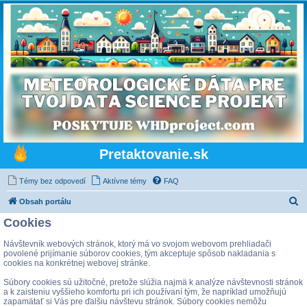
Pretaktovanie.sk
Témy bez odpovedí
Aktívne témy
FAQ
H
Obsah portálu
ľ
Cookies
a
Návštevník webových stránok, ktorý má vo svojom webovom prehliadači
d
povolené prijímanie súborov cookies, tým akceptuje spôsob nakladania s
cookies na konkrétnej webovej stránke.
a
Súbory cookies sú užitočné, pretože slúžia najmä k analýze návštevnosti stránok
ť
a k zaisteniu vyššieho komfortu pri ich používaní tým, že napríklad umožňujú
zapamätať si Vás pre ďalšiu návštevu stránok. Súbory cookies nemôžu