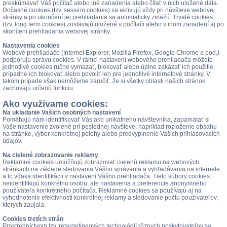
preskúmavať Váš počítač alebo iné zariadenia alebo čítať v nich uložené dáta.
Dočasné cookies (tzv. session cookies) sa aktivujú vždy pri návšteve webovej
stránky a po ukončení jej prehliadania sa automaticky zmažú. Trvalé cookies
(tzv. long term cookies) zostávajú uložené v počítači alebo v inom zariadení aj po
skončení prehliadania webovej stránky.
Nastavenia cookies
Webové prehliadače (Internet Explorer, Mozilla Firefox, Google Chrome a pod.)
podporujú správu cookies. V rámci nastavení webového prehliadača môžete
jednotlivé cookies ručne vymazať, blokovať alebo úplne zakázať ich použitie,
prípadne ich blokovať alebo povoliť len pre jednotlivé internetové stránky. V
takom prípade však nemôžeme zaručiť, že si všetky oblasti našich stránok
zachovajú určenú funkciu.
Ako využívame cookies:
Na ukladanie Vašich osobných nastavení
Pomáhajú nám identifikovať Vás ako unikátneho návštevníka, zapamätať si
Vaše nastavenie zvolené pri poslednej návšteve, napríklad rozloženie obsahu
na stránke, výber konkrétnej polohy alebo predvyplnenie Vašich prihlasovacích
údajov.
Na cielené zobrazovanie reklamy
Reklamné cookies umožňujú zobrazovať cielenú reklamu na webových
stránkach na základe sledovania Vášho správania a vyhľadávania na internete,
a to vďaka identifikácii v nastavení Vášho prehliadača. Tieto súbory cookies
neidentifikujú konkrétnu osobu, ale nastavenia a preferencie anonymného
používateľa konkrétneho počítača. Reklamné cookies sa používajú aj na
vyhodnotenie efektívnosti konkrétnej reklamy a sledovanie počtu používateľov,
ktorých zaujala.
Cookies tretích strán
Prostredníctvom tzv. retargetingových technológií rôznych poskytovateľov sa