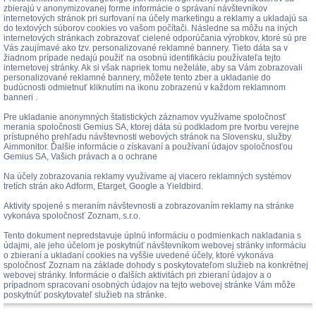
zbierajú v anonymizovanej forme informácie o správaní návštevníkov
internetových stránok pri surfovaní na účely marketingu a reklamy a ukladajú sa
do textových súborov cookies vo vašom počítači. Následne sa môžu na iných
internetových stránkach zobrazovať cielené odporúčania výrobkov, ktoré sú pre
Vás zaujímavé ako tzv. personalizované reklamné bannery. Tieto dáta sa v
žiadnom prípade nedajú použiť na osobnú identifikáciu používateľa tejto
internetovej stránky. Ak si však napriek tomu neželáte, aby sa Vám zobrazovali
personalizované reklamné bannery, môžete tento zber a ukladanie do
budúcnosti odmietnuť kliknutím na ikonu zobrazenú v každom reklamnom
banneri .
Pre ukladanie anonymných štatistických záznamov využívame spoločnosť
merania spoločnosti Gemius SA, ktorej dáta sú podkladom pre tvorbu verejne
prístupného prehľadu návštevnosti webových stránok na Slovensku, služby
Aimmonitor. Ďalšie informácie o získavaní a používaní údajov spoločnosťou
Gemius SA, Vašich právach a o ochrane
Na účely zobrazovania reklamy využívame aj viacero reklamných systémov
tretích strán ako Adform, Etarget, Google a Yieldbird.
Aktivity spojené s meraním návštevnosti a zobrazovaním reklamy na stránke
vykonáva spoločnosť Zoznam, s.r.o.
Tento dokument nepredstavuje úplnú informáciu o podmienkach nakladania s
údajmi, ale jeho účelom je poskytnúť návštevníkom webovej stránky informáciu
o zbieraní a ukladaní cookies na vyššie uvedené účely, ktoré vykonáva
spoločnosť Zoznam na základe dohody s poskytovateľom služieb na konkrétnej
webovej stránky. Informácie o ďalších aktivitách pri zbieraní údajov a o
prípadnom spracovaní osobných údajov na tejto webovej stránke Vám môže
poskytnúť poskytovateľ služieb na stránke.