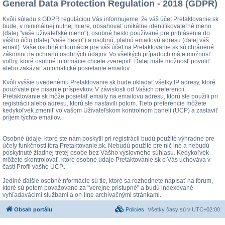
General Data Protection Regulation - 2018 (GDPR)
Kvôli súladu s GDPR reguláciou Vás informujeme, že váš účet Pretaktovanie.sk
bude, v minimálnej nutnej miere, obsahovať unikátne identifikovateľné meno
(ďalej "vaše užívateľské meno"), osobné heslo používané pre prihlásenie do
vášho účtu (ďalej "vaše heslo") a osobnú, platnú emailovú adresu (ďalej váš
email). Vaše osobné informácie pre váš účet na Pretaktovanie.sk sú chránené
zákomni na ochranu osobných údajov. Vo všetkých prípadoch máte možnosť
voľby, ktoré osobné informácie chcete zverejniť. Ďalej máte možnosť povoliť
alebo zakázať automatické posielanie emailov.
Kvôli vyššie uvedenému Pretaktovanie.sk bude ukladať všetky IP adresy, ktoré
používate pre písanie príspevkov. V závislosti od Vašich preferencií
Pretaktovanie.sk môže posielať emaily na emailovu adresu, ktorú ste použili pri
registrácii alebo adresu, ktorú ste nastavili potom. Tieto preferencie môžete
kedykoľvek zmeniť vo vašom Užívateľskom kontrolnom paneli (UCP) a zastaviť
príjem týchto emailov..
Osobné údaje, ktoré ste nám poskytli pri registrácii budú použité výhradne pre
účely funkčnosti fóra Pretaktovanie.sk. Nebudú použité pre nič iné a nebudú
poskytnuté žiadnej tretej osobe bez Vášho výslovného súhlasu. Kedykoľvek
môžete skontrolovať, ktoré osobné údaje Pretaktovanie.sk o Vás uchováva v
časti Profil vášho UCP..
Jediné ďalšie osobné nformácie sú tie, ktoré sa rozhodnete napísať na fórum,
ktoré sú potom považované za "verejne prístupné" a budú indexované
vyhľadavácimi službami a on-line archivačnými stránkami.
Obsah portálu
Policies
Všetky časy sú v
UTC+02:00