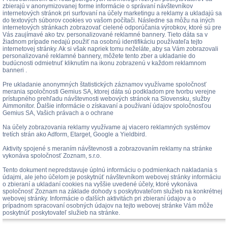
zbierajú v anonymizovanej forme informácie o správaní návštevníkov
internetových stránok pri surfovaní na účely marketingu a reklamy a ukladajú sa
do textových súborov cookies vo vašom počítači. Následne sa môžu na iných
internetových stránkach zobrazovať cielené odporúčania výrobkov, ktoré sú pre
Vás zaujímavé ako tzv. personalizované reklamné bannery. Tieto dáta sa v
žiadnom prípade nedajú použiť na osobnú identifikáciu používateľa tejto
internetovej stránky. Ak si však napriek tomu neželáte, aby sa Vám zobrazovali
personalizované reklamné bannery, môžete tento zber a ukladanie do
budúcnosti odmietnuť kliknutím na ikonu zobrazenú v každom reklamnom
banneri .
Pre ukladanie anonymných štatistických záznamov využívame spoločnosť
merania spoločnosti Gemius SA, ktorej dáta sú podkladom pre tvorbu verejne
prístupného prehľadu návštevnosti webových stránok na Slovensku, služby
Aimmonitor. Ďalšie informácie o získavaní a používaní údajov spoločnosťou
Gemius SA, Vašich právach a o ochrane
Na účely zobrazovania reklamy využívame aj viacero reklamných systémov
tretích strán ako Adform, Etarget, Google a Yieldbird.
Aktivity spojené s meraním návštevnosti a zobrazovaním reklamy na stránke
vykonáva spoločnosť Zoznam, s.r.o.
Tento dokument nepredstavuje úplnú informáciu o podmienkach nakladania s
údajmi, ale jeho účelom je poskytnúť návštevníkom webovej stránky informáciu
o zbieraní a ukladaní cookies na vyššie uvedené účely, ktoré vykonáva
spoločnosť Zoznam na základe dohody s poskytovateľom služieb na konkrétnej
webovej stránky. Informácie o ďalších aktivitách pri zbieraní údajov a o
prípadnom spracovaní osobných údajov na tejto webovej stránke Vám môže
poskytnúť poskytovateľ služieb na stránke.