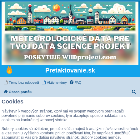
Pretaktovanie.sk
Témy bez odpovedí
Aktívne témy
FAQ
H
Obsah portálu
ľ
Cookies
a
Návštevník webových stránok, ktorý má vo svojom webovom prehliadači
d
povolené prijímanie súborov cookies, tým akceptuje spôsob nakladania s
cookies na konkrétnej webovej stránke.
a
Súbory cookies sú užitočné, pretože slúžia najmä k analýze návštevnosti stránok
ť
a k zaisteniu vyššieho komfortu pri ich používaní tým, že napríklad umožňujú
zapamätať si Vás pre ďalšiu návštevu stránok. Súbory cookies nemôžu