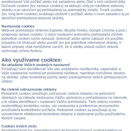
preskúmavať Váš počítač alebo iné zariadenia alebo čítať v nich uložené dáta.
Dočasné cookies (tzv. session cookies) sa aktivujú vždy pri návšteve webovej
stránky a po ukončení jej prehliadania sa automaticky zmažú. Trvalé cookies
(tzv. long term cookies) zostávajú uložené v počítači alebo v inom zariadení aj po
skončení prehliadania webovej stránky.
Nastavenia cookies
Webové prehliadače (Internet Explorer, Mozilla Firefox, Google Chrome a pod.)
podporujú správu cookies. V rámci nastavení webového prehliadača môžete
jednotlivé cookies ručne vymazať, blokovať alebo úplne zakázať ich použitie,
prípadne ich blokovať alebo povoliť len pre jednotlivé internetové stránky. V
takom prípade však nemôžeme zaručiť, že si všetky oblasti našich stránok
zachovajú určenú funkciu.
Ako využívame cookies:
Na ukladanie Vašich osobných nastavení
Pomáhajú nám identifikovať Vás ako unikátneho návštevníka, zapamätať si
Vaše nastavenie zvolené pri poslednej návšteve, napríklad rozloženie obsahu
na stránke, výber konkrétnej polohy alebo predvyplnenie Vašich prihlasovacích
údajov.
Na cielené zobrazovanie reklamy
Reklamné cookies umožňujú zobrazovať cielenú reklamu na webových
stránkach na základe sledovania Vášho správania a vyhľadávania na internete,
a to vďaka identifikácii v nastavení Vášho prehliadača. Tieto súbory cookies
neidentifikujú konkrétnu osobu, ale nastavenia a preferencie anonymného
používateľa konkrétneho počítača. Reklamné cookies sa používajú aj na
vyhodnotenie efektívnosti konkrétnej reklamy a sledovanie počtu používateľov,
ktorých zaujala.
Cookies tretích strán
Prostredníctvom tzv. retargetingových technológií rôznych poskytovateľov sa