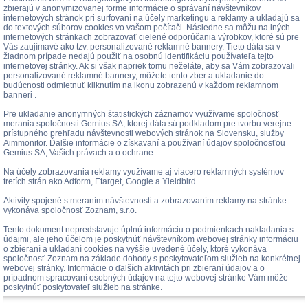
zbierajú v anonymizovanej forme informácie o správaní návštevníkov
internetových stránok pri surfovaní na účely marketingu a reklamy a ukladajú sa
do textových súborov cookies vo vašom počítači. Následne sa môžu na iných
internetových stránkach zobrazovať cielené odporúčania výrobkov, ktoré sú pre
Vás zaujímavé ako tzv. personalizované reklamné bannery. Tieto dáta sa v
žiadnom prípade nedajú použiť na osobnú identifikáciu používateľa tejto
internetovej stránky. Ak si však napriek tomu neželáte, aby sa Vám zobrazovali
personalizované reklamné bannery, môžete tento zber a ukladanie do
budúcnosti odmietnuť kliknutím na ikonu zobrazenú v každom reklamnom
banneri .
Pre ukladanie anonymných štatistických záznamov využívame spoločnosť
merania spoločnosti Gemius SA, ktorej dáta sú podkladom pre tvorbu verejne
prístupného prehľadu návštevnosti webových stránok na Slovensku, služby
Aimmonitor. Ďalšie informácie o získavaní a používaní údajov spoločnosťou
Gemius SA, Vašich právach a o ochrane
Na účely zobrazovania reklamy využívame aj viacero reklamných systémov
tretích strán ako Adform, Etarget, Google a Yieldbird.
Aktivity spojené s meraním návštevnosti a zobrazovaním reklamy na stránke
vykonáva spoločnosť Zoznam, s.r.o.
Tento dokument nepredstavuje úplnú informáciu o podmienkach nakladania s
údajmi, ale jeho účelom je poskytnúť návštevníkom webovej stránky informáciu
o zbieraní a ukladaní cookies na vyššie uvedené účely, ktoré vykonáva
spoločnosť Zoznam na základe dohody s poskytovateľom služieb na konkrétnej
webovej stránky. Informácie o ďalších aktivitách pri zbieraní údajov a o
prípadnom spracovaní osobných údajov na tejto webovej stránke Vám môže
poskytnúť poskytovateľ služieb na stránke.