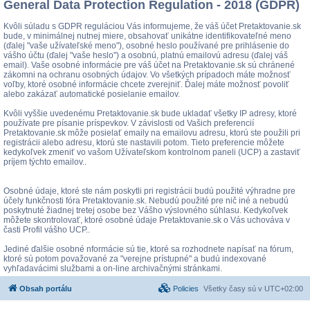
General Data Protection Regulation - 2018 (GDPR)
Kvôli súladu s GDPR reguláciou Vás informujeme, že váš účet Pretaktovanie.sk
bude, v minimálnej nutnej miere, obsahovať unikátne identifikovateľné meno
(ďalej "vaše užívateľské meno"), osobné heslo používané pre prihlásenie do
vášho účtu (ďalej "vaše heslo") a osobnú, platnú emailovú adresu (ďalej váš
email). Vaše osobné informácie pre váš účet na Pretaktovanie.sk sú chránené
zákomni na ochranu osobných údajov. Vo všetkých prípadoch máte možnosť
voľby, ktoré osobné informácie chcete zverejniť. Ďalej máte možnosť povoliť
alebo zakázať automatické posielanie emailov.
Kvôli vyššie uvedenému Pretaktovanie.sk bude ukladať všetky IP adresy, ktoré
používate pre písanie príspevkov. V závislosti od Vašich preferencií
Pretaktovanie.sk môže posielať emaily na emailovu adresu, ktorú ste použili pri
registrácii alebo adresu, ktorú ste nastavili potom. Tieto preferencie môžete
kedykoľvek zmeniť vo vašom Užívateľskom kontrolnom paneli (UCP) a zastaviť
príjem týchto emailov..
Osobné údaje, ktoré ste nám poskytli pri registrácii budú použité výhradne pre
účely funkčnosti fóra Pretaktovanie.sk. Nebudú použité pre nič iné a nebudú
poskytnuté žiadnej tretej osobe bez Vášho výslovného súhlasu. Kedykoľvek
môžete skontrolovať, ktoré osobné údaje Pretaktovanie.sk o Vás uchováva v
časti Profil vášho UCP..
Jediné ďalšie osobné nformácie sú tie, ktoré sa rozhodnete napísať na fórum,
ktoré sú potom považované za "verejne prístupné" a budú indexované
vyhľadavácimi službami a on-line archivačnými stránkami.
Obsah portálu
Policies
Všetky časy sú v
UTC+02:00