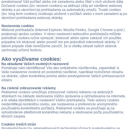
preskúmavať Váš počítač alebo iné zariadenia alebo čítať v nich uložené dáta.
Dočasné cookies (tzv. session cookies) sa aktivujú vždy pri návšteve webovej
stránky a po ukončení jej prehliadania sa automaticky zmažú. Trvalé cookies
(tzv. long term cookies) zostávajú uložené v počítači alebo v inom zariadení aj po
skončení prehliadania webovej stránky.
Nastavenia cookies
Webové prehliadače (Internet Explorer, Mozilla Firefox, Google Chrome a pod.)
podporujú správu cookies. V rámci nastavení webového prehliadača môžete
jednotlivé cookies ručne vymazať, blokovať alebo úplne zakázať ich použitie,
prípadne ich blokovať alebo povoliť len pre jednotlivé internetové stránky. V
takom prípade však nemôžeme zaručiť, že si všetky oblasti našich stránok
zachovajú určenú funkciu.
Ako využívame cookies:
Na ukladanie Vašich osobných nastavení
Pomáhajú nám identifikovať Vás ako unikátneho návštevníka, zapamätať si
Vaše nastavenie zvolené pri poslednej návšteve, napríklad rozloženie obsahu
na stránke, výber konkrétnej polohy alebo predvyplnenie Vašich prihlasovacích
údajov.
Na cielené zobrazovanie reklamy
Reklamné cookies umožňujú zobrazovať cielenú reklamu na webových
stránkach na základe sledovania Vášho správania a vyhľadávania na internete,
a to vďaka identifikácii v nastavení Vášho prehliadača. Tieto súbory cookies
neidentifikujú konkrétnu osobu, ale nastavenia a preferencie anonymného
používateľa konkrétneho počítača. Reklamné cookies sa používajú aj na
vyhodnotenie efektívnosti konkrétnej reklamy a sledovanie počtu používateľov,
ktorých zaujala.
Cookies tretích strán
Prostredníctvom tzv. retargetingových technológií rôznych poskytovateľov sa