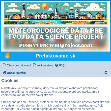
Pretaktovanie.sk
Témy bez odpovedí
Aktívne témy
FAQ
H
Obsah portálu
ľ
Cookies
a
Návštevník webových stránok, ktorý má vo svojom webovom prehliadači
d
povolené prijímanie súborov cookies, tým akceptuje spôsob nakladania s
cookies na konkrétnej webovej stránke.
a
Súbory cookies sú užitočné, pretože slúžia najmä k analýze návštevnosti stránok
ť
a k zaisteniu vyššieho komfortu pri ich používaní tým, že napríklad umožňujú
zapamätať si Vás pre ďalšiu návštevu stránok. Súbory cookies nemôžu