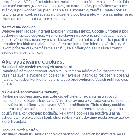
preskúmavať Váš počítač alebo iné zariadenia alebo čítať v nich uložené dáta.
Dočasné cookies (tzv. session cookies) sa aktivujú vždy pri návšteve webovej
stránky a po ukončení jej prehliadania sa automaticky zmažú. Trvalé cookies
(tzv. long term cookies) zostávajú uložené v počítači alebo v inom zariadení aj po
skončení prehliadania webovej stránky.
Nastavenia cookies
Webové prehliadače (Internet Explorer, Mozilla Firefox, Google Chrome a pod.)
podporujú správu cookies. V rámci nastavení webového prehliadača môžete
jednotlivé cookies ručne vymazať, blokovať alebo úplne zakázať ich použitie,
prípadne ich blokovať alebo povoliť len pre jednotlivé internetové stránky. V
takom prípade však nemôžeme zaručiť, že si všetky oblasti našich stránok
zachovajú určenú funkciu.
Ako využívame cookies:
Na ukladanie Vašich osobných nastavení
Pomáhajú nám identifikovať Vás ako unikátneho návštevníka, zapamätať si
Vaše nastavenie zvolené pri poslednej návšteve, napríklad rozloženie obsahu
na stránke, výber konkrétnej polohy alebo predvyplnenie Vašich prihlasovacích
údajov.
Na cielené zobrazovanie reklamy
Reklamné cookies umožňujú zobrazovať cielenú reklamu na webových
stránkach na základe sledovania Vášho správania a vyhľadávania na internete,
a to vďaka identifikácii v nastavení Vášho prehliadača. Tieto súbory cookies
neidentifikujú konkrétnu osobu, ale nastavenia a preferencie anonymného
používateľa konkrétneho počítača. Reklamné cookies sa používajú aj na
vyhodnotenie efektívnosti konkrétnej reklamy a sledovanie počtu používateľov,
ktorých zaujala.
Cookies tretích strán
Prostredníctvom tzv. retargetingových technológií rôznych poskytovateľov sa