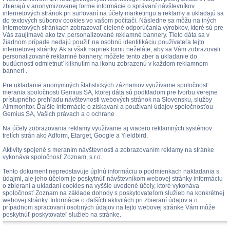
zbierajú v anonymizovanej forme informácie o správaní návštevníkov
internetových stránok pri surfovaní na účely marketingu a reklamy a ukladajú sa
do textových súborov cookies vo vašom počítači. Následne sa môžu na iných
internetových stránkach zobrazovať cielené odporúčania výrobkov, ktoré sú pre
Vás zaujímavé ako tzv. personalizované reklamné bannery. Tieto dáta sa v
žiadnom prípade nedajú použiť na osobnú identifikáciu používateľa tejto
internetovej stránky. Ak si však napriek tomu neželáte, aby sa Vám zobrazovali
personalizované reklamné bannery, môžete tento zber a ukladanie do
budúcnosti odmietnuť kliknutím na ikonu zobrazenú v každom reklamnom
banneri .
Pre ukladanie anonymných štatistických záznamov využívame spoločnosť
merania spoločnosti Gemius SA, ktorej dáta sú podkladom pre tvorbu verejne
prístupného prehľadu návštevnosti webových stránok na Slovensku, služby
Aimmonitor. Ďalšie informácie o získavaní a používaní údajov spoločnosťou
Gemius SA, Vašich právach a o ochrane
Na účely zobrazovania reklamy využívame aj viacero reklamných systémov
tretích strán ako Adform, Etarget, Google a Yieldbird.
Aktivity spojené s meraním návštevnosti a zobrazovaním reklamy na stránke
vykonáva spoločnosť Zoznam, s.r.o.
Tento dokument nepredstavuje úplnú informáciu o podmienkach nakladania s
údajmi, ale jeho účelom je poskytnúť návštevníkom webovej stránky informáciu
o zbieraní a ukladaní cookies na vyššie uvedené účely, ktoré vykonáva
spoločnosť Zoznam na základe dohody s poskytovateľom služieb na konkrétnej
webovej stránky. Informácie o ďalších aktivitách pri zbieraní údajov a o
prípadnom spracovaní osobných údajov na tejto webovej stránke Vám môže
poskytnúť poskytovateľ služieb na stránke.