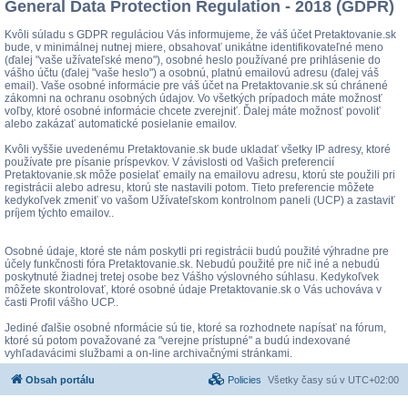
General Data Protection Regulation - 2018 (GDPR)
Kvôli súladu s GDPR reguláciou Vás informujeme, že váš účet Pretaktovanie.sk
bude, v minimálnej nutnej miere, obsahovať unikátne identifikovateľné meno
(ďalej "vaše užívateľské meno"), osobné heslo používané pre prihlásenie do
vášho účtu (ďalej "vaše heslo") a osobnú, platnú emailovú adresu (ďalej váš
email). Vaše osobné informácie pre váš účet na Pretaktovanie.sk sú chránené
zákomni na ochranu osobných údajov. Vo všetkých prípadoch máte možnosť
voľby, ktoré osobné informácie chcete zverejniť. Ďalej máte možnosť povoliť
alebo zakázať automatické posielanie emailov.
Kvôli vyššie uvedenému Pretaktovanie.sk bude ukladať všetky IP adresy, ktoré
používate pre písanie príspevkov. V závislosti od Vašich preferencií
Pretaktovanie.sk môže posielať emaily na emailovu adresu, ktorú ste použili pri
registrácii alebo adresu, ktorú ste nastavili potom. Tieto preferencie môžete
kedykoľvek zmeniť vo vašom Užívateľskom kontrolnom paneli (UCP) a zastaviť
príjem týchto emailov..
Osobné údaje, ktoré ste nám poskytli pri registrácii budú použité výhradne pre
účely funkčnosti fóra Pretaktovanie.sk. Nebudú použité pre nič iné a nebudú
poskytnuté žiadnej tretej osobe bez Vášho výslovného súhlasu. Kedykoľvek
môžete skontrolovať, ktoré osobné údaje Pretaktovanie.sk o Vás uchováva v
časti Profil vášho UCP..
Jediné ďalšie osobné nformácie sú tie, ktoré sa rozhodnete napísať na fórum,
ktoré sú potom považované za "verejne prístupné" a budú indexované
vyhľadavácimi službami a on-line archivačnými stránkami.
Obsah portálu
Policies
Všetky časy sú v
UTC+02:00