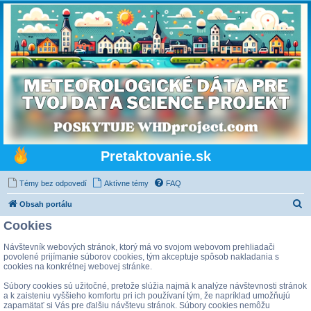
Pretaktovanie.sk
Témy bez odpovedí
Aktívne témy
FAQ
H
Obsah portálu
ľ
Cookies
a
Návštevník webových stránok, ktorý má vo svojom webovom prehliadači
d
povolené prijímanie súborov cookies, tým akceptuje spôsob nakladania s
cookies na konkrétnej webovej stránke.
a
Súbory cookies sú užitočné, pretože slúžia najmä k analýze návštevnosti stránok
ť
a k zaisteniu vyššieho komfortu pri ich používaní tým, že napríklad umožňujú
zapamätať si Vás pre ďalšiu návštevu stránok. Súbory cookies nemôžu