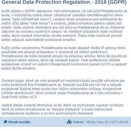
General Data Protection Regulation - 2018 (GDPR)
Kvôli súladu s GDPR reguláciou Vás informujeme, že váš účet Pretaktovanie.sk
bude, v minimálnej nutnej miere, obsahovať unikátne identifikovateľné meno
(ďalej "vaše užívateľské meno"), osobné heslo používané pre prihlásenie do
vášho účtu (ďalej "vaše heslo") a osobnú, platnú emailovú adresu (ďalej váš
email). Vaše osobné informácie pre váš účet na Pretaktovanie.sk sú chránené
zákomni na ochranu osobných údajov. Vo všetkých prípadoch máte možnosť
voľby, ktoré osobné informácie chcete zverejniť. Ďalej máte možnosť povoliť
alebo zakázať automatické posielanie emailov.
Kvôli vyššie uvedenému Pretaktovanie.sk bude ukladať všetky IP adresy, ktoré
používate pre písanie príspevkov. V závislosti od Vašich preferencií
Pretaktovanie.sk môže posielať emaily na emailovu adresu, ktorú ste použili pri
registrácii alebo adresu, ktorú ste nastavili potom. Tieto preferencie môžete
kedykoľvek zmeniť vo vašom Užívateľskom kontrolnom paneli (UCP) a zastaviť
príjem týchto emailov..
Osobné údaje, ktoré ste nám poskytli pri registrácii budú použité výhradne pre
účely funkčnosti fóra Pretaktovanie.sk. Nebudú použité pre nič iné a nebudú
poskytnuté žiadnej tretej osobe bez Vášho výslovného súhlasu. Kedykoľvek
môžete skontrolovať, ktoré osobné údaje Pretaktovanie.sk o Vás uchováva v
časti Profil vášho UCP..
Jediné ďalšie osobné nformácie sú tie, ktoré sa rozhodnete napísať na fórum,
ktoré sú potom považované za "verejne prístupné" a budú indexované
vyhľadavácimi službami a on-line archivačnými stránkami.
Obsah portálu
Policies
Všetky časy sú v
UTC+02:00