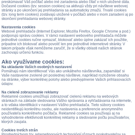
preskúmavať Váš počítač alebo iné zariadenia alebo čítať v nich uložené dáta.
Dočasné cookies (tzv. session cookies) sa aktivujú vždy pri návšteve webovej
stránky a po ukončení jej prehliadania sa automaticky zmažú. Trvalé cookies
(tzv. long term cookies) zostávajú uložené v počítači alebo v inom zariadení aj po
skončení prehliadania webovej stránky.
Nastavenia cookies
Webové prehliadače (Internet Explorer, Mozilla Firefox, Google Chrome a pod.)
podporujú správu cookies. V rámci nastavení webového prehliadača môžete
jednotlivé cookies ručne vymazať, blokovať alebo úplne zakázať ich použitie,
prípadne ich blokovať alebo povoliť len pre jednotlivé internetové stránky. V
takom prípade však nemôžeme zaručiť, že si všetky oblasti našich stránok
zachovajú určenú funkciu.
Ako využívame cookies:
Na ukladanie Vašich osobných nastavení
Pomáhajú nám identifikovať Vás ako unikátneho návštevníka, zapamätať si
Vaše nastavenie zvolené pri poslednej návšteve, napríklad rozloženie obsahu
na stránke, výber konkrétnej polohy alebo predvyplnenie Vašich prihlasovacích
údajov.
Na cielené zobrazovanie reklamy
Reklamné cookies umožňujú zobrazovať cielenú reklamu na webových
stránkach na základe sledovania Vášho správania a vyhľadávania na internete,
a to vďaka identifikácii v nastavení Vášho prehliadača. Tieto súbory cookies
neidentifikujú konkrétnu osobu, ale nastavenia a preferencie anonymného
používateľa konkrétneho počítača. Reklamné cookies sa používajú aj na
vyhodnotenie efektívnosti konkrétnej reklamy a sledovanie počtu používateľov,
ktorých zaujala.
Cookies tretích strán
Prostredníctvom tzv. retargetingových technológií rôznych poskytovateľov sa