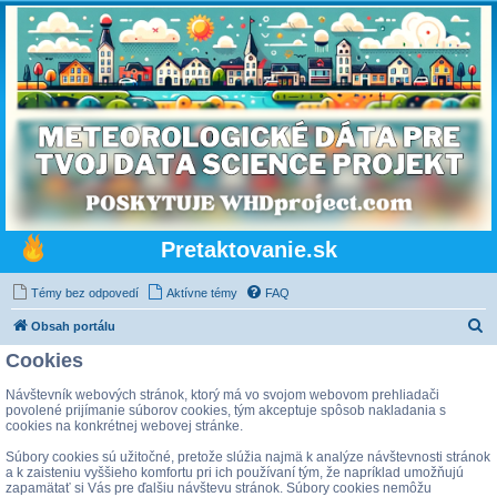
Pretaktovanie.sk
Témy bez odpovedí
Aktívne témy
FAQ
H
Obsah portálu
ľ
Cookies
a
Návštevník webových stránok, ktorý má vo svojom webovom prehliadači
d
povolené prijímanie súborov cookies, tým akceptuje spôsob nakladania s
cookies na konkrétnej webovej stránke.
a
Súbory cookies sú užitočné, pretože slúžia najmä k analýze návštevnosti stránok
ť
a k zaisteniu vyššieho komfortu pri ich používaní tým, že napríklad umožňujú
zapamätať si Vás pre ďalšiu návštevu stránok. Súbory cookies nemôžu