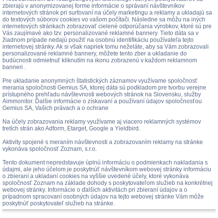
zbierajú v anonymizovanej forme informácie o správaní návštevníkov
internetových stránok pri surfovaní na účely marketingu a reklamy a ukladajú sa
do textových súborov cookies vo vašom počítači. Následne sa môžu na iných
internetových stránkach zobrazovať cielené odporúčania výrobkov, ktoré sú pre
Vás zaujímavé ako tzv. personalizované reklamné bannery. Tieto dáta sa v
žiadnom prípade nedajú použiť na osobnú identifikáciu používateľa tejto
internetovej stránky. Ak si však napriek tomu neželáte, aby sa Vám zobrazovali
personalizované reklamné bannery, môžete tento zber a ukladanie do
budúcnosti odmietnuť kliknutím na ikonu zobrazenú v každom reklamnom
banneri .
Pre ukladanie anonymných štatistických záznamov využívame spoločnosť
merania spoločnosti Gemius SA, ktorej dáta sú podkladom pre tvorbu verejne
prístupného prehľadu návštevnosti webových stránok na Slovensku, služby
Aimmonitor. Ďalšie informácie o získavaní a používaní údajov spoločnosťou
Gemius SA, Vašich právach a o ochrane
Na účely zobrazovania reklamy využívame aj viacero reklamných systémov
tretích strán ako Adform, Etarget, Google a Yieldbird.
Aktivity spojené s meraním návštevnosti a zobrazovaním reklamy na stránke
vykonáva spoločnosť Zoznam, s.r.o.
Tento dokument nepredstavuje úplnú informáciu o podmienkach nakladania s
údajmi, ale jeho účelom je poskytnúť návštevníkom webovej stránky informáciu
o zbieraní a ukladaní cookies na vyššie uvedené účely, ktoré vykonáva
spoločnosť Zoznam na základe dohody s poskytovateľom služieb na konkrétnej
webovej stránky. Informácie o ďalších aktivitách pri zbieraní údajov a o
prípadnom spracovaní osobných údajov na tejto webovej stránke Vám môže
poskytnúť poskytovateľ služieb na stránke.