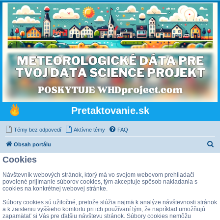
Pretaktovanie.sk
Témy bez odpovedí
Aktívne témy
FAQ
H
Obsah portálu
ľ
Cookies
a
Návštevník webových stránok, ktorý má vo svojom webovom prehliadači
d
povolené prijímanie súborov cookies, tým akceptuje spôsob nakladania s
cookies na konkrétnej webovej stránke.
a
Súbory cookies sú užitočné, pretože slúžia najmä k analýze návštevnosti stránok
ť
a k zaisteniu vyššieho komfortu pri ich používaní tým, že napríklad umožňujú
zapamätať si Vás pre ďalšiu návštevu stránok. Súbory cookies nemôžu