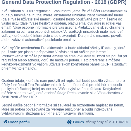
General Data Protection Regulation - 2018 (GDPR)
Kvôli súladu s GDPR reguláciou Vás informujeme, že váš účet Pretaktovanie.sk
bude, v minimálnej nutnej miere, obsahovať unikátne identifikovateľné meno
(ďalej "vaše užívateľské meno"), osobné heslo používané pre prihlásenie do
vášho účtu (ďalej "vaše heslo") a osobnú, platnú emailovú adresu (ďalej váš
email). Vaše osobné informácie pre váš účet na Pretaktovanie.sk sú chránené
zákomni na ochranu osobných údajov. Vo všetkých prípadoch máte možnosť
voľby, ktoré osobné informácie chcete zverejniť. Ďalej máte možnosť povoliť
alebo zakázať automatické posielanie emailov.
Kvôli vyššie uvedenému Pretaktovanie.sk bude ukladať všetky IP adresy, ktoré
používate pre písanie príspevkov. V závislosti od Vašich preferencií
Pretaktovanie.sk môže posielať emaily na emailovu adresu, ktorú ste použili pri
registrácii alebo adresu, ktorú ste nastavili potom. Tieto preferencie môžete
kedykoľvek zmeniť vo vašom Užívateľskom kontrolnom paneli (UCP) a zastaviť
príjem týchto emailov..
Osobné údaje, ktoré ste nám poskytli pri registrácii budú použité výhradne pre
účely funkčnosti fóra Pretaktovanie.sk. Nebudú použité pre nič iné a nebudú
poskytnuté žiadnej tretej osobe bez Vášho výslovného súhlasu. Kedykoľvek
môžete skontrolovať, ktoré osobné údaje Pretaktovanie.sk o Vás uchováva v
časti Profil vášho UCP..
Jediné ďalšie osobné nformácie sú tie, ktoré sa rozhodnete napísať na fórum,
ktoré sú potom považované za "verejne prístupné" a budú indexované
vyhľadavácimi službami a on-line archivačnými stránkami.
Obsah portálu
Policies
Všetky časy sú v
UTC+02:00