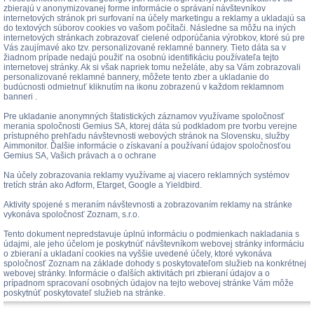
zbierajú v anonymizovanej forme informácie o správaní návštevníkov
internetových stránok pri surfovaní na účely marketingu a reklamy a ukladajú sa
do textových súborov cookies vo vašom počítači. Následne sa môžu na iných
internetových stránkach zobrazovať cielené odporúčania výrobkov, ktoré sú pre
Vás zaujímavé ako tzv. personalizované reklamné bannery. Tieto dáta sa v
žiadnom prípade nedajú použiť na osobnú identifikáciu používateľa tejto
internetovej stránky. Ak si však napriek tomu neželáte, aby sa Vám zobrazovali
personalizované reklamné bannery, môžete tento zber a ukladanie do
budúcnosti odmietnuť kliknutím na ikonu zobrazenú v každom reklamnom
banneri .
Pre ukladanie anonymných štatistických záznamov využívame spoločnosť
merania spoločnosti Gemius SA, ktorej dáta sú podkladom pre tvorbu verejne
prístupného prehľadu návštevnosti webových stránok na Slovensku, služby
Aimmonitor. Ďalšie informácie o získavaní a používaní údajov spoločnosťou
Gemius SA, Vašich právach a o ochrane
Na účely zobrazovania reklamy využívame aj viacero reklamných systémov
tretích strán ako Adform, Etarget, Google a Yieldbird.
Aktivity spojené s meraním návštevnosti a zobrazovaním reklamy na stránke
vykonáva spoločnosť Zoznam, s.r.o.
Tento dokument nepredstavuje úplnú informáciu o podmienkach nakladania s
údajmi, ale jeho účelom je poskytnúť návštevníkom webovej stránky informáciu
o zbieraní a ukladaní cookies na vyššie uvedené účely, ktoré vykonáva
spoločnosť Zoznam na základe dohody s poskytovateľom služieb na konkrétnej
webovej stránky. Informácie o ďalších aktivitách pri zbieraní údajov a o
prípadnom spracovaní osobných údajov na tejto webovej stránke Vám môže
poskytnúť poskytovateľ služieb na stránke.