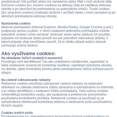
preskúmavať Váš počítač alebo iné zariadenia alebo čítať v nich uložené dáta.
Dočasné cookies (tzv. session cookies) sa aktivujú vždy pri návšteve webovej
stránky a po ukončení jej prehliadania sa automaticky zmažú. Trvalé cookies
(tzv. long term cookies) zostávajú uložené v počítači alebo v inom zariadení aj po
skončení prehliadania webovej stránky.
Nastavenia cookies
Webové prehliadače (Internet Explorer, Mozilla Firefox, Google Chrome a pod.)
podporujú správu cookies. V rámci nastavení webového prehliadača môžete
jednotlivé cookies ručne vymazať, blokovať alebo úplne zakázať ich použitie,
prípadne ich blokovať alebo povoliť len pre jednotlivé internetové stránky. V
takom prípade však nemôžeme zaručiť, že si všetky oblasti našich stránok
zachovajú určenú funkciu.
Ako využívame cookies:
Na ukladanie Vašich osobných nastavení
Pomáhajú nám identifikovať Vás ako unikátneho návštevníka, zapamätať si
Vaše nastavenie zvolené pri poslednej návšteve, napríklad rozloženie obsahu
na stránke, výber konkrétnej polohy alebo predvyplnenie Vašich prihlasovacích
údajov.
Na cielené zobrazovanie reklamy
Reklamné cookies umožňujú zobrazovať cielenú reklamu na webových
stránkach na základe sledovania Vášho správania a vyhľadávania na internete,
a to vďaka identifikácii v nastavení Vášho prehliadača. Tieto súbory cookies
neidentifikujú konkrétnu osobu, ale nastavenia a preferencie anonymného
používateľa konkrétneho počítača. Reklamné cookies sa používajú aj na
vyhodnotenie efektívnosti konkrétnej reklamy a sledovanie počtu používateľov,
ktorých zaujala.
Cookies tretích strán
Prostredníctvom tzv. retargetingových technológií rôznych poskytovateľov sa