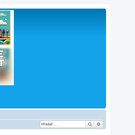
Hľadať
Rozšírené vyhľad