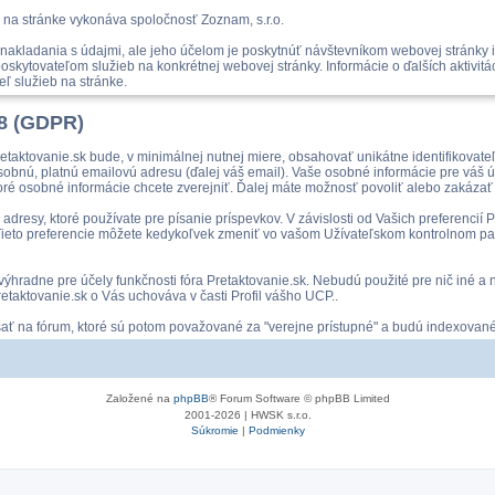
 na stránke vykonáva spoločnosť Zoznam, s.r.o.
akladania s údajmi, ale jeho účelom je poskytnúť návštevníkom webovej stránky i
skytovateľom služieb na konkrétnej webovej stránky. Informácie o ďalších aktivit
ľ služieb na stránke.
18 (GDPR)
etaktovanie.sk bude, v minimálnej nutnej miere, obsahovať unikátne identifikovat
osobnú, platnú emailovú adresu (ďalej váš email). Vaše osobné informácie pre váš
ré osobné informácie chcete zverejniť. Ďalej máte možnosť povoliť alebo zakázať
dresy, ktoré používate pre písanie príspevkov. V závislosti od Vašich preferencií
om. Tieto preferencie môžete kedykoľvek zmeniť vo vašom Užívateľskom kontrolnom pan
é výhradne pre účely funkčnosti fóra Pretaktovanie.sk. Nebudú použité pre nič iné
taktovanie.sk o Vás uchováva v časti Profil vášho UCP..
ísať na fórum, ktoré sú potom považované za "verejne prístupné" a budú indexovan
Založené na
phpBB
® Forum Software © phpBB Limited
2001-2026 | HWSK s.r.o.
Súkromie
|
Podmienky