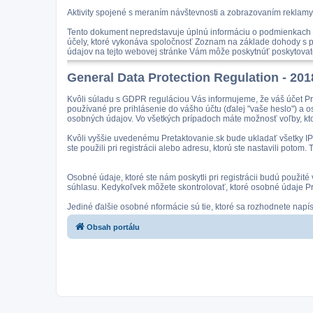
Aktivity spojené s meraním návštevnosti a zobrazovaním reklamy
Tento dokument nepredstavuje úplnú informáciu o podmienkach n
účely, ktoré vykonáva spoločnosť Zoznam na základe dohody s po
údajov na tejto webovej stránke Vám môže poskytnúť poskytovate
General Data Protection Regulation - 20
Kvôli súladu s GDPR reguláciou Vás informujeme, že váš účet Pr
používané pre prihlásenie do vášho účtu (ďalej "vaše heslo") a 
osobných údajov. Vo všetkých prípadoch máte možnosť voľby, kto
Kvôli vyššie uvedenému Pretaktovanie.sk bude ukladať všetky IP a
ste použili pri registrácii alebo adresu, ktorú ste nastavili pot
Osobné údaje, ktoré ste nám poskytli pri registrácii budú použit
súhlasu. Kedykoľvek môžete skontrolovať, ktoré osobné údaje Pre
Jediné ďalšie osobné nformácie sú tie, ktoré sa rozhodnete nap
Obsah portálu