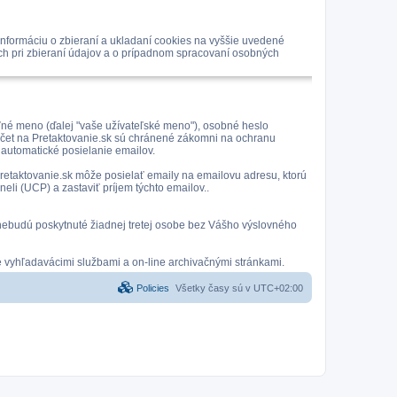
nformáciu o zbieraní a ukladaní cookies na vyššie uvedené
ách pri zbieraní údajov a o prípadnom spracovaní osobných
eľné meno (ďalej "vaše užívateľské meno"), osobné heslo
 účet na Pretaktovanie.sk sú chránené zákomni na ochranu
 automatické posielanie emailov.
 Pretaktovanie.sk môže posielať emaily na emailovu adresu, ktorú
eli (UCP) a zastaviť príjem týchto emailov..
 a nebudú poskytnuté žiadnej tretej osobe bez Vášho výslovného
é vyhľadavácimi službami a on-line archivačnými stránkami.
Policies
Všetky časy sú v
UTC+02:00