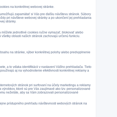
ookies na konkrétnej webovej stránke.
ad umožňujú zapamätať si Vás pre ďalšiu návštevu stránok. Súbory
vždy pri návšteve webovej stránky a po ukončení jej prehliadania
vej stránky.
a môžete jednotlivé cookies ručne vymazať, blokovať alebo
i všetky oblasti našich stránok zachovajú určenú funkciu.
obsahu na stránke, výber konkrétnej polohy alebo predvyplnenie
 a to vďaka identifikácii v nastavení Vášho prehliadača. Tieto
oužívajú aj na vyhodnotenie efektívnosti konkrétnej reklamy a
ternetových stránok pri surfovaní na účely marketingu a reklamy
 výrobkov, ktoré sú pre Vás zaujímavé ako tzv. personalizované
k tomu neželáte, aby sa Vám zobrazovali personalizované
ejne prístupného prehľadu návštevnosti webových stránok na