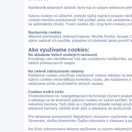
Návštevník webových stránok, ktorý má vo svojom webovom prehl
Súbory cookies sú užitočné, pretože slúžia najmä k analýze návšt
cookies nemôžu preskúmavať Váš počítač alebo iné zariadenia ale
sa automaticky zmažú. Trvalé cookies (tzv. long term cookies) zo
Nastavenia cookies
Webové prehliadače (Internet Explorer, Mozilla Firefox, Google
úplne zakázať ich použitie, prípadne ich blokovať alebo povoliť 
Ako využívame cookies:
Na ukladanie Vašich osobných nastavení
Pomáhajú nám identifikovať Vás ako unikátneho návštevníka, zap
Vašich prihlasovacích údajov.
Na cielené zobrazovanie reklamy
Reklamné cookies umožňujú zobrazovať cielenú reklamu na webový
súbory cookies neidentifikujú konkrétnu osobu, ale nastavenia 
sledovanie počtu používateľov, ktorých zaujala.
Cookies tretích strán
Prostredníctvom tzv. retargetingových technológií rôznych posky
a ukladajú sa do textových súborov cookies vo vašom počítači. 
reklamné bannery. Tieto dáta sa v žiadnom prípade nedajú použiť 
reklamné bannery, môžete tento zber a ukladanie do budúcnosti
Pre ukladanie anonymných štatistických záznamov využívame spo
Slovensku, služby Aimmonitor. Ďalšie informácie o získavaní a 
Na účely zobrazovania reklamy využívame aj viacero reklamných s