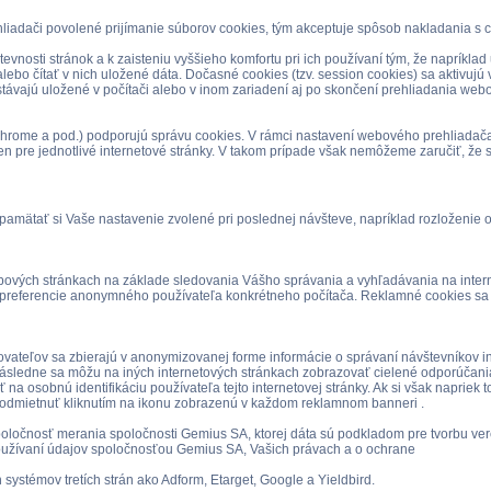
iadači povolené prijímanie súborov cookies, tým akceptuje spôsob nakladania s c
evnosti stránok a k zaisteniu vyššieho komfortu pri ich používaní tým, že napríkl
bo čítať v nich uložené dáta. Dočasné cookies (tzv. session cookies) sa aktivujú 
stávajú uložené v počítači alebo v inom zariadení aj po skončení prehliadania webo
 Chrome a pod.) podporujú správu cookies. V rámci nastavení webového prehliadač
len pre jednotlivé internetové stránky. V takom prípade však nemôžeme zaručiť, že s
amätať si Vaše nastavenie zvolené pri poslednej návšteve, napríklad rozloženie 
ch stránkach na základe sledovania Vášho správania a vyhľadávania na internete,
a preferencie anonymného používateľa konkrétneho počítača. Reklamné cookies sa p
tovateľov sa zbierajú v anonymizovanej forme informácie o správaní návštevníkov in
Následne sa môžu na iných internetových stránkach zobrazovať cielené odporúčania
na osobnú identifikáciu používateľa tejto internetovej stránky. Ak si však naprie
 odmietnuť kliknutím na ikonu zobrazenú v každom reklamnom banneri .
ločnosť merania spoločnosti Gemius SA, ktorej dáta sú podkladom pre tvorbu ver
používaní údajov spoločnosťou Gemius SA, Vašich právach a o ochrane
ystémov tretích strán ako Adform, Etarget, Google a Yieldbird.