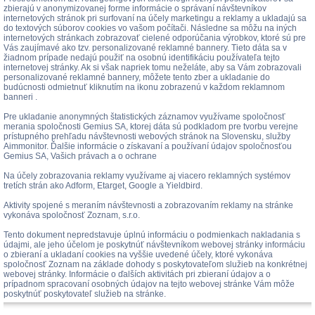
zbierajú v anonymizovanej forme informácie o správaní návštevníkov
internetových stránok pri surfovaní na účely marketingu a reklamy a ukladajú sa
do textových súborov cookies vo vašom počítači. Následne sa môžu na iných
internetových stránkach zobrazovať cielené odporúčania výrobkov, ktoré sú pre
Vás zaujímavé ako tzv. personalizované reklamné bannery. Tieto dáta sa v
žiadnom prípade nedajú použiť na osobnú identifikáciu používateľa tejto
internetovej stránky. Ak si však napriek tomu neželáte, aby sa Vám zobrazovali
personalizované reklamné bannery, môžete tento zber a ukladanie do
budúcnosti odmietnuť kliknutím na ikonu zobrazenú v každom reklamnom
banneri .
Pre ukladanie anonymných štatistických záznamov využívame spoločnosť
merania spoločnosti Gemius SA, ktorej dáta sú podkladom pre tvorbu verejne
prístupného prehľadu návštevnosti webových stránok na Slovensku, služby
Aimmonitor. Ďalšie informácie o získavaní a používaní údajov spoločnosťou
Gemius SA, Vašich právach a o ochrane
Na účely zobrazovania reklamy využívame aj viacero reklamných systémov
tretích strán ako Adform, Etarget, Google a Yieldbird.
Aktivity spojené s meraním návštevnosti a zobrazovaním reklamy na stránke
vykonáva spoločnosť Zoznam, s.r.o.
Tento dokument nepredstavuje úplnú informáciu o podmienkach nakladania s
údajmi, ale jeho účelom je poskytnúť návštevníkom webovej stránky informáciu
o zbieraní a ukladaní cookies na vyššie uvedené účely, ktoré vykonáva
spoločnosť Zoznam na základe dohody s poskytovateľom služieb na konkrétnej
webovej stránky. Informácie o ďalších aktivitách pri zbieraní údajov a o
prípadnom spracovaní osobných údajov na tejto webovej stránke Vám môže
poskytnúť poskytovateľ služieb na stránke.