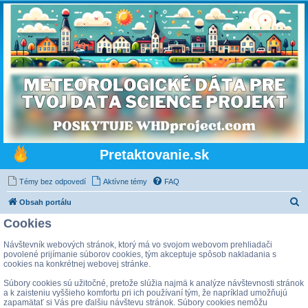
Pretaktovanie.sk
Témy bez odpovedí
Aktívne témy
FAQ
H
Obsah portálu
ľ
Cookies
a
Návštevník webových stránok, ktorý má vo svojom webovom prehliadači
d
povolené prijímanie súborov cookies, tým akceptuje spôsob nakladania s
cookies na konkrétnej webovej stránke.
a
Súbory cookies sú užitočné, pretože slúžia najmä k analýze návštevnosti stránok
ť
a k zaisteniu vyššieho komfortu pri ich používaní tým, že napríklad umožňujú
zapamätať si Vás pre ďalšiu návštevu stránok. Súbory cookies nemôžu