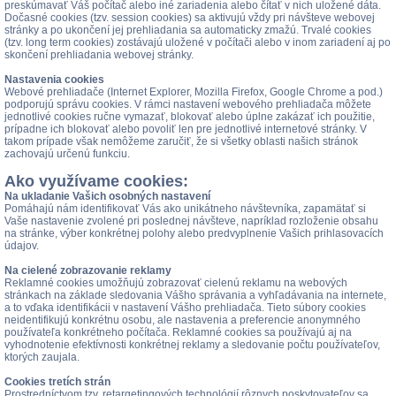
preskúmavať Váš počítač alebo iné zariadenia alebo čítať v nich uložené dáta.
Dočasné cookies (tzv. session cookies) sa aktivujú vždy pri návšteve webovej
stránky a po ukončení jej prehliadania sa automaticky zmažú. Trvalé cookies
(tzv. long term cookies) zostávajú uložené v počítači alebo v inom zariadení aj po
skončení prehliadania webovej stránky.
Nastavenia cookies
Webové prehliadače (Internet Explorer, Mozilla Firefox, Google Chrome a pod.)
podporujú správu cookies. V rámci nastavení webového prehliadača môžete
jednotlivé cookies ručne vymazať, blokovať alebo úplne zakázať ich použitie,
prípadne ich blokovať alebo povoliť len pre jednotlivé internetové stránky. V
takom prípade však nemôžeme zaručiť, že si všetky oblasti našich stránok
zachovajú určenú funkciu.
Ako využívame cookies:
Na ukladanie Vašich osobných nastavení
Pomáhajú nám identifikovať Vás ako unikátneho návštevníka, zapamätať si
Vaše nastavenie zvolené pri poslednej návšteve, napríklad rozloženie obsahu
na stránke, výber konkrétnej polohy alebo predvyplnenie Vašich prihlasovacích
údajov.
Na cielené zobrazovanie reklamy
Reklamné cookies umožňujú zobrazovať cielenú reklamu na webových
stránkach na základe sledovania Vášho správania a vyhľadávania na internete,
a to vďaka identifikácii v nastavení Vášho prehliadača. Tieto súbory cookies
neidentifikujú konkrétnu osobu, ale nastavenia a preferencie anonymného
používateľa konkrétneho počítača. Reklamné cookies sa používajú aj na
vyhodnotenie efektívnosti konkrétnej reklamy a sledovanie počtu používateľov,
ktorých zaujala.
Cookies tretích strán
Prostredníctvom tzv. retargetingových technológií rôznych poskytovateľov sa