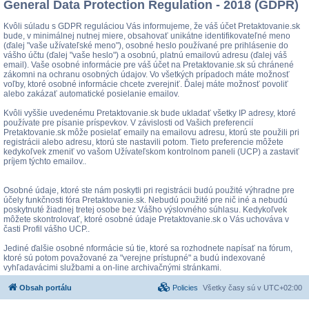
General Data Protection Regulation - 2018 (GDPR)
Kvôli súladu s GDPR reguláciou Vás informujeme, že váš účet Pretaktovanie.sk
bude, v minimálnej nutnej miere, obsahovať unikátne identifikovateľné meno
(ďalej "vaše užívateľské meno"), osobné heslo používané pre prihlásenie do
vášho účtu (ďalej "vaše heslo") a osobnú, platnú emailovú adresu (ďalej váš
email). Vaše osobné informácie pre váš účet na Pretaktovanie.sk sú chránené
zákomni na ochranu osobných údajov. Vo všetkých prípadoch máte možnosť
voľby, ktoré osobné informácie chcete zverejniť. Ďalej máte možnosť povoliť
alebo zakázať automatické posielanie emailov.
Kvôli vyššie uvedenému Pretaktovanie.sk bude ukladať všetky IP adresy, ktoré
používate pre písanie príspevkov. V závislosti od Vašich preferencií
Pretaktovanie.sk môže posielať emaily na emailovu adresu, ktorú ste použili pri
registrácii alebo adresu, ktorú ste nastavili potom. Tieto preferencie môžete
kedykoľvek zmeniť vo vašom Užívateľskom kontrolnom paneli (UCP) a zastaviť
príjem týchto emailov..
Osobné údaje, ktoré ste nám poskytli pri registrácii budú použité výhradne pre
účely funkčnosti fóra Pretaktovanie.sk. Nebudú použité pre nič iné a nebudú
poskytnuté žiadnej tretej osobe bez Vášho výslovného súhlasu. Kedykoľvek
môžete skontrolovať, ktoré osobné údaje Pretaktovanie.sk o Vás uchováva v
časti Profil vášho UCP..
Jediné ďalšie osobné nformácie sú tie, ktoré sa rozhodnete napísať na fórum,
ktoré sú potom považované za "verejne prístupné" a budú indexované
vyhľadavácimi službami a on-line archivačnými stránkami.
Obsah portálu
Policies
Všetky časy sú v
UTC+02:00