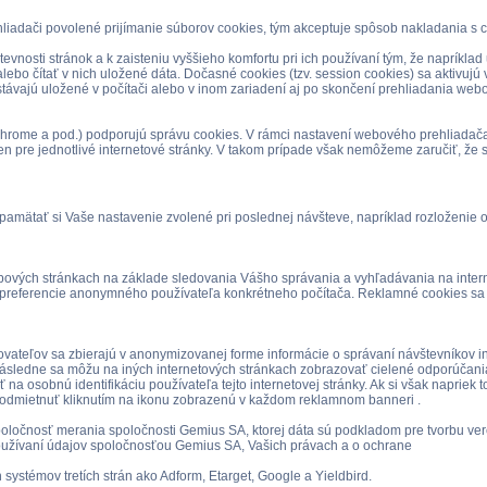
iadači povolené prijímanie súborov cookies, tým akceptuje spôsob nakladania s c
evnosti stránok a k zaisteniu vyššieho komfortu pri ich používaní tým, že napríkl
bo čítať v nich uložené dáta. Dočasné cookies (tzv. session cookies) sa aktivujú 
stávajú uložené v počítači alebo v inom zariadení aj po skončení prehliadania webo
 Chrome a pod.) podporujú správu cookies. V rámci nastavení webového prehliadač
len pre jednotlivé internetové stránky. V takom prípade však nemôžeme zaručiť, že s
amätať si Vaše nastavenie zvolené pri poslednej návšteve, napríklad rozloženie 
ch stránkach na základe sledovania Vášho správania a vyhľadávania na internete,
a preferencie anonymného používateľa konkrétneho počítača. Reklamné cookies sa p
tovateľov sa zbierajú v anonymizovanej forme informácie o správaní návštevníkov in
Následne sa môžu na iných internetových stránkach zobrazovať cielené odporúčania
na osobnú identifikáciu používateľa tejto internetovej stránky. Ak si však naprie
 odmietnuť kliknutím na ikonu zobrazenú v každom reklamnom banneri .
ločnosť merania spoločnosti Gemius SA, ktorej dáta sú podkladom pre tvorbu ver
používaní údajov spoločnosťou Gemius SA, Vašich právach a o ochrane
ystémov tretích strán ako Adform, Etarget, Google a Yieldbird.