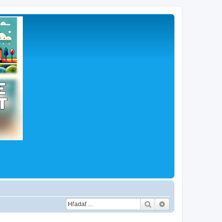
Hľadať
Rozšírené vyhľad