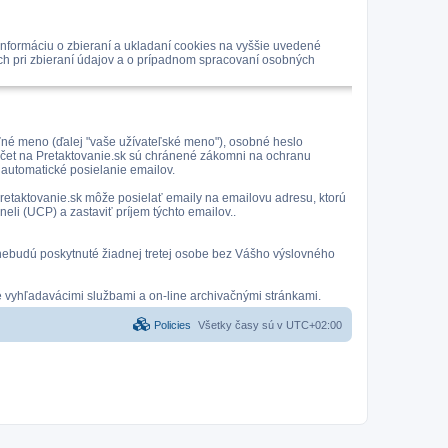
nformáciu o zbieraní a ukladaní cookies na vyššie uvedené
ách pri zbieraní údajov a o prípadnom spracovaní osobných
eľné meno (ďalej "vaše užívateľské meno"), osobné heslo
 účet na Pretaktovanie.sk sú chránené zákomni na ochranu
 automatické posielanie emailov.
 Pretaktovanie.sk môže posielať emaily na emailovu adresu, ktorú
eli (UCP) a zastaviť príjem týchto emailov..
 a nebudú poskytnuté žiadnej tretej osobe bez Vášho výslovného
é vyhľadavácimi službami a on-line archivačnými stránkami.
Policies
Všetky časy sú v
UTC+02:00