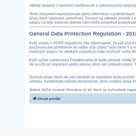
Aktivity spojené s meraním návštevnosti a zobrazovaním reklamy
Tento dokument nepredstavuje úplnú informáciu o podmienkach n
účely, ktoré vykonáva spoločnosť Zoznam na základe dohody s po
údajov na tejto webovej stránke Vám môže poskytnúť poskytovate
General Data Protection Regulation - 20
Kvôli súladu s GDPR reguláciou Vás informujeme, že váš účet Pr
používané pre prihlásenie do vášho účtu (ďalej "vaše heslo") a 
osobných údajov. Vo všetkých prípadoch máte možnosť voľby, kto
Kvôli vyššie uvedenému Pretaktovanie.sk bude ukladať všetky IP a
ste použili pri registrácii alebo adresu, ktorú ste nastavili pot
Osobné údaje, ktoré ste nám poskytli pri registrácii budú použit
súhlasu. Kedykoľvek môžete skontrolovať, ktoré osobné údaje Pre
Jediné ďalšie osobné nformácie sú tie, ktoré sa rozhodnete nap
Obsah portálu