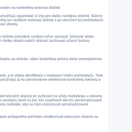
ookies na konkrétnej webovej stránke.
ad umožňujú zapamätať si Vás pre ďalšiu návštevu stránok. Súbory
vždy pri návšteve webovej stránky a po ukončení jej prehliadania
vej stránky.
a môžete jednotlivé cookies ručne vymazať, blokovať alebo
i všetky oblasti našich stránok zachovajú určenú funkciu.
obsahu na stránke, výber konkrétnej polohy alebo predvyplnenie
 a to vďaka identifikácii v nastavení Vášho prehliadača. Tieto
oužívajú aj na vyhodnotenie efektívnosti konkrétnej reklamy a
ternetových stránok pri surfovaní na účely marketingu a reklamy
 výrobkov, ktoré sú pre Vás zaujímavé ako tzv. personalizované
k tomu neželáte, aby sa Vám zobrazovali personalizované
ejne prístupného prehľadu návštevnosti webových stránok na