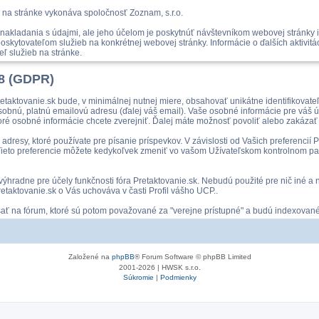
 na stránke vykonáva spoločnosť Zoznam, s.r.o.
akladania s údajmi, ale jeho účelom je poskytnúť návštevníkom webovej stránky i
skytovateľom služieb na konkrétnej webovej stránky. Informácie o ďalších aktivit
ľ služieb na stránke.
18 (GDPR)
etaktovanie.sk bude, v minimálnej nutnej miere, obsahovať unikátne identifikovat
osobnú, platnú emailovú adresu (ďalej váš email). Vaše osobné informácie pre váš
ré osobné informácie chcete zverejniť. Ďalej máte možnosť povoliť alebo zakázať
dresy, ktoré používate pre písanie príspevkov. V závislosti od Vašich preferencií
om. Tieto preferencie môžete kedykoľvek zmeniť vo vašom Užívateľskom kontrolnom pan
é výhradne pre účely funkčnosti fóra Pretaktovanie.sk. Nebudú použité pre nič iné
taktovanie.sk o Vás uchováva v časti Profil vášho UCP..
ísať na fórum, ktoré sú potom považované za "verejne prístupné" a budú indexovan
Založené na
phpBB
® Forum Software © phpBB Limited
2001-2026 | HWSK s.r.o.
Súkromie
|
Podmienky