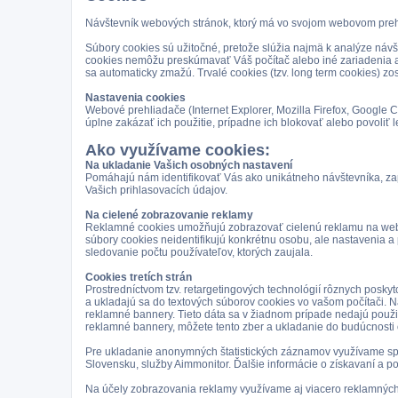
Návštevník webových stránok, ktorý má vo svojom webovom prehl
Súbory cookies sú užitočné, pretože slúžia najmä k analýze návšt
cookies nemôžu preskúmavať Váš počítač alebo iné zariadenia ale
sa automaticky zmažú. Trvalé cookies (tzv. long term cookies) zo
Nastavenia cookies
Webové prehliadače (Internet Explorer, Mozilla Firefox, Google
úplne zakázať ich použitie, prípadne ich blokovať alebo povoliť 
Ako využívame cookies:
Na ukladanie Vašich osobných nastavení
Pomáhajú nám identifikovať Vás ako unikátneho návštevníka, zap
Vašich prihlasovacích údajov.
Na cielené zobrazovanie reklamy
Reklamné cookies umožňujú zobrazovať cielenú reklamu na webový
súbory cookies neidentifikujú konkrétnu osobu, ale nastavenia 
sledovanie počtu používateľov, ktorých zaujala.
Cookies tretích strán
Prostredníctvom tzv. retargetingových technológií rôznych posky
a ukladajú sa do textových súborov cookies vo vašom počítači. 
reklamné bannery. Tieto dáta sa v žiadnom prípade nedajú použiť 
reklamné bannery, môžete tento zber a ukladanie do budúcnosti
Pre ukladanie anonymných štatistických záznamov využívame spo
Slovensku, služby Aimmonitor. Ďalšie informácie o získavaní a 
Na účely zobrazovania reklamy využívame aj viacero reklamných s