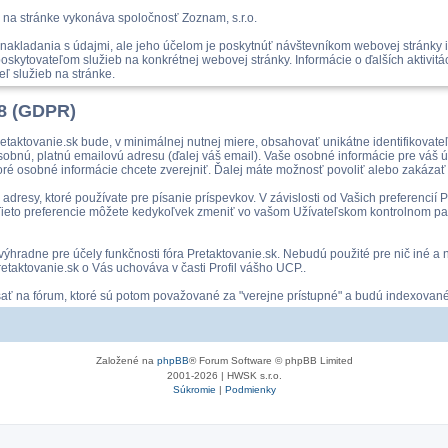
 na stránke vykonáva spoločnosť Zoznam, s.r.o.
akladania s údajmi, ale jeho účelom je poskytnúť návštevníkom webovej stránky i
skytovateľom služieb na konkrétnej webovej stránky. Informácie o ďalších aktivit
ľ služieb na stránke.
18 (GDPR)
etaktovanie.sk bude, v minimálnej nutnej miere, obsahovať unikátne identifikovat
osobnú, platnú emailovú adresu (ďalej váš email). Vaše osobné informácie pre váš
ré osobné informácie chcete zverejniť. Ďalej máte možnosť povoliť alebo zakázať
dresy, ktoré používate pre písanie príspevkov. V závislosti od Vašich preferencií
om. Tieto preferencie môžete kedykoľvek zmeniť vo vašom Užívateľskom kontrolnom pan
é výhradne pre účely funkčnosti fóra Pretaktovanie.sk. Nebudú použité pre nič iné
taktovanie.sk o Vás uchováva v časti Profil vášho UCP..
ísať na fórum, ktoré sú potom považované za "verejne prístupné" a budú indexovan
Založené na
phpBB
® Forum Software © phpBB Limited
2001-2026 | HWSK s.r.o.
Súkromie
|
Podmienky