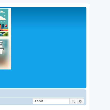
Hľadať
Rozšírené vyhľad