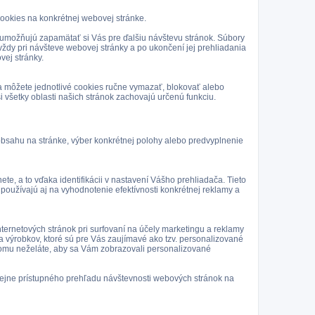
ookies na konkrétnej webovej stránke.
ad umožňujú zapamätať si Vás pre ďalšiu návštevu stránok. Súbory
vždy pri návšteve webovej stránky a po ukončení jej prehliadania
vej stránky.
a môžete jednotlivé cookies ručne vymazať, blokovať alebo
i všetky oblasti našich stránok zachovajú určenú funkciu.
obsahu na stránke, výber konkrétnej polohy alebo predvyplnenie
 a to vďaka identifikácii v nastavení Vášho prehliadača. Tieto
oužívajú aj na vyhodnotenie efektívnosti konkrétnej reklamy a
ternetových stránok pri surfovaní na účely marketingu a reklamy
 výrobkov, ktoré sú pre Vás zaujímavé ako tzv. personalizované
k tomu neželáte, aby sa Vám zobrazovali personalizované
ejne prístupného prehľadu návštevnosti webových stránok na