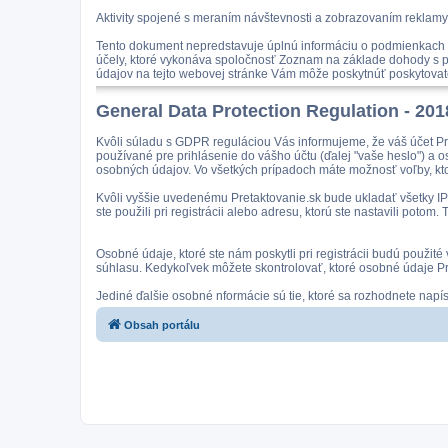
Aktivity spojené s meraním návštevnosti a zobrazovaním reklamy
Tento dokument nepredstavuje úplnú informáciu o podmienkach n
účely, ktoré vykonáva spoločnosť Zoznam na základe dohody s po
údajov na tejto webovej stránke Vám môže poskytnúť poskytovate
General Data Protection Regulation - 20
Kvôli súladu s GDPR reguláciou Vás informujeme, že váš účet Pr
používané pre prihlásenie do vášho účtu (ďalej "vaše heslo") a 
osobných údajov. Vo všetkých prípadoch máte možnosť voľby, kto
Kvôli vyššie uvedenému Pretaktovanie.sk bude ukladať všetky IP a
ste použili pri registrácii alebo adresu, ktorú ste nastavili pot
Osobné údaje, ktoré ste nám poskytli pri registrácii budú použit
súhlasu. Kedykoľvek môžete skontrolovať, ktoré osobné údaje Pre
Jediné ďalšie osobné nformácie sú tie, ktoré sa rozhodnete nap
Obsah portálu