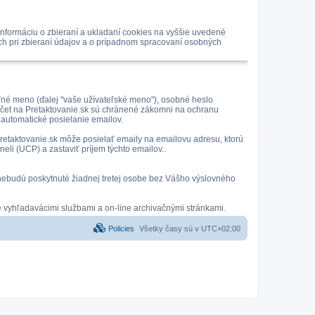
nformáciu o zbieraní a ukladaní cookies na vyššie uvedené
ách pri zbieraní údajov a o prípadnom spracovaní osobných
eľné meno (ďalej "vaše užívateľské meno"), osobné heslo
 účet na Pretaktovanie.sk sú chránené zákomni na ochranu
 automatické posielanie emailov.
 Pretaktovanie.sk môže posielať emaily na emailovu adresu, ktorú
eli (UCP) a zastaviť príjem týchto emailov..
 a nebudú poskytnuté žiadnej tretej osobe bez Vášho výslovného
é vyhľadavácimi službami a on-line archivačnými stránkami.
Policies
Všetky časy sú v
UTC+02:00