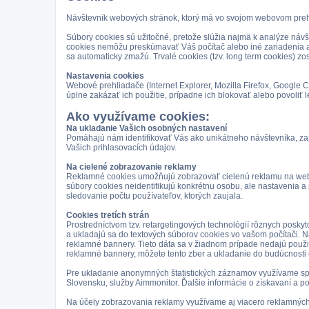
Návštevník webových stránok, ktorý má vo svojom webovom prehl
Súbory cookies sú užitočné, pretože slúžia najmä k analýze návšt
cookies nemôžu preskúmavať Váš počítač alebo iné zariadenia ale
sa automaticky zmažú. Trvalé cookies (tzv. long term cookies) zo
Nastavenia cookies
Webové prehliadače (Internet Explorer, Mozilla Firefox, Google
úplne zakázať ich použitie, prípadne ich blokovať alebo povoliť 
Ako využívame cookies:
Na ukladanie Vašich osobných nastavení
Pomáhajú nám identifikovať Vás ako unikátneho návštevníka, zap
Vašich prihlasovacích údajov.
Na cielené zobrazovanie reklamy
Reklamné cookies umožňujú zobrazovať cielenú reklamu na webový
súbory cookies neidentifikujú konkrétnu osobu, ale nastavenia 
sledovanie počtu používateľov, ktorých zaujala.
Cookies tretích strán
Prostredníctvom tzv. retargetingových technológií rôznych posky
a ukladajú sa do textových súborov cookies vo vašom počítači. 
reklamné bannery. Tieto dáta sa v žiadnom prípade nedajú použiť 
reklamné bannery, môžete tento zber a ukladanie do budúcnosti
Pre ukladanie anonymných štatistických záznamov využívame spo
Slovensku, služby Aimmonitor. Ďalšie informácie o získavaní a 
Na účely zobrazovania reklamy využívame aj viacero reklamných s