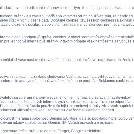
iadači povolené prijímanie súborov cookies, tým akceptuje spôsob nakladania s c
evnosti stránok a k zaisteniu vyššieho komfortu pri ich používaní tým, že napríkl
bo čítať v nich uložené dáta. Dočasné cookies (tzv. session cookies) sa aktivujú 
stávajú uložené v počítači alebo v inom zariadení aj po skončení prehliadania webo
 Chrome a pod.) podporujú správu cookies. V rámci nastavení webového prehliadač
len pre jednotlivé internetové stránky. V takom prípade však nemôžeme zaručiť, že s
amätať si Vaše nastavenie zvolené pri poslednej návšteve, napríklad rozloženie 
ch stránkach na základe sledovania Vášho správania a vyhľadávania na internete,
a preferencie anonymného používateľa konkrétneho počítača. Reklamné cookies sa p
tovateľov sa zbierajú v anonymizovanej forme informácie o správaní návštevníkov in
Následne sa môžu na iných internetových stránkach zobrazovať cielené odporúčania
na osobnú identifikáciu používateľa tejto internetovej stránky. Ak si však naprie
 odmietnuť kliknutím na ikonu zobrazenú v každom reklamnom banneri .
ločnosť merania spoločnosti Gemius SA, ktorej dáta sú podkladom pre tvorbu ver
používaní údajov spoločnosťou Gemius SA, Vašich právach a o ochrane
ystémov tretích strán ako Adform, Etarget, Google a Yieldbird.