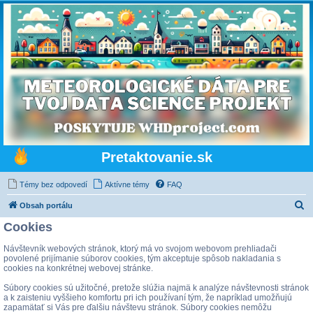
Pretaktovanie.sk
Témy bez odpovedí
Aktívne témy
FAQ
H
Obsah portálu
ľ
Cookies
a
Návštevník webových stránok, ktorý má vo svojom webovom prehliadači
d
povolené prijímanie súborov cookies, tým akceptuje spôsob nakladania s
cookies na konkrétnej webovej stránke.
a
Súbory cookies sú užitočné, pretože slúžia najmä k analýze návštevnosti stránok
ť
a k zaisteniu vyššieho komfortu pri ich používaní tým, že napríklad umožňujú
zapamätať si Vás pre ďalšiu návštevu stránok. Súbory cookies nemôžu