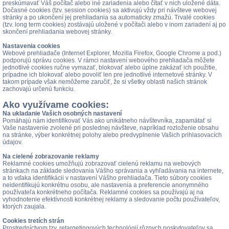
preskúmavať Váš počítač alebo iné zariadenia alebo čítať v nich uložené dáta.
Dočasné cookies (tzv. session cookies) sa aktivujú vždy pri návšteve webovej
stránky a po ukončení jej prehliadania sa automaticky zmažú. Trvalé cookies
(tzv. long term cookies) zostávajú uložené v počítači alebo v inom zariadení aj po
skončení prehliadania webovej stránky.
Nastavenia cookies
Webové prehliadače (Internet Explorer, Mozilla Firefox, Google Chrome a pod.)
podporujú správu cookies. V rámci nastavení webového prehliadača môžete
jednotlivé cookies ručne vymazať, blokovať alebo úplne zakázať ich použitie,
prípadne ich blokovať alebo povoliť len pre jednotlivé internetové stránky. V
takom prípade však nemôžeme zaručiť, že si všetky oblasti našich stránok
zachovajú určenú funkciu.
Ako využívame cookies:
Na ukladanie Vašich osobných nastavení
Pomáhajú nám identifikovať Vás ako unikátneho návštevníka, zapamätať si
Vaše nastavenie zvolené pri poslednej návšteve, napríklad rozloženie obsahu
na stránke, výber konkrétnej polohy alebo predvyplnenie Vašich prihlasovacích
údajov.
Na cielené zobrazovanie reklamy
Reklamné cookies umožňujú zobrazovať cielenú reklamu na webových
stránkach na základe sledovania Vášho správania a vyhľadávania na internete,
a to vďaka identifikácii v nastavení Vášho prehliadača. Tieto súbory cookies
neidentifikujú konkrétnu osobu, ale nastavenia a preferencie anonymného
používateľa konkrétneho počítača. Reklamné cookies sa používajú aj na
vyhodnotenie efektívnosti konkrétnej reklamy a sledovanie počtu používateľov,
ktorých zaujala.
Cookies tretích strán
Prostredníctvom tzv. retargetingových technológií rôznych poskytovateľov sa