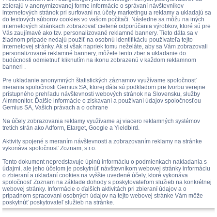
zbierajú v anonymizovanej forme informácie o správaní návštevníkov
internetových stránok pri surfovaní na účely marketingu a reklamy a ukladajú sa
do textových súborov cookies vo vašom počítači. Následne sa môžu na iných
internetových stránkach zobrazovať cielené odporúčania výrobkov, ktoré sú pre
Vás zaujímavé ako tzv. personalizované reklamné bannery. Tieto dáta sa v
žiadnom prípade nedajú použiť na osobnú identifikáciu používateľa tejto
internetovej stránky. Ak si však napriek tomu neželáte, aby sa Vám zobrazovali
personalizované reklamné bannery, môžete tento zber a ukladanie do
budúcnosti odmietnuť kliknutím na ikonu zobrazenú v každom reklamnom
banneri .
Pre ukladanie anonymných štatistických záznamov využívame spoločnosť
merania spoločnosti Gemius SA, ktorej dáta sú podkladom pre tvorbu verejne
prístupného prehľadu návštevnosti webových stránok na Slovensku, služby
Aimmonitor. Ďalšie informácie o získavaní a používaní údajov spoločnosťou
Gemius SA, Vašich právach a o ochrane
Na účely zobrazovania reklamy využívame aj viacero reklamných systémov
tretích strán ako Adform, Etarget, Google a Yieldbird.
Aktivity spojené s meraním návštevnosti a zobrazovaním reklamy na stránke
vykonáva spoločnosť Zoznam, s.r.o.
Tento dokument nepredstavuje úplnú informáciu o podmienkach nakladania s
údajmi, ale jeho účelom je poskytnúť návštevníkom webovej stránky informáciu
o zbieraní a ukladaní cookies na vyššie uvedené účely, ktoré vykonáva
spoločnosť Zoznam na základe dohody s poskytovateľom služieb na konkrétnej
webovej stránky. Informácie o ďalších aktivitách pri zbieraní údajov a o
prípadnom spracovaní osobných údajov na tejto webovej stránke Vám môže
poskytnúť poskytovateľ služieb na stránke.