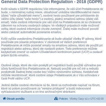
General Data Protection Regulation - 2018 (GDPR)
Kvôli súladu s GDPR reguláciou Vás informujeme, že váš účet Pretaktovanie.sk
bude, v minimálnej nutnej miere, obsahovať unikátne identifikovateľné meno
(ďalej "vaše užívateľské meno"), osobné heslo používané pre prihlásenie do
vášho účtu (ďalej "vaše heslo") a osobnú, platnú emailovú adresu (ďalej váš
email). Vaše osobné informácie pre váš účet na Pretaktovanie.sk sú chránené
zákomni na ochranu osobných údajov. Vo všetkých prípadoch máte možnosť
voľby, ktoré osobné informácie chcete zverejniť. Ďalej máte možnosť povoliť
alebo zakázať automatické posielanie emailov.
Kvôli vyššie uvedenému Pretaktovanie.sk bude ukladať všetky IP adresy, ktoré
používate pre písanie príspevkov. V závislosti od Vašich preferencií
Pretaktovanie.sk môže posielať emaily na emailovu adresu, ktorú ste použili pri
registrácii alebo adresu, ktorú ste nastavili potom. Tieto preferencie môžete
kedykoľvek zmeniť vo vašom Užívateľskom kontrolnom paneli (UCP) a zastaviť
príjem týchto emailov..
Osobné údaje, ktoré ste nám poskytli pri registrácii budú použité výhradne pre
účely funkčnosti fóra Pretaktovanie.sk. Nebudú použité pre nič iné a nebudú
poskytnuté žiadnej tretej osobe bez Vášho výslovného súhlasu. Kedykoľvek
môžete skontrolovať, ktoré osobné údaje Pretaktovanie.sk o Vás uchováva v
časti Profil vášho UCP..
Jediné ďalšie osobné nformácie sú tie, ktoré sa rozhodnete napísať na fórum,
ktoré sú potom považované za "verejne prístupné" a budú indexované
vyhľadavácimi službami a on-line archivačnými stránkami.
Obsah portálu
Policies
Všetky časy sú v
UTC+02:00