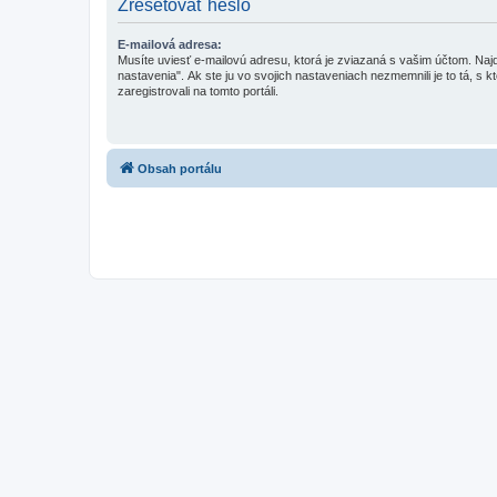
Zresetovať heslo
E-mailová adresa:
Musíte uviesť e-mailovú adresu, ktorá je zviazaná s vašim účtom. Najd
nastavenia". Ak ste ju vo svojich nastaveniach nezmemnili je to tá, s k
zaregistrovali na tomto portáli.
Obsah portálu