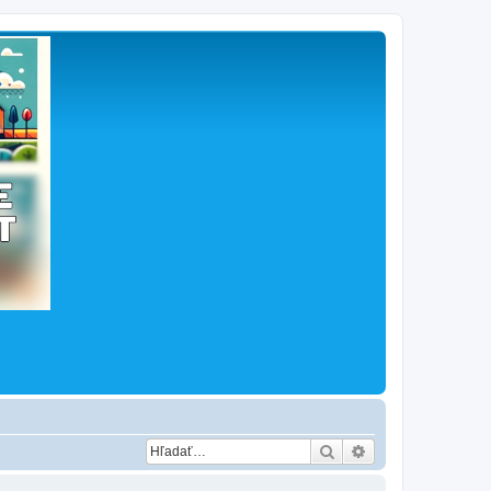
Hľadať
Rozšírené vyhľad