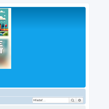
Hľadať
Rozšírené vyhľad