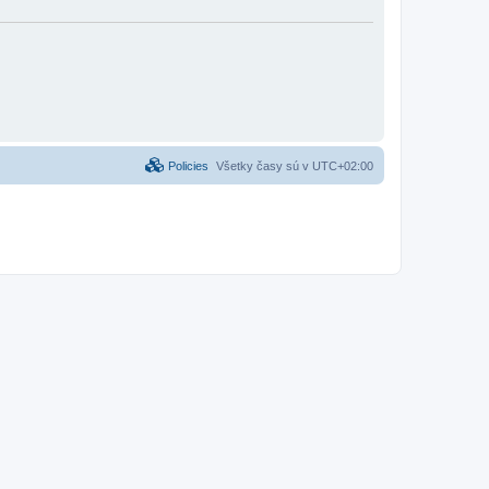
Policies
Všetky časy sú v
UTC+02:00