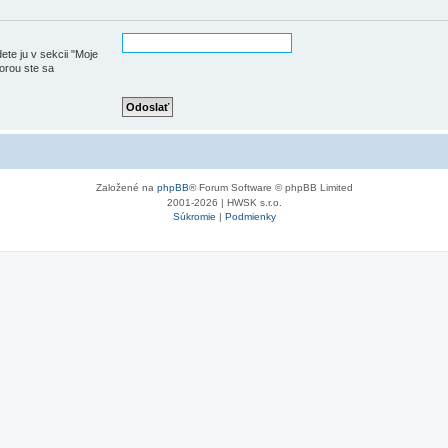
ete ju v sekcii "Moje
torou ste sa
Založené na
phpBB
® Forum Software © phpBB Limited
2001-2026 | HWSK s.r.o.
Súkromie
|
Podmienky