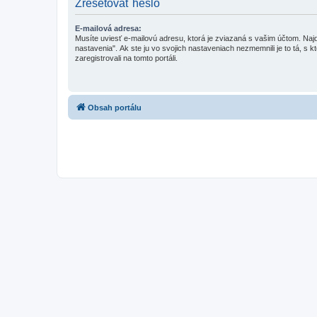
Zresetovať heslo
E-mailová adresa:
Musíte uviesť e-mailovú adresu, ktorá je zviazaná s vašim účtom. Najd
nastavenia". Ak ste ju vo svojich nastaveniach nezmemnili je to tá, s k
zaregistrovali na tomto portáli.
Obsah portálu