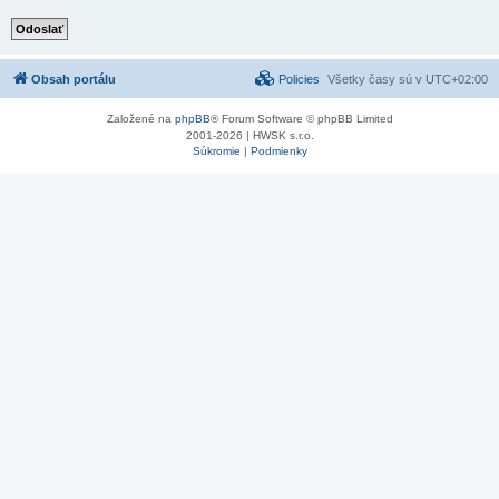
Obsah portálu
Policies
Všetky časy sú v
UTC+02:00
Založené na
phpBB
® Forum Software © phpBB Limited
2001-2026 | HWSK s.r.o.
Súkromie
|
Podmienky