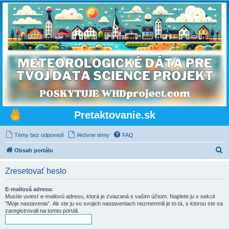
Pretaktovanie.sk
Témy bez odpovedí
Aktívne témy
FAQ
H
Obsah portálu
ľ
Zresetovať heslo
a
d
E-mailová adresa:
Musíte uviesť e-mailovú adresu, ktorá je zviazaná s vašim účtom. Najdete ju v sekcii
a
"Moje nastavenia". Ak ste ju vo svojich nastaveniach nezmemnili je to tá, s ktorou ste sa
zaregistrovali na tomto portáli.
ť