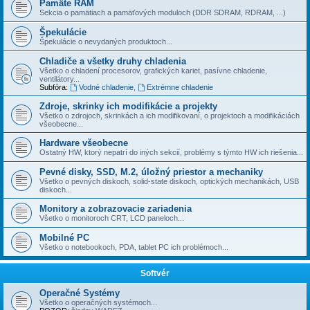
Pamäte RAM
Sekcia o pamätiach a pamäťových moduloch (DDR SDRAM, RDRAM, ...)
Špekulácie
Špekulácie o nevydaných produktoch...
Chladiče a všetky druhy chladenia
Všetko o chladení procesorov, grafických kariet, pasí­vne chladenie,
ventilátory...
Subfóra:
Vodné chladenie
,
Extrémne chladenie
Zdroje, skrinky ich modifikácie a projekty
Všetko o zdrojoch, skrinkách a ich modifikovaní, o projektoch a modifikáciách
všeobecne...
Hardware všeobecne
Ostatný HW, ktorý nepatrí do iných sekcií­, problémy s týmto HW ich riešenia...
Pevné disky, SSD, M.2, úložný priestor a mechaniky
Všetko o pevných diskoch, solid-state diskoch, optických mechanikách, USB
diskoch...
Monitory a zobrazovacie zariadenia
Všetko o monitoroch CRT, LCD paneloch...
Mobilné PC
Všetko o notebookoch, PDA, tablet PC ich problémoch...
Softvér
Operačné Systémy
Všetko o operačných systémoch...