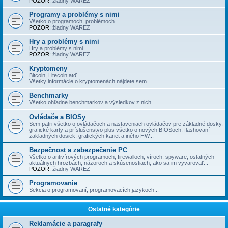
POZOR
: žiadny WAREZ
Programy a problémy s nimi
Všetko o programoch, problémoch...
POZOR
: žiadny WAREZ
Hry a problémy s nimi
Hry a problémy s nimi...
POZOR:
žiadny WAREZ
Kryptomeny
Bitcoin, Litecoin atď.
Všetky informácie o kryptomenách nájdete sem
Benchmarky
Všetko ohľadne benchmarkov a výsledkov z nich...
Ovládače a BIOSy
Sem patri všetko o ovládačoch a nastaveniach ovládačov pre základné dosky,
grafické karty a príslušenstvo plus všetko o nových BIOSoch, flashovaní
zakladných dosiek, grafických kariet a iného HW...
Bezpečnost a zabezpečenie PC
Všetko o antivírových programoch, firewalloch, víroch, spyware, ostatných
aktuálnych hrozbách, názoroch a skúsenostiach, ako sa im vyvarovať...
POZOR
: žiadny WAREZ
Programovanie
Sekcia o programovaní, programovacích jazykoch...
Ostatné kategórie
Reklamácie a paragrafy