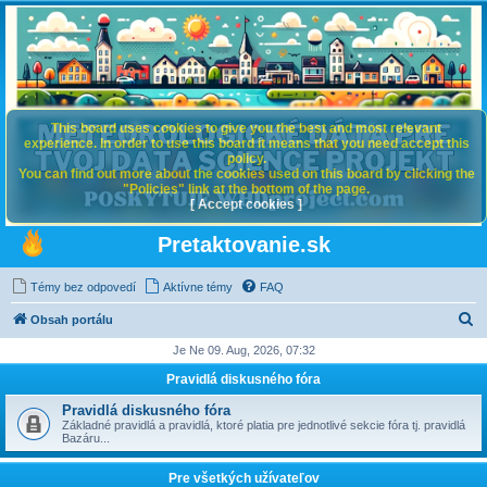
This board uses cookies to give you the best and most relevant
experience. In order to use this board it means that you need accept this
policy.
You can find out more about the cookies used on this board by clicking the
"Policies" link at the bottom of the page.
[ Accept cookies ]
Pretaktovanie.sk
Témy bez odpovedí
Aktívne témy
FAQ
H
Obsah portálu
ľ
Je Ne 09. Aug, 2026, 07:32
a
Pravidlá diskusného fóra
d
Pravidlá diskusného fóra
a
Základné pravidlá a pravidlá, ktoré platia pre jednotlivé sekcie fóra tj. pravidlá
Bazáru...
ť
Pre všetkých užívateľov