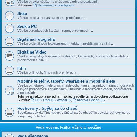
Všetko o reklamáciách a skúsenostiach s predajcami ...
Subfórum:
Skúsenosti s predajcami
Siete
Všetko o sieťach, nastaveniach, problémoch ...
Zvuk a PC
Všetko o zvukových kartách, repro, problémoch ...
Digitálna Fotografia
Všetko o digitálnych fotoaparátoch, fotkách, problémoch s nimi ...
Digitálne Video
Všetko o digitálnych videách, kodekoch, kamerách, programoch na strih, a
problémoch s nimi...
Film
Všetko o filmoch, filmových premiérach ...
Mobilné telefóny, tablety, wearables a mobilné siete
Všetko o mobilných telefónoch, tabletoch, fitness náramkoch, smart hodinkách
a iných prenosných zariadeniach. Diskusia o mobilných sieťach, operátoroch
a ponukách.
Toto nie je nákupná poradňa!! Taktiež zadeľte tému do dobrej podkategórie
Subfóra:
iOS / iPadOS / watchOS
,
Android / Wear OS
Rozhovory : Spýtaj sa čo chceš
Špeciálna sekcia "Rozhovory : Spýtaj sa čo chceš" je sekcia rozhovorov so
zaujímavými ľuďmi.
Veda, vesmír, fyzika, vážne a nevážne
Veda všeobecne