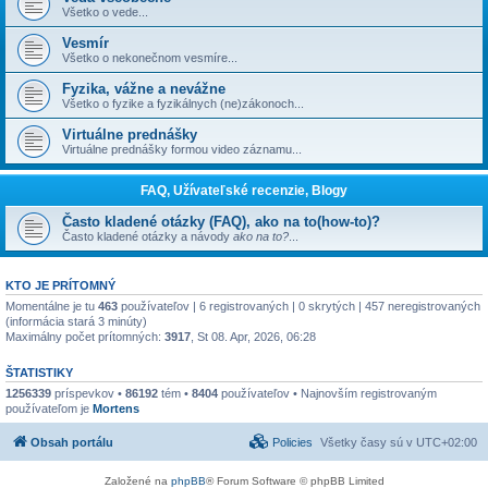
Všetko o vede...
Vesmír
Všetko o nekonečnom vesmíre...
Fyzika, vážne a nevážne
Všetko o fyzike a fyzikálnych (ne)zákonoch...
Virtuálne prednášky
Virtuálne prednášky formou video záznamu...
FAQ, Užívateľské recenzie, Blogy
Často kladené otázky (FAQ), ako na to(how-to)?
Často kladené otázky a návody
ako na to?
...
KTO JE PRÍTOMNÝ
Momentálne je tu
463
používateľov | 6 registrovaných | 0 skrytých | 457 neregistrovaných
(informácia stará 3 minúty)
Maximálny počet prítomných:
3917
, St 08. Apr, 2026, 06:28
ŠTATISTIKY
1256339
príspevkov •
86192
tém •
8404
používateľov • Najnovším registrovaným
používateľom je
Mortens
Obsah portálu
Policies
Všetky časy sú v
UTC+02:00
Založené na
phpBB
® Forum Software © phpBB Limited