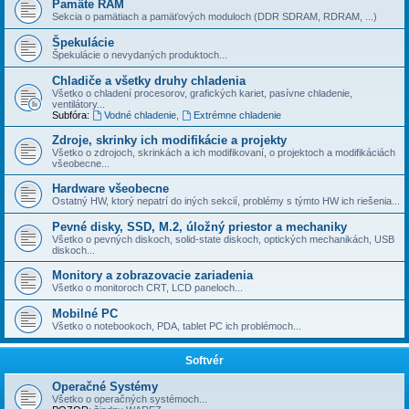
Pamäte RAM
Sekcia o pamätiach a pamäťových moduloch (DDR SDRAM, RDRAM, ...)
Špekulácie
Špekulácie o nevydaných produktoch...
Chladiče a všetky druhy chladenia
Všetko o chladení procesorov, grafických kariet, pasí­vne chladenie,
ventilátory...
Subfóra:
Vodné chladenie
,
Extrémne chladenie
Zdroje, skrinky ich modifikácie a projekty
Všetko o zdrojoch, skrinkách a ich modifikovaní, o projektoch a modifikáciách
všeobecne...
Hardware všeobecne
Ostatný HW, ktorý nepatrí do iných sekcií­, problémy s týmto HW ich riešenia...
Pevné disky, SSD, M.2, úložný priestor a mechaniky
Všetko o pevných diskoch, solid-state diskoch, optických mechanikách, USB
diskoch...
Monitory a zobrazovacie zariadenia
Všetko o monitoroch CRT, LCD paneloch...
Mobilné PC
Všetko o notebookoch, PDA, tablet PC ich problémoch...
Softvér
Operačné Systémy
Všetko o operačných systémoch...