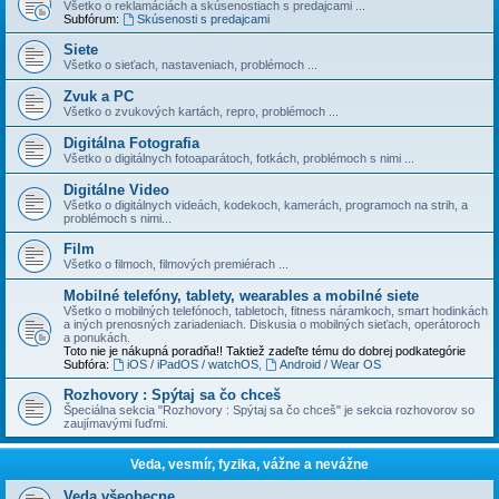
Všetko o reklamáciách a skúsenostiach s predajcami ...
Subfórum:
Skúsenosti s predajcami
Siete
Všetko o sieťach, nastaveniach, problémoch ...
Zvuk a PC
Všetko o zvukových kartách, repro, problémoch ...
Digitálna Fotografia
Všetko o digitálnych fotoaparátoch, fotkách, problémoch s nimi ...
Digitálne Video
Všetko o digitálnych videách, kodekoch, kamerách, programoch na strih, a
problémoch s nimi...
Film
Všetko o filmoch, filmových premiérach ...
Mobilné telefóny, tablety, wearables a mobilné siete
Všetko o mobilných telefónoch, tabletoch, fitness náramkoch, smart hodinkách
a iných prenosných zariadeniach. Diskusia o mobilných sieťach, operátoroch
a ponukách.
Toto nie je nákupná poradňa!! Taktiež zadeľte tému do dobrej podkategórie
Subfóra:
iOS / iPadOS / watchOS
,
Android / Wear OS
Rozhovory : Spýtaj sa čo chceš
Špeciálna sekcia "Rozhovory : Spýtaj sa čo chceš" je sekcia rozhovorov so
zaujímavými ľuďmi.
Veda, vesmír, fyzika, vážne a nevážne
Veda všeobecne