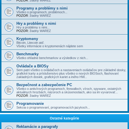
POZOR
: žiadny WAREZ
Programy a problémy s nimi
Všetko o programoch, problémoch...
POZOR
: žiadny WAREZ
Hry a problémy s nimi
Hry a problémy s nimi...
POZOR:
žiadny WAREZ
Kryptomeny
Bitcoin, Litecoin atď.
Všetky informácie o kryptomenách nájdete sem
Benchmarky
Všetko ohľadne benchmarkov a výsledkov z nich...
Ovládače a BIOSy
Sem patri všetko o ovládačoch a nastaveniach ovládačov pre základné dosky,
grafické karty a príslušenstvo plus všetko o nových BIOSoch, flashovaní
zakladných dosiek, grafických kariet a iného HW...
Bezpečnost a zabezpečenie PC
Všetko o antivírových programoch, firewalloch, víroch, spyware, ostatných
aktuálnych hrozbách, názoroch a skúsenostiach, ako sa im vyvarovať...
POZOR
: žiadny WAREZ
Programovanie
Sekcia o programovaní, programovacích jazykoch...
Ostatné kategórie
Reklamácie a paragrafy