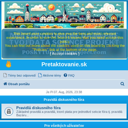
This board uses cookies to give you the best and most relevant
experience. In order to use this board it means that you need accept this
policy.
You can find out more about the cookies used on this board by clicking the
"Policies" link at the bottom of the page.
[ Accept cookies ]
Pretaktovanie.sk
Témy bez odpovedí
Aktívne témy
FAQ
H
Obsah portálu
ľ
Je Pi 07. Aug, 2026, 23:38
a
Pravidlá diskusného fóra
d
Pravidlá diskusného fóra
a
Základné pravidlá a pravidlá, ktoré platia pre jednotlivé sekcie fóra tj. pravidlá
Bazáru...
ť
Pre všetkých užívateľov