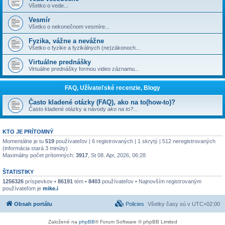
Všetko o vede...
Vesmír
Všetko o nekonečnom vesmíre...
Fyzika, vážne a nevážne
Všetko o fyzike a fyzikálnych (ne)zákonoch...
Virtuálne prednášky
Virtuálne prednášky formou video záznamu...
FAQ, Užívateľské recenzie, Blogy
Často kladené otázky (FAQ), ako na to(how-to)?
Často kladené otázky a návody
ako na to?
...
KTO JE PRÍTOMNÝ
Momentálne je tu
519
používateľov | 6 registrovaných | 1 skrytý | 512 neregistrovaných
(informácia stará 3 minúty)
Maximálny počet prítomných:
3917
, St 08. Apr, 2026, 06:28
ŠTATISTIKY
1256326
príspevkov •
86191
tém •
8403
používateľov • Najnovším registrovaným
používateľom je
mike.i
Obsah portálu
Policies
Všetky časy sú v
UTC+02:00
Založené na
phpBB
® Forum Software © phpBB Limited