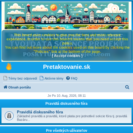
This board uses cookies to give you the best and most relevant
experience. In order to use this board it means that you need accept this
policy.
You can find out more about the cookies used on this board by clicking the
"Policies" link at the bottom of the page.
[ Accept cookies ]
Pretaktovanie.sk
Témy bez odpovedí
Aktívne témy
FAQ
H
Obsah portálu
ľ
Je Po 10. Aug, 2026, 08:11
a
Pravidlá diskusného fóra
d
Pravidlá diskusného fóra
a
Základné pravidlá a pravidlá, ktoré platia pre jednotlivé sekcie fóra tj. pravidlá
Bazáru...
ť
Pre všetkých užívateľov