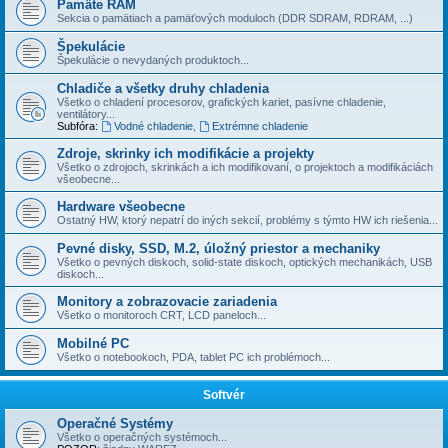
Pamäte RAM
Sekcia o pamätiach a pamäťových moduloch (DDR SDRAM, RDRAM, ...)
Špekulácie
Špekulácie o nevydaných produktoch...
Chladiče a všetky druhy chladenia
Všetko o chladení procesorov, grafických kariet, pasí­vne chladenie,
ventilátory...
Subfóra:
Vodné chladenie
,
Extrémne chladenie
Zdroje, skrinky ich modifikácie a projekty
Všetko o zdrojoch, skrinkách a ich modifikovaní, o projektoch a modifikáciách
všeobecne...
Hardware všeobecne
Ostatný HW, ktorý nepatrí do iných sekcií­, problémy s týmto HW ich riešenia...
Pevné disky, SSD, M.2, úložný priestor a mechaniky
Všetko o pevných diskoch, solid-state diskoch, optických mechanikách, USB
diskoch...
Monitory a zobrazovacie zariadenia
Všetko o monitoroch CRT, LCD paneloch...
Mobilné PC
Všetko o notebookoch, PDA, tablet PC ich problémoch...
Softvér
Operačné Systémy
Všetko o operačných systémoch...