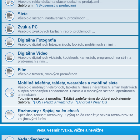
Všetko o reklamáciách a skúsenostiach s predajcami ...
Subfórum:
Skúsenosti s predajcami
Siete
Všetko o sieťach, nastaveniach, problémoch ...
Zvuk a PC
Všetko o zvukových kartách, repro, problémoch ...
Digitálna Fotografia
Všetko o digitálnych fotoaparátoch, fotkách, problémoch s nimi ...
Digitálne Video
Všetko o digitálnych videách, kodekoch, kamerách, programoch na strih, a
problémoch s nimi...
Film
Všetko o filmoch, filmových premiérach ...
Mobilné telefóny, tablety, wearables a mobilné siete
Všetko o mobilných telefónoch, tabletoch, fitness náramkoch, smart hodinkách
a iných prenosných zariadeniach. Diskusia o mobilných sieťach, operátoroch
a ponukách.
Toto nie je nákupná poradňa!! Taktiež zadeľte tému do dobrej podkategórie
Subfóra:
iOS / iPadOS / watchOS
,
Android / Wear OS
Rozhovory : Spýtaj sa čo chceš
Špeciálna sekcia "Rozhovory : Spýtaj sa čo chceš" je sekcia rozhovorov so
zaujímavými ľuďmi.
Veda, vesmír, fyzika, vážne a nevážne
Veda všeobecne