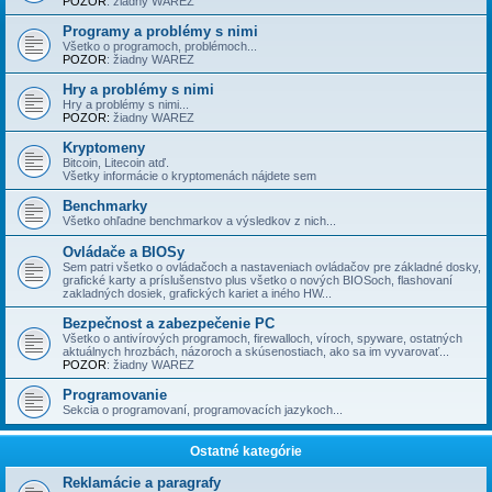
POZOR
: žiadny WAREZ
Programy a problémy s nimi
Všetko o programoch, problémoch...
POZOR
: žiadny WAREZ
Hry a problémy s nimi
Hry a problémy s nimi...
POZOR:
žiadny WAREZ
Kryptomeny
Bitcoin, Litecoin atď.
Všetky informácie o kryptomenách nájdete sem
Benchmarky
Všetko ohľadne benchmarkov a výsledkov z nich...
Ovládače a BIOSy
Sem patri všetko o ovládačoch a nastaveniach ovládačov pre základné dosky,
grafické karty a príslušenstvo plus všetko o nových BIOSoch, flashovaní
zakladných dosiek, grafických kariet a iného HW...
Bezpečnost a zabezpečenie PC
Všetko o antivírových programoch, firewalloch, víroch, spyware, ostatných
aktuálnych hrozbách, názoroch a skúsenostiach, ako sa im vyvarovať...
POZOR
: žiadny WAREZ
Programovanie
Sekcia o programovaní, programovacích jazykoch...
Ostatné kategórie
Reklamácie a paragrafy