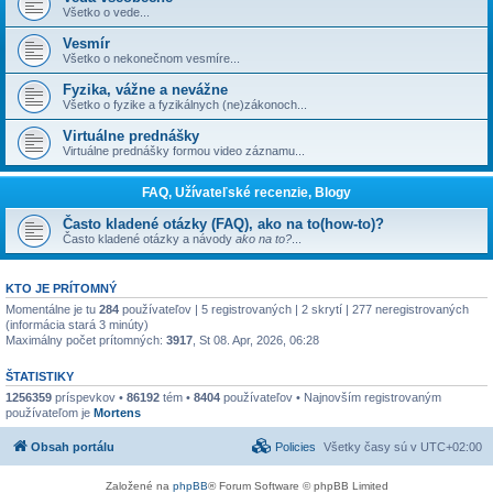
Všetko o vede...
Vesmír
Všetko o nekonečnom vesmíre...
Fyzika, vážne a nevážne
Všetko o fyzike a fyzikálnych (ne)zákonoch...
Virtuálne prednášky
Virtuálne prednášky formou video záznamu...
FAQ, Užívateľské recenzie, Blogy
Často kladené otázky (FAQ), ako na to(how-to)?
Často kladené otázky a návody
ako na to?
...
KTO JE PRÍTOMNÝ
Momentálne je tu
284
používateľov | 5 registrovaných | 2 skrytí | 277 neregistrovaných
(informácia stará 3 minúty)
Maximálny počet prítomných:
3917
, St 08. Apr, 2026, 06:28
ŠTATISTIKY
1256359
príspevkov •
86192
tém •
8404
používateľov • Najnovším registrovaným
používateľom je
Mortens
Obsah portálu
Policies
Všetky časy sú v
UTC+02:00
Založené na
phpBB
® Forum Software © phpBB Limited