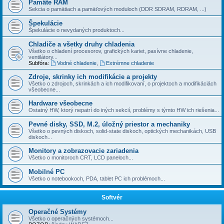
Pamäte RAM
Sekcia o pamätiach a pamäťových moduloch (DDR SDRAM, RDRAM, ...)
Špekulácie
Špekulácie o nevydaných produktoch...
Chladiče a všetky druhy chladenia
Všetko o chladení procesorov, grafických kariet, pasí­vne chladenie,
ventilátory...
Subfóra:
Vodné chladenie
,
Extrémne chladenie
Zdroje, skrinky ich modifikácie a projekty
Všetko o zdrojoch, skrinkách a ich modifikovaní, o projektoch a modifikáciách
všeobecne...
Hardware všeobecne
Ostatný HW, ktorý nepatrí do iných sekcií­, problémy s týmto HW ich riešenia...
Pevné disky, SSD, M.2, úložný priestor a mechaniky
Všetko o pevných diskoch, solid-state diskoch, optických mechanikách, USB
diskoch...
Monitory a zobrazovacie zariadenia
Všetko o monitoroch CRT, LCD paneloch...
Mobilné PC
Všetko o notebookoch, PDA, tablet PC ich problémoch...
Softvér
Operačné Systémy
Všetko o operačných systémoch...