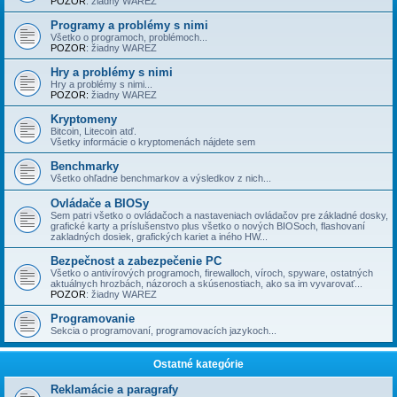
POZOR
: žiadny WAREZ
Programy a problémy s nimi
Všetko o programoch, problémoch...
POZOR
: žiadny WAREZ
Hry a problémy s nimi
Hry a problémy s nimi...
POZOR:
žiadny WAREZ
Kryptomeny
Bitcoin, Litecoin atď.
Všetky informácie o kryptomenách nájdete sem
Benchmarky
Všetko ohľadne benchmarkov a výsledkov z nich...
Ovládače a BIOSy
Sem patri všetko o ovládačoch a nastaveniach ovládačov pre základné dosky,
grafické karty a príslušenstvo plus všetko o nových BIOSoch, flashovaní
zakladných dosiek, grafických kariet a iného HW...
Bezpečnost a zabezpečenie PC
Všetko o antivírových programoch, firewalloch, víroch, spyware, ostatných
aktuálnych hrozbách, názoroch a skúsenostiach, ako sa im vyvarovať...
POZOR
: žiadny WAREZ
Programovanie
Sekcia o programovaní, programovacích jazykoch...
Ostatné kategórie
Reklamácie a paragrafy