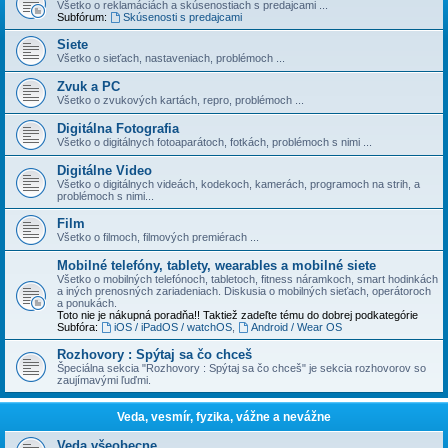
Všetko o reklamáciách a skúsenostiach s predajcami ...
Subfórum:
Skúsenosti s predajcami
Siete
Všetko o sieťach, nastaveniach, problémoch ...
Zvuk a PC
Všetko o zvukových kartách, repro, problémoch ...
Digitálna Fotografia
Všetko o digitálnych fotoaparátoch, fotkách, problémoch s nimi ...
Digitálne Video
Všetko o digitálnych videách, kodekoch, kamerách, programoch na strih, a
problémoch s nimi...
Film
Všetko o filmoch, filmových premiérach ...
Mobilné telefóny, tablety, wearables a mobilné siete
Všetko o mobilných telefónoch, tabletoch, fitness náramkoch, smart hodinkách
a iných prenosných zariadeniach. Diskusia o mobilných sieťach, operátoroch
a ponukách.
Toto nie je nákupná poradňa!! Taktiež zadeľte tému do dobrej podkategórie
Subfóra:
iOS / iPadOS / watchOS
,
Android / Wear OS
Rozhovory : Spýtaj sa čo chceš
Špeciálna sekcia "Rozhovory : Spýtaj sa čo chceš" je sekcia rozhovorov so
zaujímavými ľuďmi.
Veda, vesmír, fyzika, vážne a nevážne
Veda všeobecne