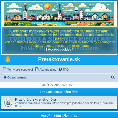
This board uses cookies to give you the best and most relevant
experience. In order to use this board it means that you need accept this
policy.
You can find out more about the cookies used on this board by clicking the
"Policies" link at the bottom of the page.
[ Accept cookies ]
Pretaktovanie.sk
Témy bez odpovedí
Aktívne témy
FAQ
H
Obsah portálu
ľ
Je Št 06. Aug, 2026, 16:01
a
Pravidlá diskusného fóra
d
Pravidlá diskusného fóra
a
Základné pravidlá a pravidlá, ktoré platia pre jednotlivé sekcie fóra tj. pravidlá
Bazáru...
ť
Pre všetkých užívateľov