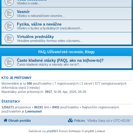
Všetko o vede...
Vesmír
Všetko o nekonečnom vesmíre...
Fyzika, vážne a nevážne
Všetko o fyzike a fyzikálnych (ne)zákonoch...
Virtuálne prednášky
Virtuálne prednášky formou video záznamu...
FAQ, Užívateľské recenzie, Blogy
Často kladené otázky (FAQ), ako na to(how-to)?
Často kladené otázky a návody
ako na to?
...
KTO JE PRÍTOMNÝ
Momentálne je tu
586
používateľov | 7 registrovaných | 2 skrytí | 577 neregistrovaných
(informácia stará 3 minúty)
Maximálny počet prítomných:
3917
, St 08. Apr, 2026, 06:28
ŠTATISTIKY
1256271
príspevkov •
86191
tém •
8402
používateľov • Najnovším registrovaným
používateľom je
Lewisutert
Obsah portálu
Policies
Všetky časy sú v
UTC+02:00
Založené na
phpBB
® Forum Software © phpBB Limited