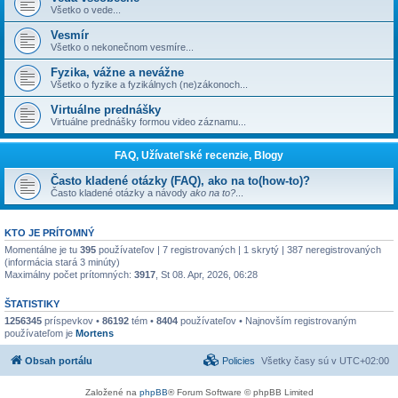
Všetko o vede...
Vesmír
Všetko o nekonečnom vesmíre...
Fyzika, vážne a nevážne
Všetko o fyzike a fyzikálnych (ne)zákonoch...
Virtuálne prednášky
Virtuálne prednášky formou video záznamu...
FAQ, Užívateľské recenzie, Blogy
Často kladené otázky (FAQ), ako na to(how-to)?
Často kladené otázky a návody
ako na to?
...
KTO JE PRÍTOMNÝ
Momentálne je tu
395
používateľov | 7 registrovaných | 1 skrytý | 387 neregistrovaných
(informácia stará 3 minúty)
Maximálny počet prítomných:
3917
, St 08. Apr, 2026, 06:28
ŠTATISTIKY
1256345
príspevkov •
86192
tém •
8404
používateľov • Najnovším registrovaným
používateľom je
Mortens
Obsah portálu
Policies
Všetky časy sú v
UTC+02:00
Založené na
phpBB
® Forum Software © phpBB Limited