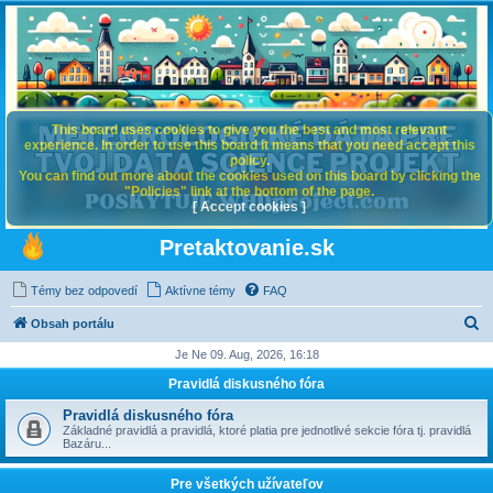
This board uses cookies to give you the best and most relevant
experience. In order to use this board it means that you need accept this
policy.
You can find out more about the cookies used on this board by clicking the
"Policies" link at the bottom of the page.
[ Accept cookies ]
Pretaktovanie.sk
Témy bez odpovedí
Aktívne témy
FAQ
H
Obsah portálu
ľ
Je Ne 09. Aug, 2026, 16:18
a
Pravidlá diskusného fóra
d
Pravidlá diskusného fóra
a
Základné pravidlá a pravidlá, ktoré platia pre jednotlivé sekcie fóra tj. pravidlá
Bazáru...
ť
Pre všetkých užívateľov