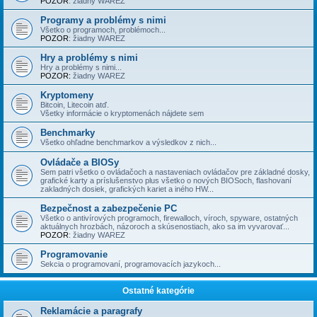
POZOR
: žiadny WAREZ
Programy a problémy s nimi
Všetko o programoch, problémoch...
POZOR
: žiadny WAREZ
Hry a problémy s nimi
Hry a problémy s nimi...
POZOR:
žiadny WAREZ
Kryptomeny
Bitcoin, Litecoin atď.
Všetky informácie o kryptomenách nájdete sem
Benchmarky
Všetko ohľadne benchmarkov a výsledkov z nich...
Ovládače a BIOSy
Sem patri všetko o ovládačoch a nastaveniach ovládačov pre základné dosky,
grafické karty a príslušenstvo plus všetko o nových BIOSoch, flashovaní
zakladných dosiek, grafických kariet a iného HW...
Bezpečnost a zabezpečenie PC
Všetko o antivírových programoch, firewalloch, víroch, spyware, ostatných
aktuálnych hrozbách, názoroch a skúsenostiach, ako sa im vyvarovať...
POZOR
: žiadny WAREZ
Programovanie
Sekcia o programovaní, programovacích jazykoch...
Ostatné kategórie
Reklamácie a paragrafy