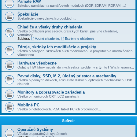
Pamäte RAM
Sekcia o pamätiach a pamäťových moduloch (DDR SDRAM, RDRAM, ...)
Špekulácie
Špekulácie o nevydaných produktoch...
Chladiče a všetky druhy chladenia
Všetko o chladení procesorov, grafických kariet, pasí­vne chladenie,
ventilátory...
Subfóra:
Vodné chladenie
,
Extrémne chladenie
Zdroje, skrinky ich modifikácie a projekty
Všetko o zdrojoch, skrinkách a ich modifikovaní, o projektoch a modifikáciách
všeobecne...
Hardware všeobecne
Ostatný HW, ktorý nepatrí do iných sekcií­, problémy s týmto HW ich riešenia...
Pevné disky, SSD, M.2, úložný priestor a mechaniky
Všetko o pevných diskoch, solid-state diskoch, optických mechanikách, USB
diskoch...
Monitory a zobrazovacie zariadenia
Všetko o monitoroch CRT, LCD paneloch...
Mobilné PC
Všetko o notebookoch, PDA, tablet PC ich problémoch...
Softvér
Operačné Systémy
Všetko o operačných systémoch...