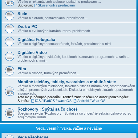
Všetko o reklamáciách a skúsenostiach s predajcami ...
Subfórum:
Skúsenosti s predajcami
Siete
Všetko o sieťach, nastaveniach, problémoch ...
Zvuk a PC
Všetko o zvukových kartách, repro, problémoch ...
Digitálna Fotografia
Všetko o digitálnych fotoaparátoch, fotkách, problémoch s nimi ...
Digitálne Video
Všetko o digitálnych videách, kodekoch, kamerách, programoch na strih, a
problémoch s nimi...
Film
Všetko o filmoch, filmových premiérach ...
Mobilné telefóny, tablety, wearables a mobilné siete
Všetko o mobilných telefónoch, tabletoch, fitness náramkoch, smart hodinkách
a iných prenosných zariadeniach. Diskusia o mobilných sieťach, operátoroch
a ponukách.
Toto nie je nákupná poradňa!! Taktiež zadeľte tému do dobrej podkategórie
Subfóra:
iOS / iPadOS / watchOS
,
Android / Wear OS
Rozhovory : Spýtaj sa čo chceš
Špeciálna sekcia "Rozhovory : Spýtaj sa čo chceš" je sekcia rozhovorov so
zaujímavými ľuďmi.
Veda, vesmír, fyzika, vážne a nevážne
Veda všeobecne