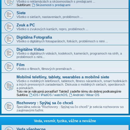
Všetko o reklamáciách a skúsenostiach s predajcami ...
Subfórum:
Skúsenosti s predajcami
Siete
Všetko o sieťach, nastaveniach, problémoch ...
Zvuk a PC
Všetko o zvukových kartách, repro, problémoch ...
Digitálna Fotografia
Všetko o digitálnych fotoaparátoch, fotkách, problémoch s nimi ...
Digitálne Video
Všetko o digitálnych videách, kodekoch, kamerách, programoch na strih, a
problémoch s nimi...
Film
Všetko o filmoch, filmových premiérach ...
Mobilné telefóny, tablety, wearables a mobilné siete
Všetko o mobilných telefónoch, tabletoch, fitness náramkoch, smart hodinkách
a iných prenosných zariadeniach. Diskusia o mobilných sieťach, operátoroch
a ponukách.
Toto nie je nákupná poradňa!! Taktiež zadeľte tému do dobrej podkategórie
Subfóra:
iOS / iPadOS / watchOS
,
Android / Wear OS
Rozhovory : Spýtaj sa čo chceš
Špeciálna sekcia "Rozhovory : Spýtaj sa čo chceš" je sekcia rozhovorov so
zaujímavými ľuďmi.
Veda, vesmír, fyzika, vážne a nevážne
Veda všeobecne