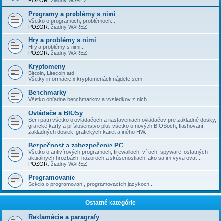
POZOR
: žiadny WAREZ
Programy a problémy s nimi
Všetko o programoch, problémoch...
POZOR
: žiadny WAREZ
Hry a problémy s nimi
Hry a problémy s nimi...
POZOR:
žiadny WAREZ
Kryptomeny
Bitcoin, Litecoin atď.
Všetky informácie o kryptomenách nájdete sem
Benchmarky
Všetko ohľadne benchmarkov a výsledkov z nich...
Ovládače a BIOSy
Sem patri všetko o ovládačoch a nastaveniach ovládačov pre základné dosky,
grafické karty a príslušenstvo plus všetko o nových BIOSoch, flashovaní
zakladných dosiek, grafických kariet a iného HW...
Bezpečnost a zabezpečenie PC
Všetko o antivírových programoch, firewalloch, víroch, spyware, ostatných
aktuálnych hrozbách, názoroch a skúsenostiach, ako sa im vyvarovať...
POZOR
: žiadny WAREZ
Programovanie
Sekcia o programovaní, programovacích jazykoch...
Ostatné kategórie
Reklamácie a paragrafy