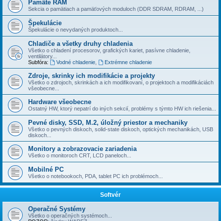
Pamäte RAM
Sekcia o pamätiach a pamäťových moduloch (DDR SDRAM, RDRAM, ...)
Špekulácie
Špekulácie o nevydaných produktoch...
Chladiče a všetky druhy chladenia
Všetko o chladení procesorov, grafických kariet, pasí­vne chladenie,
ventilátory...
Subfóra:
Vodné chladenie
,
Extrémne chladenie
Zdroje, skrinky ich modifikácie a projekty
Všetko o zdrojoch, skrinkách a ich modifikovaní, o projektoch a modifikáciách
všeobecne...
Hardware všeobecne
Ostatný HW, ktorý nepatrí do iných sekcií­, problémy s týmto HW ich riešenia...
Pevné disky, SSD, M.2, úložný priestor a mechaniky
Všetko o pevných diskoch, solid-state diskoch, optických mechanikách, USB
diskoch...
Monitory a zobrazovacie zariadenia
Všetko o monitoroch CRT, LCD paneloch...
Mobilné PC
Všetko o notebookoch, PDA, tablet PC ich problémoch...
Softvér
Operačné Systémy
Všetko o operačných systémoch...