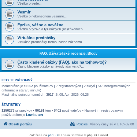
Všetko o vede...
Vesmír
Všetko o nekonečnom vesmíre...
Fyzika, vážne a nevážne
Všetko o fyzike a fyzikálnych (ne)zákonoch...
Virtuálne prednášky
Virtuálne prednášky formou video záznamu...
FAQ, Užívateľské recenzie, Blogy
Často kladené otázky (FAQ), ako na to(how-to)?
Často kladené otázky a návody
ako na to?
...
KTO JE PRÍTOMNÝ
Momentálne je tu
552
používateľov | 7 registrovaných | 2 skrytí | 543 neregistrovaných
(informácia stará 3 minúty)
Maximálny počet prítomných:
3917
, St 08. Apr, 2026, 06:28
ŠTATISTIKY
1256273
príspevkov •
86191
tém •
8402
používateľov • Najnovším registrovaným
používateľom je
Lewisutert
Obsah portálu
Policies
Všetky časy sú v
UTC+02:00
Založené na
phpBB
® Forum Software © phpBB Limited