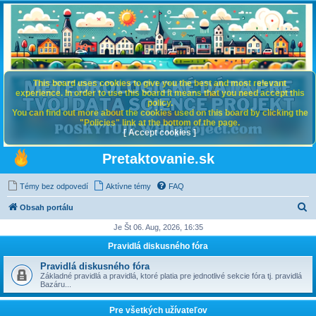
This board uses cookies to give you the best and most relevant
experience. In order to use this board it means that you need accept this
policy.
You can find out more about the cookies used on this board by clicking the
"Policies" link at the bottom of the page.
[ Accept cookies ]
Pretaktovanie.sk
Témy bez odpovedí
Aktívne témy
FAQ
H
Obsah portálu
ľ
Je Št 06. Aug, 2026, 16:35
a
Pravidlá diskusného fóra
d
Pravidlá diskusného fóra
a
Základné pravidlá a pravidlá, ktoré platia pre jednotlivé sekcie fóra tj. pravidlá
Bazáru...
ť
Pre všetkých užívateľov