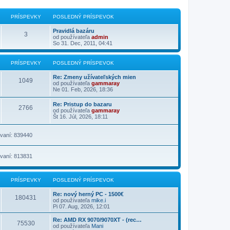
PRÍSPEVKY
POSLEDNÝ PRÍSPEVOK
Pravidlá bazáru
3
od používateľa
admin
So 31. Dec, 2011, 04:41
PRÍSPEVKY
POSLEDNÝ PRÍSPEVOK
Re: Zmeny užívateľských mien
1049
od používateľa
gammaray
Ne 01. Feb, 2026, 18:36
Re: Pristup do bazaru
2766
od používateľa
gammaray
Št 16. Júl, 2026, 18:11
vaní: 839440
vaní: 813831
PRÍSPEVKY
POSLEDNÝ PRÍSPEVOK
Re: nový herný PC - 1500€
180431
od používateľa
mike.i
Pi 07. Aug, 2026, 12:01
Re: AMD RX 9070/9070XT - (rec…
75530
od používateľa
Mani