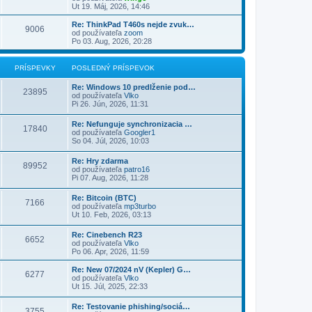
Ut 19. Máj, 2026, 14:46
Re: ThinkPad T460s nejde zvuk…
9006
od používateľa
zoom
Po 03. Aug, 2026, 20:28
PRÍSPEVKY
POSLEDNÝ PRÍSPEVOK
Re: Windows 10 predlženie pod…
23895
od používateľa
Vlko
Pi 26. Jún, 2026, 11:31
Re: Nefunguje synchronizacia …
17840
od používateľa
Googler1
So 04. Júl, 2026, 10:03
Re: Hry zdarma
89952
od používateľa
patro16
Pi 07. Aug, 2026, 11:28
Re: Bitcoin (BTC)
7166
od používateľa
mp3turbo
Ut 10. Feb, 2026, 03:13
Re: Cinebench R23
6652
od používateľa
Vlko
Po 06. Apr, 2026, 11:59
Re: New 07/2024 nV (Kepler) G…
6277
od používateľa
Vlko
Ut 15. Júl, 2025, 22:33
Re: Testovanie phishing/sociá…
3755