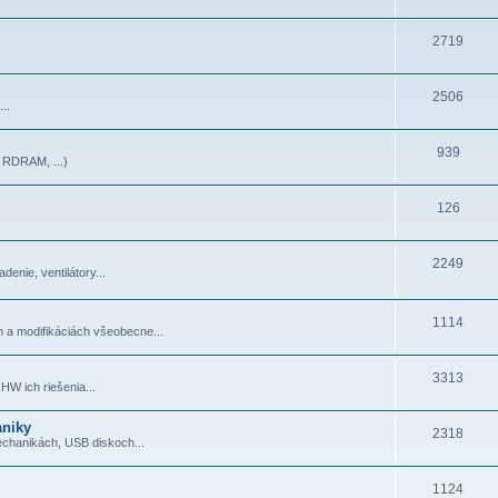
2719
2506
..
939
RDRAM, ...)
126
2249
denie, ventilátory...
1114
h a modifikáciách všeobecne...
3313
HW ich riešenia...
aniky
2318
echanikách, USB diskoch...
1124