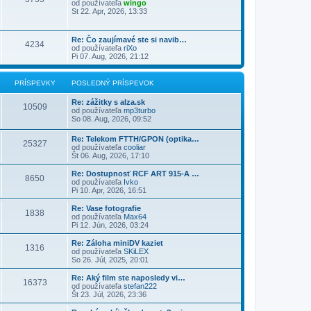
od používateľa
wingo
St 22. Apr, 2026, 13:33
Re: Čo zaujímavé ste si navib…
4234
od používateľa
riXo
Pi 07. Aug, 2026, 21:12
PRÍSPEVKY
POSLEDNÝ PRÍSPEVOK
Re: zážitky s alza.sk
10509
od používateľa
mp3turbo
So 08. Aug, 2026, 09:52
Re: Telekom FTTH/GPON (optika…
25327
od používateľa
cooliar
Št 06. Aug, 2026, 17:10
Re: Dostupnosť RCF ART 915-A …
8650
od používateľa
Ivko
Pi 10. Apr, 2026, 16:51
Re: Vase fotografie
1838
od používateľa
Max64
Pi 12. Jún, 2026, 03:24
Re: Záloha miniDV kaziet
1316
od používateľa
SKiLEX
So 26. Júl, 2025, 20:01
Re: Aký film ste naposledy vi…
16373
od používateľa
stefan222
Št 23. Júl, 2026, 23:36