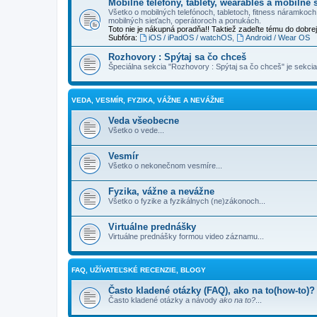
Mobilné telefóny, tablety, wearables a mobilné s
Všetko o mobilných telefónoch, tabletoch, fitness náramkoc
mobilných sieťach, operátoroch a ponukách.
Toto nie je nákupná poradňa!! Taktiež zadeľte tému do dobre
Subfóra:
iOS / iPadOS / watchOS
,
Android / Wear OS
Rozhovory : Spýtaj sa čo chceš
Špeciálna sekcia "Rozhovory : Spýtaj sa čo chceš" je sekci
VEDA, VESMÍR, FYZIKA, VÁŽNE A NEVÁŽNE
Veda všeobecne
Všetko o vede...
Vesmír
Všetko o nekonečnom vesmíre...
Fyzika, vážne a nevážne
Všetko o fyzike a fyzikálnych (ne)zákonoch...
Virtuálne prednášky
Virtuálne prednášky formou video záznamu...
FAQ, UŽÍVATEĽSKÉ RECENZIE, BLOGY
Často kladené otázky (FAQ), ako na to(how-to)?
Často kladené otázky a návody
ako na to?
...