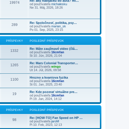
Re: akú nabíjačku do auta? mi…
19974
od používateľa
michalesku
Ne 31. Máj, 2026, 18:26
Re: Spoločnosť, politika, psy…
289
od používateľa
marian_sk
Po 01. Sep, 2025, 23:15
PRÍSPEVKY
POSLEDNÝ PRÍSPEVOK
Re: Máte zaujímavé video (člá…
1332
od používateľa
16cmfan
St 10. Jún, 2026, 21:04
Re: Mars Colonial Transporter…
1265
od používateľa
wingo
Ut 14. Júl, 2026, 09:58
Hrozno a kvantova fyzika
1100
od používateľa
16cmfan
St 01. Jan, 2025, 23:40
Re: Kde pozerať virtuálne pre…
19
od používateľa
16cmfan
Pi 19. Jan, 2024, 14:12
PRÍSPEVKY
POSLEDNÝ PRÍSPEVOK
Re: [HOW-TO] Fan Speed on HP …
98
od používateľa
jaroM
Pi 10. Feb, 2023, 12:13