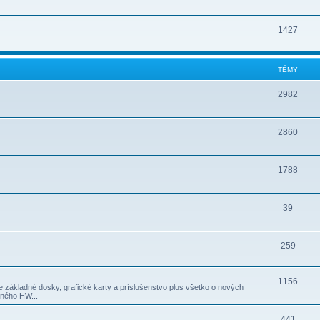
1427
TÉMY
2982
2860
1788
39
259
1156
 základné dosky, grafické karty a príslušenstvo plus všetko o nových
iného HW...
441