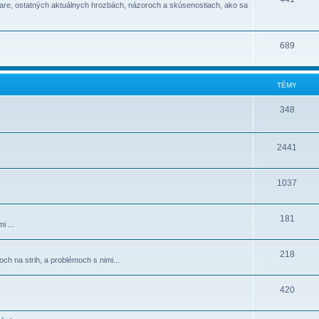
ware, ostatných aktuálnych hrozbách, názoroch a skúsenostiach, ako sa
689
TÉMY
348
2441
1037
181
i ...
218
h na strih, a problémoch s nimi...
420