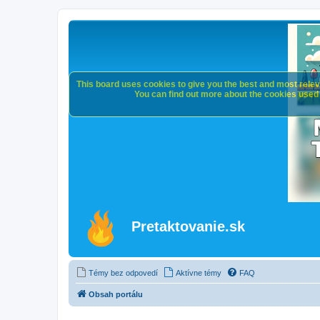
This board uses cookies to give you the best and most releva
You can find out more about the cookies used o
Pretaktovanie.sk
Témy bez odpovedí
Aktívne témy
FAQ
Obsah portálu