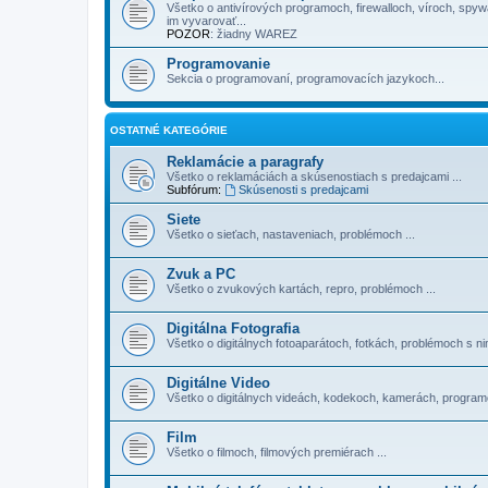
Všetko o antivírových programoch, firewalloch, víroch, spy
im vyvarovať...
POZOR
: žiadny WAREZ
Programovanie
Sekcia o programovaní, programovacích jazykoch...
OSTATNÉ KATEGÓRIE
Reklamácie a paragrafy
Všetko o reklamáciách a skúsenostiach s predajcami ...
Subfórum:
Skúsenosti s predajcami
Siete
Všetko o sieťach, nastaveniach, problémoch ...
Zvuk a PC
Všetko o zvukových kartách, repro, problémoch ...
Digitálna Fotografia
Všetko o digitálnych fotoaparátoch, fotkách, problémoch s nim
Digitálne Video
Všetko o digitálnych videách, kodekoch, kamerách, programoc
Film
Všetko o filmoch, filmových premiérach ...