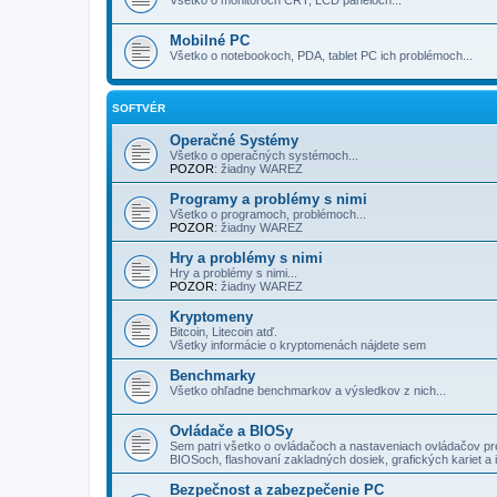
Mobilné PC
Všetko o notebookoch, PDA, tablet PC ich problémoch...
SOFTVÉR
Operačné Systémy
Všetko o operačných systémoch...
POZOR
: žiadny WAREZ
Programy a problémy s nimi
Všetko o programoch, problémoch...
POZOR
: žiadny WAREZ
Hry a problémy s nimi
Hry a problémy s nimi...
POZOR:
žiadny WAREZ
Kryptomeny
Bitcoin, Litecoin atď.
Všetky informácie o kryptomenách nájdete sem
Benchmarky
Všetko ohľadne benchmarkov a výsledkov z nich...
Ovládače a BIOSy
Sem patri všetko o ovládačoch a nastaveniach ovládačov pre
BIOSoch, flashovaní zakladných dosiek, grafických kariet a 
Bezpečnost a zabezpečenie PC