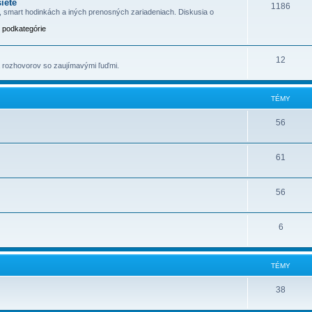
iete
1186
h, smart hodinkách a iných prenosných zariadeniach. Diskusia o
j podkategórie
12
a rozhovorov so zaujímavými ľuďmi.
TÉMY
56
61
56
6
TÉMY
38