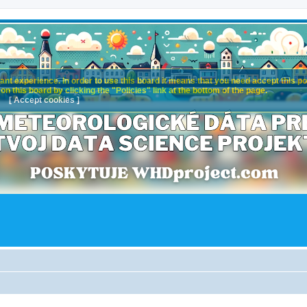
nt experience. In order to use this board it means that you need accept this pol
n this board by clicking the "Policies" link at the bottom of the page.
[ Accept cookies ]