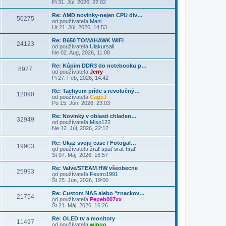
Pi 31. Júl, 2026, 22:02
Re: AMD novinky-nejen CPU div…
50275
od používateľa
Mani
Ut 21. Júl, 2026, 14:53
Re: B650 TOMAHAWK WIFI
24123
od používateľa
Ulakursall
Ne 02. Aug, 2026, 11:08
Re: Kúpim DDR3 do notebooku p…
8927
od používateľa
Jerry
Pi 27. Feb, 2026, 14:42
Re: Tachyum príde s revolučný…
12090
od používateľa
CageJ
Po 15. Jún, 2026, 23:03
Re: Novinky v oblasti chladen…
32949
od používateľa
Miso122
Ne 12. Júl, 2026, 22:12
Re: Ukaz svoju case / Fotogal…
19903
od používateľa
žrať spať srať hrať
Št 07. Máj, 2026, 16:57
Re: Valve/STEAM HW všeobecne
25993
od používateľa
Festro1991
Št 25. Jún, 2026, 19:00
Re: Custom NAS alebo "znackov…
21754
od používateľa
Pepeb007xx
Št 21. Máj, 2026, 16:26
Re: OLED tv a monitory
11497
od používateľa
wingo