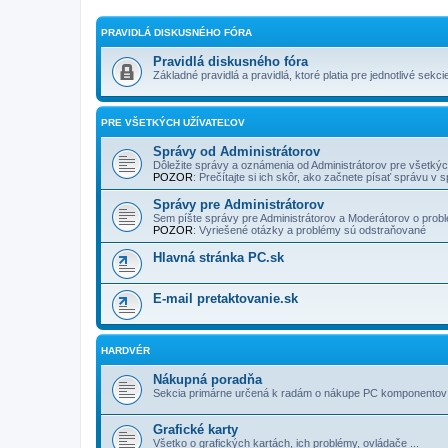
PRAVIDLÁ DISKUSNÉHO FÓRA
Pravidlá diskusného fóra
Základné pravidlá a pravidlá, ktoré platia pre jednotlivé sekcie
PRE VŠETKÝCH UŽÍVATEĽOV
Správy od Administrátorov
Dôležite správy a oznámenia od Administrátorov pre všetkých
POZOR
: Prečí­tajte si ich skôr, ako začnete písať správu v
Správy pre Administrátorov
Sem píšte správy pre Administrátorov a Moderátorov o problé
POZOR
: Vyriešené otázky a problémy sú odstraňované
Hlavná stránka PC.sk
E-mail pretaktovanie.sk
HARDVÉR
Nákupná poradňa
Sekcia primárne určená k radám o nákupe PC komponentov a
Grafické karty
Všetko o grafických kartách, ich problémy, ovládače ...