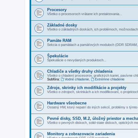
Procesory
Všetko o procesoroch vrátane ich pretaktovania...
Základné dosky
Všetko o základných doskách, ich problémoch, možnostiach.
Pamäte RAM
Sekcia o pamätiach a pamäťových moduloch (DDR SDRAM, 
Špekulácie
Špekulácie o nevydaných produktoch...
Chladiče a všetky druhy chladenia
Všetko o chladení procesorov, grafických kariet, pasí­vne chla
Subfóra:
Vodné chladenie
,
Extrémne chladenie
Zdroje, skrinky ich modifikácie a projekty
Všetko o zdrojoch, skrinkách a ich modifikovaní, o projektoc
Hardware všeobecne
Ostatný HW, ktorý nepatrí do iných sekcií­, problémy s týmto 
Pevné disky, SSD, M.2, úložný priestor a mech
Všetko o pevných diskoch, solid-state diskoch, optických m
Monitory a zobrazovacie zariadenia
Všetko o monitoroch CRT, LCD paneloch...