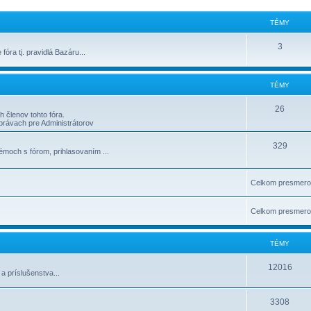
TÉMY
3
 fóra tj. pravidlá Bazáru...
TÉMY
26
 členov tohto fóra.
 správach pre Administrátorov
329
moch s fórom, prihlasovaní­m ...
Celkom presmero
Celkom presmero
TÉMY
12016
 príslušenstva...
3308