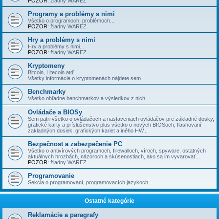
POZOR
: žiadny WAREZ
Programy a problémy s nimi
Všetko o programoch, problémoch...
POZOR
: žiadny WAREZ
Hry a problémy s nimi
Hry a problémy s nimi...
POZOR:
žiadny WAREZ
Kryptomeny
Bitcoin, Litecoin atď.
Všetky informácie o kryptomenách nájdete sem
Benchmarky
Všetko ohľadne benchmarkov a výsledkov z nich...
Ovládače a BIOSy
Sem patri všetko o ovládačoch a nastaveniach ovládačov pre základné dosky,
grafické karty a príslušenstvo plus všetko o nových BIOSoch, flashovaní
zakladných dosiek, grafických kariet a iného HW...
Bezpečnost a zabezpečenie PC
Všetko o antivírových programoch, firewalloch, víroch, spyware, ostatných
aktuálnych hrozbách, názoroch a skúsenostiach, ako sa im vyvarovať...
POZOR
: žiadny WAREZ
Programovanie
Sekcia o programovaní, programovacích jazykoch...
Ostatné kategórie
Reklamácie a paragrafy