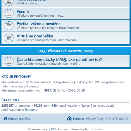
Všetko o vede...
Vesmír
Všetko o nekonečnom vesmíre...
Fyzika, vážne a nevážne
Všetko o fyzike a fyzikálnych (ne)zákonoch...
Virtuálne prednášky
Virtuálne prednášky formou video záznamu...
FAQ, Užívateľské recenzie, Blogy
Často kladené otázky (FAQ), ako na to(how-to)?
Často kladené otázky a návody
ako na to?
...
KTO JE PRÍTOMNÝ
Momentálne je tu
513
používateľov | 4 registrovaní | 0 skrytých | 509 neregistrovaných
(informácia stará 3 minúty)
Maximálny počet prítomných:
3917
, St 08. Apr, 2026, 06:28
ŠTATISTIKY
1256357
príspevkov •
86192
tém •
8404
používateľov • Najnovším registrovaným
používateľom je
Mortens
Obsah portálu
Policies
Všetky časy sú v
UTC+02:00
Založené na
phpBB
® Forum Software © phpBB Limited