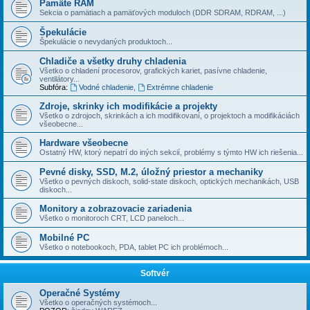
Pamäte RAM
Sekcia o pamätiach a pamäťových moduloch (DDR SDRAM, RDRAM, ...)
Špekulácie
Špekulácie o nevydaných produktoch...
Chladiče a všetky druhy chladenia
Všetko o chladení procesorov, grafických kariet, pasí­vne chladenie,
ventilátory...
Subfóra:
Vodné chladenie
,
Extrémne chladenie
Zdroje, skrinky ich modifikácie a projekty
Všetko o zdrojoch, skrinkách a ich modifikovaní, o projektoch a modifikáciách
všeobecne...
Hardware všeobecne
Ostatný HW, ktorý nepatrí do iných sekcií­, problémy s týmto HW ich riešenia...
Pevné disky, SSD, M.2, úložný priestor a mechaniky
Všetko o pevných diskoch, solid-state diskoch, optických mechanikách, USB
diskoch...
Monitory a zobrazovacie zariadenia
Všetko o monitoroch CRT, LCD paneloch...
Mobilné PC
Všetko o notebookoch, PDA, tablet PC ich problémoch...
Softvér
Operačné Systémy
Všetko o operačných systémoch...