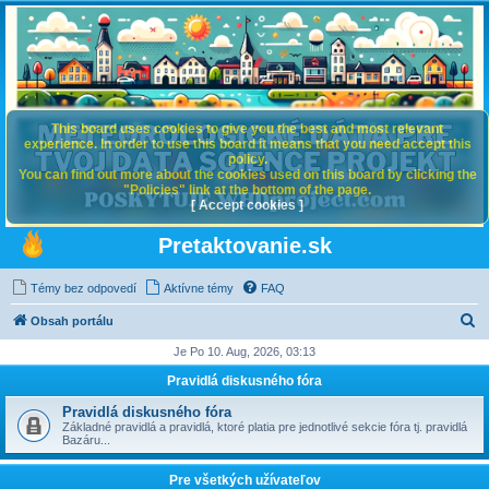
This board uses cookies to give you the best and most relevant
experience. In order to use this board it means that you need accept this
policy.
You can find out more about the cookies used on this board by clicking the
"Policies" link at the bottom of the page.
[ Accept cookies ]
Pretaktovanie.sk
Témy bez odpovedí
Aktívne témy
FAQ
H
Obsah portálu
ľ
Je Po 10. Aug, 2026, 03:13
a
Pravidlá diskusného fóra
d
Pravidlá diskusného fóra
a
Základné pravidlá a pravidlá, ktoré platia pre jednotlivé sekcie fóra tj. pravidlá
Bazáru...
ť
Pre všetkých užívateľov