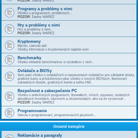
POZOR
: žiadny WAREZ
Programy a problémy s nimi
Všetko o programoch, problémoch...
POZOR
: žiadny WAREZ
Hry a problémy s nimi
Hry a problémy s nimi...
POZOR:
žiadny WAREZ
Kryptomeny
Bitcoin, Litecoin atď.
Všetky informácie o kryptomenách nájdete sem
Benchmarky
Všetko ohľadne benchmarkov a výsledkov z nich...
Ovládače a BIOSy
Sem patri všetko o ovládačoch a nastaveniach ovládačov pre základné dosky,
grafické karty a príslušenstvo plus všetko o nových BIOSoch, flashovaní
zakladných dosiek, grafických kariet a iného HW...
Bezpečnost a zabezpečenie PC
Všetko o antivírových programoch, firewalloch, víroch, spyware, ostatných
aktuálnych hrozbách, názoroch a skúsenostiach, ako sa im vyvarovať...
POZOR
: žiadny WAREZ
Programovanie
Sekcia o programovaní, programovacích jazykoch...
Ostatné kategórie
Reklamácie a paragrafy