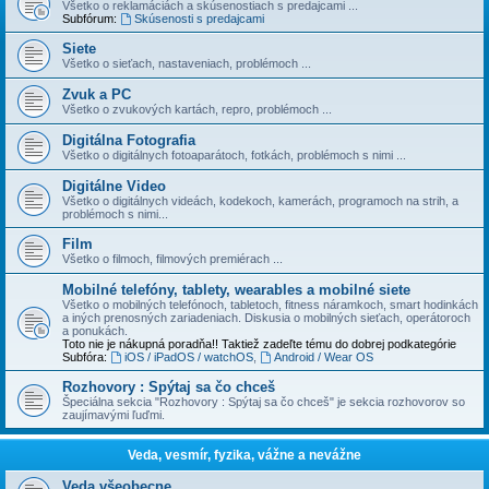
Všetko o reklamáciách a skúsenostiach s predajcami ...
Subfórum:
Skúsenosti s predajcami
Siete
Všetko o sieťach, nastaveniach, problémoch ...
Zvuk a PC
Všetko o zvukových kartách, repro, problémoch ...
Digitálna Fotografia
Všetko o digitálnych fotoaparátoch, fotkách, problémoch s nimi ...
Digitálne Video
Všetko o digitálnych videách, kodekoch, kamerách, programoch na strih, a
problémoch s nimi...
Film
Všetko o filmoch, filmových premiérach ...
Mobilné telefóny, tablety, wearables a mobilné siete
Všetko o mobilných telefónoch, tabletoch, fitness náramkoch, smart hodinkách
a iných prenosných zariadeniach. Diskusia o mobilných sieťach, operátoroch
a ponukách.
Toto nie je nákupná poradňa!! Taktiež zadeľte tému do dobrej podkategórie
Subfóra:
iOS / iPadOS / watchOS
,
Android / Wear OS
Rozhovory : Spýtaj sa čo chceš
Špeciálna sekcia "Rozhovory : Spýtaj sa čo chceš" je sekcia rozhovorov so
zaujímavými ľuďmi.
Veda, vesmír, fyzika, vážne a nevážne
Veda všeobecne