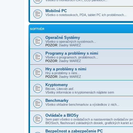
Mobilné PC
Všetko o notebookoch, PDA, tablet PC ich problémoch...
SOFTVÉR
Operačné Systémy
Všetko o operačných systémoch...
POZOR
: žiadny WAREZ
Programy a problémy s nimi
Všetko o programoch, problémoch...
POZOR
: žiadny WAREZ
Hry a problémy s nimi
Hry a problémy s nimi...
POZOR:
žiadny WAREZ
Kryptomeny
Bitcoin, Litecoin atď.
Všetky informácie o kryptomenách nájdete sem
Benchmarky
Všetko ohľadne benchmarkov a výsledkov z nich...
Ovládače a BIOSy
Sem patri všetko o ovládačoch a nastaveniach ovládačov pre
BIOSoch, flashovaní zakladných dosiek, grafických kariet a 
Bezpečnost a zabezpečenie PC