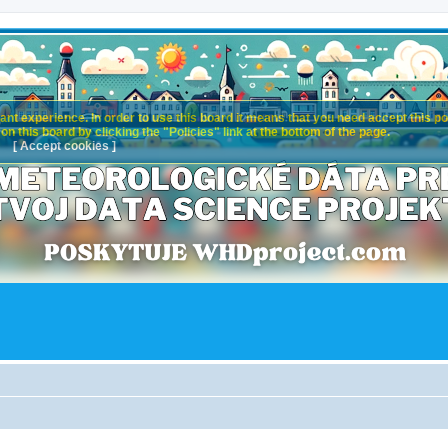
nt experience. In order to use this board it means that you need accept this pol
n this board by clicking the "Policies" link at the bottom of the page.
[ Accept cookies ]