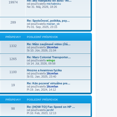
Re: akú nabíjačku do auta? mi…
19974
od používateľa
michalesku
Ne 31. Máj, 2026, 18:26
Re: Spoločnosť, politika, psy…
289
od používateľa
marian_sk
Po 01. Sep, 2025, 23:15
PRÍSPEVKY
POSLEDNÝ PRÍSPEVOK
Re: Máte zaujímavé video (člá…
1332
od používateľa
16cmfan
St 10. Jún, 2026, 21:04
Re: Mars Colonial Transporter…
1265
od používateľa
wingo
Ut 14. Júl, 2026, 09:58
Hrozno a kvantova fyzika
1100
od používateľa
16cmfan
St 01. Jan, 2025, 23:40
Re: Kde pozerať virtuálne pre…
19
od používateľa
16cmfan
Pi 19. Jan, 2024, 14:12
PRÍSPEVKY
POSLEDNÝ PRÍSPEVOK
Re: [HOW-TO] Fan Speed on HP …
98
od používateľa
jaroM
Pi 10. Feb, 2023, 12:13