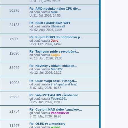
Pi 31. Júl, 2026, 22:02
Re: AMD novinky-nejen CPU div…
50275
od používateľa
Mani
Ut 21. Júl, 2026, 14:53
Re: B650 TOMAHAWK WIFI
24123
od používateľa
Ulakursall
Ne 02. Aug, 2026, 11:08
Re: Kúpim DDR3 do notebooku p…
8927
od používateľa
Jerry
Pi 27. Feb, 2026, 14:42
Re: Tachyum príde s revolučný…
12090
od používateľa
CageJ
Po 15. Jún, 2026, 23:03
Re: Novinky v oblasti chladen…
32949
od používateľa
Miso122
Ne 12. Júl, 2026, 22:12
Re: Ukaz svoju case / Fotogal…
19903
od používateľa
žrať spať srať hrať
Št 07. Máj, 2026, 16:57
Re: Valve/STEAM HW všeobecne
25993
od používateľa
Festro1991
Št 25. Jún, 2026, 19:00
Re: Custom NAS alebo "znackov…
21754
od používateľa
Pepeb007xx
Št 21. Máj, 2026, 16:26
Re: OLED tv a monitory
11497
od používateľa
wingo