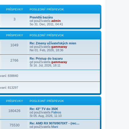
PRÍSPEVKY
POSLEDNÝ PRÍSPEVOK
Pravidlá bazáru
3
od používateľa
admin
So 31. Dec, 2011, 04:41
PRÍSPEVKY
POSLEDNÝ PRÍSPEVOK
Re: Zmeny užívateľských mien
1049
od používateľa
gammaray
Ne 01. Feb, 2026, 18:36
Re: Pristup do bazaru
2766
od používateľa
gammaray
Št 16. Júl, 2026, 18:11
vaní: 838840
vaní: 813297
PRÍSPEVKY
POSLEDNÝ PRÍSPEVOK
Re: 43" TV do 350€
180426
od používateľa
Palinos
St 05. Aug, 2026, 11:10
Re: AMD RX 9070/9070XT - (rec…
75530
od používateľa
Mani