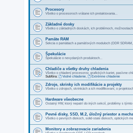
Procesory
Všetko o procesoroch vrátane ich pretaktovania...
Základné dosky
Všetko o základných doskách, ich problémoch, možnostiach.
Pamäte RAM
Sekcia o pamätiach a pamäťových moduloch (DDR SDRAM, 
Špekulácie
Špekulácie o nevydaných produktoch...
Chladiče a všetky druhy chladenia
Všetko o chladení procesorov, grafických kariet, pasí­vne chla
Subfóra:
Vodné chladenie
,
Extrémne chladenie
Zdroje, skrinky ich modifikácie a projekty
Všetko o zdrojoch, skrinkách a ich modifikovaní, o projektoc
Hardware všeobecne
Ostatný HW, ktorý nepatrí do iných sekcií­, problémy s týmto 
Pevné disky, SSD, M.2, úložný priestor a mech
Všetko o pevných diskoch, solid-state diskoch, optických m
Monitory a zobrazovacie zariadenia
Všetko o monitoroch CRT, LCD paneloch...