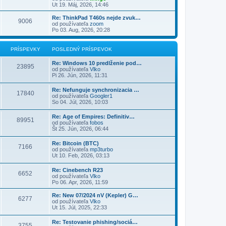
Ut 19. Máj, 2026, 14:46
Re: ThinkPad T460s nejde zvuk…
9006
od používateľa
zoom
Po 03. Aug, 2026, 20:28
PRÍSPEVKY
POSLEDNÝ PRÍSPEVOK
Re: Windows 10 predlženie pod…
23895
od používateľa
Vlko
Pi 26. Jún, 2026, 11:31
Re: Nefunguje synchronizacia …
17840
od používateľa
Googler1
So 04. Júl, 2026, 10:03
Re: Age of Empires: Definitiv…
89951
od používateľa
fobos
Št 25. Jún, 2026, 06:44
Re: Bitcoin (BTC)
7166
od používateľa
mp3turbo
Ut 10. Feb, 2026, 03:13
Re: Cinebench R23
6652
od používateľa
Vlko
Po 06. Apr, 2026, 11:59
Re: New 07/2024 nV (Kepler) G…
6277
od používateľa
Vlko
Ut 15. Júl, 2025, 22:33
Re: Testovanie phishing/sociá…
3755