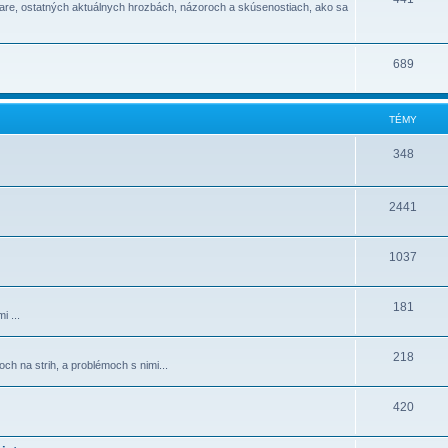
ware, ostatných aktuálnych hrozbách, názoroch a skúsenostiach, ako sa
689
TÉMY
348
2441
1037
181
i ...
218
h na strih, a problémoch s nimi...
420