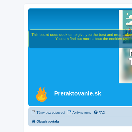
This board uses cookies to give you the best and most releva
You can find out more about the cookies used o
Pretaktovanie.sk
Témy bez odpovedí
Aktívne témy
FAQ
Obsah portálu