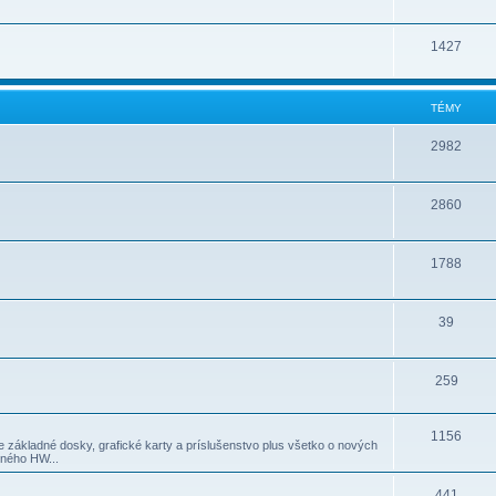
1427
TÉMY
2982
2860
1788
39
259
1156
 základné dosky, grafické karty a príslušenstvo plus všetko o nových
iného HW...
441