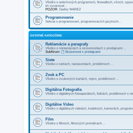
Všetko o antivírových programoch, firewalloch, víroch, spy
im vyvarovať...
POZOR
: žiadny WAREZ
Programovanie
Sekcia o programovaní, programovacích jazykoch...
OSTATNÉ KATEGÓRIE
Reklamácie a paragrafy
Všetko o reklamáciách a skúsenostiach s predajcami ...
Subfórum:
Skúsenosti s predajcami
Siete
Všetko o sieťach, nastaveniach, problémoch ...
Zvuk a PC
Všetko o zvukových kartách, repro, problémoch ...
Digitálna Fotografia
Všetko o digitálnych fotoaparátoch, fotkách, problémoch s nim
Digitálne Video
Všetko o digitálnych videách, kodekoch, kamerách, programoc
Film
Všetko o filmoch, filmových premiérach ...