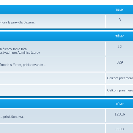
TÉMY
3
 fóra tj. pravidlá Bazáru...
TÉMY
26
 členov tohto fóra.
 správach pre Administrátorov
329
moch s fórom, prihlasovaní­m ...
Celkom presmero
Celkom presmero
TÉMY
12016
 príslušenstva...
3308