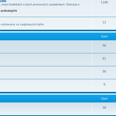
iete
1186
h, smart hodinkách a iných prenosných zariadeniach. Diskusia o
j podkategórie
12
a rozhovorov so zaujímavými ľuďmi.
TÉMY
56
61
56
6
TÉMY
38