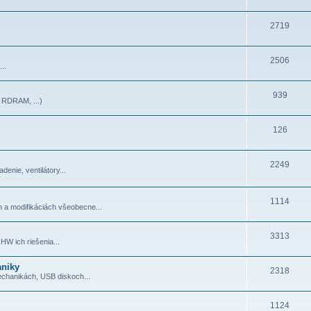
2719
2506
..
939
RDRAM, ...)
126
2249
denie, ventilátory...
1114
h a modifikáciách všeobecne...
3313
HW ich riešenia...
aniky
2318
echanikách, USB diskoch...
1124