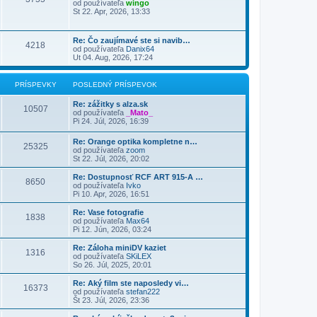
od používateľa
wingo
St 22. Apr, 2026, 13:33
Re: Čo zaujímavé ste si navib…
4218
od používateľa
Danix64
Ut 04. Aug, 2026, 17:24
PRÍSPEVKY
POSLEDNÝ PRÍSPEVOK
Re: zážitky s alza.sk
10507
od používateľa
_Mato_
Pi 24. Júl, 2026, 16:39
Re: Orange optika kompletne n…
25325
od používateľa
zoom
St 22. Júl, 2026, 20:02
Re: Dostupnosť RCF ART 915-A …
8650
od používateľa
Ivko
Pi 10. Apr, 2026, 16:51
Re: Vase fotografie
1838
od používateľa
Max64
Pi 12. Jún, 2026, 03:24
Re: Záloha miniDV kaziet
1316
od používateľa
SKiLEX
So 26. Júl, 2025, 20:01
Re: Aký film ste naposledy vi…
16373
od používateľa
stefan222
Št 23. Júl, 2026, 23:36