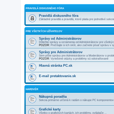
PRAVIDLÁ DISKUSNÉHO FÓRA
Pravidlá diskusného fóra
Základné pravidlá a pravidlá, ktoré platia pre jednotlivé sekcie
PRE VŠETKÝCH UŽÍVATEĽOV
Správy od Administrátorov
Dôležite správy a oznámenia od Administrátorov pre všetkých
POZOR
: Prečí­tajte si ich skôr, ako začnete písať správu v
Správy pre Administrátorov
Sem píšte správy pre Administrátorov a Moderátorov o problé
POZOR
: Vyriešené otázky a problémy sú odstraňované
Hlavná stránka PC.sk
E-mail pretaktovanie.sk
HARDVÉR
Nákupná poradňa
Sekcia primárne určená k radám o nákupe PC komponentov a
Grafické karty
Všetko o grafických kartách, ich problémy, ovládače ...