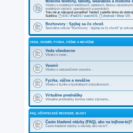
Mobilné telefóny, tablety, wearables a mobilné s
Všetko o mobilných telefónoch, tabletoch, fitness náramkoc
mobilných sieťach, operátoroch a ponukách.
Toto nie je nákupná poradňa!! Taktiež zadeľte tému do dobre
Subfóra:
iOS / iPadOS / watchOS
,
Android / Wear OS
Rozhovory : Spýtaj sa čo chceš
Špeciálna sekcia "Rozhovory : Spýtaj sa čo chceš" je sekci
VEDA, VESMÍR, FYZIKA, VÁŽNE A NEVÁŽNE
Veda všeobecne
Všetko o vede...
Vesmír
Všetko o nekonečnom vesmíre...
Fyzika, vážne a nevážne
Všetko o fyzike a fyzikálnych (ne)zákonoch...
Virtuálne prednášky
Virtuálne prednášky formou video záznamu...
FAQ, UŽÍVATEĽSKÉ RECENZIE, BLOGY
Často kladené otázky (FAQ), ako na to(how-to)?
Často kladené otázky a návody
ako na to?
...