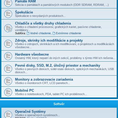
Pamäte RAM
Sekcia o pamätiach a pamäťových moduloch (DDR SDRAM, RDRAM, ...)
Špekulácie
Špekulácie o nevydaných produktoch...
Chladiče a všetky druhy chladenia
Všetko o chladení procesorov, grafických kariet, pasí­vne chladenie,
ventilátory...
Subfóra:
Vodné chladenie
,
Extrémne chladenie
Zdroje, skrinky ich modifikácie a projekty
Všetko o zdrojoch, skrinkách a ich modifikovaní, o projektoch a modifikáciách
všeobecne...
Hardware všeobecne
Ostatný HW, ktorý nepatrí do iných sekcií­, problémy s týmto HW ich riešenia...
Pevné disky, SSD, M.2, úložný priestor a mechaniky
Všetko o pevných diskoch, solid-state diskoch, optických mechanikách, USB
diskoch...
Monitory a zobrazovacie zariadenia
Všetko o monitoroch CRT, LCD paneloch...
Mobilné PC
Všetko o notebookoch, PDA, tablet PC ich problémoch...
Softvér
Operačné Systémy
Všetko o operačných systémoch...