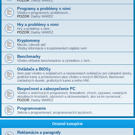
POZOR
: žiadny WAREZ
Programy a problémy s nimi
Všetko o programoch, problémoch...
POZOR
: žiadny WAREZ
Hry a problémy s nimi
Hry a problémy s nimi...
POZOR:
žiadny WAREZ
Kryptomeny
Bitcoin, Litecoin atď.
Všetky informácie o kryptomenách nájdete sem
Benchmarky
Všetko ohľadne benchmarkov a výsledkov z nich...
Ovládače a BIOSy
Sem patri všetko o ovládačoch a nastaveniach ovládačov pre základné dosky,
grafické karty a príslušenstvo plus všetko o nových BIOSoch, flashovaní
zakladných dosiek, grafických kariet a iného HW...
Bezpečnost a zabezpečenie PC
Všetko o antivírových programoch, firewalloch, víroch, spyware, ostatných
aktuálnych hrozbách, názoroch a skúsenostiach, ako sa im vyvarovať...
POZOR
: žiadny WAREZ
Programovanie
Sekcia o programovaní, programovacích jazykoch...
Ostatné kategórie
Reklamácie a paragrafy