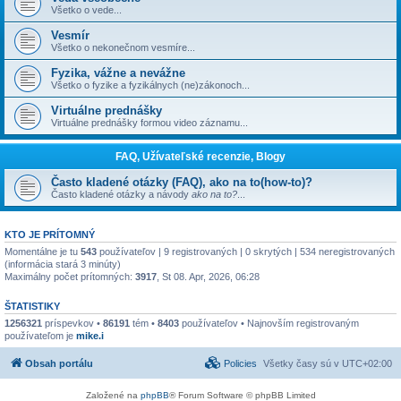
Všetko o vede...
Vesmír
Všetko o nekonečnom vesmíre...
Fyzika, vážne a nevážne
Všetko o fyzike a fyzikálnych (ne)zákonoch...
Virtuálne prednášky
Virtuálne prednášky formou video záznamu...
FAQ, Užívateľské recenzie, Blogy
Často kladené otázky (FAQ), ako na to(how-to)?
Často kladené otázky a návody
ako na to?
...
KTO JE PRÍTOMNÝ
Momentálne je tu
543
používateľov | 9 registrovaných | 0 skrytých | 534 neregistrovaných
(informácia stará 3 minúty)
Maximálny počet prítomných:
3917
, St 08. Apr, 2026, 06:28
ŠTATISTIKY
1256321
príspevkov •
86191
tém •
8403
používateľov • Najnovším registrovaným
používateľom je
mike.i
Obsah portálu
Policies
Všetky časy sú v
UTC+02:00
Založené na
phpBB
® Forum Software © phpBB Limited