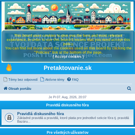
This board uses cookies to give you the best and most relevant
experience. In order to use this board it means that you need accept this
policy.
You can find out more about the cookies used on this board by clicking the
"Policies" link at the bottom of the page.
[ Accept cookies ]
Pretaktovanie.sk
Témy bez odpovedí
Aktívne témy
FAQ
H
Obsah portálu
ľ
Je Pi 07. Aug, 2026, 20:07
a
Pravidlá diskusného fóra
d
Pravidlá diskusného fóra
a
Základné pravidlá a pravidlá, ktoré platia pre jednotlivé sekcie fóra tj. pravidlá
Bazáru...
ť
Pre všetkých užívateľov