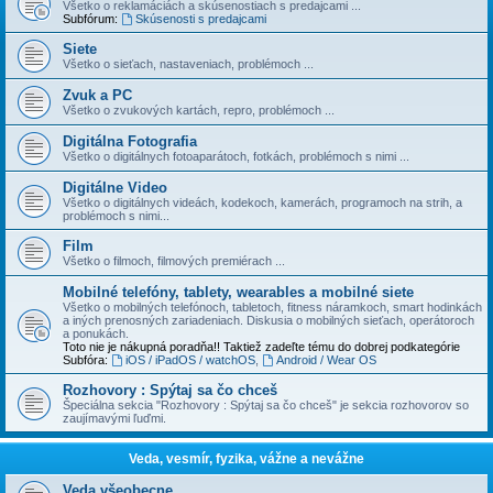
Všetko o reklamáciách a skúsenostiach s predajcami ...
Subfórum:
Skúsenosti s predajcami
Siete
Všetko o sieťach, nastaveniach, problémoch ...
Zvuk a PC
Všetko o zvukových kartách, repro, problémoch ...
Digitálna Fotografia
Všetko o digitálnych fotoaparátoch, fotkách, problémoch s nimi ...
Digitálne Video
Všetko o digitálnych videách, kodekoch, kamerách, programoch na strih, a
problémoch s nimi...
Film
Všetko o filmoch, filmových premiérach ...
Mobilné telefóny, tablety, wearables a mobilné siete
Všetko o mobilných telefónoch, tabletoch, fitness náramkoch, smart hodinkách
a iných prenosných zariadeniach. Diskusia o mobilných sieťach, operátoroch
a ponukách.
Toto nie je nákupná poradňa!! Taktiež zadeľte tému do dobrej podkategórie
Subfóra:
iOS / iPadOS / watchOS
,
Android / Wear OS
Rozhovory : Spýtaj sa čo chceš
Špeciálna sekcia "Rozhovory : Spýtaj sa čo chceš" je sekcia rozhovorov so
zaujímavými ľuďmi.
Veda, vesmír, fyzika, vážne a nevážne
Veda všeobecne