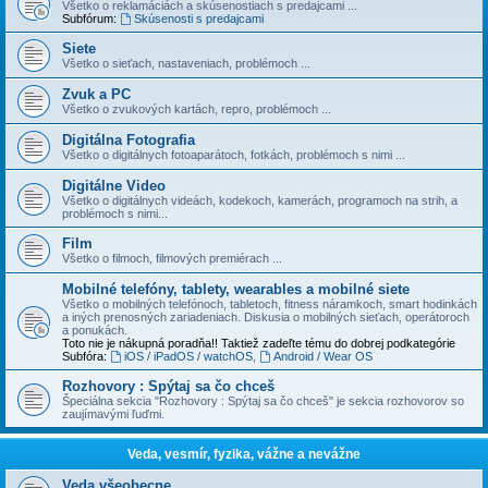
Všetko o reklamáciách a skúsenostiach s predajcami ...
Subfórum:
Skúsenosti s predajcami
Siete
Všetko o sieťach, nastaveniach, problémoch ...
Zvuk a PC
Všetko o zvukových kartách, repro, problémoch ...
Digitálna Fotografia
Všetko o digitálnych fotoaparátoch, fotkách, problémoch s nimi ...
Digitálne Video
Všetko o digitálnych videách, kodekoch, kamerách, programoch na strih, a
problémoch s nimi...
Film
Všetko o filmoch, filmových premiérach ...
Mobilné telefóny, tablety, wearables a mobilné siete
Všetko o mobilných telefónoch, tabletoch, fitness náramkoch, smart hodinkách
a iných prenosných zariadeniach. Diskusia o mobilných sieťach, operátoroch
a ponukách.
Toto nie je nákupná poradňa!! Taktiež zadeľte tému do dobrej podkategórie
Subfóra:
iOS / iPadOS / watchOS
,
Android / Wear OS
Rozhovory : Spýtaj sa čo chceš
Špeciálna sekcia "Rozhovory : Spýtaj sa čo chceš" je sekcia rozhovorov so
zaujímavými ľuďmi.
Veda, vesmír, fyzika, vážne a nevážne
Veda všeobecne