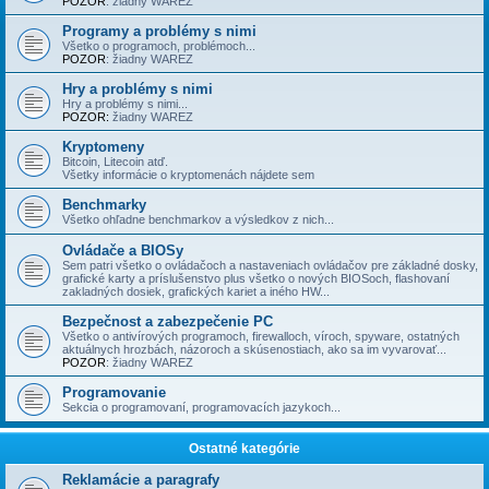
POZOR
: žiadny WAREZ
Programy a problémy s nimi
Všetko o programoch, problémoch...
POZOR
: žiadny WAREZ
Hry a problémy s nimi
Hry a problémy s nimi...
POZOR:
žiadny WAREZ
Kryptomeny
Bitcoin, Litecoin atď.
Všetky informácie o kryptomenách nájdete sem
Benchmarky
Všetko ohľadne benchmarkov a výsledkov z nich...
Ovládače a BIOSy
Sem patri všetko o ovládačoch a nastaveniach ovládačov pre základné dosky,
grafické karty a príslušenstvo plus všetko o nových BIOSoch, flashovaní
zakladných dosiek, grafických kariet a iného HW...
Bezpečnost a zabezpečenie PC
Všetko o antivírových programoch, firewalloch, víroch, spyware, ostatných
aktuálnych hrozbách, názoroch a skúsenostiach, ako sa im vyvarovať...
POZOR
: žiadny WAREZ
Programovanie
Sekcia o programovaní, programovacích jazykoch...
Ostatné kategórie
Reklamácie a paragrafy