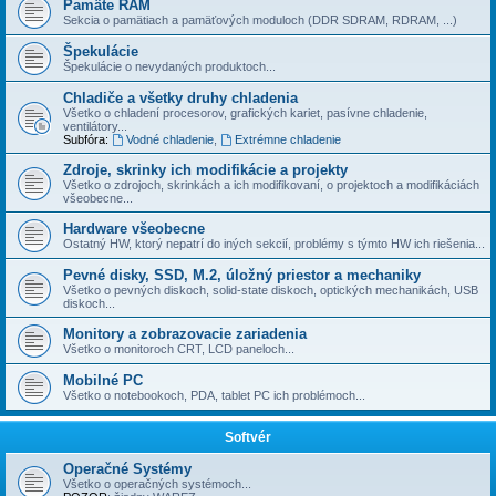
Pamäte RAM
Sekcia o pamätiach a pamäťových moduloch (DDR SDRAM, RDRAM, ...)
Špekulácie
Špekulácie o nevydaných produktoch...
Chladiče a všetky druhy chladenia
Všetko o chladení procesorov, grafických kariet, pasí­vne chladenie,
ventilátory...
Subfóra:
Vodné chladenie
,
Extrémne chladenie
Zdroje, skrinky ich modifikácie a projekty
Všetko o zdrojoch, skrinkách a ich modifikovaní, o projektoch a modifikáciách
všeobecne...
Hardware všeobecne
Ostatný HW, ktorý nepatrí do iných sekcií­, problémy s týmto HW ich riešenia...
Pevné disky, SSD, M.2, úložný priestor a mechaniky
Všetko o pevných diskoch, solid-state diskoch, optických mechanikách, USB
diskoch...
Monitory a zobrazovacie zariadenia
Všetko o monitoroch CRT, LCD paneloch...
Mobilné PC
Všetko o notebookoch, PDA, tablet PC ich problémoch...
Softvér
Operačné Systémy
Všetko o operačných systémoch...