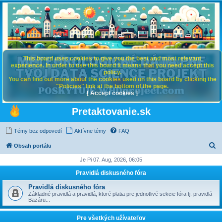
This board uses cookies to give you the best and most relevant
experience. In order to use this board it means that you need accept this
policy.
You can find out more about the cookies used on this board by clicking the
"Policies" link at the bottom of the page.
[ Accept cookies ]
Pretaktovanie.sk
Témy bez odpovedí
Aktívne témy
FAQ
H
Obsah portálu
ľ
Je Pi 07. Aug, 2026, 06:05
a
Pravidlá diskusného fóra
d
Pravidlá diskusného fóra
a
Základné pravidlá a pravidlá, ktoré platia pre jednotlivé sekcie fóra tj. pravidlá
Bazáru...
ť
Pre všetkých užívateľov