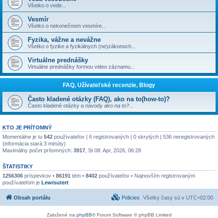
Všetko o vede...
Vesmír
Všetko o nekonečnom vesmíre...
Fyzika, vážne a nevážne
Všetko o fyzike a fyzikálnych (ne)zákonoch...
Virtuálne prednášky
Virtuálne prednášky formou video záznamu...
FAQ, Užívateľské recenzie, Blogy
Často kladené otázky (FAQ), ako na to(how-to)?
Často kladené otázky a návody
ako na to?
...
KTO JE PRÍTOMNÝ
Momentálne je tu
542
používateľov | 6 registrovaných | 0 skrytých | 536 neregistrovaných
(informácia stará 3 minúty)
Maximálny počet prítomných:
3917
, St 08. Apr, 2026, 06:28
ŠTATISTIKY
1256306
príspevkov •
86191
tém •
8402
používateľov • Najnovším registrovaným
používateľom je
Lewisutert
Obsah portálu
Policies
Všetky časy sú v
UTC+02:00
Založené na
phpBB
® Forum Software © phpBB Limited