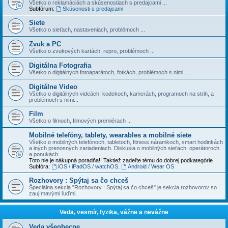
Všetko o reklamáciách a skúsenostiach s predajcami ...
Subfórum:
Skúsenosti s predajcami
Siete
Všetko o sieťach, nastaveniach, problémoch ...
Zvuk a PC
Všetko o zvukových kartách, repro, problémoch ...
Digitálna Fotografia
Všetko o digitálnych fotoaparátoch, fotkách, problémoch s nimi ...
Digitálne Video
Všetko o digitálnych videách, kodekoch, kamerách, programoch na strih, a
problémoch s nimi...
Film
Všetko o filmoch, filmových premiérach ...
Mobilné telefóny, tablety, wearables a mobilné siete
Všetko o mobilných telefónoch, tabletoch, fitness náramkoch, smart hodinkách
a iných prenosných zariadeniach. Diskusia o mobilných sieťach, operátoroch
a ponukách.
Toto nie je nákupná poradňa!! Taktiež zadeľte tému do dobrej podkategórie
Subfóra:
iOS / iPadOS / watchOS
,
Android / Wear OS
Rozhovory : Spýtaj sa čo chceš
Špeciálna sekcia "Rozhovory : Spýtaj sa čo chceš" je sekcia rozhovorov so
zaujímavými ľuďmi.
Veda, vesmír, fyzika, vážne a nevážne
Veda všeobecne