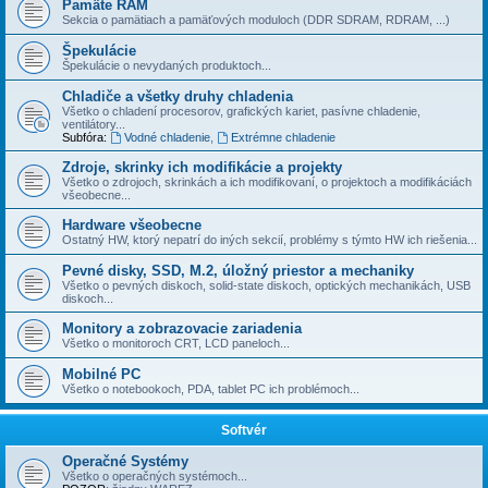
Pamäte RAM
Sekcia o pamätiach a pamäťových moduloch (DDR SDRAM, RDRAM, ...)
Špekulácie
Špekulácie o nevydaných produktoch...
Chladiče a všetky druhy chladenia
Všetko o chladení procesorov, grafických kariet, pasí­vne chladenie,
ventilátory...
Subfóra:
Vodné chladenie
,
Extrémne chladenie
Zdroje, skrinky ich modifikácie a projekty
Všetko o zdrojoch, skrinkách a ich modifikovaní, o projektoch a modifikáciách
všeobecne...
Hardware všeobecne
Ostatný HW, ktorý nepatrí do iných sekcií­, problémy s týmto HW ich riešenia...
Pevné disky, SSD, M.2, úložný priestor a mechaniky
Všetko o pevných diskoch, solid-state diskoch, optických mechanikách, USB
diskoch...
Monitory a zobrazovacie zariadenia
Všetko o monitoroch CRT, LCD paneloch...
Mobilné PC
Všetko o notebookoch, PDA, tablet PC ich problémoch...
Softvér
Operačné Systémy
Všetko o operačných systémoch...