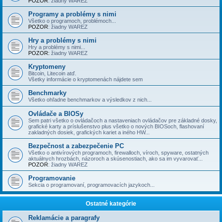
POZOR
: žiadny WAREZ
Programy a problémy s nimi
Všetko o programoch, problémoch...
POZOR
: žiadny WAREZ
Hry a problémy s nimi
Hry a problémy s nimi...
POZOR:
žiadny WAREZ
Kryptomeny
Bitcoin, Litecoin atď.
Všetky informácie o kryptomenách nájdete sem
Benchmarky
Všetko ohľadne benchmarkov a výsledkov z nich...
Ovládače a BIOSy
Sem patri všetko o ovládačoch a nastaveniach ovládačov pre základné dosky,
grafické karty a príslušenstvo plus všetko o nových BIOSoch, flashovaní
zakladných dosiek, grafických kariet a iného HW...
Bezpečnost a zabezpečenie PC
Všetko o antivírových programoch, firewalloch, víroch, spyware, ostatných
aktuálnych hrozbách, názoroch a skúsenostiach, ako sa im vyvarovať...
POZOR
: žiadny WAREZ
Programovanie
Sekcia o programovaní, programovacích jazykoch...
Ostatné kategórie
Reklamácie a paragrafy