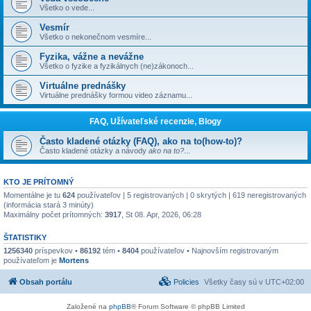
Všetko o vede...
Vesmír
Všetko o nekonečnom vesmíre...
Fyzika, vážne a nevážne
Všetko o fyzike a fyzikálnych (ne)zákonoch...
Virtuálne prednášky
Virtuálne prednášky formou video záznamu...
FAQ, Užívateľské recenzie, Blogy
Často kladené otázky (FAQ), ako na to(how-to)?
Často kladené otázky a návody
ako na to?
...
KTO JE PRÍTOMNÝ
Momentálne je tu
624
používateľov | 5 registrovaných | 0 skrytých | 619 neregistrovaných
(informácia stará 3 minúty)
Maximálny počet prítomných:
3917
, St 08. Apr, 2026, 06:28
ŠTATISTIKY
1256340
príspevkov •
86192
tém •
8404
používateľov • Najnovším registrovaným
používateľom je
Mortens
Obsah portálu
Policies
Všetky časy sú v
UTC+02:00
Založené na
phpBB
® Forum Software © phpBB Limited