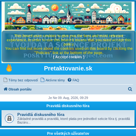
This board uses cookies to give you the best and most relevant
experience. In order to use this board it means that you need accept this
policy.
You can find out more about the cookies used on this board by clicking the
"Policies" link at the bottom of the page.
[ Accept cookies ]
Pretaktovanie.sk
Témy bez odpovedí
Aktívne témy
FAQ
H
Obsah portálu
ľ
Je Ne 09. Aug, 2026, 09:29
a
Pravidlá diskusného fóra
d
Pravidlá diskusného fóra
a
Základné pravidlá a pravidlá, ktoré platia pre jednotlivé sekcie fóra tj. pravidlá
Bazáru...
ť
Pre všetkých užívateľov