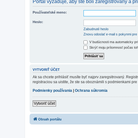
Portál vyžaduje, aby ste boli zaregistrovaný a pri
Používateľské meno:
Heslo:
Zabudnuté heslo
Znovu odoslať e-mail s pokynmi pre 
V budúcnosti ma automaticky pri
Skrýť moju prítomnosť počas toh
VYTVORIŤ ÚČET
Ak sa chcete prihlásiť musíte byť najprv zaregsitrovaný. Regis
registraciou sa uistite, že ste sa oboznámili s podmienkami pre 
Podmienky používania
|
Ochrana súkromia
Vytvoriť účet
Obsah portálu