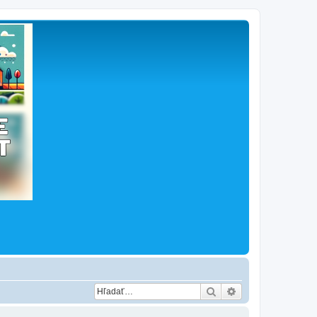
Hľadať
Rozšírené vyhľad