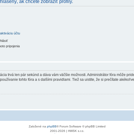
hlásený, ak chcete zobraziť profily.
aktiváciu účtu
hlásiť
oto pripojenia
trácia trvá len pár sekúnd a dáva vám väčšie možnosti. Administrátor fóra môže pr
používanie tohto fóra a s dalšími pravidlami. Tiež sa uistite, že si prečítate akékoľ
Založené na
phpBB
® Forum Software © phpBB Limited
2001-2026 | HWSK s.r.o.