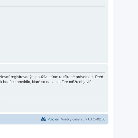
ideľovať registrovaným používateľom rozšírené právomoci. Pred
vek budúce pravidlá, ktoré sa na tomto fóre môžu objaviť.
Policies
Všetky časy sú v
UTC+02:00