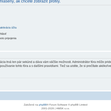
hlásený, ak chcete zobraziť profily.
aktiváciu účtu
hlásiť
oto pripojenia
trácia trvá len pár sekúnd a dáva vám väčšie možnosti. Administrátor fóra môže pr
používanie tohto fóra a s dalšími pravidlami. Tiež sa uistite, že si prečítate akékoľ
Založené na
phpBB
® Forum Software © phpBB Limited
2001-2026 | HWSK s.r.o.