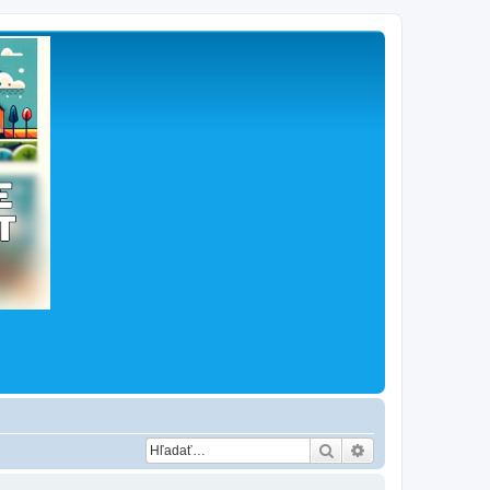
Hľadať
Rozšírené vyhľad