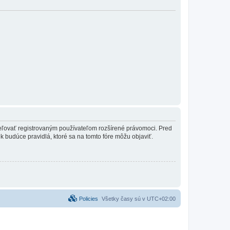
ideľovať registrovaným používateľom rozšírené právomoci. Pred
vek budúce pravidlá, ktoré sa na tomto fóre môžu objaviť.
Policies
Všetky časy sú v
UTC+02:00