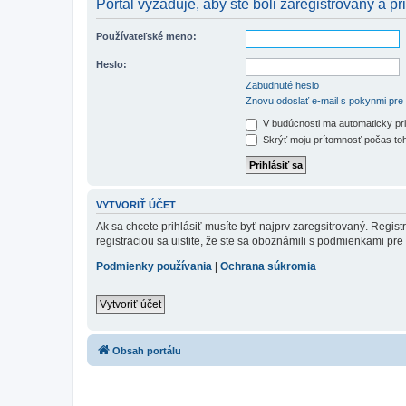
Portál vyžaduje, aby ste boli zaregistrovaný a pri
Používateľské meno:
Heslo:
Zabudnuté heslo
Znovu odoslať e-mail s pokynmi pre 
V budúcnosti ma automaticky pri
Skrýť moju prítomnosť počas toh
VYTVORIŤ ÚČET
Ak sa chcete prihlásiť musíte byť najprv zaregsitrovaný. Regis
registraciou sa uistite, že ste sa oboznámili s podmienkami pre 
Podmienky používania
|
Ochrana súkromia
Vytvoriť účet
Obsah portálu