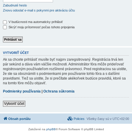
Zabudnuté heslo
Znovu odoslať e-mail s pokynmi pre aktiváciu účtu
V budúcnosti ma automaticky prihlásiť
Skrýť moju prítomnosť počas tohoto pripojenia
VYTVORIŤ ÚČET
Ak sa chcete prihlásiť musíte byť najprv zaregsitrovaný. Registrácia trvá len
pár sekúnd a dáva vám väčšie možnosti. Administrátor fóra môže prideľovať
registrovaným používateľom rozšírené právomoci. Pred registraciou sa uistite,
že ste sa oboznámili s podmienkami pre používanie tohto fóra a s dalšími
pravidlami. Tiež sa uistite, že si prečítate akékoľvek budúce pravidlá, ktoré sa
na tomto fóre môžu objaviť.
Podmienky používania
|
Ochrana súkromia
Vytvoriť účet
Obsah portálu
Policies
Všetky časy sú v
UTC+02:00
Založené na
phpBB
® Forum Software © phpBB Limited