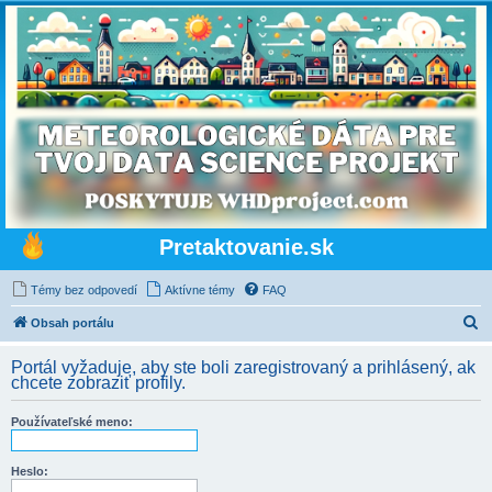
Pretaktovanie.sk
Témy bez odpovedí
Aktívne témy
FAQ
H
Obsah portálu
ľ
Portál vyžaduje, aby ste boli zaregistrovaný a prihlásený, ak
a
chcete zobraziť profily.
d
Používateľské meno:
a
ť
Heslo: