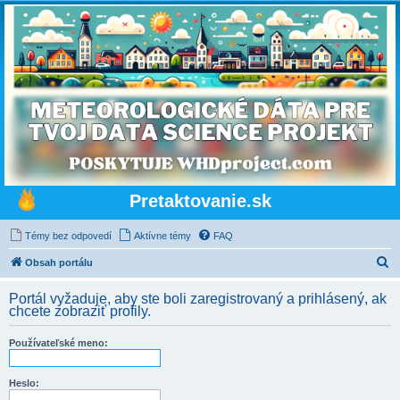
Pretaktovanie.sk
Témy bez odpovedí
Aktívne témy
FAQ
H
Obsah portálu
ľ
Portál vyžaduje, aby ste boli zaregistrovaný a prihlásený, ak
a
chcete zobraziť profily.
d
Používateľské meno:
a
ť
Heslo: