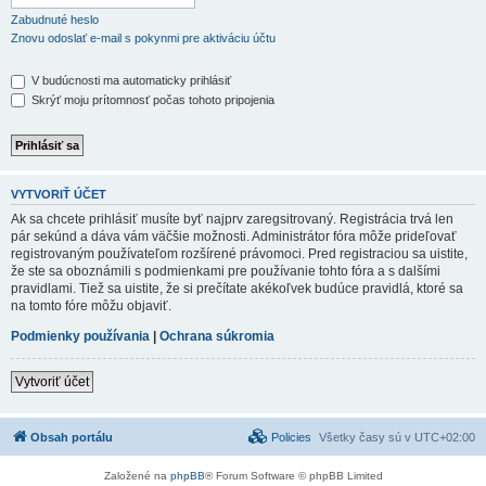
Zabudnuté heslo
Znovu odoslať e-mail s pokynmi pre aktiváciu účtu
V budúcnosti ma automaticky prihlásiť
Skrýť moju prítomnosť počas tohoto pripojenia
VYTVORIŤ ÚČET
Ak sa chcete prihlásiť musíte byť najprv zaregsitrovaný. Registrácia trvá len
pár sekúnd a dáva vám väčšie možnosti. Administrátor fóra môže prideľovať
registrovaným používateľom rozšírené právomoci. Pred registraciou sa uistite,
že ste sa oboznámili s podmienkami pre používanie tohto fóra a s dalšími
pravidlami. Tiež sa uistite, že si prečítate akékoľvek budúce pravidlá, ktoré sa
na tomto fóre môžu objaviť.
Podmienky používania
|
Ochrana súkromia
Vytvoriť účet
Obsah portálu
Policies
Všetky časy sú v
UTC+02:00
Založené na
phpBB
® Forum Software © phpBB Limited