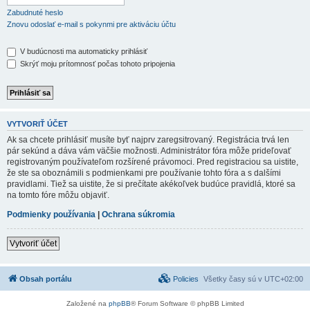
Zabudnuté heslo
Znovu odoslať e-mail s pokynmi pre aktiváciu účtu
V budúcnosti ma automaticky prihlásiť
Skrýť moju prítomnosť počas tohoto pripojenia
VYTVORIŤ ÚČET
Ak sa chcete prihlásiť musíte byť najprv zaregsitrovaný. Registrácia trvá len
pár sekúnd a dáva vám väčšie možnosti. Administrátor fóra môže prideľovať
registrovaným používateľom rozšírené právomoci. Pred registraciou sa uistite,
že ste sa oboznámili s podmienkami pre používanie tohto fóra a s dalšími
pravidlami. Tiež sa uistite, že si prečítate akékoľvek budúce pravidlá, ktoré sa
na tomto fóre môžu objaviť.
Podmienky používania
|
Ochrana súkromia
Vytvoriť účet
Obsah portálu
Policies
Všetky časy sú v
UTC+02:00
Založené na
phpBB
® Forum Software © phpBB Limited