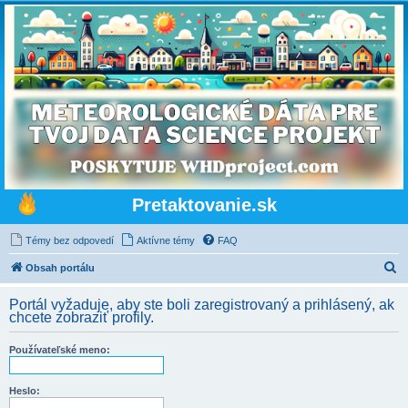
Pretaktovanie.sk
Témy bez odpovedí
Aktívne témy
FAQ
H
Obsah portálu
ľ
Portál vyžaduje, aby ste boli zaregistrovaný a prihlásený, ak
a
chcete zobraziť profily.
d
Používateľské meno:
a
ť
Heslo: