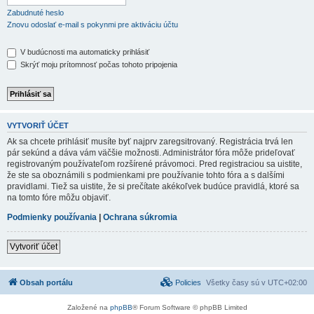
Zabudnuté heslo
Znovu odoslať e-mail s pokynmi pre aktiváciu účtu
V budúcnosti ma automaticky prihlásiť
Skrýť moju prítomnosť počas tohoto pripojenia
VYTVORIŤ ÚČET
Ak sa chcete prihlásiť musíte byť najprv zaregsitrovaný. Registrácia trvá len
pár sekúnd a dáva vám väčšie možnosti. Administrátor fóra môže prideľovať
registrovaným používateľom rozšírené právomoci. Pred registraciou sa uistite,
že ste sa oboznámili s podmienkami pre používanie tohto fóra a s dalšími
pravidlami. Tiež sa uistite, že si prečítate akékoľvek budúce pravidlá, ktoré sa
na tomto fóre môžu objaviť.
Podmienky používania
|
Ochrana súkromia
Vytvoriť účet
Obsah portálu
Policies
Všetky časy sú v
UTC+02:00
Založené na
phpBB
® Forum Software © phpBB Limited