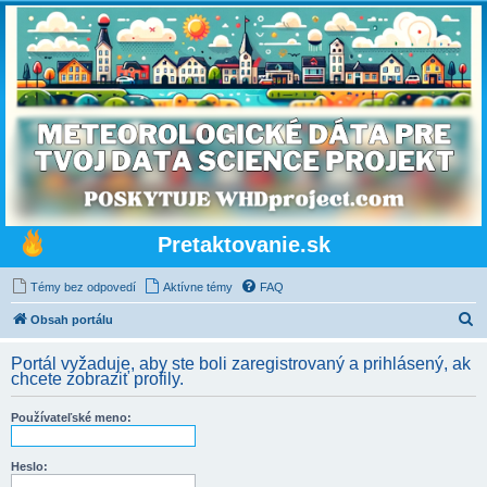
Pretaktovanie.sk
Témy bez odpovedí
Aktívne témy
FAQ
H
Obsah portálu
ľ
Portál vyžaduje, aby ste boli zaregistrovaný a prihlásený, ak
a
chcete zobraziť profily.
d
Používateľské meno:
a
ť
Heslo: