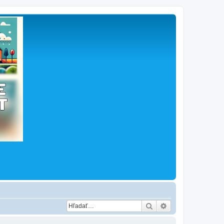
Hľadať
Rozšírené vyhľad