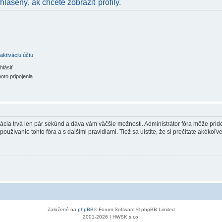
hlásený, ak chcete zobraziť profily.
aktiváciu účtu
hlásiť
oto pripojenia
trácia trvá len pár sekúnd a dáva vám väčšie možnosti. Administrátor fóra môže pr
používanie tohto fóra a s dalšími pravidlami. Tiež sa uistite, že si prečítate akékoľ
Založené na
phpBB
® Forum Software © phpBB Limited
2001-2026 | HWSK s.r.o.