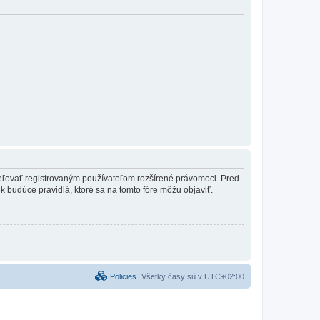
ideľovať registrovaným používateľom rozšírené právomoci. Pred
vek budúce pravidlá, ktoré sa na tomto fóre môžu objaviť.
Policies
Všetky časy sú v
UTC+02:00