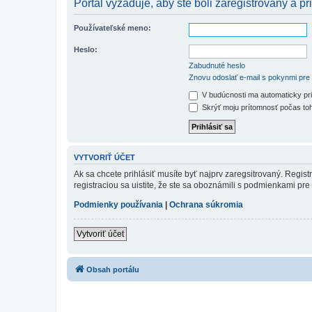
Portál vyžaduje, aby ste boli zaregistrovaný a pri
Používateľské meno:
Heslo:
Zabudnuté heslo
Znovu odoslať e-mail s pokynmi pre 
V budúcnosti ma automaticky pri
Skrýť moju prítomnosť počas toh
VYTVORIŤ ÚČET
Ak sa chcete prihlásiť musíte byť najprv zaregsitrovaný. Regis
registraciou sa uistite, že ste sa oboznámili s podmienkami pre 
Podmienky používania
|
Ochrana súkromia
Vytvoriť účet
Obsah portálu