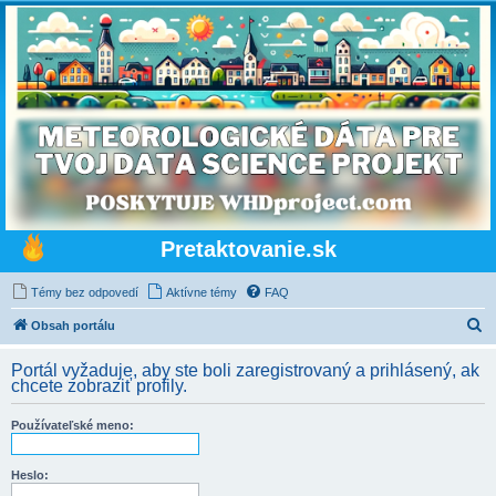
Pretaktovanie.sk
Témy bez odpovedí
Aktívne témy
FAQ
H
Obsah portálu
ľ
Portál vyžaduje, aby ste boli zaregistrovaný a prihlásený, ak
a
chcete zobraziť profily.
d
Používateľské meno:
a
ť
Heslo: