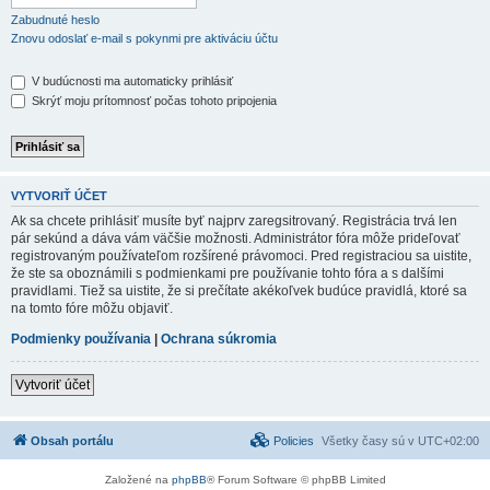
Zabudnuté heslo
Znovu odoslať e-mail s pokynmi pre aktiváciu účtu
V budúcnosti ma automaticky prihlásiť
Skrýť moju prítomnosť počas tohoto pripojenia
VYTVORIŤ ÚČET
Ak sa chcete prihlásiť musíte byť najprv zaregsitrovaný. Registrácia trvá len
pár sekúnd a dáva vám väčšie možnosti. Administrátor fóra môže prideľovať
registrovaným používateľom rozšírené právomoci. Pred registraciou sa uistite,
že ste sa oboznámili s podmienkami pre používanie tohto fóra a s dalšími
pravidlami. Tiež sa uistite, že si prečítate akékoľvek budúce pravidlá, ktoré sa
na tomto fóre môžu objaviť.
Podmienky používania
|
Ochrana súkromia
Vytvoriť účet
Obsah portálu
Policies
Všetky časy sú v
UTC+02:00
Založené na
phpBB
® Forum Software © phpBB Limited