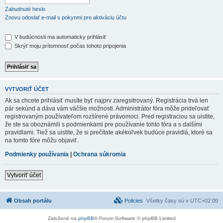
Zabudnuté heslo
Znovu odoslať e-mail s pokynmi pre aktiváciu účtu
V budúcnosti ma automaticky prihlásiť
Skrýť moju prítomnosť počas tohoto pripojenia
VYTVORIŤ ÚČET
Ak sa chcete prihlásiť musíte byť najprv zaregsitrovaný. Registrácia trvá len
pár sekúnd a dáva vám väčšie možnosti. Administrátor fóra môže prideľovať
registrovaným používateľom rozšírené právomoci. Pred registraciou sa uistite,
že ste sa oboznámili s podmienkami pre používanie tohto fóra a s dalšími
pravidlami. Tiež sa uistite, že si prečítate akékoľvek budúce pravidlá, ktoré sa
na tomto fóre môžu objaviť.
Podmienky používania
|
Ochrana súkromia
Vytvoriť účet
Obsah portálu
Policies
Všetky časy sú v
UTC+02:00
Založené na
phpBB
® Forum Software © phpBB Limited