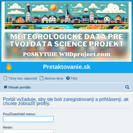
Pretaktovanie.sk
Témy bez odpovedí
Aktívne témy
FAQ
H
Obsah portálu
ľ
Portál vyžaduje, aby ste boli zaregistrovaný a prihlásený, ak
a
chcete zobraziť profily.
d
Používateľské meno:
a
ť
Heslo: