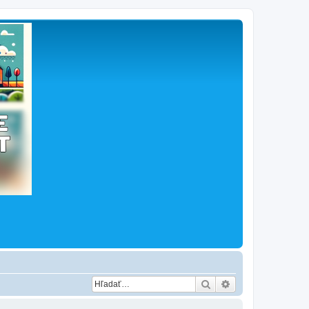
Hľadať
Rozšírené vyhľad