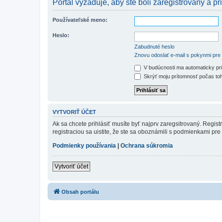
Portál vyžaduje, aby ste boli zaregistrovaný a pri
Používateľské meno:
Heslo:
Zabudnuté heslo
Znovu odoslať e-mail s pokynmi pre 
V budúcnosti ma automaticky pri
Skrýť moju prítomnosť počas toh
VYTVORIŤ ÚČET
Ak sa chcete prihlásiť musíte byť najprv zaregsitrovaný. Regis
registraciou sa uistite, že ste sa oboznámili s podmienkami pre 
Podmienky používania
|
Ochrana súkromia
Vytvoriť účet
Obsah portálu