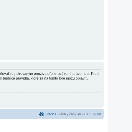
ideľovať registrovaným používateľom rozšírené právomoci. Pred
vek budúce pravidlá, ktoré sa na tomto fóre môžu objaviť.
Policies
Všetky časy sú v
UTC+02:00