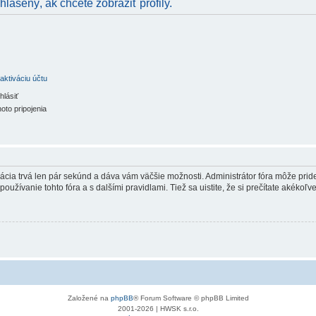
hlásený, ak chcete zobraziť profily.
aktiváciu účtu
hlásiť
oto pripojenia
trácia trvá len pár sekúnd a dáva vám väčšie možnosti. Administrátor fóra môže pr
používanie tohto fóra a s dalšími pravidlami. Tiež sa uistite, že si prečítate akékoľ
Založené na
phpBB
® Forum Software © phpBB Limited
2001-2026 | HWSK s.r.o.